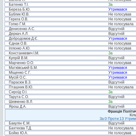
Батенко Т.І.
За
Береза Б.Ю.
Утримався
Бублик Ю.В.
Не голосував
Герега О.В.
Не голосував
Гопко Г.М.
Не голосувала
Денисенко А.С.
Відсутній
Деркач А.Л.
Відсутній
Добродомов Д.Є.
Утримався
Єднак О.В.
Не голосував
Іллєнко А.Ю.
Не голосував
Констанкевич І.М.
За
Купрій В.М.
Відсутній
Марченко О.О.
Не голосував
Матківський Б.М.
Утримався
Міщенко С.Г.
Утримався
Мусій О.С.
Утримався
Парасюк В.З.
Відсутній
Пташник В.Ю.
Не голосувала
Сироїд О.І.
За
Тарута С.О.
Відсутній
Шевченко В.Л.
За
Ярош Д.А.
Відсутній
Фракція Політич
Кіл
За:0 Проти:13 Утрима
Бакулін Є.М.
Відсутній
Бахтеєва Т.Д.
Не голосувала
Бойко Ю.А.
Не голосував