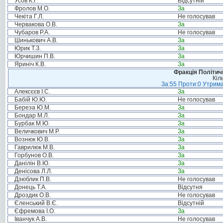
Усов К.Г.
Відсутній
Фролов М.О.
За
Чекіта Г.Л.
Не голосував
Червакова О.В.
За
Чубаров Р.А.
Не голосував
Шинькович А.В.
За
Юрик Т.З.
За
Юрчишин П.В.
За
Яриніч К.В.
За
Фракція Політи
Кіл
За:55 Проти:0 Утрима
Алексєєв І.С.
За
Бабій Ю.Ю.
Не голосував
Береза Ю.М.
За
Бондар М.Л.
За
Бурбак М.Ю.
За
Величкович М.Р.
За
Вознюк Ю.В.
За
Гаврилюк М.В.
За
Горбунов О.В.
За
Данілін В.Ю.
За
Денісова Л.Л.
За
Дзюблик П.В.
Не голосував
Донець Т.А.
Відсутня
Дроздик О.В.
Не голосував
Єленський В.Є.
Відсутній
Єфремова І.О.
За
Іванчук А.В.
Не голосував