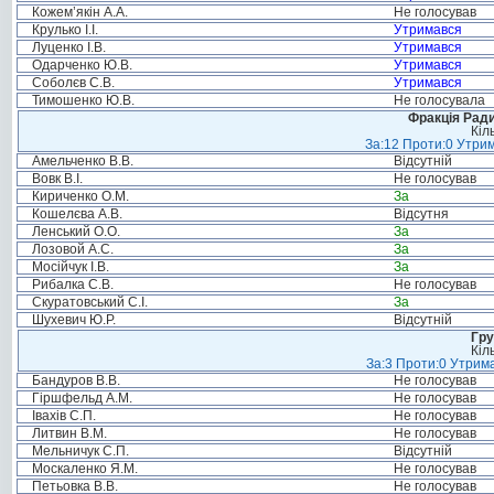
Кожем’якін А.А.
Не голосував
Крулько І.І.
Утримався
Луценко І.В.
Утримався
Одарченко Ю.В.
Утримався
Соболєв С.В.
Утримався
Тимошенко Ю.В.
Не голосувала
Фракція Ради
Кіл
За:12 Проти:0 Утрим
Амельченко В.В.
Відсутній
Вовк В.І.
Не голосував
Кириченко О.М.
За
Кошелєва А.В.
Відсутня
Ленський О.О.
За
Лозовой А.С.
За
Мосійчук І.В.
За
Рибалка С.В.
Не голосував
Скуратовський С.І.
За
Шухевич Ю.Р.
Відсутній
Гру
Кіл
За:3 Проти:0 Утрима
Бандуров В.В.
Не голосував
Гіршфельд А.М.
Не голосував
Івахів С.П.
Не голосував
Литвин В.М.
Не голосував
Мельничук С.П.
Відсутній
Москаленко Я.М.
Не голосував
Петьовка В.В.
Не голосував