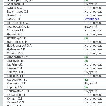
Білоцерковець Д.О.
За
Брензович В.І.
Відсутній
Буглак Ю.О.
Не голосував
Валентиров С.В.
Не голосував
Вінник І.Ю.
Не голосував
Голуб В.В.
Утримався
Гончаренко О.О.
Не голосував
Грановський О.М.
Відсутній
Гудзенко В.І.
Не голосував
Демчак Р.Є.
Не голосував
Дехтярчук О.В.
За
Дмитренко О.М.
Не голосував
Домбровський О.Г.
Не голосував
Дубневич Я.В.
Не голосував
Єфімов М.В.
Не голосував
Заболотний Г.М.
За
Заліщук С.П.
За
Іщейкін К.Є.
Не голосував
Каплін С.М.
Не голосував
Кишкар П.М.
Відсутній
Князевич Р.П.
Не голосував
Козаченко Л.П.
За
Кононенко І.В.
Відсутній
Король В.М.
За
Кривохатько В.В.
Відсутній
Кузьменко А.І.
Не голосував
Куніцин С.В.
Не голосував
Курячий М.П.
Не голосував