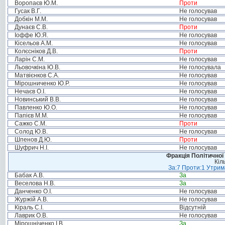
Воропаєв Ю.М.
Проти
Гусак В.Г.
Не голосував
Добкін М.М.
Не голосував
Дунаєв С.В.
Проти
Іоффе Ю.Я.
Не голосував
Кісельов А.М.
Не голосував
Колєсніков Д.В.
Проти
Ларін С.М.
Не голосував
Льовочкіна Ю.В.
Не голосувала
Матвієнков С.А.
Не голосував
Мірошниченко Ю.Р.
Не голосував
Нечаєв О.І.
Не голосував
Новинський В.В.
Не голосував
Павленко Ю.О.
Не голосував
Папієв М.М.
Не голосував
Сажко С.М.
Проти
Солод Ю.В.
Не голосував
Шпенов Д.Ю.
Проти
Шуфрич Н.І.
Не голосував
Фракція Політичної
Кіл
За:7 Проти:1 Утрим
Бабак А.В.
За
Веселова Н.В.
За
Данченко О.І.
Не голосував
Журжій А.В.
Не голосував
Кіраль С.І.
Відсутній
Лаврик О.В.
Не голосував
Мірошніченко І.В.
За