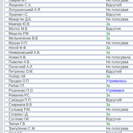
Лаврик М.І.
Не голосував
Лещенко С.А.
Відсутній
Лопушанський А.Я.
Не голосував
Луценко І.С.
Відсутня
Макар’ян Д.Б.
Не голосував
Мамчур Ю.В.
За
Матіос М.В.
Відсутня
Мацола Р.М.
За
Мельниченко В.В.
За
Мушак О.П.
Не голосував
Негой Ф.Ф.
За
Немировський А.В.
За
Новак Н.В.
Не голосувала
Павелко А.В.
Не голосував
Палатний А.Л.
Не голосував
Петренко О.М.
Відсутній
Побер І.М.
За
Продан О.П.
Утрималась
Рибак І.П.
За
Різаненко П.О.
Утримався
Романюк Р.С.
За
Сабашук П.П.
Відсутній
Севрюков В.В.
За
Сольвар Р.М.
Не голосував
Спориш І.Д.
За
Суслова І.М.
Відсутня
Ткачук Г.В.
За
Тригубенко С.М.
Не голосував