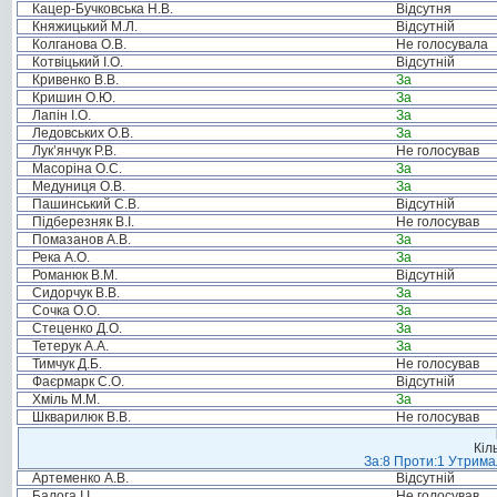
Кацер-Бучковська Н.В.
Відсутня
Княжицький М.Л.
Відсутній
Колганова О.В.
Не голосувала
Котвіцький І.О.
Відсутній
Кривенко В.В.
За
Кришин О.Ю.
За
Лапін І.О.
За
Ледовських О.В.
За
Лук’янчук Р.В.
Не голосував
Масоріна О.С.
За
Медуниця О.В.
За
Пашинський С.В.
Відсутній
Підберезняк В.І.
Не голосував
Помазанов А.В.
За
Река А.О.
За
Романюк В.М.
Відсутній
Сидорчук В.В.
За
Сочка О.О.
За
Стеценко Д.О.
За
Тетерук А.А.
За
Тимчук Д.Б.
Не голосував
Фаєрмарк С.О.
Відсутній
Хміль М.М.
За
Шкварилюк В.В.
Не голосував
Кіл
За:8 Проти:1 Утримал
Артеменко А.В.
Відсутній
Балога І.І.
Не голосував