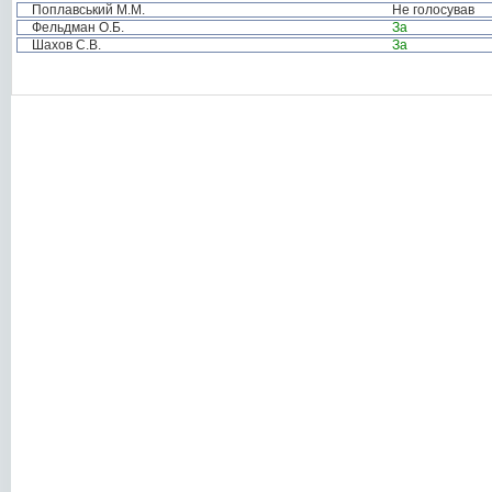
Поплавський М.М.
Не голосував
Фельдман О.Б.
За
Шахов С.В.
За