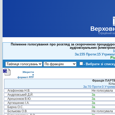
Верховн
Офіційний в
Поіменне голосування про розгляд за скороченою процедурою
аудіовізуальних (електрон
1
За:155 Проти:15 Утрима
Рі
- Вибрати зі списк
Зберегти
в
форматі RTF
Фракція ПАРТ
Кіль
За:70 Проти:0 Утрима
Агафонова Н.В.
Не голосувала
Андрієвський Д.Й.
За
Арешонков В.Ю.
За
Артюшенко І.А.
За
Барна О.С.
За
Бєлькова О.В.
Не голосувала