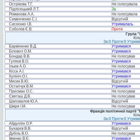
Острікова Т.Г.
Не голосувала
Підлісецький Л.Т.
За
Романова А.А.
Не голосувала
Семенченко С.І.
Відсутній
Сисоєнко І.В.
Утрималась
Соболєв Є.В.
Проти
Група "
Кіл
За:0 Проти:0 Утрима
Барвіненко В.Д.
Утримався
Біловол О.М.
Утримався
Бондар В.В.
Не голосував
Гуляєв В.О.
Утримався
Ільюк А.О.
Не голосував
Кіссе А.І.
Утримався
Кулініч О.І.
Утримався
Мисик В.Ю.
Відсутній
Остапчук В.М.
Утримався
Пресман О.С.
Не голосував
Святаш Д.В.
Не голосував
Шаповалов Ю.А.
Відсутній
Шкіря І.М.
Не голосував
Фракція політичної партії
Кіл
За:0 Проти:0 Утрима
Абдуллін О.Р.
Утримався
Бухарєв В.В.
Відсутній
Дубіль В.О.
Не голосував
Івченко В.Є.
Утримався