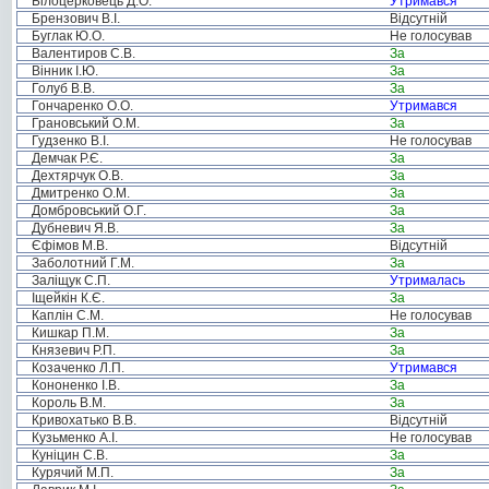
Білоцерковець Д.О.
Утримався
Брензович В.І.
Відсутній
Буглак Ю.О.
Не голосував
Валентиров С.В.
За
Вінник І.Ю.
За
Голуб В.В.
За
Гончаренко О.О.
Утримався
Грановський О.М.
За
Гудзенко В.І.
Не голосував
Демчак Р.Є.
За
Дехтярчук О.В.
За
Дмитренко О.М.
За
Домбровський О.Г.
За
Дубневич Я.В.
За
Єфімов М.В.
Відсутній
Заболотний Г.М.
За
Заліщук С.П.
Утрималась
Іщейкін К.Є.
За
Каплін С.М.
Не голосував
Кишкар П.М.
За
Князевич Р.П.
За
Козаченко Л.П.
Утримався
Кононенко І.В.
За
Король В.М.
За
Кривохатько В.В.
Відсутній
Кузьменко А.І.
Не голосував
Куніцин С.В.
За
Курячий М.П.
За