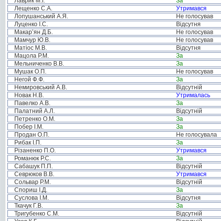
Лаврик М.І.
За
Лещенко С.А.
Утримався
Лопушанський А.Я.
Не голосував
Луценко І.С.
Відсутня
Макар’ян Д.Б.
Не голосував
Мамчур Ю.В.
Не голосував
Матіос М.В.
Відсутня
Мацола Р.М.
За
Мельниченко В.В.
За
Мушак О.П.
Не голосував
Негой Ф.Ф.
За
Немировський А.В.
Відсутній
Новак Н.В.
Утрималась
Павелко А.В.
За
Палатний А.Л.
Відсутній
Петренко О.М.
За
Побер І.М.
За
Продан О.П.
Не голосувала
Рибак І.П.
За
Різаненко П.О.
Утримався
Романюк Р.С.
За
Сабашук П.П.
Відсутній
Севрюков В.В.
Утримався
Сольвар Р.М.
Відсутній
Спориш І.Д.
За
Суслова І.М.
Відсутня
Ткачук Г.В.
За
Тригубенко С.М.
Відсутній