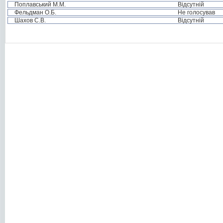
Поплавський М.М.
Відсутній
Фельдман О.Б.
Не голосував
Шахов С.В.
Відсутній