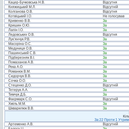
Кацер-Бучковська Н.В.
Відсутня
Княжицький М.Л.
Відсутній
Колганова О.В.
Відсутня
Котвіцький І.О.
Не голосував
Кривенко В.В.
За
Кришин О.Ю.
За
Лапін І.О.
За
Ледовських О.В.
Відсутня
Лук’янчук Р.В.
За
Масоріна О.С.
За
Медуниця О.В.
За
Пашинський С.В.
За
Підберезняк В.І.
За
Помазанов А.В.
За
Река А.О.
За
Романюк В.М.
За
Сидорчук В.В.
За
Сочка О.О.
За
Стеценко Д.О.
Відсутній
Тетерук А.А.
За
Тимчук Д.Б.
За
Фаєрмарк С.О.
Відсутній
Хміль М.М.
За
Шкварилюк В.В.
За
Кіл
За:22 Проти:1 Утрима
Артеменко А.В.
Відсутній
Балога І.І.
За