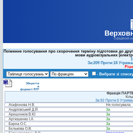
Верховн
Офіційний в
Поіменне голосування про скорочення терміну підготовки до друг
мови аудіовізуальних (електр
1
За:209 Проти:18 Утрима
Ріш
- Вибрати зі списк
Зберегти
в
форматі RTF
Фракція ПАРТ
Кіль
За:92 Проти:0 Утримал
Агафонова Н.В.
Не голосувала
Андрієвський Д.Й.
За
Арешонков В.Ю.
За
Артюшенко І.А.
За
Барна О.С.
За
Бєлькова О.В.
За