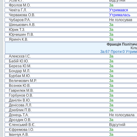
Усов К.Г.
Відсутній
Фролов М.О.
За
Чекіта Г.Л.
Утримався
Червакова О.В.
Утрималась
Чубаров Р.А.
Не голосував
Шинькович А.В.
За
Юрик Т.З.
За
Юрчишин П.В.
За
Яриніч К.В.
За
Фракція Політи
Кіл
За:67 Проти:0 Утрима
Алексєєв І.С.
За
Бабій Ю.Ю.
За
Береза Ю.М.
За
Бондар М.Л.
За
Бурбак М.Ю.
За
Величкович М.Р.
За
Вознюк Ю.В.
За
Гаврилюк М.В.
За
Горбунов О.В.
За
Данілін В.Ю.
За
Денісова Л.Л.
За
Дзюблик П.В.
За
Донець Т.А.
Не голосувала
Дроздик О.В.
За
Єленський В.Є.
Відсутній
Єфремова І.О.
За
Іванчук А.В.
За