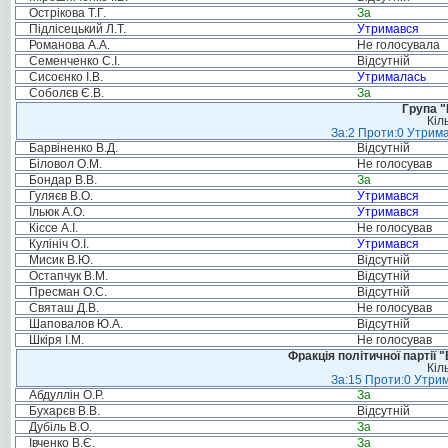
Острікова Т.Г.
За
Підлісецький Л.Т.
Утримався
Романова А.А.
Не голосувала
Семенченко С.І.
Відсутній
Сисоєнко І.В.
Утрималась
Соболєв Є.В.
За
Група "
Кіл
За:2 Проти:0 Утрима
Барвіненко В.Д.
Відсутній
Біловол О.М.
Не голосував
Бондар В.В.
За
Гуляєв В.О.
Утримався
Ільюк А.О.
Утримався
Кіссе А.І.
Не голосував
Кулініч О.І.
Утримався
Мисик В.Ю.
Відсутній
Остапчук В.М.
Відсутній
Пресман О.С.
Відсутній
Святаш Д.В.
Не голосував
Шаповалов Ю.А.
Відсутній
Шкіря І.М.
Не голосував
Фракція політичної партії
Кіл
За:15 Проти:0 Утрим
Абдуллін О.Р.
За
Бухарєв В.В.
Відсутній
Дубіль В.О.
За
Івченко В.Є.
За