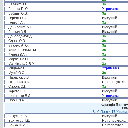
Батенко Т.І.
За
Береза Б.Ю.
Утримався
Бублик Ю.В.
За
Герега О.В.
Відсутній
Гопко Г.М.
За
Денисенко А.С.
Відсутній
Деркач А.Л.
Відсутній
Добродомов Д.Є.
За
Єднак О.В.
За
Іллєнко А.Ю.
За
Констанкевич І.М.
За
Купрій В.М.
За
Марченко О.О.
За
Матківський Б.М.
За
Міщенко С.Г.
Утримався
Мусій О.С.
За
Парасюк В.З.
Відсутній
Пташник В.Ю.
Не голосувала
Сироїд О.І.
За
Тарута С.О.
Відсутній
Шевченко В.Л.
Утримався
Ярош Д.А.
Відсутній
Фракція Політич
Кіл
За:0 Проти:17 Утрима
Бакулін Є.М.
Відсутній
Бахтеєва Т.Д.
Не голосувала
Бойко Ю.А.
Не голосував