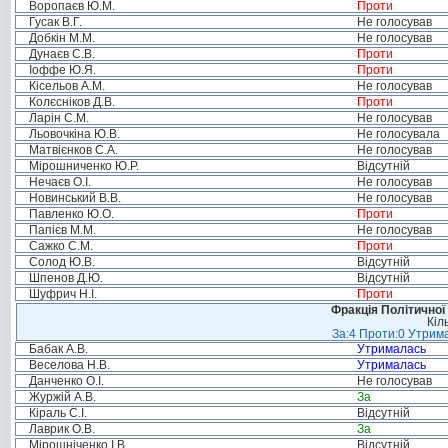
Воропаєв Ю.М.
Проти
Гусак В.Г.
Не голосував
Добкін М.М.
Не голосував
Дунаєв С.В.
Проти
Іоффе Ю.Я.
Проти
Кісельов А.М.
Не голосував
Колєсніков Д.В.
Проти
Ларін С.М.
Не голосував
Льовочкіна Ю.В.
Не голосувала
Матвієнков С.А.
Не голосував
Мірошниченко Ю.Р.
Відсутній
Нечаєв О.І.
Не голосував
Новинський В.В.
Не голосував
Павленко Ю.О.
Проти
Папієв М.М.
Не голосував
Сажко С.М.
Проти
Солод Ю.В.
Відсутній
Шпенов Д.Ю.
Відсутній
Шуфрич Н.І.
Проти
Фракція Політичної
Кіл
За:4 Проти:0 Утрима
Бабак А.В.
Утрималась
Веселова Н.В.
Утрималась
Данченко О.І.
Не голосував
Журжій А.В.
За
Кіраль С.І.
Відсутній
Лаврик О.В.
За
Мірошніченко І.В.
Відсутній