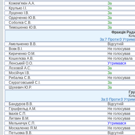
Кожем’якін А.А.
За
Крулько І.І.
За
Луценко І.В.
За
Одарченко Ю.В.
За
Соболєв С.В.
За
Тимошенко Ю.В.
За
Фракція Ради
Кіл
За:7 Проти:0 Утрима
Амельченко В.В.
Відсутній
Вовк В.І.
Не голосував
Кириченко О.М.
Не голосував
Кошелєва А.В.
Не голосувала
Ленський О.О.
Утримався
Лозовой А.С.
За
Мосійчук І.В.
За
Рибалка С.В.
Не голосував
Скуратовський С.І.
За
Шухевич Ю.Р.
За
Гру
Кіл
За:0 Проти:0 Утрим
Бандуров В.В.
Відсутній
Гіршфельд А.М.
Не голосував
Івахів С.П.
Не голосував
Литвин В.М.
Не голосував
Мельничук С.П.
Утримався
Москаленко Я.М.
Не голосував
Петьовка В.В.
Відсутній