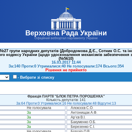
Верховна Рада України
Офіційний вебпортал парламенту України
№27 групи народних депутатів (Добродомова Д.Є., Сотник О.С. та ін
го кодексу України (щодо удосконалення механізмів забезпечення
(№5610)
16.03.2017 11:44
За:140 Проти:0 Утрималися:40 Не голосували:174 Всього:354
Рішення не прийнято
- Вибрати зі списку
Фракція ПАРТІЇ "БЛОК ПЕТРА ПОРОШЕНКА"
Кількість депутатів: 141
За:64 Проти:0 Утрималися:16 Не голосували:48 Відсутні:13
Не голосувала
Алєксєєв С.О.
За
Антонищак А.Ф.
За
Ар’єв В.І.
За
Бакуменко О.Б.
За
Березенко С.І.
Не голосувала
Білозір О.В.