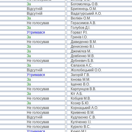
За
Богомолець О.В.
Відсутній
Бригинець О.М.
Відсутній
Вадатурський А.О.
За
Велікін О.М.
Не голосував
Герасимов А.В.
За
Голубов Д.І.
Утримався
Горват Р.І.
За
Гринів І.О.
Не голосував
Давиденко В.М.
За
Денисенко В.І.
За
Джемілєв М. .
За
Довбенко М.В.
Не голосував
Дубневич Б.В.
За
Євлахов А.С.
Відсутній
Жолобецький О.О.
Утримався
Загорій Г.В.
За
Іонова М.М.
За
Іщенко В.О.
Не голосував
Карпунцов В.В.
За
Кіт А.Б.
Не голосував
Кобцев М.В.
За
Козир Б.Ю.
Не голосував
Корнацький А.О.
Не голосував
Кривенко В.М.
Відсутній
Кудлаєнко С.В.
Не голосував
Куліченко І.І.
Не голосував
Курило В.С.
Утримався
Кучер М.І.