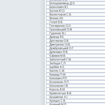
Білоцерковець Д.О.
Брензович В.І.
Буглак Ю.О.
Валентиров С.В.
Вінник І.Ю.
Голуб В.В.
Гончаренко О.О.
Грановський О.М.
Гудзенко В.І.
Демчак Р.Є.
Дехтярчук О.В.
Дмитренко О.М.
Домбровський О.Г.
Дубневич Я.В.
Єфімов М.В.
Заболотний Г.М.
Заліщук С.П.
Іщейкін К.Є.
Каплін С.М.
Кишкар П.М.
Князевич Р.П.
Козаченко Л.П.
Кононенко І.В.
Король В.М.
Кривохатько В.В.
Кузьменко А.І.
Куніцин С.В.
Курячий М.П.