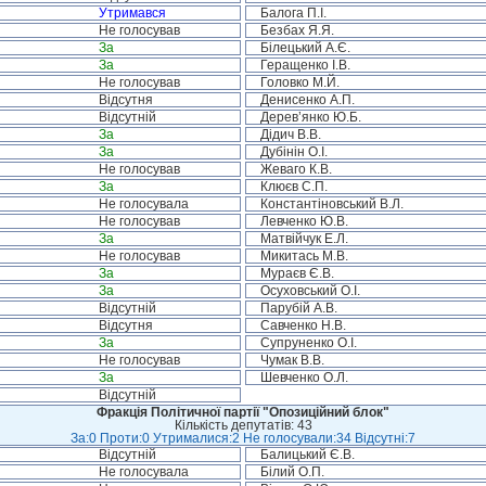
Утримався
Балога П.І.
Не голосував
Безбах Я.Я.
За
Білецький А.Є.
За
Геращенко І.В.
Не голосував
Головко М.Й.
Відсутня
Денисенко А.П.
Відсутній
Дерев’янко Ю.Б.
За
Дідич В.В.
За
Дубінін О.І.
Не голосував
Жеваго К.В.
За
Клюєв С.П.
Не голосувала
Константіновський В.Л.
Не голосував
Левченко Ю.В.
За
Матвійчук Е.Л.
Не голосував
Микитась М.В.
За
Мураєв Є.В.
За
Осуховський О.І.
Відсутній
Парубій А.В.
Відсутня
Савченко Н.В.
За
Супруненко О.І.
Не голосував
Чумак В.В.
За
Шевченко О.Л.
Відсутній
Фракція Політичної партії "Опозиційний блок"
Кількість депутатів: 43
За:0 Проти:0 Утрималися:2 Не голосували:34 Відсутні:7
Відсутній
Балицький Є.В.
Не голосувала
Білий О.П.