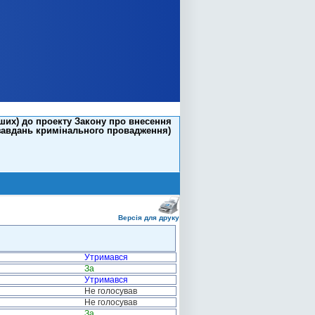
ших) до проекту Закону про внесення
 завдань кримінального провадження)
Версія для друку
Утримався
За
Утримався
Не голосував
Не голосував
За