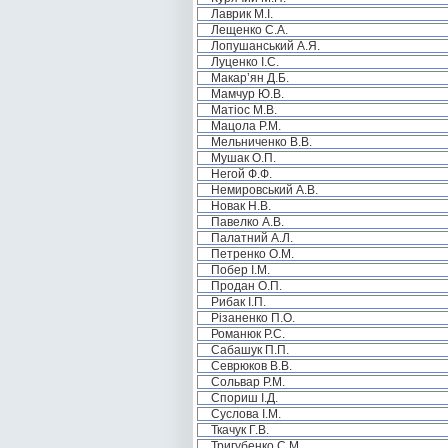
Лаврик М.І.
Лещенко С.А.
Лопушанський А.Я.
Луценко І.С.
Макар’ян Д.Б.
Мамчур Ю.В.
Матіос М.В.
Мацола Р.М.
Мельниченко В.В.
Мушак О.П.
Негой Ф.Ф.
Немировський А.В.
Новак Н.В.
Павелко А.В.
Палатний А.Л.
Петренко О.М.
Побер І.М.
Продан О.П.
Рибак І.П.
Різаненко П.О.
Романюк Р.С.
Сабашук П.П.
Севрюков В.В.
Сольвар Р.М.
Спориш І.Д.
Суслова І.М.
Ткачук Г.В.
Тригубенко С.М.