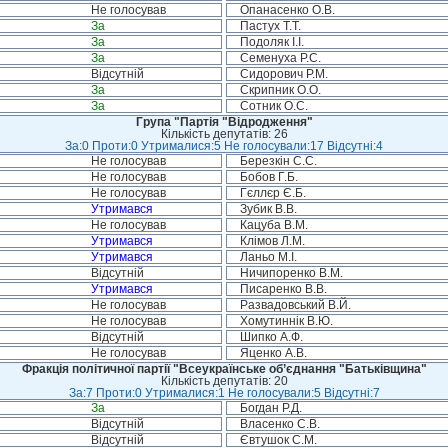
Не голосував
Опанасенко О.В.
За
Пастух Т.Т.
За
Подоляк І.І.
За
Семенуха Р.С.
Відсутній
Сидорович Р.М.
За
Скрипник О.О.
За
Сотник О.С.
Група "Партія "Відродження"
Кількість депутатів: 26
За:0 Проти:0 Утрималися:5 Не голосували:17 Відсутні:4
Не голосував
Березкін С.С.
Не голосував
Бобов Г.Б.
Не голосував
Гєллєр Є.Б.
Утримався
Зубик В.В.
Не голосував
Кацуба В.М.
Утримався
Клімов Л.М.
Утримався
Ланьо М.І.
Відсутній
Ничипоренко В.М.
Утримався
Писаренко В.В.
Не голосував
Развадовський В.Й.
Не голосував
Хомутиннік В.Ю.
Відсутній
Шипко А.Ф.
Не голосував
Яценко А.В.
Фракція політичної партії "Всеукраїнське об’єднання "Батьківщина"
Кількість депутатів: 20
За:7 Проти:0 Утрималися:1 Не голосували:5 Відсутні:7
За
Богдан Р.Д.
Відсутній
Власенко С.В.
Відсутній
Євтушок С.М.