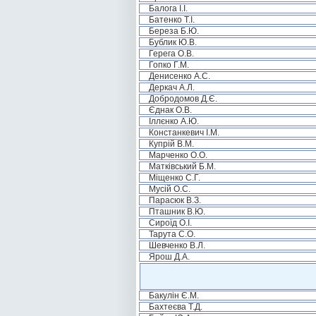
Балога І.І.
Батенко Т.І.
Береза Б.Ю.
Бублик Ю.В.
Герега О.В.
Гопко Г.М.
Денисенко А.С.
Деркач А.Л.
Добродомов Д.Є.
Єднак О.В.
Іллєнко А.Ю.
Констанкевич І.М.
Купрій В.М.
Марченко О.О.
Матківський Б.М.
Міщенко С.Г.
Мусій О.С.
Парасюк В.З.
Пташник В.Ю.
Сироїд О.І.
Тарута С.О.
Шевченко В.Л.
Ярош Д.А.
Бакулін Є.М.
Бахтеєва Т.Д.