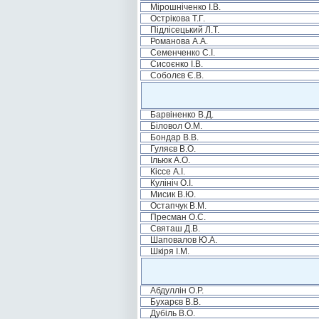
Мірошніченко І.В.
Острікова Т.Г.
Підлісецький Л.Т.
Романова А.А.
Семенченко С.І.
Сисоєнко І.В.
Соболєв Є.В.
Барвіненко В.Д.
Біловол О.М.
Бондар В.В.
Гуляєв В.О.
Ільюк А.О.
Кіссе А.І.
Кулініч О.І.
Мисик В.Ю.
Остапчук В.М.
Пресман О.С.
Святаш Д.В.
Шаповалов Ю.А.
Шкіря І.М.
Абдуллін О.Р.
Бухарєв В.В.
Дубіль В.О.