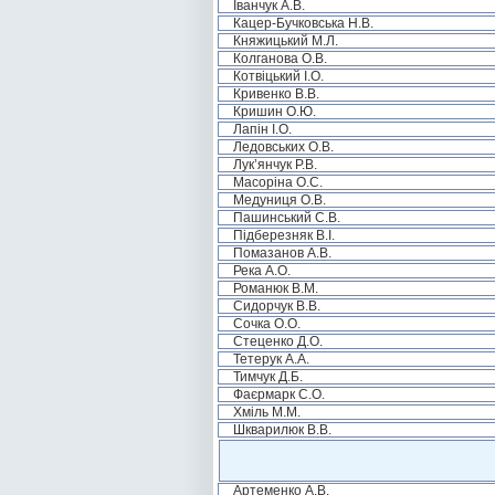
Іванчук А.В.
Кацер-Бучковська Н.В.
Княжицький М.Л.
Колганова О.В.
Котвіцький І.О.
Кривенко В.В.
Кришин О.Ю.
Лапін І.О.
Ледовських О.В.
Лук’янчук Р.В.
Масоріна О.С.
Медуниця О.В.
Пашинський С.В.
Підберезняк В.І.
Помазанов А.В.
Река А.О.
Романюк В.М.
Сидорчук В.В.
Сочка О.О.
Стеценко Д.О.
Тетерук А.А.
Тимчук Д.Б.
Фаєрмарк С.О.
Хміль М.М.
Шкварилюк В.В.
Артеменко А.В.