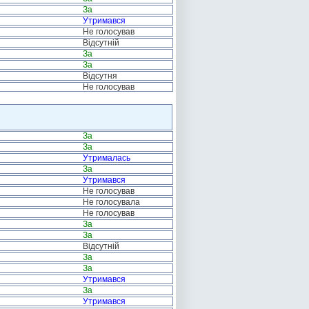
За
Утримався
Не голосував
Відсутній
За
За
Відсутня
Не голосував
За
За
Утрималась
За
Утримався
Не голосував
Не голосувала
Не голосував
За
За
Відсутній
За
За
Утримався
За
Утримався