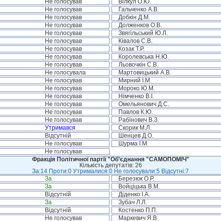
Не голосував
Вілкул О.Ю.
Не голосував
Гальченко А.В.
Не голосував
Добкін Д.М.
Не голосував
Долженков О.В.
Не голосував
Звягільський Ю.Л.
Не голосував
Ківалов С.В.
Не голосував
Козак Т.Р.
Не голосував
Королевська Н.Ю.
Не голосував
Льовочкін С.В.
Не голосувала
Мартовицький А.В.
Не голосував
Мирний І.М.
Не голосував
Мороко Ю.М.
Не голосував
Німченко В.І.
Не голосував
Омельянович Д.С.
Не голосував
Павлов К.Ю.
Не голосував
Рабінович В.З.
Утримався
Скорик М.Л.
Відсутній
Шенцев Д.О.
Не голосував
Шурма І.М.
Не голосував
Фракція Політичної партії "Об’єднання "САМОПОМІЧ"
Кількість депутатів: 26
За:14 Проти:0 Утрималися:0 Не голосували:5 Відсутні:7
За
Березюк О.Р.
За
Войціцька В.М.
Відсутній
Діденко І.А.
За
Зубач Л.Л.
Відсутній
Костенко П.П.
Не голосував
Маркевич Я.В.