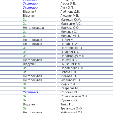
Утримався
Лесюк Я.В.
Утримався
Лівік О.П.
Відсутній
Лубінець Д.В.
Відсутня
Люшняк М.В.
За
Македон Ю.М.
За
Матвієнко А.С.
Не голосувала
Матузко О.О.
За
Мельник С.І.
За
Мельничук І.І.
Не голосував
Найєм М. .
Не голосував
Недава О.А.
За
Нестеренко В.Г.
За
Онуфрик Б.С.
За
Паламарчук М.П.
Не голосував
Пацкан В.В.
Відсутній
Пинзеник В.М.
За
Порошенко О.П.
За
Ревега О.В.
Не голосував
Ричкова Т.Б.
Не голосував
Розенблат Б.С.
За
Рудик С.Я.
За
Саврасов М.В.
Утримався
Соловей Ю.І.
За
Співаковський О.В.
За
Сугоняко О.Л.
Відсутня
Тіміш Г.І.
За
Третьяков О.Ю.
Не голосував
Урбанський О.І.