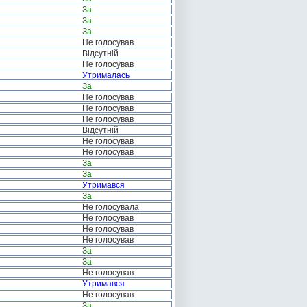
За
За
За
Не голосував
Відсутній
Не голосував
Утрималась
За
Не голосував
Не голосував
Не голосував
Відсутній
Не голосував
Не голосував
За
За
Утримався
За
Не голосувала
Не голосував
Не голосував
Не голосував
За
За
Не голосував
Утримався
Не голосував
За