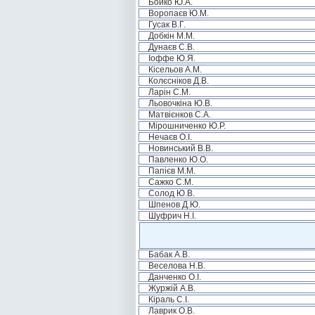
Бойко Ю.А.
Воропаєв Ю.М.
Гусак В.Г.
Добкін М.М.
Дунаєв С.В.
Іоффе Ю.Я.
Кісельов А.М.
Колєсніков Д.В.
Ларін С.М.
Льовочкіна Ю.В.
Матвієнков С.А.
Мірошниченко Ю.Р.
Нечаєв О.І.
Новинський В.В.
Павленко Ю.О.
Папієв М.М.
Сажко С.М.
Солод Ю.В.
Шпенов Д.Ю.
Шуфрич Н.І.
Бабак А.В.
Веселова Н.В.
Данченко О.І.
Журжій А.В.
Кіраль С.І.
Лаврик О.В.