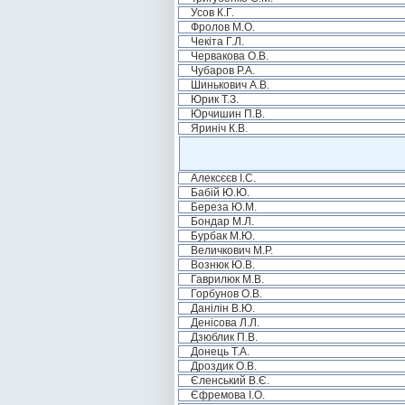
Усов К.Г.
Фролов М.О.
Чекіта Г.Л.
Червакова О.В.
Чубаров Р.А.
Шинькович А.В.
Юрик Т.З.
Юрчишин П.В.
Яриніч К.В.
Алексєєв І.С.
Бабій Ю.Ю.
Береза Ю.М.
Бондар М.Л.
Бурбак М.Ю.
Величкович М.Р.
Вознюк Ю.В.
Гаврилюк М.В.
Горбунов О.В.
Данілін В.Ю.
Денісова Л.Л.
Дзюблик П.В.
Донець Т.А.
Дроздик О.В.
Єленський В.Є.
Єфремова І.О.