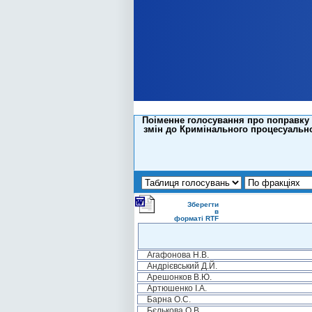
Поіменне голосування про поправку 
змін до Кримінального процесуально
Зберегти
в
форматі RTF
Агафонова Н.В.
Андрієвський Д.Й.
Арешонков В.Ю.
Артюшенко І.А.
Барна О.С.
Бєлькова О.В.