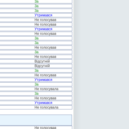
За
За
За
Утримався
Не голосував
Не голосував
Утримався
Не голосував
За
За
Не голосував
За
Не голосував
Відсутній
Відсутній
За
Не голосував
Утримався
За
Не голосувала
За
Не голосував
Утримався
Не голосувала
Не голосував