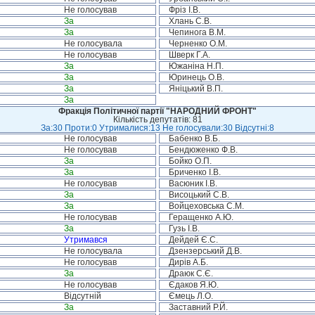
Не голосував
Фріз І.В.
За
Хлань С.В.
За
Чепинога В.М.
Не голосувала
Черненко О.М.
Не голосував
Шверк Г.А.
За
Южаніна Н.П.
За
Юринець О.В.
За
Яніцький В.П.
За
Фракція Політичної партії "НАРОДНИЙ ФРОНТ"
Кількість депутатів: 81
За:30 Проти:0 Утрималися:13 Не голосували:30 Відсутні:8
Не голосував
Бабенко В.Б.
Не голосував
Бендюженко Ф.В.
За
Бойко О.П.
За
Бриченко І.В.
Не голосував
Васюник І.В.
За
Висоцький С.В.
За
Войцеховська С.М.
Не голосував
Геращенко А.Ю.
За
Гузь І.В.
Утримався
Дейдей Є.С.
Не голосувала
Дзензерський Д.В.
Не голосував
Дирів А.Б.
За
Драюк С.Є.
Не голосував
Єдаков Я.Ю.
Відсутній
Ємець Л.О.
За
Заставний Р.Й.