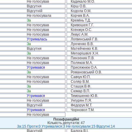
Не голосував
Кадикало М.О.
Відсутня
Кірш О.В.
Відсутній
Кодола О.М.
Не голосувала
Корчик В.А.
За
Кремінь Т.Д.
Не голосував
Кривошея Г.Г.
Не голосував
Ксенжук О.С.
Не голосував
Левус А.М.
Утрималась
Логвинський Г.В.
За
Лунченко В.В.
Відсутня
Матейченко К.В.
За
Мепарішвілі Х.Н.
Не голосував
Пинзеник П.В.
Не голосував
Поляков М.А.
Утримався
Присяжнюк О.А.
За
Романовський О.В.
Не голосував
Савчук Ю.П.
Не голосував
Соляр В.М.
За
Сташук В.Ф.
За
Сюмар В.П.
Утримався
Тимошенко Ю.В.
Не голосував
Унгурян П.Я.
Відсутній
Федорук М.Т.
Утримався
Чорновол Т.М.
Не голосував
Позафракційні
Кількість депутатів: 47
За:15 Проти:0 Утрималися:3 Не голосували:15 Відсутні:14
Відсутній
Балога В.І.