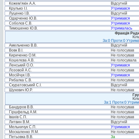
Кожем’якін А.А.
Відсутній
Крулько І.І.
Утримався
Луценко І.В.
Відсутній
Одарченко Ю.В.
Утримався
Соболєв С.В.
Утримався
Тимошенко Ю.В.
Утрималась
Фракція Ради
Кіл
За:0 Проти:0 Утрима
Амельченко В.В.
Відсутній
Вовк В.І.
Не голосував
Кириченко О.М.
Не голосував
Кошелєва А.В.
Не голосувала
Ленський О.О.
Утримався
Лозовой А.С.
Не голосував
Мосійчук І.В.
Утримався
Рибалка С.В.
Не голосував
Скуратовський С.І.
Відсутній
Шухевич Ю.Р.
Не голосував
Гру
Кіл
За:1 Проти:0 Утрим
Бандуров В.В.
Не голосував
Гіршфельд А.М.
Не голосував
Івахів С.П.
Не голосував
Литвин В.М.
Відсутній
Мельничук С.П.
Утримався
Москаленко Я.М.
Не голосував
Петьовка В.В.
За