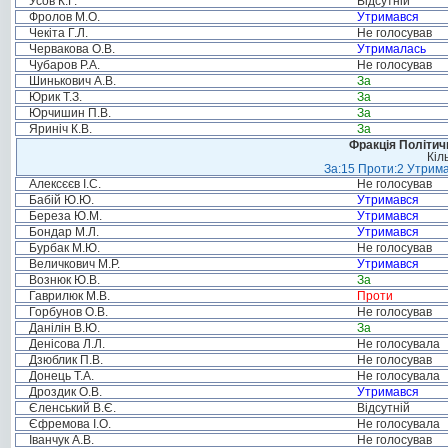
Усов К.Г.
Відсутній
Фролов М.О.
Утримався
Чекіта Г.Л.
Не голосував
Червакова О.В.
Утрималась
Чубаров Р.А.
Не голосував
Шинькович А.В.
За
Юрик Т.З.
За
Юрчишин П.В.
За
Яриніч К.В.
За
Фракція Політи
Кіл
За:15 Проти:2 Утрима
Алексєєв І.С.
Не голосував
Бабій Ю.Ю.
Утримався
Береза Ю.М.
Утримався
Бондар М.Л.
Утримався
Бурбак М.Ю.
Не голосував
Величкович М.Р.
Утримався
Вознюк Ю.В.
За
Гаврилюк М.В.
Проти
Горбунов О.В.
Не голосував
Данілін В.Ю.
За
Денісова Л.Л.
Не голосувала
Дзюблик П.В.
Не голосував
Донець Т.А.
Не голосувала
Дроздик О.В.
Утримався
Єленський В.Є.
Відсутній
Єфремова І.О.
Не голосувала
Іванчук А.В.
Не голосував