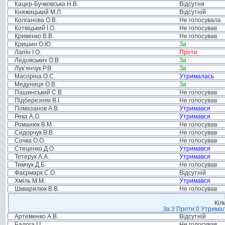
Кацер-Бучковська Н.В.
Відсутня
Княжицький М.Л.
Відсутній
Колганова О.В.
Не голосувала
Котвіцький І.О.
Не голосував
Кривенко В.В.
Не голосував
Кришин О.Ю.
За
Лапін І.О.
Проти
Ледовських О.В.
За
Лук’янчук Р.В.
За
Масоріна О.С.
Утрималась
Медуниця О.В.
За
Пашинський С.В.
Не голосував
Підберезняк В.І.
Не голосував
Помазанов А.В.
Утримався
Река А.О.
Утримався
Романюк В.М.
Не голосував
Сидорчук В.В.
Не голосував
Сочка О.О.
Не голосував
Стеценко Д.О.
Утримався
Тетерук А.А.
Утримався
Тимчук Д.Б.
Не голосував
Фаєрмарк С.О.
Відсутній
Хміль М.М.
Утримався
Шкварилюк В.В.
Не голосував
Кіл
За:3 Проти:0 Утримал
Артеменко А.В.
Відсутній
Балога І.І.
Не голосував