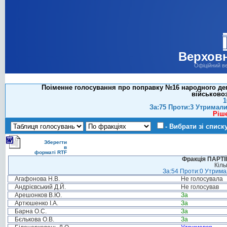
Верховн
Офіційний в
Поіменне голосування про поправку №16 народного деп
військовоз
1
За:75 Проти:3 Утримали
Ріш
- Вибрати зі списк
Зберегти
в
форматі RTF
Фракція ПАРТ
Кіль
За:54 Проти:0 Утримал
Агафонова Н.В.
Не голосувала
Андрієвський Д.Й.
Не голосував
Арешонков В.Ю.
За
Артюшенко І.А.
За
Барна О.С.
За
Бєлькова О.В.
За