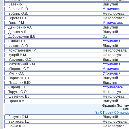
Батенко Т.І.
Відсутній
Береза Б.Ю.
Утримався
Бублик Ю.В.
Не голосував
Герега О.В.
Не голосував
Гопко Г.М.
Утрималась
Денисенко А.С.
Відсутній
Деркач А.Л.
Відсутній
Добродомов Д.Є.
За
Єднак О.В.
Утримався
Іллєнко А.Ю.
Відсутній
Констанкевич І.М.
Не голосувала
Купрій В.М.
Не голосував
Марченко О.О.
Відсутній
Матківський Б.М.
Утримався
Міщенко С.Г.
Утримався
Мусій О.С.
Утримався
Парасюк В.З.
Відсутній
Пташник В.Ю.
Відсутня
Сироїд О.І.
Утрималась
Тарута С.О.
Не голосував
Шевченко В.Л.
Не голосував
Ярош Д.А.
Відсутній
Фракція Політич
Кіл
За:0 Проти:0 Утрима
Бакулін Є.М.
Відсутній
Бахтеєва Т.Д.
Не голосувала
Бойко Ю.А.
Не голосував