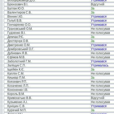
Білоцерковець Д.О.
Утримався
Брензович В.І.
Відсутній
Буглак Ю.О.
За
Валентиров С.В.
За
Вінник І.Ю.
Утримався
Голуб В.В.
Утримався
Гончаренко О.О.
Утримався
Грановський О.М.
Не голосував
Гудзенко В.І.
Не голосував
Демчак Р.Є.
За
Дехтярчук О.В.
За
Дмитренко О.М.
Утримався
Домбровський О.Г.
Утримався
Дубневич Я.В.
Не голосував
Єфімов М.В.
Не голосував
Заболотний Г.М.
Утримався
Заліщук С.П.
Утрималась
Іщейкін К.Є.
За
Каплін С.М.
Не голосував
Кишкар П.М.
За
Князевич Р.П.
Не голосував
Козаченко Л.П.
Не голосував
Кононенко І.В.
Не голосував
Король В.М.
Не голосував
Кривохатько В.В.
Відсутній
Кузьменко А.І.
Не голосував
Куніцин С.В.
Утримався
Курячий М.П.
За