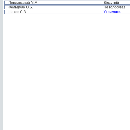
Поплавський М.М.
Відсутній
Фельдман О.Б.
Не голосував
Шахов С.В.
Утримався