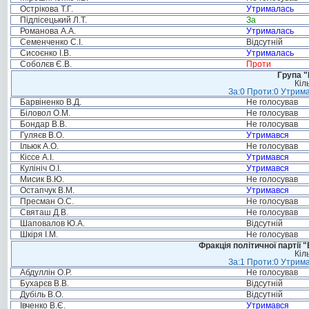
Острікова Т.Г.
Утрималась
Підлісецький Л.Т.
За
Романова А.А.
Утрималась
Семенченко С.І.
Відсутній
Сисоєнко І.В.
Утрималась
Соболєв Є.В.
Проти
Група "
Кіл
За:0 Проти:0 Утрима
Барвіненко В.Д.
Не голосував
Біловол О.М.
Не голосував
Бондар В.В.
Не голосував
Гуляєв В.О.
Утримався
Ільюк А.О.
Не голосував
Кіссе А.І.
Утримався
Кулініч О.І.
Утримався
Мисик В.Ю.
Не голосував
Остапчук В.М.
Утримався
Пресман О.С.
Не голосував
Святаш Д.В.
Не голосував
Шаповалов Ю.А.
Відсутній
Шкіря І.М.
Не голосував
Фракція політичної партії
Кіл
За:1 Проти:0 Утрима
Абдуллін О.Р.
Не голосував
Бухарєв В.В.
Відсутній
Дубіль В.О.
Відсутній
Івченко В.Є.
Утримався