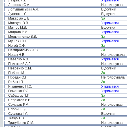
Лаврик М.І.
Утримався
Лещенко С.А.
Не голосував
Лопушанський А.Я.
Відсутній
Луценко І.С.
Відсутня
Макар’ян Д.Б.
За
Мамчур Ю.В.
Утримався
Матіос М.В.
Відсутня
Мацола Р.М.
Утримався
Мельниченко В.В.
За
Мушак О.П.
Утримався
Негой Ф.Ф.
За
Немировський А.В.
За
Новак Н.В.
Не голосувала
Павелко А.В.
Утримався
Палатний А.Л.
Не голосував
Петренко О.М.
Відсутній
Побер І.М.
За
Продан О.П.
Не голосувала
Рибак І.П.
За
Різаненко П.О.
Утримався
Романюк Р.С.
Утримався
Сабашук П.П.
За
Севрюков В.В.
За
Сольвар Р.М.
Не голосував
Спориш І.Д.
За
Суслова І.М.
Відсутня
Ткачук Г.В.
За
Тригубенко С.М.
Не голосував