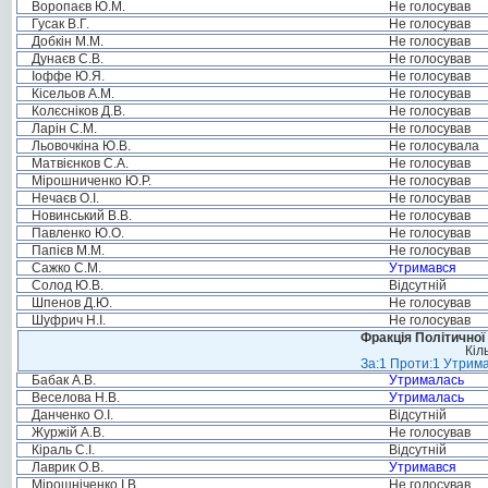
Воропаєв Ю.М.
Не голосував
Гусак В.Г.
Не голосував
Добкін М.М.
Не голосував
Дунаєв С.В.
Не голосував
Іоффе Ю.Я.
Не голосував
Кісельов А.М.
Не голосував
Колєсніков Д.В.
Не голосував
Ларін С.М.
Не голосував
Льовочкіна Ю.В.
Не голосувала
Матвієнков С.А.
Не голосував
Мірошниченко Ю.Р.
Не голосував
Нечаєв О.І.
Не голосував
Новинський В.В.
Не голосував
Павленко Ю.О.
Не голосував
Папієв М.М.
Не голосував
Сажко С.М.
Утримався
Солод Ю.В.
Відсутній
Шпенов Д.Ю.
Не голосував
Шуфрич Н.І.
Не голосував
Фракція Політичної
Кіл
За:1 Проти:1 Утрима
Бабак А.В.
Утрималась
Веселова Н.В.
Утрималась
Данченко О.І.
Відсутній
Журжій А.В.
Не голосував
Кіраль С.І.
Відсутній
Лаврик О.В.
Утримався
Мірошніченко І.В.
Не голосував