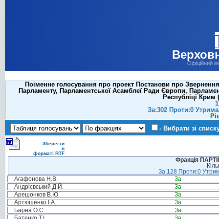
Верховн
Офіційний в
Поіменне голосування про проект Постанови про Звернення 
Парламенту, Парламентської Асамблеї Ради Європи, Парламе
Республіці Крим (
1
За:302 Проти:0 Утрима
Рі
- Вибрати зі списк
Зберегти
в
форматі RTF
Фракція ПАРТ
Кіль
За:128 Проти:0 Утрим
Агафонова Н.В.
За
Андрієвський Д.Й.
За
Арешонков В.Ю.
За
Артюшенко І.А.
За
Барна О.С.
За
Батенко Т.І.
За