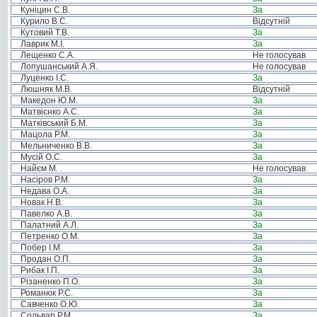
Куніцин С.В.
За
Курило В.С.
Відсутній
Кутовий Т.В.
За
Лаврик М.І.
За
Лещенко С.А.
Не голосував
Лопушанський А.Я.
Не голосував
Луценко І.С.
За
Люшняк М.В.
Відсутній
Македон Ю.М.
За
Матвієнко А.С.
За
Матківський Б.М.
За
Мацола Р.М.
За
Мельниченко В.В.
За
Мусій О.С.
За
Найєм М. .
Не голосував
Насіров Р.М.
За
Недава О.А.
За
Новак Н.В.
За
Павелко А.В.
За
Палатний А.Л.
За
Петренко О.М.
За
Побер І.М.
За
Продан О.П.
За
Рибак І.П.
За
Різаненко П.О.
За
Романюк Р.С.
За
Савченко О.Ю.
За
Сольвар Р.М.
За