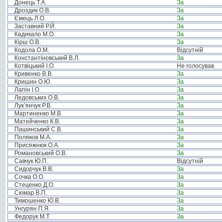
Донець Т.А.
За
Дроздик О.В.
За
Ємець Л.О.
За
Заставний Р.Й.
За
Кадикало М.О.
За
Кірш О.В.
За
Кодола О.М.
Відсутній
Константіновський В.Л.
За
Котвіцький І.О.
Не голосував
Кривенко В.В.
За
Кришин О.Ю.
За
Лапін І.О.
За
Ледовських О.В.
За
Лук’янчук Р.В.
За
Мартиненко М.В.
За
Матейченко К.В.
За
Пашинський С.В.
За
Поляков М.А.
За
Присяжнюк О.А.
За
Романовський О.В.
За
Савчук Ю.П.
Відсутній
Сидорчук В.В.
За
Сочка О.О.
За
Стеценко Д.О.
За
Сюмар В.П.
За
Тимошенко Ю.В.
За
Унгурян П.Я.
За
Федорук М.Т.
За