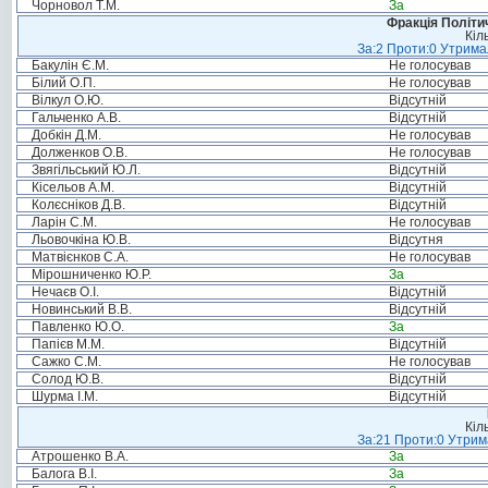
Чорновол Т.М.
За
Фракція Політич
Кіл
За:2 Проти:0 Утримал
Бакулін Є.М.
Не голосував
Білий О.П.
Не голосував
Вілкул О.Ю.
Відсутній
Гальченко А.В.
Відсутній
Добкін Д.М.
Не голосував
Долженков О.В.
Не голосував
Звягільський Ю.Л.
Відсутній
Кісельов А.М.
Відсутній
Колєсніков Д.В.
Відсутній
Ларін С.М.
Не голосував
Льовочкіна Ю.В.
Відсутня
Матвієнков С.А.
Не голосував
Мірошниченко Ю.Р.
За
Нечаєв О.І.
Відсутній
Новинський В.В.
Відсутній
Павленко Ю.О.
За
Папієв М.М.
Відсутній
Сажко С.М.
Не голосував
Солод Ю.В.
Відсутній
Шурма І.М.
Відсутній
Кіл
За:21 Проти:0 Утрима
Атрошенко В.А.
За
Балога В.І.
За