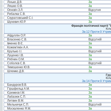
Лінько Д.В.
За
Ляшко О.В.
За
Огнєвіч З.Л.
Відсутня
Рибалка С.В.
За
Скуратовський С.І.
За
Шухевич Ю.Р.
За
Фракція політичної партії
Кіл
За:12 Проти:0 Утрим
Абдуллін О.Р.
За
Власенко С.В.
Відсутній
Івченко В.Є.
За
Кожем’якін А.А.
За
Крулько І.І.
Відсутній
Луценко І.В.
За
Рябчин О.М.
За
Соболєв С.В.
Відсутній
Тимошенко Ю.В.
За
Шлемко Д.В.
За
Гру
Кіл
За:14 Проти:0 Утрим
Бандуров В.В.
За
Гіршфельд А.М.
За
Єремеєв І.М.
За
Лабазюк С.П.
За
Литвин В.М.
За
Мельничук С.П.
Відсутній
Москаленко Я.М.
За