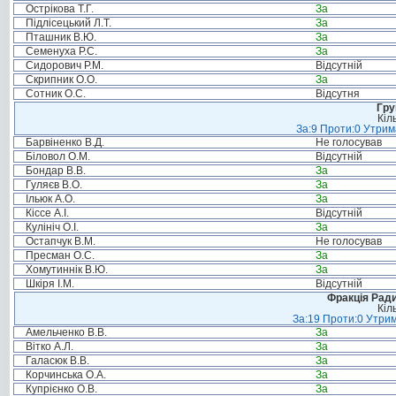
Острікова Т.Г.
За
Підлісецький Л.Т.
За
Пташник В.Ю.
За
Семенуха Р.С.
За
Сидорович Р.М.
Відсутній
Скрипник О.О.
За
Сотник О.С.
Відсутня
Гру
Кіл
За:9 Проти:0 Утрим
Барвіненко В.Д.
Не голосував
Біловол О.М.
Відсутній
Бондар В.В.
За
Гуляєв В.О.
За
Ільюк А.О.
За
Кіссе А.І.
Відсутній
Кулініч О.І.
За
Остапчук В.М.
Не голосував
Пресман О.С.
За
Хомутиннік В.Ю.
За
Шкіря І.М.
Відсутній
Фракція Ради
Кіл
За:19 Проти:0 Утрим
Амельченко В.В.
За
Вітко А.Л.
За
Галасюк В.В.
За
Корчинська О.А.
За
Купрієнко О.В.
За