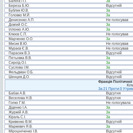
Балога П.І.
За
Береза Б.Ю.
Відсутній
Бублик Ю.В.
За
Головко М.Й.
За
Денисенко А.П.
Не голосував
Довгий О.С.
За
Іллєнко А.Ю.
За
Клюєв С.П.
Не голосував
Марченко О.О.
За
Мисик В.Ю.
Не голосував
Мураєв Є.В.
Не голосував
Парасюк В.З.
Відсутній
Петьовка В.В.
За
Сироїд О.І.
За
Суслова І.М.
За
Фельдман О.Б.
Відсутній
Шенцев Д.О.
Відсутній
Фракція Політичної
Кіл
За:21 Проти:0 Утрим
Бабак А.В.
Відсутня
Веселова Н.В.
Відсутня
Гопко Г.М.
Не голосувала
Діденко І.А.
За
Журжій А.В.
За
Кіраль С.І.
За
Кривенко В.М.
Відсутній
Маркевич Я.В.
За
Мірошніченко І.В.
Відсутній