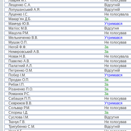
Лаврик М.І.
Не голосував
Лещенко С.А.
Відсутній
Лопушанський А.Я.
Відсутній
Луценко І.С.
Не голосувала
Макар’ян Д.Б.
За
Мамчур Ю.В.
Утримався
Матіос М.В.
Відсутня
Мацола Р.М.
Не голосував
Мельниченко В.В.
Утримався
Мушак О.П.
Не голосував
Негой Ф.Ф.
За
Немировський А.В.
За
Новак Н.В.
Не голосувала
Павелко А.В.
Не голосував
Палатний А.Л.
Не голосував
Петренко О.М.
Відсутній
Побер І.М.
Утримався
Продан О.П.
За
Рибак І.П.
За
Різаненко П.О.
За
Романюк Р.С.
За
Сабашук П.П.
Не голосував
Севрюков В.В.
Утримався
Сольвар Р.М.
Не голосував
Спориш І.Д.
За
Суслова І.М.
Відсутня
Ткачук Г.В.
Не голосував
Тригубенко С.М.
Відсутній