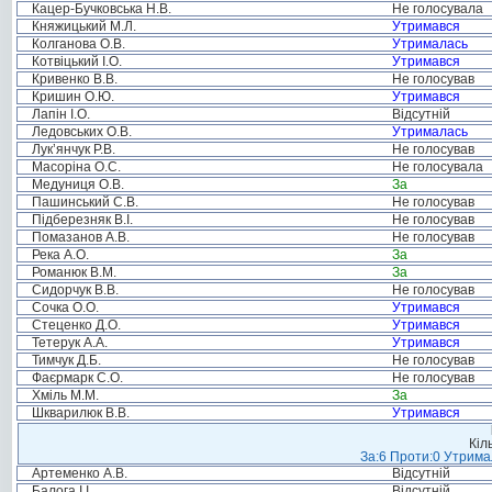
Кацер-Бучковська Н.В.
Не голосувала
Княжицький М.Л.
Утримався
Колганова О.В.
Утрималась
Котвіцький І.О.
Утримався
Кривенко В.В.
Не голосував
Кришин О.Ю.
Утримався
Лапін І.О.
Відсутній
Ледовських О.В.
Утрималась
Лук’янчук Р.В.
Не голосував
Масоріна О.С.
Не голосувала
Медуниця О.В.
За
Пашинський С.В.
Не голосував
Підберезняк В.І.
Не голосував
Помазанов А.В.
Не голосував
Река А.О.
За
Романюк В.М.
За
Сидорчук В.В.
Не голосував
Сочка О.О.
Утримався
Стеценко Д.О.
Утримався
Тетерук А.А.
Утримався
Тимчук Д.Б.
Не голосував
Фаєрмарк С.О.
Не голосував
Хміль М.М.
За
Шкварилюк В.В.
Утримався
Кіл
За:6 Проти:0 Утримал
Артеменко А.В.
Відсутній
Балога І.І.
Відсутній