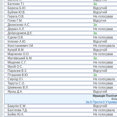
Батенко Т.І.
За
Береза Б.Ю.
Відсутній
Бублик Ю.В.
Відсутній
Герега О.В.
Не голосував
Гопко Г.М.
Відсутня
Денисенко А.С.
За
Деркач А.Л.
Не голосував
Добродомов Д.Є.
За
Єднак О.В.
Не голосував
Іллєнко А.Ю.
Відсутній
Констанкевич І.М.
Не голосувала
Купрій В.М.
Відсутній
Марченко О.О.
Не голосував
Матківський Б.М.
За
Міщенко С.Г.
Не голосував
Мусій О.С.
Не голосував
Парасюк В.З.
Відсутній
Пташник В.Ю.
За
Сироїд О.І.
Не голосувала
Тарута С.О.
Не голосував
Шевченко В.Л.
Не голосував
Ярош Д.А.
Відсутній
Фракція Політич
Кіл
За:0 Проти:0 Утримал
Бакулін Є.М.
Відсутній
Бахтеєва Т.Д.
Не голосувала
Бойко Ю.А.
Не голосував