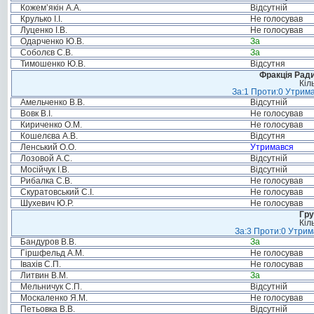
Кожем’якін А.А.
Відсутній
Крулько І.І.
Не голосував
Луценко І.В.
Не голосував
Одарченко Ю.В.
За
Соболєв С.В.
За
Тимошенко Ю.В.
Відсутня
Фракція Ради
Кіл
За:1 Проти:0 Утрима
Амельченко В.В.
Відсутній
Вовк В.І.
Не голосував
Кириченко О.М.
Не голосував
Кошелєва А.В.
Відсутня
Ленський О.О.
Утримався
Лозовой А.С.
Відсутній
Мосійчук І.В.
Відсутній
Рибалка С.В.
Не голосував
Скуратовський С.І.
Не голосував
Шухевич Ю.Р.
Не голосував
Гру
Кіл
За:3 Проти:0 Утрим
Бандуров В.В.
За
Гіршфельд А.М.
Не голосував
Івахів С.П.
Не голосував
Литвин В.М.
За
Мельничук С.П.
Відсутній
Москаленко Я.М.
Не голосував
Петьовка В.В.
Відсутній