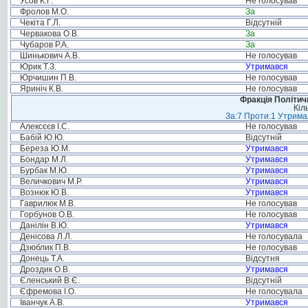
Усов К.Г.
Не голосував
Фролов М.О.
За
Чекіта Г.Л.
Відсутній
Червакова О.В.
За
Чубаров Р.А.
За
Шинькович А.В.
Не голосував
Юрик Т.З.
Утримався
Юрчишин П.В.
Не голосував
Яриніч К.В.
Не голосував
Фракція Політи
Кіл
За:7 Проти:1 Утримал
Алексєєв І.С.
Не голосував
Бабій Ю.Ю.
Відсутній
Береза Ю.М.
Утримався
Бондар М.Л.
Утримався
Бурбак М.Ю.
Утримався
Величкович М.Р.
Утримався
Вознюк Ю.В.
Утримався
Гаврилюк М.В.
Не голосував
Горбунов О.В.
Не голосував
Данілін В.Ю.
Утримався
Денісова Л.Л.
Не голосувала
Дзюблик П.В.
Не голосував
Донець Т.А.
Відсутня
Дроздик О.В.
Утримався
Єленський В.Є.
Відсутній
Єфремова І.О.
Не голосувала
Іванчук А.В.
Утримався