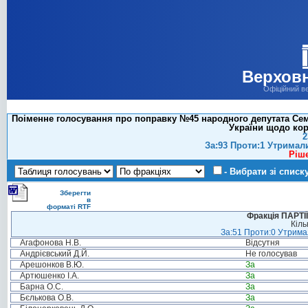
Верховн
Офіційний в
Поіменне голосування про поправку №45 народного депутата Семе
України щодо кор
2
За:93 Проти:1 Утримал
Ріш
- Вибрати зі списк
Зберегти
в
форматі RTF
Фракція ПАРТ
Кіль
За:51 Проти:0 Утримал
Агафонова Н.В.
Відсутня
Андрієвський Д.Й.
Не голосував
Арешонков В.Ю.
За
Артюшенко І.А.
За
Барна О.С.
За
Бєлькова О.В.
За