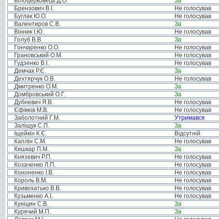
Білоцерковець Д.О.
За
Брензович В.І.
Не голосував
Буглак Ю.О.
Не голосував
Валентиров С.В.
За
Вінник І.Ю.
Не голосував
Голуб В.В.
За
Гончаренко О.О.
Не голосував
Грановський О.М.
Не голосував
Гудзенко В.І.
Не голосував
Демчак Р.Є.
За
Дехтярчук О.В.
Не голосував
Дмитренко О.М.
За
Домбровський О.Г.
За
Дубневич Я.В.
Не голосував
Єфімов М.В.
Не голосував
Заболотний Г.М.
Утримався
Заліщук С.П.
За
Іщейкін К.Є.
Відсутній
Каплін С.М.
Не голосував
Кишкар П.М.
За
Князевич Р.П.
Не голосував
Козаченко Л.П.
Не голосував
Кононенко І.В.
Не голосував
Король В.М.
Не голосував
Кривохатько В.В.
Не голосував
Кузьменко А.І.
Не голосував
Куніцин С.В.
За
Курячий М.П.
За