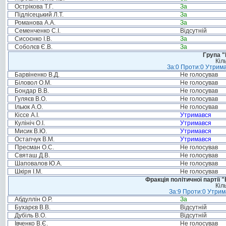
Острікова Т.Г.
За
Підлісецький Л.Т.
За
Романова А.А.
За
Семенченко С.І.
Відсутній
Сисоєнко І.В.
За
Соболєв Є.В.
За
Група "
Кіл
За:0 Проти:0 Утрима
Барвіненко В.Д.
Не голосував
Біловол О.М.
Не голосував
Бондар В.В.
Не голосував
Гуляєв В.О.
Не голосував
Ільюк А.О.
Не голосував
Кіссе А.І.
Утримався
Кулініч О.І.
Утримався
Мисик В.Ю.
Утримався
Остапчук В.М.
Утримався
Пресман О.С.
Не голосував
Святаш Д.В.
Не голосував
Шаповалов Ю.А.
Не голосував
Шкіря І.М.
Не голосував
Фракція політичної партії
Кіл
За:9 Проти:0 Утрим
Абдуллін О.Р.
За
Бухарєв В.В.
Відсутній
Дубіль В.О.
Відсутній
Івченко В.Є.
Не голосував