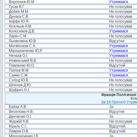
Воропаєв Ю.М.
Утримався
Гусак В.Г.
Не голосував
Добкін М.М.
Не голосував
Дунаєв С.В.
Не голосував
Іоффе Ю.Я.
Не голосував
Кісельов А.М.
Не голосував
Колєсніков Д.В.
Утримався
Ларін С.М.
Не голосував
Льовочкіна Ю.В.
Відсутня
Матвієнков С.А.
Утримався
Мірошниченко Ю.Р.
Утримався
Нечаєв О.І.
Утримався
Новинський В.В.
Не голосував
Павленко Ю.О.
Відсутній
Папієв М.М.
Утримався
Сажко С.М.
Утримався
Солод Ю.В.
Не голосував
Шпенов Д.Ю.
Не голосував
Шуфрич Н.І.
Не голосував
Фракція Політичної
Кіл
За:16 Проти:0 Утрим
Бабак А.В.
За
Веселова Н.В.
Відсутня
Данченко О.І.
За
Журжій А.В.
Не голосував
Кіраль С.І.
Відсутній
Лаврик О.В.
Відсутній
Мірошніченко І.В.
За