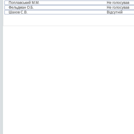
Поплавський М.М.
Не голосував
Фельдман О.Б.
Не голосував
Шахов С.В.
Відсутній