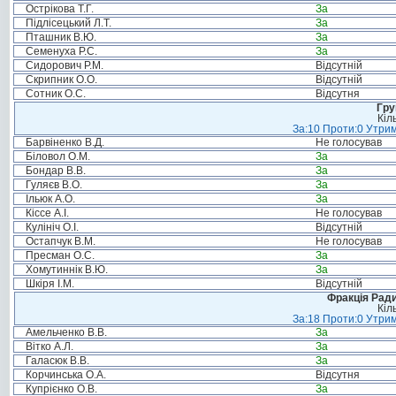
Острікова Т.Г.
За
Підлісецький Л.Т.
За
Пташник В.Ю.
За
Семенуха Р.С.
За
Сидорович Р.М.
Відсутній
Скрипник О.О.
Відсутній
Сотник О.С.
Відсутня
Гру
Кіл
За:10 Проти:0 Утрим
Барвіненко В.Д.
Не голосував
Біловол О.М.
За
Бондар В.В.
За
Гуляєв В.О.
За
Ільюк А.О.
За
Кіссе А.І.
Не голосував
Кулініч О.І.
Відсутній
Остапчук В.М.
Не голосував
Пресман О.С.
За
Хомутиннік В.Ю.
За
Шкіря І.М.
Відсутній
Фракція Ради
Кіл
За:18 Проти:0 Утрим
Амельченко В.В.
За
Вітко А.Л.
За
Галасюк В.В.
За
Корчинська О.А.
Відсутня
Купрієнко О.В.
За