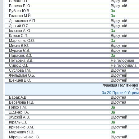
Балога П.І.
Відсутній
Береза Б.Ю.
Відсутній
Бублик Ю.В.
За
Головко М.Й.
За
Денисенко А.П.
Відсутній
Довгий О.С.
Відсутній
Іллєнко А.Ю.
За
Клюєв С.П.
Відсутній
Марченко О.О.
За
Мисик В.Ю.
Відсутній
Мураєв Є.В.
Відсутній
Парасюк В.З.
За
Петьовка В.В.
Не голосував
Сироїд О.І.
Не голосувала
Суслова І.М.
Відсутня
Фельдман О.Б.
Відсутній
Шенцев Д.О.
Відсутній
Фракція Політичної
Кіл
За:20 Проти:0 Утрима
Бабак А.В.
Відсутня
Веселова Н.В.
Відсутня
Гопко Г.М.
За
Діденко І.А.
За
Журжій А.В.
Відсутній
Кіраль С.І.
За
Кривенко В.М.
Відсутній
Маркевич Я.В.
За
Мірошніченко І.В.
Відсутній