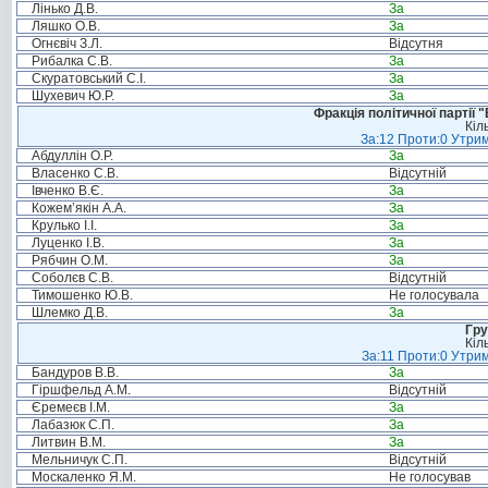
Лінько Д.В.
За
Ляшко О.В.
За
Огнєвіч З.Л.
Відсутня
Рибалка С.В.
За
Скуратовський С.І.
За
Шухевич Ю.Р.
За
Фракція політичної партії
Кіл
За:12 Проти:0 Утрим
Абдуллін О.Р.
За
Власенко С.В.
Відсутній
Івченко В.Є.
За
Кожем’якін А.А.
За
Крулько І.І.
За
Луценко І.В.
За
Рябчин О.М.
За
Соболєв С.В.
Відсутній
Тимошенко Ю.В.
Не голосувала
Шлемко Д.В.
За
Гру
Кіл
За:11 Проти:0 Утрим
Бандуров В.В.
За
Гіршфельд А.М.
Відсутній
Єремеєв І.М.
За
Лабазюк С.П.
За
Литвин В.М.
За
Мельничук С.П.
Відсутній
Москаленко Я.М.
Не голосував