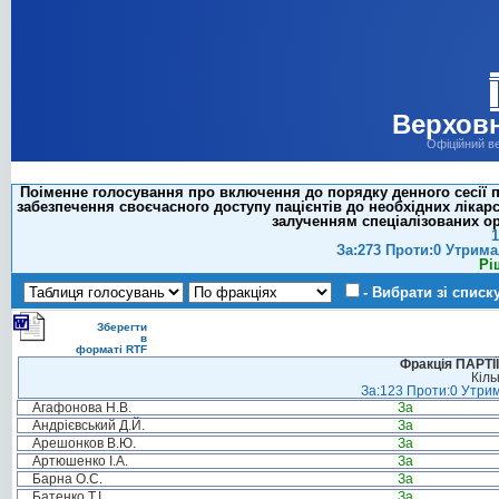
Верховн
Офіційний в
Поіменне голосування про включення до порядку денного сесії п
забезпечення своєчасного доступу пацієнтів до необхідних лікар
залученням спеціалізованих орг
1
За:273 Проти:0 Утрима
Рі
- Вибрати зі списк
Зберегти
в
форматі RTF
Фракція ПАРТ
Кіль
За:123 Проти:0 Утрим
Агафонова Н.В.
За
Андрієвський Д.Й.
За
Арешонков В.Ю.
За
Артюшенко І.А.
За
Барна О.С.
За
Батенко Т.І.
За