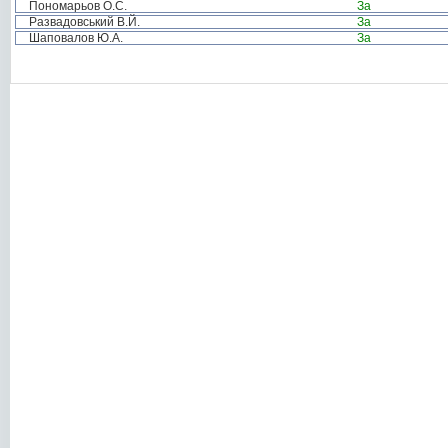
Пономарьов О.С.
За
Развадовський В.Й.
За
Шаповалов Ю.А.
За