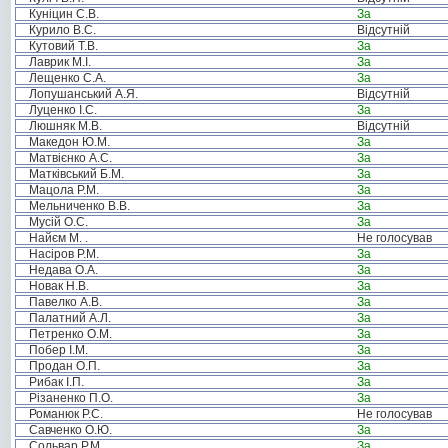
Куніцин С.В.
За
Курило В.С.
Відсутній
Кутовий Т.В.
За
Лаврик М.І.
За
Лещенко С.А.
За
Лопушанський А.Я.
Відсутній
Луценко І.С.
За
Люшняк М.В.
Відсутній
Македон Ю.М.
За
Матвієнко А.С.
За
Матківський Б.М.
За
Мацола Р.М.
За
Мельниченко В.В.
За
Мусій О.С.
За
Найєм М. .
Не голосував
Насіров Р.М.
За
Недава О.А.
За
Новак Н.В.
За
Павелко А.В.
За
Палатний А.Л.
За
Петренко О.М.
За
Побер І.М.
За
Продан О.П.
За
Рибак І.П.
За
Різаненко П.О.
За
Романюк Р.С.
Не голосував
Савченко О.Ю.
За
Сольвар Р.М.
За