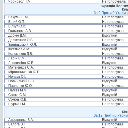
Чорновол Т.М.
Не голосувала
Фракція Політич
Кіл
За:0 Проти:0 Утримал
Бакулін Є.М.
Не голосував
Білий О.П.
Не голосував
Вілкул О.Ю.
Не голосував
Гальченко А.В.
Не голосував
Добкін Д.М.
Відсутній
Долженков О.В.
Не голосував
Звягільський Ю.Л.
Відсутній
Кісельов А.М.
Відсутній
Колєсніков Д.В.
Не голосував
Ларін С.М.
Не голосував
Льовочкіна Ю.В.
Відсутня
Матвієнков С.А.
Не голосував
Мірошниченко Ю.Р.
Не голосував
Нечаєв О.І.
Не голосував
Новинський В.В.
Відсутній
Павленко Ю.О.
Не голосував
Папієв М.М.
Відсутній
Сажко С.М.
Відсутній
Солод Ю.В.
Не голосував
Шурма І.М.
Не голосував
Кіл
За:12 Проти:0 Утрима
Атрошенко В.А.
Відсутній
Балога В.І.
Не голосував