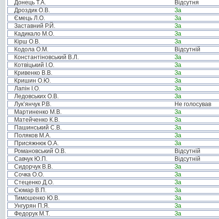
Донець Т.А.
Відсутня
Дроздик О.В.
За
Ємець Л.О.
За
Заставний Р.Й.
За
Кадикало М.О.
За
Кірш О.В.
За
Кодола О.М.
Відсутній
Константіновський В.Л.
За
Котвіцький І.О.
За
Кривенко В.В.
За
Кришин О.Ю.
За
Лапін І.О.
За
Ледовських О.В.
За
Лук’янчук Р.В.
Не голосував
Мартиненко М.В.
За
Матейченко К.В.
За
Пашинський С.В.
За
Поляков М.А.
За
Присяжнюк О.А.
За
Романовський О.В.
Відсутній
Савчук Ю.П.
Відсутній
Сидорчук В.В.
За
Сочка О.О.
За
Стеценко Д.О.
За
Сюмар В.П.
За
Тимошенко Ю.В.
За
Унгурян П.Я.
За
Федорук М.Т.
За