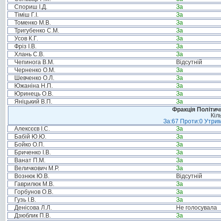
Спориш І.Д.
За
Тіміш Г.І.
За
Томенко М.В.
За
Тригубенко С.М.
За
Усов К.Г.
За
Фріз І.В.
За
Хлань С.В.
За
Чепинога В.М.
Відсутній
Черненко О.М.
За
Шевченко О.Л.
За
Южаніна Н.П.
За
Юринець О.В.
За
Яніцький В.П.
За
Фракція Політи
Кіл
За:67 Проти:0 Утрим
Алексєєв І.С.
За
Бабій Ю.Ю.
За
Бойко О.П.
За
Бриченко І.В.
За
Ванат П.М.
За
Величкович М.Р.
За
Вознюк Ю.В.
Відсутній
Гаврилюк М.В.
За
Горбунов О.В.
За
Гузь І.В.
За
Денісова Л.Л.
Не голосувала
Дзюблик П.В.
За