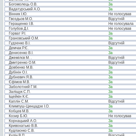
Богомолець О.В.
За
Вадатурський А.О.
За
Вінник І.Ю.
Не голосував
Гвоздьов М.О.
Відсутній
Геращенко І.В.
Не голосувала
Голубов Д.І.
Не голосував
Горват Р.І.
За
Грановський О.М.
За
Гудзенко В.І.
Відсутній
Демчак Р.Є.
За
Денисенко В.І.
За
Джемілєв М. .
Відсутній
Дмитренко О.М.
Відсутній
Довбенко М.В.
За
Дубінін О.І.
За
Дубневич Я.В.
За
Єфімов М.В.
За
Заболотний Г.М.
За
Заліщук С.П.
За
Іщейкін К.Є.
За
Каплін С.М.
Відсутній
Климпуш-Цинцадзе І.О.
За
Кобцев М.В.
За
Козир Б.Ю.
Не голосував
Корнацький А.О.
За
Кривохатько В.В.
За
Кудлаєнко С.В.
За
Куліч В.П.
Відсутній