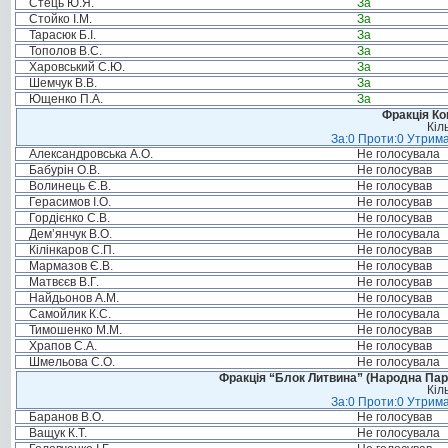
Стець Ю.Я.
За
Стойко І.М.
За
Тарасюк Б.І.
За
Тополов В.С.
За
Харовський С.Ю.
За
Шемчук В.В.
За
Ющенко П.А.
За
Фракція Ком
Кіл
За:0 Проти:0 Утрима
Александровська А.О.
Не голосувала
Бабурін О.В.
Не голосував
Волинець Є.В.
Не голосував
Герасимов І.О.
Не голосував
Гордієнко С.В.
Не голосував
Дем’янчук В.О.
Не голосувала
Кілінкаров С.П.
Не голосував
Мармазов Є.В.
Не голосував
Матвєєв В.Г.
Не голосував
Найдьонов А.М.
Не голосував
Самойлик К.С.
Не голосувала
Тимошенко М.М.
Не голосував
Храпов С.А.
Не голосував
Шмельова С.О.
Не голосувала
Фракція “Блок Литвина” (Народна Парті
Кіл
За:0 Проти:0 Утрима
Баранов В.О.
Не голосував
Ващук К.Т.
Не голосувала