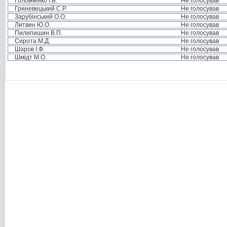
Головченко І.Б.
Не голосував
Гриневецький С.Р.
Не голосував
Зарубінський О.О.
Не голосував
Литвин Ю.О.
Не голосував
Пилипишин В.П.
Не голосував
Сирота М.Д.
Не голосував
Шаров І.Ф.
Не голосував
Шмідт М.О.
Не голосував