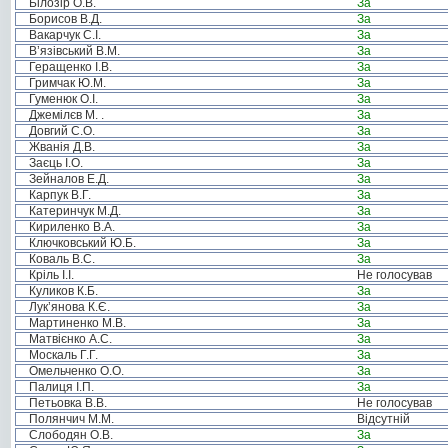
Білозір О.В.
За
Борисов В.Д.
За
Вакарчук С.І.
За
В’язівський В.М.
За
Геращенко І.В.
За
Гримчак Ю.М.
За
Гуменюк О.І.
За
Джемілєв М. .
За
Довгий С.О.
За
Жванія Д.В.
За
Заєць І.О.
За
Зейналов Е.Д.
За
Карпук В.Г.
За
Катеринчук М.Д.
За
Кириленко В.А.
За
Ключковський Ю.Б.
За
Коваль В.С.
За
Кріль І.І.
Не голосував
Куликов К.Б.
За
Лук’янова К.Є.
За
Мартиненко М.В.
За
Матвієнко А.С.
За
Москаль Г.Г.
За
Омельченко О.О.
За
Палиця І.П.
За
Петьовка В.В.
Не голосував
Полянчич М.М.
Відсутній
Слободян О.В.
За