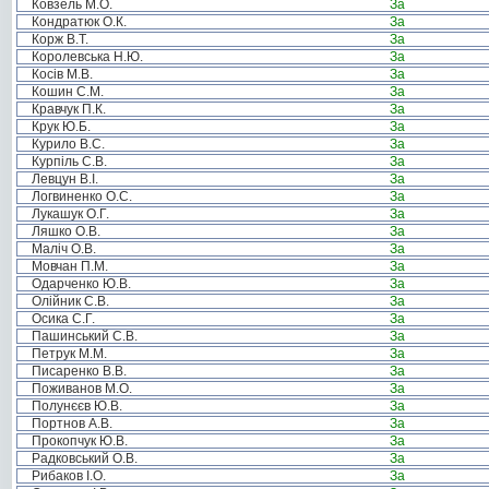
Ковзель М.О.
За
Кондратюк О.К.
За
Корж В.Т.
За
Королевська Н.Ю.
За
Косів М.В.
За
Кошин С.М.
За
Кравчук П.К.
За
Крук Ю.Б.
За
Курило В.С.
За
Курпіль С.В.
За
Левцун В.І.
За
Логвиненко О.С.
За
Лукашук О.Г.
За
Ляшко О.В.
За
Маліч О.В.
За
Мовчан П.М.
За
Одарченко Ю.В.
За
Олійник С.В.
За
Осика С.Г.
За
Пашинський С.В.
За
Петрук М.М.
За
Писаренко В.В.
За
Поживанов М.О.
За
Полунєєв Ю.В.
За
Портнов А.В.
За
Прокопчук Ю.В.
За
Радковський О.В.
За
Рибаков І.О.
За