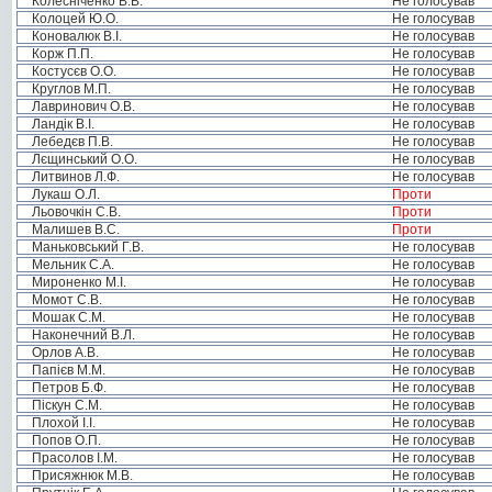
Колесніченко В.В.
Не голосував
Колоцей Ю.О.
Не голосував
Коновалюк В.І.
Не голосував
Корж П.П.
Не голосував
Костусєв О.О.
Не голосував
Круглов М.П.
Не голосував
Лавринович О.В.
Не голосував
Ландік В.І.
Не голосував
Лебедєв П.В.
Не голосував
Лєщинський О.О.
Не голосував
Литвинов Л.Ф.
Не голосував
Лукаш О.Л.
Проти
Льовочкін С.В.
Проти
Малишев В.С.
Проти
Маньковський Г.В.
Не голосував
Мельник С.А.
Не голосував
Мироненко М.І.
Не голосував
Момот С.В.
Не голосував
Мошак С.М.
Не голосував
Наконечний В.Л.
Не голосував
Орлов А.В.
Не голосував
Папієв М.М.
Не голосував
Петров Б.Ф.
Не голосував
Піскун С.М.
Не голосував
Плохой І.І.
Не голосував
Попов О.П.
Не голосував
Прасолов І.М.
Не голосував
Присяжнюк М.В.
Не голосував