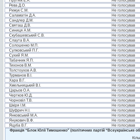
Прутнік Е.А.
Не голосував
Рева Д.О.
Не голосував
Рижук С.М.
Не голосував
Саламатін Д.А.
Не голосував
Сандлер Д.М.
Не голосував
Святаш Д.В.
Не голосував
Синиця А.М.
Не голосував
Скубашевський С.В.
Не голосував
Слаута В.А.
Не голосував
Солошенко М.П.
Не голосував
Сулковський П.Г.
Не голосував
Сухий Я.М.
Не голосував
Табачник Я.П.
Не голосував
Тихонов В.М.
Не голосував
Толстоухов А.В.
Не голосував
Турманов В.І.
Не голосував
Хара В.Г.
Не голосував
Хмельницький В.І.
Не голосував
Царьов О.А.
Не голосував
Чертков Ю.Д.
Не голосував
Чорновіл Т.В.
Не голосував
Шкіря І.М.
Не голосував
Шуфрич Н.І.
Не голосував
Янковський М.А.
Не голосував
Янукович В.Ф.
Не голосував
Яцуба В.Г.
Не голосував
Фракція “Блок Юлії Тимошенко" (політичних партій “Всеукраїнське об
Кіль