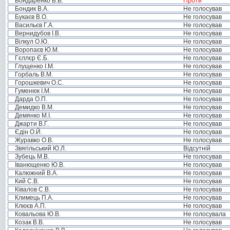
Бондаренко В.В.
Проти
Бондик В.А.
Не голосував
Букаєв В.О.
Не голосував
Васильєв Г.А.
Не голосував
Вернидубов І.В.
Не голосував
Вілкул О.Ю.
Не голосував
Воропаєв Ю.М.
Не голосував
Гєллєр Є.Б.
Не голосував
Глущенко І.М.
Не голосував
Горбаль В.М.
Не голосував
Горошкевич О.С.
Не голосував
Гуменюк І.М.
Не голосував
Дарда О.П.
Не голосував
Демидко В.М.
Не голосував
Демянко М.І.
Не голосував
Джарти В.Г.
Не голосував
Єдін О.Й.
Не голосував
Журавко О.В.
Не голосував
Звягільський Ю.Л.
Відсутній
Зубець М.В.
Не голосував
Іванющенко Ю.В.
Не голосував
Калюжний В.А.
Не голосував
Кий С.В.
Не голосував
Ківалов С.В.
Не голосував
Климець П.А.
Не голосував
Клюєв А.П.
Не голосував
Ковальова Ю.В.
Не голосувала
Козак В.В.
Не голосував