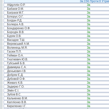
За:156 Проти:0 Утрим
Абдуллін О.Р.
За
Бабаєв О.М.
За
Баграєв М.Г.
За
Білорус О.Г.
За
Богдан Р.Д.
За
Болюра А.В.
За
Бондаренко О.Ф.
За
Бородін В.В.
За
Буряк О.В.
За
Васадзе Т.Ш.
За
Веревський А.М.
За
Волинець М.Я.
За
Гасюк П.П.
За
Гейман О.А.
За
Гнаткевич Ю.В.
За
Губський Б.В.
За
Давимука С.А.
За
Денькович І.В.
За
Добряк Є.Д.
За
Дубовой О.Ф.
За
Жеваго К.В.
За
Задирко Г.О.
За
Зімін Є.І.
За
Зубов В.С.
За
Кальченко В.М.
За
Каплієнко В.В.
За
Кириленко І.Г.
За