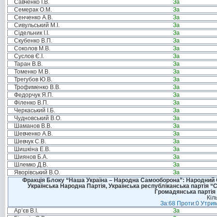
Савченко І.В.
За
Семерак О.М.
За
Сенченко А.В.
За
Сивульський М.І.
За
Сідельник І.І.
За
Скубенко В.П.
За
Соколов М.В.
За
Суслов Є.І.
За
Таран В.В.
За
Томенко М.В.
За
Трегубов Ю.В.
За
Трофименко В.В.
За
Федорчук Я.П.
За
Філенко В.П.
За
Черкаський І.Б.
За
Чудновський В.О.
За
Шаманов В.В.
За
Шевченко А.В.
За
Шевчук С.В.
За
Шишкіна Е.В.
За
Шиянов Б.А.
За
Шлемко Д.В.
За
Яворівський В.О.
За
Фракція Блоку “Наша Україна – Народна Самооборона”: Народний Со
Українська Народна Партія, Українська республіканська партія “
Громадянська партія 
Кіл
За:68 Проти:0 Утрим
Ар’єв В.І.
За