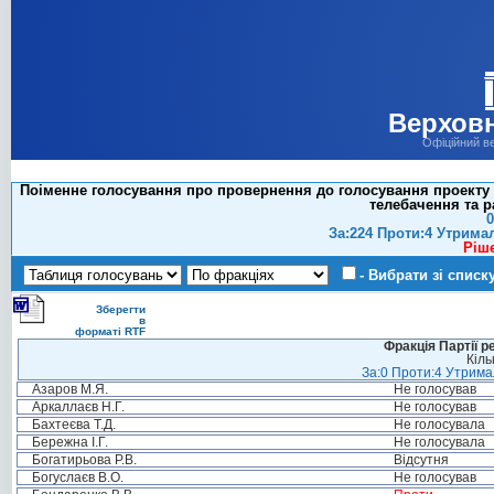
Верховн
Офіційний в
Поіменне голосування про провернення до голосування проекту П
телебачення та р
0
За:224 Проти:4 Утрима
Ріш
- Вибрати зі списк
Зберегти
в
форматі RTF
Фракція Партії р
Кіль
За:0 Проти:4 Утримал
Азаров М.Я.
Не голосував
Аркаллаєв Н.Г.
Не голосував
Бахтеєва Т.Д.
Не голосувала
Бережна І.Г.
Не голосувала
Богатирьова Р.В.
Відсутня
Богуслаєв В.О.
Не голосував