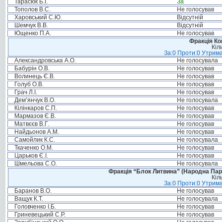
Тарасюк Б.І.
За
Тополов В.С.
Не голосував
Харовський С.Ю.
Відсутній
Шемчук В.В.
Відсутній
Ющенко П.А.
Не голосував
Фракція Ком
Кіл
За:0 Проти:0 Утрима
Александровська А.О.
Не голосувала
Бабурін О.В.
Не голосував
Волинець Є.В.
Не голосував
Голуб О.В.
Не голосував
Грач Л.І.
Не голосував
Дем’янчук В.О.
Не голосувала
Кілінкаров С.П.
Не голосував
Мармазов Є.В.
Не голосував
Матвєєв В.Г.
Не голосував
Найдьонов А.М.
Не голосував
Самойлик К.С.
Не голосувала
Ткаченко О.М.
Не голосував
Царьков Є.І.
Не голосував
Шмельова С.О.
Не голосувала
Фракція “Блок Литвина” (Народна Парті
Кіл
За:0 Проти:0 Утрима
Баранов В.О.
Не голосував
Ващук К.Т.
Не голосувала
Головченко І.Б.
Не голосував
Гриневецький С.Р.
Не голосував