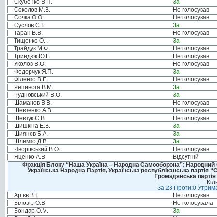
Скубенко В.П.
За
Соколов М.В.
Не голосував
Сочка О.О.
Не голосував
Суслов Є.І.
За
Таран В.В.
Не голосував
Тищенко О.І.
За
Трайдук М.Ф.
Не голосував
Триндюк Ю.Г.
Не голосував
Уколов В.О.
Не голосував
Федорчук Я.П.
За
Філенко В.П.
Не голосував
Чепинога В.М.
За
Чудновський В.О.
За
Шаманов В.В.
Не голосував
Шевченко А.В.
Не голосував
Шевчук С.В.
Не голосував
Шишкіна Е.В.
За
Шиянов Б.А.
За
Шлемко Д.В.
За
Яворівський В.О.
Не голосував
Яценко А.В.
Відсутній
Фракція Блоку “Наша Україна – Народна Самооборона”: Народний Со
Українська Народна Партія, Українська республіканська партія “
Громадянська партія 
Кіл
За:23 Проти:0 Утрима
Ар’єв В.І.
Не голосував
Білозір О.В.
Не голосувала
Бондар О.М.
За