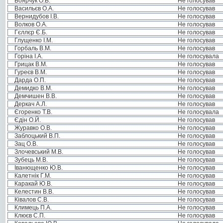
Боярчук О.В.
Не голосував
Васильєв О.А.
Не голосував
Вернидубов І.В.
Не голосував
Волков О.А.
Не голосував
Гєллєр Є.Б.
Не голосував
Глущенко І.М.
Не голосував
Горбаль В.М.
Не голосував
Горіна І.А.
Не голосувала
Грицак В.М.
Не голосував
Гуреєв В.М.
Не голосував
Дарда О.П.
Не голосував
Демидко В.М.
Не голосував
Демчишен В.В.
Не голосував
Деркач А.Л.
Не голосував
Єгоренко Т.В.
Не голосувала
Єдін О.Й.
Не голосував
Журавко О.В.
Не голосував
Заблоцький В.П.
Не голосував
Зац О.В.
Не голосував
Злочевський М.В.
Не голосував
Зубець М.В.
Не голосував
Іванющенко Ю.В.
Не голосував
Калетнік Г.М.
Не голосував
Каракай Ю.В.
Не голосував
Келестин В.В.
Не голосував
Ківалов С.В.
Не голосував
Климець П.А.
Не голосував
Клюєв С.П.
Не голосував