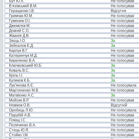
Бут Ю.А.
Не голосував
В’язівський В.М.
Не голосував
Геращенко І.В.
Відсутня
Гримчак Ю.М.
Не голосував
Гуменюк О.І.
Не голосував
Джемілєв М. .
Не голосував
Довгий С.О.
Не голосував
Жванія Д.В.
Не голосував
Заєць І.О.
За
Зейналов Е.Д.
За
Карпук В.Г.
Не голосував
Катеринчук М.Д.
Не голосував
Кириленко В.А.
Не голосував
Ключковський Ю.Б.
За
Коваль В.С.
За
Кріль І.І.
За
Куликов К.Б.
За
Лук’янова К.Є.
Не голосувала
Мартиненко М.В.
Не голосував
Матвієнко А.С.
За
Мойсик В.Р.
Не голосував
Новіков О.В.
Відсутній
Оробець Л.Ю.
Не голосувала
Парубій А.В.
Не голосував
Плющ І.С.
Не голосував
Поляченко В.А.
Не голосував
Стець Ю.Я.
Не голосував
Стойко І.М.
Не голосував