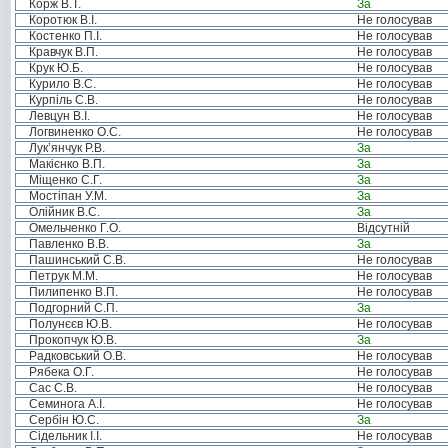
Корж В.Т.
За
Коротюк В.І.
Не голосував
Костенко П.І.
Не голосував
Кравчук В.П.
Не голосував
Крук Ю.Б.
Не голосував
Курило В.С.
Не голосував
Курпіль С.В.
Не голосував
Левцун В.І.
Не голосував
Логвиненко О.С.
Не голосував
Лук’янчук Р.В.
За
Макієнко В.П.
За
Міщенко С.Г.
За
Мостіпан У.М.
За
Олійник В.С.
За
Омельченко Г.О.
Відсутній
Павленко В.В.
За
Пашинський С.В.
Не голосував
Петрук М.М.
Не голосував
Пилипенко В.П.
Не голосував
Подгорний С.П.
За
Полунєєв Ю.В.
Не голосував
Прокопчук Ю.В.
За
Радковський О.В.
Не голосував
Рябека О.Г.
Не голосував
Сас С.В.
Не голосував
Семинога А.І.
Не голосував
Сербін Ю.С.
За
Сідельник І.І.
Не голосував