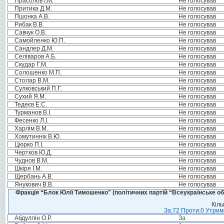
Прасолов І.М.
Не голосував
Притика Д.М.
Не голосував
Пшонка А.В.
Не голосував
Рибак В.В.
Не голосував
Савчук О.В.
Не голосував
Самойленко Ю.П.
Не голосував
Сандлер Д.М.
Не голосував
Селіваров А.Б.
Не голосував
Скудар Г.М.
Не голосував
Солошенко М.П.
Не голосував
Столар В.М.
Не голосував
Сулковський П.Г.
Не голосував
Сухий Я.М.
Не голосував
Тедеєв Е.С.
Не голосував
Турманов В.І.
Не голосував
Фесенко Л.І.
Не голосував
Харлім В.М.
Не голосував
Хомутиннік В.Ю.
Не голосував
Цюрко П.І.
Не голосував
Чертков Ю.Д.
Не голосував
Чуднов В.М.
Не голосував
Шкіря І.М.
Не голосував
Щербань А.В.
Не голосував
Янукович В.В.
Не голосував
Фракція “Блок Юлії Тимошенко" (політичних партій “Всеукраїнське об
Кіль
За:72 Проти:0 Утрима
Абдуллін О.Р.
За