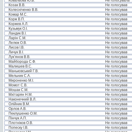
Ковальова Ю.В.
Не голосувала
Козак В.В.
Не голосував
Колесніченко В.В.
Не голосував
Комар М.С.
Не голосував
Корж В.П.
Не голосував
Коржев А.Л.
Не голосував
Кузьмук О.І.
Не голосував
Ландик В.І.
Не голосував
Ларін С.М.
Не голосував
Лелюк О.В.
Не голосував
Лисов І.В.
Не голосував
Личук В.І.
Не голосував
Лук’янов В.В.
Не голосував
Майборода С.Ф.
Не голосував
Малишев В.С.
Не голосував
Маньковський Г.В.
Не голосував
Мельник С.А.
Не голосував
Мироненко М.І.
Не голосував
Момот С.В.
Не голосував
Мошак С.М.
Не голосував
Мхітарян Н.М.
Не голосував
Наконечний В.Л.
Не голосував
Олійник В.М.
Не голосував
Орлов А.В.
Не голосував
Пеклушенко О.М.
Не голосував
Пінчук А.П.
Не голосував
Плотніков О.В.
Не голосував
Попеску І.В.
Не голосував