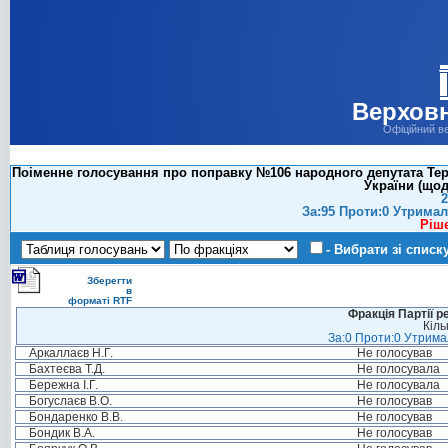
Верховн
Офіційний в
Поіменне голосування про поправку №106 народного депутата Терь
України (щод
2
За:95 Проти:0 Утримал
Ріш
- Вибрати зі списк
Зберегти
в
форматі RTF
Фракція Партії р
Кіль
За:0 Проти:0 Утримал
Аркаллаєв Н.Г.
Не голосував
Бахтеєва Т.Д.
Не голосувала
Бережна І.Г.
Не голосувала
Богуслаєв В.О.
Не голосував
Бондаренко В.В.
Не голосував
Бондик В.А.
Не голосував