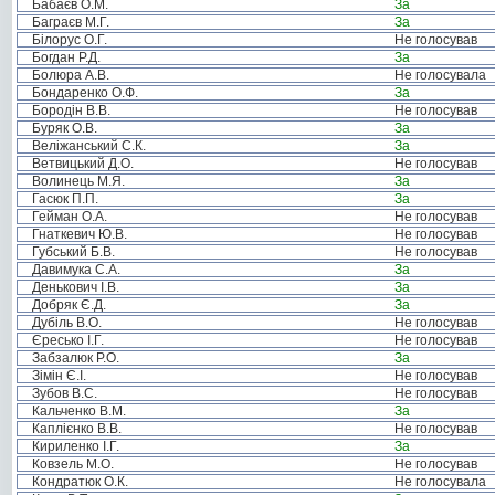
Бабаєв О.М.
За
Баграєв М.Г.
За
Білорус О.Г.
Не голосував
Богдан Р.Д.
За
Болюра А.В.
Не голосувала
Бондаренко О.Ф.
За
Бородін В.В.
Не голосував
Буряк О.В.
За
Веліжанський С.К.
За
Ветвицький Д.О.
Не голосував
Волинець М.Я.
За
Гасюк П.П.
За
Гейман О.А.
Не голосував
Гнаткевич Ю.В.
Не голосував
Губський Б.В.
Не голосував
Давимука С.А.
За
Денькович І.В.
За
Добряк Є.Д.
За
Дубіль В.О.
Не голосував
Єресько І.Г.
Не голосував
Забзалюк Р.О.
За
Зімін Є.І.
Не голосував
Зубов В.С.
Не голосував
Кальченко В.М.
За
Каплієнко В.В.
Не голосував
Кириленко І.Г.
За
Ковзель М.О.
Не голосував
Кондратюк О.К.
Не голосувала