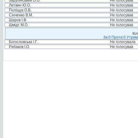
Зарубінський О.О.
Не голосував
Литвин Ю.О.
Не голосував
Поліщук О.В.
Не голосував
Сінченко В.М.
Не голосував
Шаров І.Ф.
Не голосував
Шмідт М.О.
Не голосував
Кіл
За:0 Проти:0 Утрим
Богословська І.Г.
Не голосувала
Рибаков І.О.
Не голосував