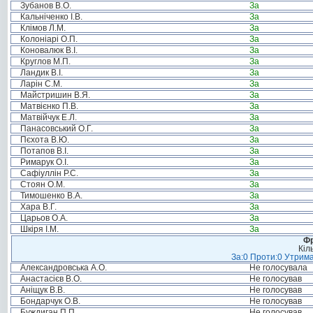
Зубанов В.О.
За
Кальніченко І.В.
За
Клімов Л.М.
За
Колоніарі О.П.
За
Коновалюк В.І.
За
Круглов М.П.
За
Ландик В.І.
За
Ларін С.М.
За
Майстришин В.Я.
За
Матвієнко П.В.
За
Матвійчук Е.Л.
За
Панасовський О.Г.
За
Пєхота В.Ю.
За
Потапов В.І.
За
Римарук О.І.
За
Сафіуллін Р.С.
За
Стоян О.М.
За
Тимошенко В.А.
За
Хара В.Г.
За
Царьов О.А.
За
Шкіря І.М.
За
Фр
Кіл
За:0 Проти:0 Утрима
Александровська А.О.
Не голосувала
Анастасієв В.О.
Не голосував
Аніщук В.В.
Не голосував
Бондарчук О.В.
Не голосував
Буждиган П.П.
Не голосував