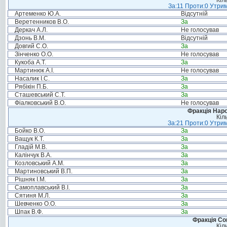
Кіл
За:11 Проти:0 Утрим
Артеменко Ю.А.
Відсутній
Веретенников В.О.
За
Деркач А.Л.
Не голосував
Дзонь В.М.
Відсутній
Довгий С.О.
За
Зінченко О.О.
Не голосував
Кукоба А.Т.
За
Мартинюк А.І.
Не голосував
Насалик І.С.
За
Рябікін П.Б.
За
Сташевський С.Т.
За
Фіалковський В.О.
Не голосував
Фракція Народ
Кіл
За:21 Проти:0 Утрим
Бойко В.О.
За
Ващук К.Т.
За
Гладій М.В.
За
Калінчук В.А.
За
Козловський А.М.
За
Мартиновський В.П.
За
Рішняк І.М.
За
Самоплавський В.І.
За
Сятиня М.Л.
За
Шевченко О.О.
За
Шпак В.Ф.
За
Фракція Соц
Кіл