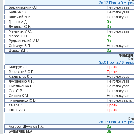
За:12 Проти:0 Утрим
Баранівський О.П.
Не голосував
Бульба С.С.
Не голосував
Вінський Й.В.
Не голосував
Грязєв А.Д.
За
Луценко Ю.В.
За
Мельник М.Є.
Не голосував
Мороз О.О.
За
Рудьковський М.М.
За
Співачук В.Л.
Не голосував
Цушко В.П.
За
Фракція
Кіл
За:0 Проти:7 Утрима
Білорус О.Г.
Проти
Головатий С.П.
Проти
Кирильчук Є.І.
Не голосував
Лук'яненко Л.Г.
Не голосував
Омельченко Г.О.
Не голосував
Сас С.В.
Не голосував
Ситник К.М.
Не голосував
Тимошенко Ю.В.
Не голосувала
Хмара С.І.
Проти
Шкіль А.В.
Проти
Кіл
За:17 Проти:0 Утрим
Астров–Шумілов Г.К.
За
Будаг'янц М.А.
За