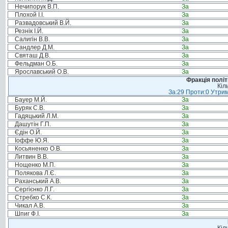
Нечипорук В.П.
За
Плохой І.І.
За
Развадовський В.Й.
За
Резнік І.Й.
За
Салигін В.В.
За
Сандлер Д.М.
За
Святаш Д.В.
За
Фельдман О.Б.
За
Ярославський О.В.
За
Фракція політ
Кіл
За:29 Проти:0 Утрим
Бауер М.Й.
За
Буряк С.В.
За
Гадяцький Л.М.
За
Дашутін Г.П.
За
Єдін О.Й.
За
Іоффе Ю.Я.
За
Косьяненко О.В.
За
Литвин В.В.
За
Нощенко М.П.
За
Полякова Л.Є.
За
Раханський А.В.
За
Сергієнко Л.Г.
За
Стребко С.К.
За
Чикал А.В.
За
Шпиг Ф.І.
За