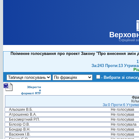
Верховн
Офіційний в
Поіменне голосування про проект Закону "Про внесення змін д
1
За:243 Проти:13 Утрима
Рі
- Вибрати зі списк
Зберегти
в
форматі RTF
Фра
Кіль
За:0 Проти:6 Утрима
Альошин В.Б.
Не голосував
Атрошенко В.А.
Не голосував
Безсмертний Р.П.
Не голосував
Білозір О.В.
Не голосувала
Бондар В.Н.
Не голосував
Васюник І.В.
Не голосував