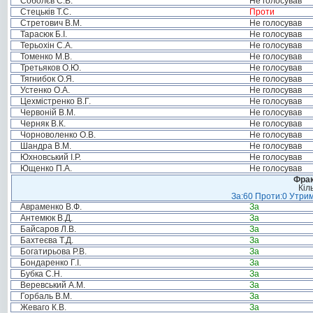
Соболєв С.В.
Не голосував
Стецьків Т.С.
Проти
Стретович В.М.
Не голосував
Тарасюк Б.І.
Не голосував
Терьохін С.А.
Не голосував
Томенко М.В.
Не голосував
Третьяков О.Ю.
Не голосував
Тягнибок О.Я.
Не голосував
Устенко О.А.
Не голосував
Цехмістренко В.Г.
Не голосував
Червоній В.М.
Не голосував
Черняк В.К.
Не голосував
Чорноволенко О.В.
Не голосував
Шандра В.М.
Не голосував
Юхновський І.Р.
Не голосував
Ющенко П.А.
Не голосував
Фрак
Кіл
За:60 Проти:0 Утрим
Авраменко В.Ф.
За
Антемюк В.Д.
За
Байсаров Л.В.
За
Бахтеєва Т.Д.
За
Богатирьова Р.В.
За
Бондаренко Г.І.
За
Бубка С.Н.
За
Веревський А.М.
За
Горбаль В.М.
За
Жеваго К.В.
За