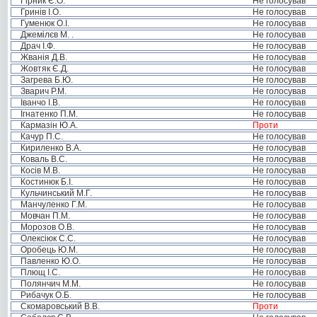
Гірник Є.О.
Не голосував
Гринів І.О.
Не голосував
Гуменюк О.І.
Не голосував
Джемілєв М. .
Не голосував
Драч І.Ф.
Не голосував
Жванія Д.В.
Не голосував
Жовтяк Є.Д.
Не голосував
Загрева Б.Ю.
Не голосував
Зварич Р.М.
Не голосував
Іванчо І.В.
Не голосував
Ігнатенко П.М.
Не голосував
Кармазін Ю.А.
Проти
Качур П.С.
Не голосував
Кириленко В.А.
Не голосував
Коваль В.С.
Не голосував
Косів М.В.
Не голосував
Костинюк Б.І.
Не голосував
Кульчинський М.Г.
Не голосував
Манчуленко Г.М.
Не голосував
Мовчан П.М.
Не голосував
Морозов О.В.
Не голосував
Олексіюк С.С.
Не голосував
Оробець Ю.М.
Не голосував
Павленко Ю.О.
Не голосував
Плющ І.С.
Не голосував
Полянчич М.М.
Не голосував
Рибачук О.Б.
Не голосував
Скомаровський В.В.
Проти