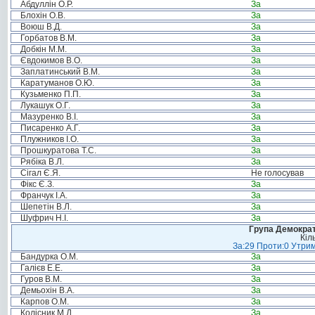
Абдуллін О.Р.
За
Блохін О.В.
За
Воюш В.Д.
За
Горбатов В.М.
За
Добкін М.М.
За
Євдокимов В.О.
За
Заплатинський В.М.
За
Каратуманов О.Ю.
За
Кузьменко П.П.
За
Лукашук О.Г.
За
Мазуренко В.І.
За
Писаренко А.Г.
За
Плужников І.О.
За
Прошкуратова Т.С.
За
Рябіка В.Л.
За
Сігал Є.Я.
Не голосував
Фікс Є.З.
За
Франчук І.А.
За
Шепетін В.Л.
За
Шуфрич Н.І.
За
Група Демократ
Кіл
За:29 Проти:0 Утрим
Бандурка О.М.
За
Галієв Е.Е.
За
Гуров В.М.
За
Демьохін В.А.
За
Карпов О.М.
За
Колісник М.Д.
За