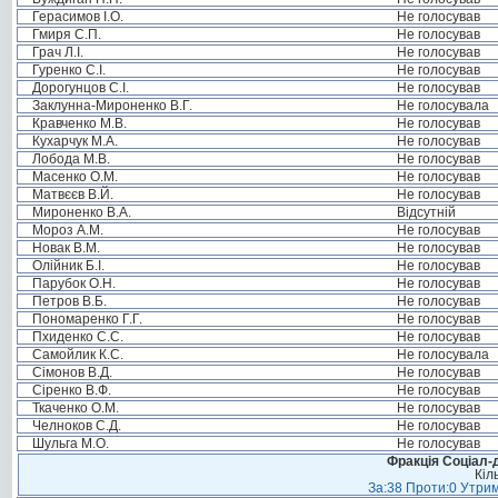
Герасимов І.О.
Не голосував
Гмиря С.П.
Не голосував
Грач Л.І.
Не голосував
Гуренко С.І.
Не голосував
Дорогунцов С.І.
Не голосував
Заклунна-Мироненко В.Г.
Не голосувала
Кравченко М.В.
Не голосував
Кухарчук М.А.
Не голосував
Лобода М.В.
Не голосував
Масенко О.М.
Не голосував
Матвєєв В.Й.
Не голосував
Мироненко В.А.
Відсутній
Мороз А.М.
Не голосував
Новак В.М.
Не голосував
Олійник Б.І.
Не голосував
Парубок О.Н.
Не голосував
Петров В.Б.
Не голосував
Пономаренко Г.Г.
Не голосував
Пхиденко С.С.
Не голосував
Самойлик К.С.
Не голосувала
Сімонов В.Д.
Не голосував
Сіренко В.Ф.
Не голосував
Ткаченко О.М.
Не голосував
Челноков С.Д.
Не голосував
Шульга М.О.
Не голосував
Фракція Соціал-д
Кіл
За:38 Проти:0 Утрим