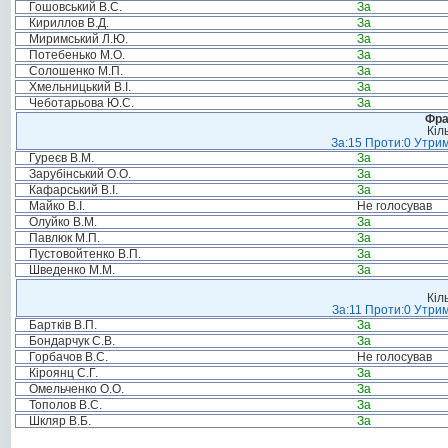
Гошовський В.С.
За
Кириллов В.Д.
За
Миримський Л.Ю.
За
Потебенько М.О.
За
Солошенко М.П.
За
Хмельницький В.І.
За
Чеботарьова Ю.С.
За
Фра
Кіл
За:15 Проти:0 Утрим
Гуреєв В.М.
За
Зарубінський О.О.
За
Кафарський В.І.
За
Майко В.І.
Не голосував
Олуйко В.М.
За
Павлюк М.П.
За
Пустовойтенко В.П.
За
Шведенко М.М.
За
Кіл
За:11 Проти:0 Утрим
Бартків В.П.
За
Бондарчук С.В.
За
Горбачов В.С.
Не голосував
Кіроянц С.Г.
За
Омельченко О.О.
За
Тополов В.С.
За
Шкляр В.Б.
За