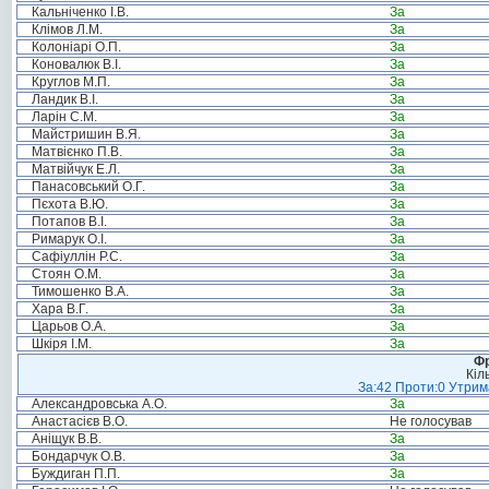
Кальніченко І.В.
За
Клімов Л.М.
За
Колоніарі О.П.
За
Коновалюк В.І.
За
Круглов М.П.
За
Ландик В.І.
За
Ларін С.М.
За
Майстришин В.Я.
За
Матвієнко П.В.
За
Матвійчук Е.Л.
За
Панасовський О.Г.
За
Пєхота В.Ю.
За
Потапов В.І.
За
Римарук О.І.
За
Сафіуллін Р.С.
За
Стоян О.М.
За
Тимошенко В.А.
За
Хара В.Г.
За
Царьов О.А.
За
Шкіря І.М.
За
Фр
Кіл
За:42 Проти:0 Утрима
Александровська А.О.
За
Анастасієв В.О.
Не голосував
Аніщук В.В.
За
Бондарчук О.В.
За
Буждиган П.П.
За