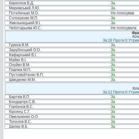
Кириллов В.Д.
За
Миримський Л.Ю.
За
Потебенько М.О.
Не голосував
Солошенко М.П.
За
Хмельницький В.І.
За
Чеботарьова Ю.С.
Не голосувала
Фра
Кіл
За:16 Проти:0 Утрим
Гуреєв В.М.
За
Зарубінський О.О.
За
Кафарський В.І.
За
Майко В.І.
За
Олуйко В.М.
За
Павлюк М.П.
За
Пустовойтенко В.П.
За
Шведенко М.М.
За
Кіл
За:12 Проти:0 Утрим
Бартків В.П.
За
Бондарчук С.В.
За
Горбачов В.С.
За
Кіроянц С.Г.
За
Омельченко О.О.
За
Тополов В.С.
За
Шкляр В.Б.
За