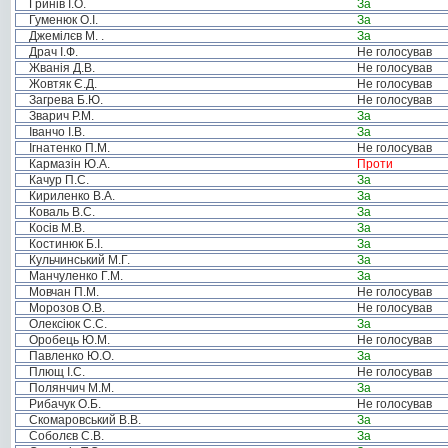
Гринів І.О.
За
Гуменюк О.І.
За
Джемілєв М. .
За
Драч І.Ф.
Не голосував
Жванія Д.В.
Не голосував
Жовтяк Є.Д.
Не голосував
Загрева Б.Ю.
Не голосував
Зварич Р.М.
За
Іванчо І.В.
За
Ігнатенко П.М.
Не голосував
Кармазін Ю.А.
Проти
Качур П.С.
За
Кириленко В.А.
За
Коваль В.С.
За
Косів М.В.
За
Костинюк Б.І.
За
Кульчинський М.Г.
За
Манчуленко Г.М.
За
Мовчан П.М.
Не голосував
Морозов О.В.
Не голосував
Олексіюк С.С.
За
Оробець Ю.М.
Не голосував
Павленко Ю.О.
За
Плющ І.С.
Не голосував
Полянчич М.М.
За
Рибачук О.Б.
Не голосував
Скомаровський В.В.
За
Соболєв С.В.
За