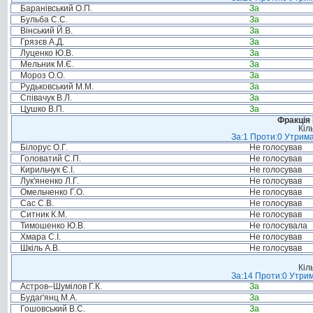
Баранівський О.П.
За
Бульба С.С.
За
Вінський Й.В.
За
Грязєв А.Д.
За
Луценко Ю.В.
За
Мельник М.Є.
За
Мороз О.О.
За
Рудьковський М.М.
За
Співачук В.Л.
За
Цушко В.П.
За
Фракція
Кіл
За:1 Проти:0 Утрима
Білорус О.Г.
Не голосував
Головатий С.П.
Не голосував
Кирильчук Є.І.
Не голосував
Лук'яненко Л.Г.
Не голосував
Омельченко Г.О.
Не голосував
Сас С.В.
Не голосував
Ситник К.М.
Не голосував
Тимошенко Ю.В.
Не голосувала
Хмара С.І.
Не голосував
Шкіль А.В.
Не голосував
Кіл
За:14 Проти:0 Утрим
Астров–Шумілов Г.К.
За
Будаг'янц М.А.
За
Гошовський В.С.
За