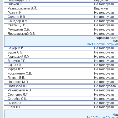
Нечипорук В.П.
Відсутній
Плохой І.І.
Не голосував
Развадовський В.Й.
Відсутній
Резнік І.Й.
Не голосував
Салигін В.В.
Не голосував
Сандлер Д.М.
Не голосував
Святаш Д.В.
Не голосував
Фельдман О.Б.
Не голосував
Ярославський О.В.
Не голосував
Фракція політ
Кіл
За:1 Проти:0 Утрима
Бауер М.Й.
Не голосував
Буряк С.В.
Не голосував
Гадяцький Л.М.
Не голосував
Дашутін Г.П.
Не голосував
Єдін О.Й.
Не голосував
Іоффе Ю.Я.
Не голосував
Косьяненко О.В.
Не голосував
Литвин В.В.
Не голосував
Нощенко М.П.
Не голосував
Полякова Л.Є.
Не голосувала
Раханський А.В.
Не голосував
Сергієнко Л.Г.
Не голосував
Стребко С.К.
Не голосував
Чикал А.В.
Не голосував
Шпиг Ф.І.
Не голосував
Кіл
За:10 Проти:0 Утрима