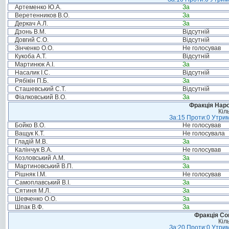
Артеменко Ю.А.
За
Веретенников В.О.
За
Деркач А.Л.
За
Дзонь В.М.
Відсутній
Довгий С.О.
Відсутній
Зінченко О.О.
Не голосував
Кукоба А.Т.
Відсутній
Мартинюк А.І.
За
Насалик І.С.
Відсутній
Рябікін П.Б.
За
Сташевський С.Т.
Відсутній
Фіалковський В.О.
За
Фракція Народ
Кіл
За:15 Проти:0 Утрим
Бойко В.О.
Не голосував
Ващук К.Т.
Не голосувала
Гладій М.В.
За
Калінчук В.А.
Не голосував
Козловський А.М.
За
Мартиновський В.П.
За
Рішняк І.М.
Не голосував
Самоплавський В.І.
За
Сятиня М.Л.
За
Шевченко О.О.
За
Шпак В.Ф.
За
Фракція Соц
Кіл
За:20 Проти:0 Утрим