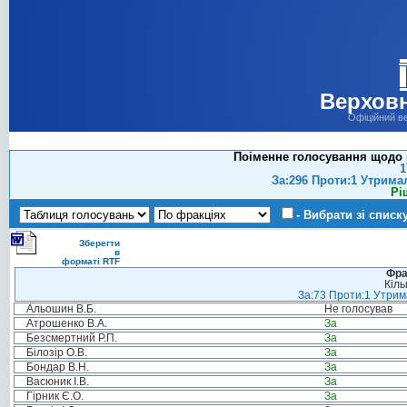
Верховн
Офіційний в
Поіменне голосування щодо 
1
За:296 Проти:1 Утрима
Рі
- Вибрати зі списк
Зберегти
в
форматі RTF
Фра
Кіль
За:73 Проти:1 Утрима
Альошин В.Б.
Не голосував
Атрошенко В.А.
За
Безсмертний Р.П.
За
Білозір О.В.
За
Бондар В.Н.
За
Васюник І.В.
За
Гірник Є.О.
За