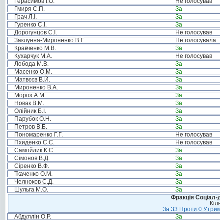
Герасимов І.О.
Не голосував
Гмиря С.П.
За
Грач Л.І.
За
Гуренко С.І.
За
Дорогунцов С.І.
Не голосував
Заклунна-Мироненко В.Г.
Не голосувала
Кравченко М.В.
За
Кухарчук М.А.
Не голосував
Лобода М.В.
За
Масенко О.М.
За
Матвєєв В.Й.
За
Мироненко В.А.
За
Мороз А.М.
За
Новак В.М.
За
Олійник Б.І.
За
Парубок О.Н.
За
Петров В.Б.
За
Пономаренко Г.Г.
Не голосував
Пхиденко С.С.
Не голосував
Самойлик К.С.
За
Сімонов В.Д.
За
Сіренко В.Ф.
За
Ткаченко О.М.
За
Челноков С.Д.
За
Шульга М.О.
За
Фракція Соціал-д
Кіл
За:33 Проти:0 Утрим
Абдуллін О.Р.
За