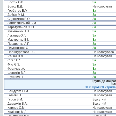
Блохін О.В.
За
Воюш В.Д.
Не голосував
Горбатов В.М.
За
Добкін М.М.
За
Євдокимов В.О.
За
Заплатинський В.М.
За
Каратуманов О.Ю.
За
Кузьменко П.П.
За
Лукашук О.Г.
За
Мазуренко В.І.
За
Писаренко А.Г.
За
Плужников І.О.
За
Прошкуратова Т.С.
Не голосувала
Рябіка В.Л.
Не голосував
Сігал Є.Я.
За
Фікс Є.З.
За
Франчук І.А.
За
Шепетін В.Л.
За
Шуфрич Н.І.
За
Група Демократ
Кіл
За:0 Проти:0 Утримал
Бандурка О.М.
Не голосував
Галієв Е.Е.
Не голосував
Гуров В.М.
Відсутній
Демьохін В.А.
Відсутній
Карпов О.М.
Не голосував
Колісник М.Д.
Не голосував