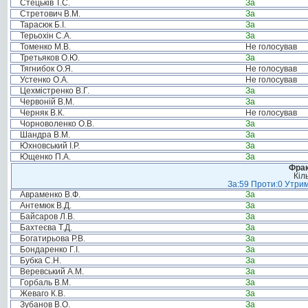
Стецьків Т.С.
За
Стретович В.М.
За
Тарасюк Б.І.
За
Терьохін С.А.
За
Томенко М.В.
Не голосував
Третьяков О.Ю.
За
Тягнибок О.Я.
Не голосував
Устенко О.А.
Не голосував
Цехмістренко В.Г.
За
Червоній В.М.
За
Черняк В.К.
Не голосував
Чорноволенко О.В.
За
Шандра В.М.
За
Юхновський І.Р.
За
Ющенко П.А.
За
Фрак
Кіл
За:59 Проти:0 Утрим
Авраменко В.Ф.
За
Антемюк В.Д.
За
Байсаров Л.В.
За
Бахтеєва Т.Д.
За
Богатирьова Р.В.
За
Бондаренко Г.І.
За
Бубка С.Н.
За
Веревський А.М.
За
Горбаль В.М.
За
Жеваго К.В.
За
Зубанов В.О.
За