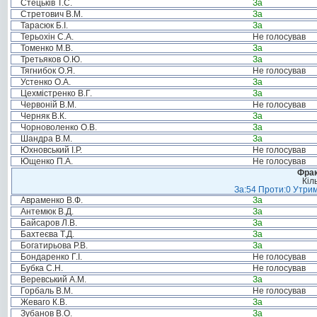
Стецьків Т.С.
За
Стретович В.М.
За
Тарасюк Б.І.
За
Терьохін С.А.
Не голосував
Томенко М.В.
За
Третьяков О.Ю.
За
Тягнибок О.Я.
Не голосував
Устенко О.А.
За
Цехмістренко В.Г.
За
Червоній В.М.
Не голосував
Черняк В.К.
За
Чорноволенко О.В.
За
Шандра В.М.
За
Юхновський І.Р.
Не голосував
Ющенко П.А.
Не голосував
Фрак
Кіл
За:54 Проти:0 Утрим
Авраменко В.Ф.
За
Антемюк В.Д.
За
Байсаров Л.В.
За
Бахтеєва Т.Д.
За
Богатирьова Р.В.
За
Бондаренко Г.І.
Не голосував
Бубка С.Н.
Не голосував
Веревський А.М.
За
Горбаль В.М.
Не голосував
Жеваго К.В.
За
Зубанов В.О.
За