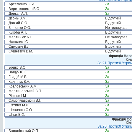
Артеменко Ю.А.
За
Веретенников В.О.
За
Деркач А.Л.
За
Дзонь В.М.
Відсутній
Довгий С.О.
Відсутній
Зінченко О.О.
Не голосував
Кукоба А.Т.
Відсутній
Мартинюк А.І.
Не голосував
Насалик І.С.
Відсутній
Сівкович В.Л.
Відсутній
Сушкевич В.М.
Відсутній
Фракція Народ
Кіл
За:21 Проти:0 Утрим
Бойко В.О.
За
Ващук К.Т.
За
Гладій М.В.
За
Калінчук В.А.
За
Козловський А.М.
За
Мартиновський В.П.
За
Рішняк І.М.
За
Самоплавський В.І.
За
Сятиня М.Л.
За
Шевченко О.О.
За
Шпак В.Ф.
За
Фракція Соц
Кіл
За:20 Проти:0 Утрим
Баранівський О.П.
За