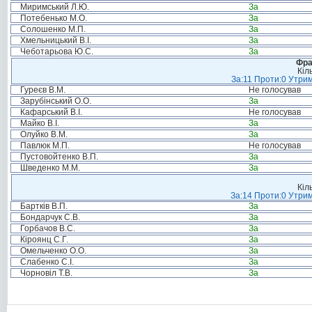
Миримський Л.Ю.
За
Потебенько М.О.
За
Солошенко М.П.
За
Хмельницький В.І.
За
Чеботарьова Ю.С.
За
Фра
Кіл
За:11 Проти:0 Утрим
Гуреєв В.М.
Не голосував
Зарубінський О.О.
За
Кафарський В.І.
Не голосував
Майко В.І.
За
Олуйко В.М.
За
Павлюк М.П.
Не голосував
Пустовойтенко В.П.
За
Шведенко М.М.
За
Кіл
За:14 Проти:0 Утрим
Бартків В.П.
За
Бондарчук С.В.
За
Горбачов В.С.
За
Кіроянц С.Г.
За
Омельченко О.О.
За
Слабенко С.І.
За
Чорновіл Т.В.
За