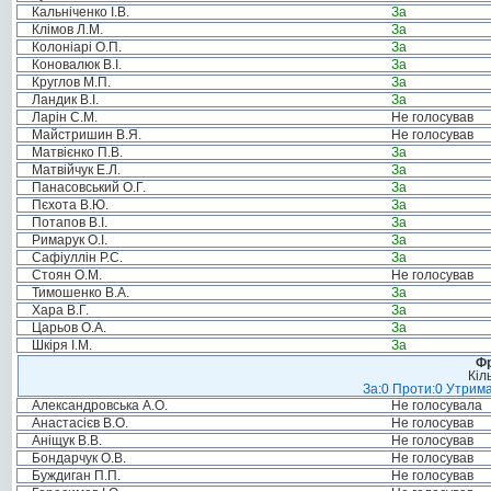
Кальніченко І.В.
За
Клімов Л.М.
За
Колоніарі О.П.
За
Коновалюк В.І.
За
Круглов М.П.
За
Ландик В.І.
За
Ларін С.М.
Не голосував
Майстришин В.Я.
Не голосував
Матвієнко П.В.
За
Матвійчук Е.Л.
За
Панасовський О.Г.
За
Пєхота В.Ю.
За
Потапов В.І.
За
Римарук О.І.
За
Сафіуллін Р.С.
За
Стоян О.М.
Не голосував
Тимошенко В.А.
За
Хара В.Г.
За
Царьов О.А.
За
Шкіря І.М.
За
Фр
Кіл
За:0 Проти:0 Утрима
Александровська А.О.
Не голосувала
Анастасієв В.О.
Не голосував
Аніщук В.В.
Не голосував
Бондарчук О.В.
Не голосував
Буждиган П.П.
Не голосував