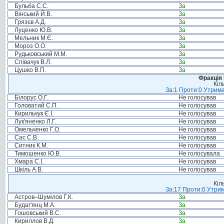
Бульба С.С.
За
Вінський Й.В.
За
Грязєв А.Д.
За
Луценко Ю.В.
За
Мельник М.Є.
За
Мороз О.О.
За
Рудьковський М.М.
За
Співачук В.Л.
За
Цушко В.П.
За
Фракція
Кіл
За:1 Проти:0 Утрима
Білорус О.Г.
Не голосував
Головатий С.П.
Не голосував
Кирильчук Є.І.
Не голосував
Лук'яненко Л.Г.
Не голосував
Омельченко Г.О.
Не голосував
Сас С.В.
Не голосував
Ситник К.М.
Не голосував
Тимошенко Ю.В.
Не голосувала
Хмара С.І.
Не голосував
Шкіль А.В.
Не голосував
Кіл
За:17 Проти:0 Утрим
Астров–Шумілов Г.К.
За
Будаг'янц М.А.
За
Гошовський В.С.
За
Кириллов В.Д.
За