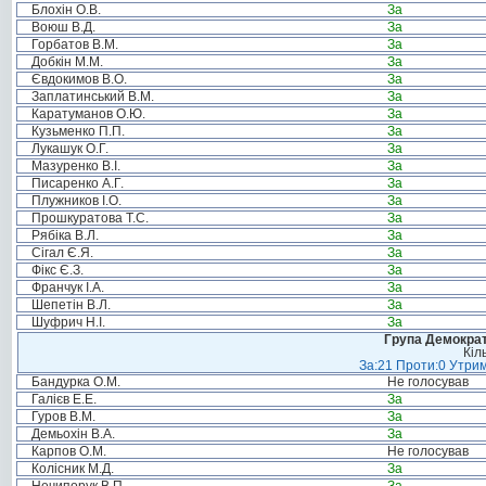
Блохін О.В.
За
Воюш В.Д.
За
Горбатов В.М.
За
Добкін М.М.
За
Євдокимов В.О.
За
Заплатинський В.М.
За
Каратуманов О.Ю.
За
Кузьменко П.П.
За
Лукашук О.Г.
За
Мазуренко В.І.
За
Писаренко А.Г.
За
Плужников І.О.
За
Прошкуратова Т.С.
За
Рябіка В.Л.
За
Сігал Є.Я.
За
Фікс Є.З.
За
Франчук І.А.
За
Шепетін В.Л.
За
Шуфрич Н.І.
За
Група Демократ
Кіл
За:21 Проти:0 Утрим
Бандурка О.М.
Не голосував
Галієв Е.Е.
За
Гуров В.М.
За
Демьохін В.А.
За
Карпов О.М.
Не голосував
Колісник М.Д.
За