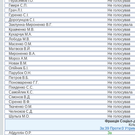
Герасимов І.О.
Не голосував
Гмиря С.П.
Не голосував
Грач Л.І.
Не голосував
Гуренко С.І.
Не голосував
Дорогунцов С.І.
Не голосував
Заклунна-Мироненко В.Г.
Не голосувала
Кравченко М.В.
Не голосував
Кухарчук М.А.
Не голосував
Лобода М.В.
Не голосував
Масенко О.М.
Не голосував
Матвєєв В.Й.
Не голосував
Мироненко В.А.
Не голосував
Мороз А.М.
Не голосував
Новак В.М.
Не голосував
Олійник Б.І.
Не голосував
Парубок О.Н.
Не голосував
Петров В.Б.
Не голосував
Пономаренко Г.Г.
Не голосував
Пхиденко С.С.
Не голосував
Самойлик К.С.
Не голосувала
Сімонов В.Д.
Не голосував
Сіренко В.Ф.
Не голосував
Ткаченко О.М.
Не голосував
Челноков С.Д.
Не голосував
Шульга М.О.
Не голосував
Фракція Соціал-д
Кіл
За:39 Проти:0 Утрим
Абдуллін О.Р.
За