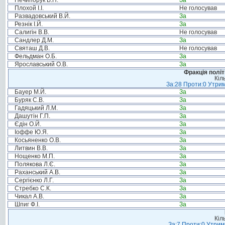
Нечипорук В.П.
За
Плохой І.І.
Не голосував
Развадовський В.Й.
За
Резнік І.Й.
За
Салигін В.В.
Не голосував
Сандлер Д.М.
За
Святаш Д.В.
Не голосував
Фельдман О.Б.
За
Ярославський О.В.
За
Фракція політ
Кіл
За:28 Проти:0 Утрим
Бауер М.Й.
За
Буряк С.В.
За
Гадяцький Л.М.
За
Дашутін Г.П.
За
Єдін О.Й.
За
Іоффе Ю.Я.
За
Косьяненко О.В.
За
Литвин В.В.
За
Нощенко М.П.
За
Полякова Л.Є.
За
Раханський А.В.
За
Сергієнко Л.Г.
За
Стребко С.К.
За
Чикал А.В.
За
Шпиг Ф.І.
За
Кіл
За:7 Проти:0 Утрим