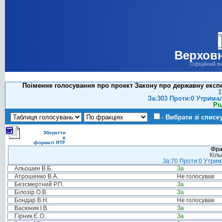
Верховн
Офіційний в
Поіменне голосування про проект Закону про державну експер
1
За:303 Проти:0 Утрима
Рі
- Вибрати зі списк
Зберегти
в
форматі RTF
Фра
Кіль
За:70 Проти:0 Утрима
Альошин В.Б.
За
Атрошенко В.А.
Не голосував
Безсмертний Р.П.
За
Білозір О.В.
За
Бондар В.Н.
Не голосував
Васюник І.В.
За
Гірник Є.О.
За