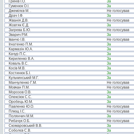
Гринів І.О.
За
Гуменюк О.І.
За
Джемілєв М. .
Не голосував
Драч І.Ф.
За
Жванія Д.В.
Не голосував
Жовтяк Є.Д.
За
Загрева Б.Ю.
Не голосував
Зварич Р.М.
За
Іванчо І.В.
Не голосував
Ігнатенко П.М.
За
Кармазін Ю.А.
За
Качур П.С.
За
Кириленко В.А.
За
Коваль В.С.
За
Косів М.В.
За
Костинюк Б.І.
За
Кульчинський М.Г.
За
Манчуленко Г.М.
Не голосував
Мовчан П.М.
Не голосував
Морозов О.В.
За
Олексіюк С.С.
За
Оробець Ю.М.
За
Павленко Ю.О.
Не голосував
Плющ І.С.
Не голосував
Полянчич М.М.
За
Рибачук О.Б.
Не голосував
Скомаровський В.В.
За
Соболєв С.В.
За