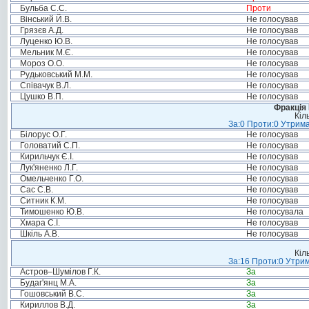
Бульба С.С.
Проти
Вінський Й.В.
Не голосував
Грязєв А.Д.
Не голосував
Луценко Ю.В.
Не голосував
Мельник М.Є.
Не голосував
Мороз О.О.
Не голосував
Рудьковський М.М.
Не голосував
Співачук В.Л.
Не голосував
Цушко В.П.
Не голосував
Фракція
Кіл
За:0 Проти:0 Утрима
Білорус О.Г.
Не голосував
Головатий С.П.
Не голосував
Кирильчук Є.І.
Не голосував
Лук'яненко Л.Г.
Не голосував
Омельченко Г.О.
Не голосував
Сас С.В.
Не голосував
Ситник К.М.
Не голосував
Тимошенко Ю.В.
Не голосувала
Хмара С.І.
Не голосував
Шкіль А.В.
Не голосував
Кіл
За:16 Проти:0 Утрим
Астров–Шумілов Г.К.
За
Будаг'янц М.А.
За
Гошовський В.С.
За
Кириллов В.Д.
За