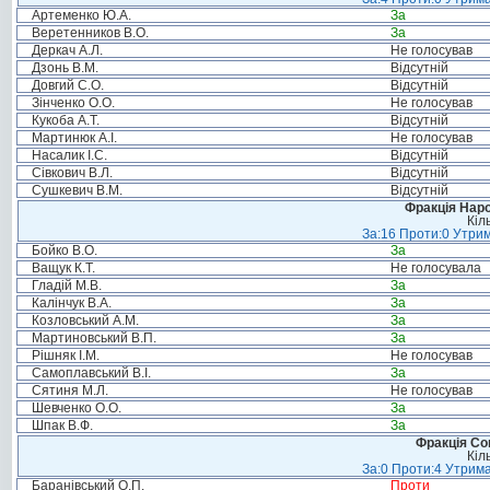
Артеменко Ю.А.
За
Веретенников В.О.
За
Деркач А.Л.
Не голосував
Дзонь В.М.
Відсутній
Довгий С.О.
Відсутній
Зінченко О.О.
Не голосував
Кукоба А.Т.
Відсутній
Мартинюк А.І.
Не голосував
Насалик І.С.
Відсутній
Сівкович В.Л.
Відсутній
Сушкевич В.М.
Відсутній
Фракція Народ
Кіл
За:16 Проти:0 Утрим
Бойко В.О.
За
Ващук К.Т.
Не голосувала
Гладій М.В.
За
Калінчук В.А.
За
Козловський А.М.
За
Мартиновський В.П.
За
Рішняк І.М.
Не голосував
Самоплавський В.І.
За
Сятиня М.Л.
Не голосував
Шевченко О.О.
За
Шпак В.Ф.
За
Фракція Соц
Кіл
За:0 Проти:4 Утрима
Баранівський О.П.
Проти