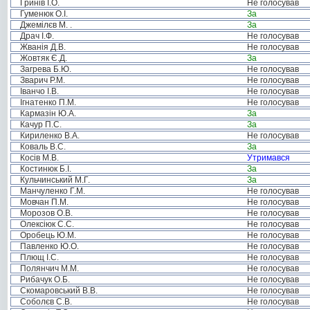
Гринів І.О.
Не голосував
Гуменюк О.І.
За
Джемілєв М. .
За
Драч І.Ф.
Не голосував
Жванія Д.В.
Не голосував
Жовтяк Є.Д.
За
Загрева Б.Ю.
Не голосував
Зварич Р.М.
Не голосував
Іванчо І.В.
Не голосував
Ігнатенко П.М.
Не голосував
Кармазін Ю.А.
За
Качур П.С.
За
Кириленко В.А.
Не голосував
Коваль В.С.
За
Косів М.В.
Утримався
Костинюк Б.І.
За
Кульчинський М.Г.
За
Манчуленко Г.М.
Не голосував
Мовчан П.М.
Не голосував
Морозов О.В.
Не голосував
Олексіюк С.С.
Не голосував
Оробець Ю.М.
Не голосував
Павленко Ю.О.
Не голосував
Плющ І.С.
Не голосував
Полянчич М.М.
Не голосував
Рибачук О.Б.
Не голосував
Скомаровський В.В.
Не голосував
Соболєв С.В.
Не голосував