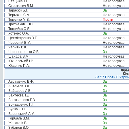
Стецьків Т.С.
Не голосував
Стретович В.М.
Не голосував
Тарасюк Б.І.
За
Терьохін С.А.
Не голосував
Томенко М.В.
Проти
Третьяков О.Ю.
Не голосував
Тягнибок О.Я.
Не голосував
Устенко О.А.
За
Цехмістренко В.Г.
Не голосував
Червоній В.М.
Не голосував
Черняк В.К.
Не голосував
Чорноволенко О.В.
За
Шандра В.М.
Не голосував
Юхновський І.Р.
Не голосував
Ющенко П.А.
Не голосував
Фрак
Кіл
За:57 Проти:0 Утрим
Авраменко В.Ф.
За
Антемюк В.Д.
За
Байсаров Л.В.
За
Бахтеєва Т.Д.
За
Богатирьова Р.В.
За
Бондаренко Г.І.
За
Бубка С.Н.
За
Веревський А.М.
За
Горбаль В.М.
За
Жеваго К.В.
За
Зубанов В.О.
За