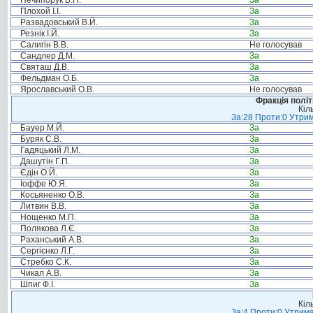
Нечипорук В.П.
За
Плохой І.І.
За
Развадовський В.Й.
За
Резнік І.Й.
За
Салигін В.В.
Не голосував
Сандлер Д.М.
За
Святаш Д.В.
За
Фельдман О.Б.
За
Ярославський О.В.
Не голосував
Фракція політ
Кіл
За:28 Проти:0 Утрим
Бауер М.Й.
За
Буряк С.В.
За
Гадяцький Л.М.
За
Дашутін Г.П.
За
Єдін О.Й.
За
Іоффе Ю.Я.
За
Косьяненко О.В.
За
Литвин В.В.
За
Нощенко М.П.
За
Полякова Л.Є.
За
Раханський А.В.
За
Сергієнко Л.Г.
За
Стребко С.К.
За
Чикал А.В.
За
Шпиг Ф.І.
За
Кіл
За:4 Проти:0 Утрима