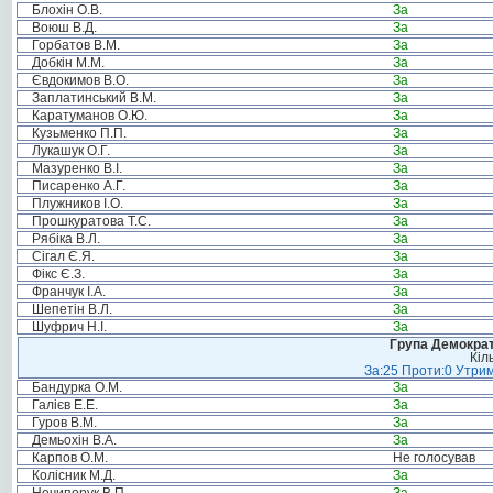
Блохін О.В.
За
Воюш В.Д.
За
Горбатов В.М.
За
Добкін М.М.
За
Євдокимов В.О.
За
Заплатинський В.М.
За
Каратуманов О.Ю.
За
Кузьменко П.П.
За
Лукашук О.Г.
За
Мазуренко В.І.
За
Писаренко А.Г.
За
Плужников І.О.
За
Прошкуратова Т.С.
За
Рябіка В.Л.
За
Сігал Є.Я.
За
Фікс Є.З.
За
Франчук І.А.
За
Шепетін В.Л.
За
Шуфрич Н.І.
За
Група Демократ
Кіл
За:25 Проти:0 Утрим
Бандурка О.М.
За
Галієв Е.Е.
За
Гуров В.М.
За
Демьохін В.А.
За
Карпов О.М.
Не голосував
Колісник М.Д.
За