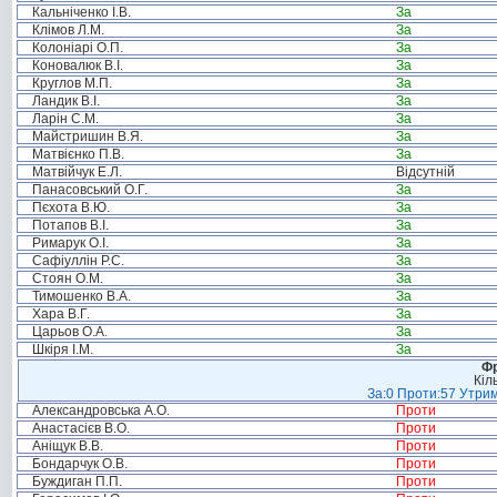
Кальніченко І.В.
За
Клімов Л.М.
За
Колоніарі О.П.
За
Коновалюк В.І.
За
Круглов М.П.
За
Ландик В.І.
За
Ларін С.М.
За
Майстришин В.Я.
За
Матвієнко П.В.
За
Матвійчук Е.Л.
Відсутній
Панасовський О.Г.
За
Пєхота В.Ю.
За
Потапов В.І.
За
Римарук О.І.
За
Сафіуллін Р.С.
За
Стоян О.М.
За
Тимошенко В.А.
За
Хара В.Г.
За
Царьов О.А.
За
Шкіря І.М.
За
Фр
Кіл
За:0 Проти:57 Утрим
Александровська А.О.
Проти
Анастасієв В.О.
Проти
Аніщук В.В.
Проти
Бондарчук О.В.
Проти
Буждиган П.П.
Проти