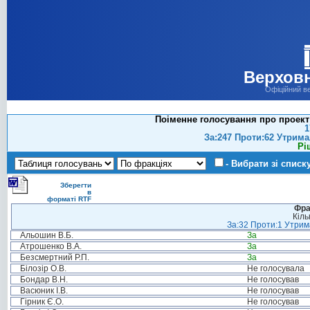
Верховн
Офіційний в
Поіменне голосування про проект 
1
За:247 Проти:62 Утрима
Рі
- Вибрати зі списк
Зберегти
в
форматі RTF
Фра
Кіль
За:32 Проти:1 Утрима
Альошин В.Б.
За
Атрошенко В.А.
За
Безсмертний Р.П.
За
Білозір О.В.
Не голосувала
Бондар В.Н.
Не голосував
Васюник І.В.
Не голосував
Гірник Є.О.
Не голосував