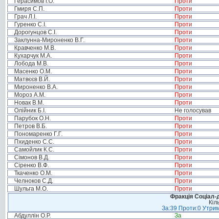
Герасимов І.О.
Проти
Гмиря С.П.
Проти
Грач Л.І.
Проти
Гуренко С.І.
Проти
Дорогунцов С.І.
Проти
Заклунна-Мироненко В.Г.
Проти
Кравченко М.В.
Проти
Кухарчук М.А.
Проти
Лобода М.В.
Проти
Масенко О.М.
Проти
Матвєєв В.Й.
Проти
Мироненко В.А.
Проти
Мороз А.М.
Проти
Новак В.М.
Проти
Олійник Б.І.
Не голосував
Парубок О.Н.
Проти
Петров В.Б.
Проти
Пономаренко Г.Г.
Проти
Пхиденко С.С.
Проти
Самойлик К.С.
Проти
Сімонов В.Д.
Проти
Сіренко В.Ф.
Проти
Ткаченко О.М.
Проти
Челноков С.Д.
Проти
Шульга М.О.
Проти
Фракція Соціал-д
Кіл
За:39 Проти:0 Утрим
Абдуллін О.Р.
За