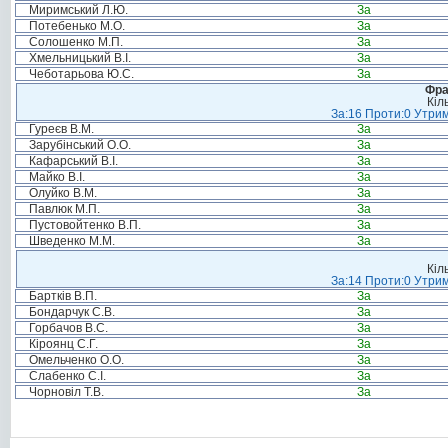
Миримський Л.Ю.
За
Потебенько М.О.
За
Солошенко М.П.
За
Хмельницький В.І.
За
Чеботарьова Ю.С.
За
Фра
Кіл
За:16 Проти:0 Утрим
Гуреєв В.М.
За
Зарубінський О.О.
За
Кафарський В.І.
За
Майко В.І.
За
Олуйко В.М.
За
Павлюк М.П.
За
Пустовойтенко В.П.
За
Шведенко М.М.
За
Кіл
За:14 Проти:0 Утрим
Бартків В.П.
За
Бондарчук С.В.
За
Горбачов В.С.
За
Кіроянц С.Г.
За
Омельченко О.О.
За
Слабенко С.І.
За
Чорновіл Т.В.
За