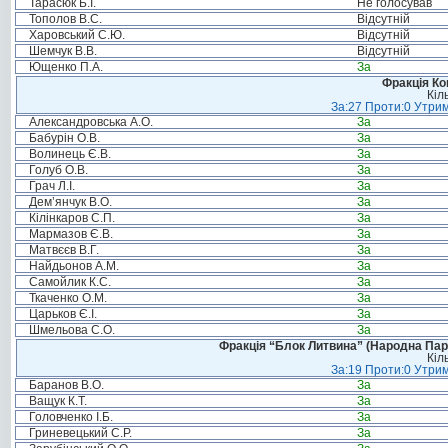
Тарасюк Б.І.
Не голосував
Тополов В.С.
Відсутній
Харовський С.Ю.
Відсутній
Шемчук В.В.
Відсутній
Ющенко П.А.
За
Фракція Ком
Кіл
За:27 Проти:0 Утрим
Александровська А.О.
За
Бабурін О.В.
За
Волинець Є.В.
За
Голуб О.В.
За
Грач Л.І.
За
Дем’янчук В.О.
За
Кілінкаров С.П.
За
Мармазов Є.В.
За
Матвєєв В.Г.
За
Найдьонов А.М.
За
Самойлик К.С.
За
Ткаченко О.М.
За
Царьков Є.І.
За
Шмельова С.О.
За
Фракція “Блок Литвина” (Народна Парті
Кіл
За:19 Проти:0 Утрим
Баранов В.О.
За
Ващук К.Т.
За
Головченко І.Б.
За
Гриневецький С.Р.
За