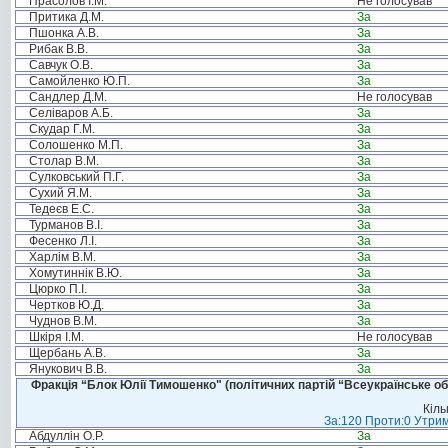
Прасолов І.М.
Не голосував
Притика Д.М.
За
Пшонка А.В.
За
Рибак В.В.
За
Савчук О.В.
За
Самойленко Ю.П.
За
Сандлер Д.М.
Не голосував
Селіваров А.Б.
За
Скудар Г.М.
За
Солошенко М.П.
За
Столар В.М.
За
Сулковський П.Г.
За
Сухий Я.М.
За
Тедеєв Е.С.
За
Турманов В.І.
За
Фесенко Л.І.
За
Харлім В.М.
За
Хомутиннік В.Ю.
За
Цюрко П.І.
За
Чертков Ю.Д.
За
Чуднов В.М.
За
Шкіря І.М.
Не голосував
Щербань А.В.
За
Янукович В.В.
За
Фракція “Блок Юлії Тимошенко" (політичних партій “Всеукраїнське об
Кіль
За:120 Проти:0 Утрим
Абдуллін О.Р.
За