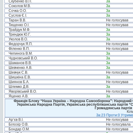
Скубенко В.П.
За
Соколов М.В.
За
Сочка О.О.
За
Суслов Є.І.
За
Таран В.В.
Не голосував
Тищенко О.І.
Не голосував
Трайдук М.Ф.
За
Триндюк Ю.Г.
За
Уколов В.О.
За
Федорчук Я.П.
Не голосував
Філенко В.П.
Не голосував
Чепинога В.М.
За
Чудновський В.О.
За
Шаманов В.В.
За
Шевченко А.В.
За
Шевчук С.В.
Не голосував
Шишкіна Е.В.
За
Шиянов Б.А.
Не голосував
Шлемко Д.В.
За
Яворівський В.О.
Не голосував
Яценко А.В.
За
Фракція Блоку “Наша Україна – Народна Самооборона”: Народний Со
Українська Народна Партія, Українська республіканська партія “
Громадянська партія 
Кіл
За:23 Проти:0 Утрима
Ар’єв В.І.
Не голосував
Білозір О.В.
Не голосувала
Бондар О.М.
Не голосував