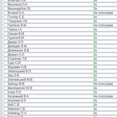
Боярчук О.В.
За
Васильєв О.А.
За
Вернидубов І.В.
За
Волков О.А.
Не голосував
Гєллєр Є.Б.
За
Глущенко І.М.
За
Горбаль В.М.
Не голосував
Горіна І.А.
За
Грицак В.М.
За
Гуреєв В.М.
За
Дарда О.П.
За
Демидко В.М.
За
Демчишен В.В.
За
Деркач А.Л.
За
Єгоренко Т.В.
За
Єдін О.Й.
За
Журавко О.В.
За
Заблоцький В.П.
За
Зац О.В.
За
Злочевський М.В.
За
Зубець М.В.
Не голосував
Іванющенко Ю.В.
За
Ісаєв Л.О.
За
Калюжний В.А.
Не голосував
Касянюк О.Р.
За
Кий С.В.
За
Ківалов С.В.
За
Климець П.А.
За