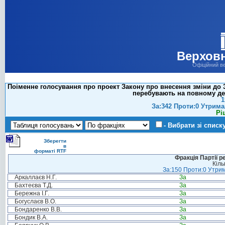
Верховн
Офіційний в
Поіменне голосування про проект Закону про внесення зміни до За
перебувають на повному дер
1
За:342 Проти:0 Утрима
Рі
- Вибрати зі списк
Зберегти
в
форматі RTF
Фракція Партії р
Кіль
За:150 Проти:0 Утрим
Аркаллаєв Н.Г.
За
Бахтеєва Т.Д.
За
Бережна І.Г.
За
Богуслаєв В.О.
За
Бондаренко В.В.
За
Бондик В.А.
За