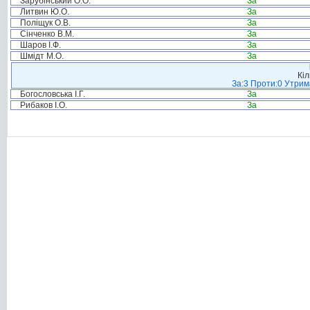
Зарубінський О.О.
За
Литвин Ю.О.
За
Поліщук О.В.
За
Сінченко В.М.
За
Шаров І.Ф.
За
Шмідт М.О.
За
Кіл
За:3 Проти:0 Утрим
Богословська І.Г.
За
Рибаков І.О.
За