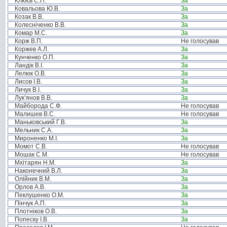
Клюєв С.П.
За
Ковальова Ю.В.
За
Козак В.В.
За
Колесніченко В.В.
За
Комар М.С.
За
Корж В.П.
Не голосував
Коржев А.Л.
За
Кунченко О.П.
За
Ландік В.І.
За
Лелюк О.В.
За
Лисов І.В.
За
Личук В.І.
За
Лук’янов В.В.
За
Майборода С.Ф.
Не голосував
Малишев В.С.
Не голосував
Маньковський Г.В.
За
Мельник С.А.
За
Мироненко М.І.
За
Момот С.В.
Не голосував
Мошак С.М.
Не голосував
Мхітарян Н.М.
За
Наконечний В.Л.
За
Олійник В.М.
За
Орлов А.В.
За
Пеклушенко О.М.
За
Пінчук А.П.
За
Плотніков О.В.
За
Попеску І.В.
За