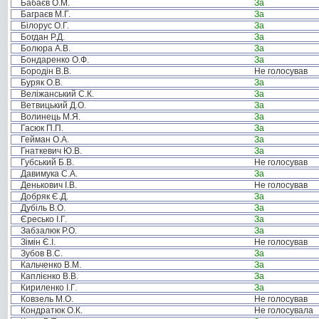
Бабаєв О.М.
За
Баграєв М.Г.
За
Білорус О.Г.
За
Богдан Р.Д.
За
Болюра А.В.
За
Бондаренко О.Ф.
За
Бородін В.В.
Не голосував
Буряк О.В.
За
Веліжанський С.К.
За
Ветвицький Д.О.
За
Волинець М.Я.
За
Гасюк П.П.
За
Гейман О.А.
За
Гнаткевич Ю.В.
За
Губський Б.В.
Не голосував
Давимука С.А.
За
Денькович І.В.
Не голосував
Добряк Є.Д.
За
Дубіль В.О.
За
Єресько І.Г.
За
Забзалюк Р.О.
За
Зімін Є.І.
Не голосував
Зубов В.С.
За
Кальченко В.М.
За
Каплієнко В.В.
За
Кириленко І.Г.
За
Ковзель М.О.
Не голосував
Кондратюк О.К.
Не голосувала