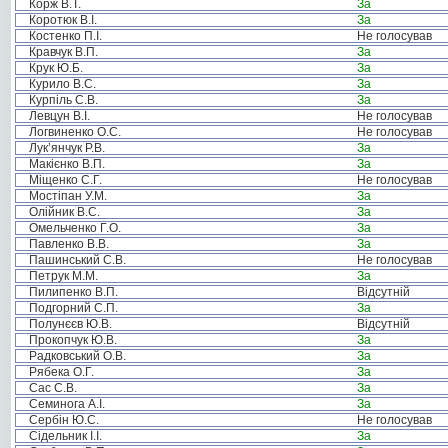
Корж В.Т.
За
Коротюк В.І.
За
Костенко П.І.
Не голосував
Кравчук В.П.
За
Крук Ю.Б.
За
Курило В.С.
За
Курпіль С.В.
За
Левцун В.І.
Не голосував
Логвиненко О.С.
Не голосував
Лук’янчук Р.В.
За
Макієнко В.П.
За
Міщенко С.Г.
Не голосував
Мостіпан У.М.
За
Олійник В.С.
За
Омельченко Г.О.
За
Павленко В.В.
За
Пашинський С.В.
Не голосував
Петрук М.М.
За
Пилипенко В.П.
Відсутній
Подгорний С.П.
За
Полунєєв Ю.В.
Відсутній
Прокопчук Ю.В.
За
Радковський О.В.
За
Рябека О.Г.
За
Сас С.В.
За
Семинога А.І.
За
Сербін Ю.С.
Не голосував
Сідельник І.І.
За