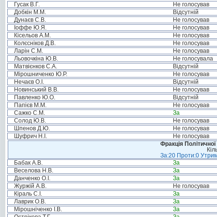
Гусак В.Г.
Не голосував
Добкін М.М.
Відсутній
Дунаєв С.В.
Не голосував
Іоффе Ю.Я.
Не голосував
Кісельов А.М.
Не голосував
Колєсніков Д.В.
Не голосував
Ларін С.М.
Не голосував
Льовочкіна Ю.В.
Не голосувала
Матвієнков С.А.
Відсутній
Мірошниченко Ю.Р.
Не голосував
Нечаєв О.І.
Відсутній
Новинський В.В.
Не голосував
Павленко Ю.О.
Відсутній
Папієв М.М.
Не голосував
Сажко С.М.
За
Солод Ю.В.
Не голосував
Шпенов Д.Ю.
Не голосував
Шуфрич Н.І.
Не голосував
Фракція Політичної
Кіл
За:20 Проти:0 Утрим
Бабак А.В.
За
Веселова Н.В.
За
Данченко О.І.
За
Журжій А.В.
Не голосував
Кіраль С.І.
За
Лаврик О.В.
За
Мірошніченко І.В.
За