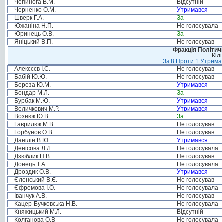
Чепинога В.М.
Відсутній
Черненко О.М.
Утримався
Шверк Г.А.
За
Южаніна Н.П.
Не голосувала
Юринець О.В.
За
Яніцький В.П.
Не голосував
Фракція Політи
Кіл
За:8 Проти:1 Утримал
Алексєєв І.С.
Не голосував
Бабій Ю.Ю.
Не голосував
Береза Ю.М.
Утримався
Бондар М.Л.
За
Бурбак М.Ю.
Утримався
Величкович М.Р.
Утримався
Вознюк Ю.В.
За
Гаврилюк М.В.
Не голосував
Горбунов О.В.
Не голосував
Данілін В.Ю.
Утримався
Денісова Л.Л.
Не голосувала
Дзюблик П.В.
Не голосував
Донець Т.А.
Не голосувала
Дроздик О.В.
Утримався
Єленський В.Є.
Не голосував
Єфремова І.О.
Не голосувала
Іванчук А.В.
Не голосував
Кацер-Бучковська Н.В.
Не голосувала
Княжицький М.Л.
Відсутній
Колганова О.В.
Не голосувала