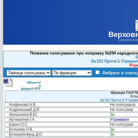
Верховн
Офіційний в
Поіменне голосування про поправку №294 народного 
0
За:121 Проти:1 Утримал
Ріш
- Вибрати зі списк
Зберегти
в
форматі RTF
Фракція ПАРТ
Кіль
За:54 Проти:0 Утрима
Агафонова Н.В.
Не голосувала
Андрієвський Д.Й.
Не голосував
Арешонков В.Ю.
За
Артюшенко І.А.
Утримався
Барна О.С.
Не голосував
Бєлькова О.В.
За
Білоцерковець Д.О.
За