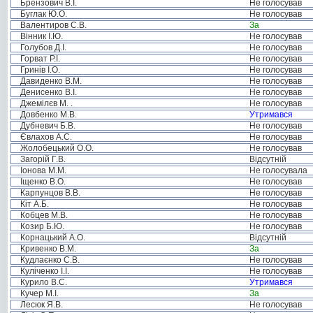
Брензович В.І.
Не голосував
Буглак Ю.О.
Не голосував
Валентиров С.В.
За
Вінник І.Ю.
Не голосував
Голубов Д.І.
Не голосував
Горват Р.І.
Не голосував
Гринів І.О.
Не голосував
Давиденко В.М.
Не голосував
Денисенко В.І.
Не голосував
Джемілєв М. .
Не голосував
Довбенко М.В.
Утримався
Дубневич Б.В.
Не голосував
Євлахов А.С.
Не голосував
Жолобецький О.О.
Не голосував
Загорій Г.В.
Відсутній
Іонова М.М.
Не голосувала
Іщенко В.О.
Не голосував
Карпунцов В.В.
Не голосував
Кіт А.Б.
Не голосував
Кобцев М.В.
Не голосував
Козир Б.Ю.
Не голосував
Корнацький А.О.
Відсутній
Кривенко В.М.
За
Кудлаєнко С.В.
Не голосував
Куліченко І.І.
Не голосував
Курило В.С.
Утримався
Кучер М.І.
За
Лесюк Я.В.
Не голосував