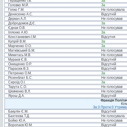
Геращенко І.В.
За
Головко М.Й.
За
Гопко Г.М.
Не голосувала
Денисенко А.С.
Відсутній
Деркач А.Л.
Не голосував
Добродомов Д.Є.
За
Єднак О.В.
Не голосував
Іллєнко А.Ю.
За
Констанкевич І.М.
Відсутня
Купрій В.М.
За
Марченко О.О.
За
Матківський Б.М.
Не голосував
Микитась М.В.
Не голосував
Мураєв Є.В.
Відсутній
Онищенко О.Р.
Відсутній
Парасюк В.З.
Відсутній
Петренко О.М.
За
Розенблат Б.С.
Не голосував
Сироїд О.І.
За
Тарута С.О.
Не голосував
Шевченко В.Л.
Не голосував
Ярош Д.А.
Відсутній
Фракція Політич
Кіл
За:3 Проти:0 Утримал
Бакулін Є.М.
Відсутній
Бахтеєва Т.Д.
Не голосувала
Бойко Ю.А.
Не голосував
Воропаєв Ю.М.
Відсутній