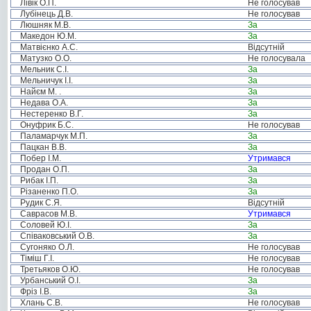
Лівік О.П.
Не голосував
Лубінець Д.В.
Не голосував
Люшняк М.В.
За
Македон Ю.М.
За
Матвієнко А.С.
Відсутній
Матузко О.О.
Не голосувала
Мельник С.І.
За
Мельничук І.І.
За
Найєм М. .
За
Недава О.А.
За
Нестеренко В.Г.
За
Онуфрик Б.С.
Не голосував
Паламарчук М.П.
За
Пацкан В.В.
За
Побер І.М.
Утримався
Продан О.П.
За
Рибак І.П.
За
Різаненко П.О.
За
Рудик С.Я.
Відсутній
Саврасов М.В.
Утримався
Соловей Ю.І.
За
Співаковський О.В.
За
Сугоняко О.Л.
Не голосував
Тіміш Г.І.
Не голосував
Третьяков О.Ю.
Не голосував
Урбанський О.І.
За
Фріз І.В.
За
Хлань С.В.
Не голосував