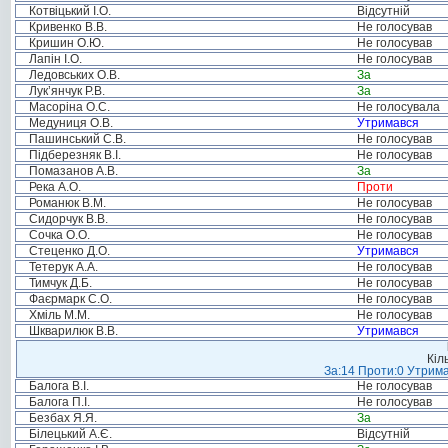
Котвіцький І.О.
Відсутній
Кривенко В.В.
Не голосував
Кришин О.Ю.
Не голосував
Лапін І.О.
Не голосував
Ледовських О.В.
За
Лук’янчук Р.В.
За
Масоріна О.С.
Не голосувала
Медуниця О.В.
Утримався
Пашинський С.В.
Не голосував
Підберезняк В.І.
Не голосував
Помазанов А.В.
За
Река А.О.
Проти
Романюк В.М.
Не голосував
Сидорчук В.В.
Не голосував
Сочка О.О.
Не голосував
Стеценко Д.О.
Утримався
Тетерук А.А.
Не голосував
Тимчук Д.Б.
Не голосував
Фаєрмарк С.О.
Не голосував
Хміль М.М.
Не голосував
Шкварилюк В.В.
Утримався
Кіл
За:14 Проти:0 Утрима
Балога В.І.
Не голосував
Балога П.І.
Не голосував
Безбах Я.Я.
За
Білецький А.Є.
Відсутній