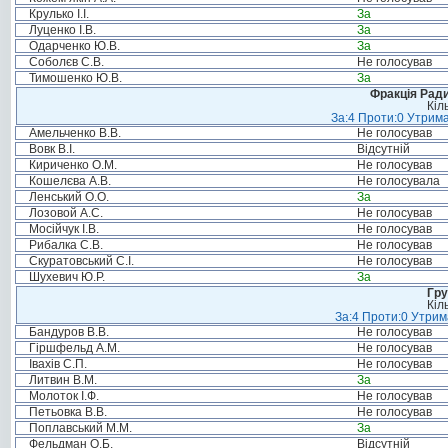
Крулько І.І.
За
Луценко І.В.
За
Одарченко Ю.В.
За
Соболєв С.В.
Не голосував
Тимошенко Ю.В.
За
Фракція Ради
Кіл
За:4 Проти:0 Утрима
Амельченко В.В.
Не голосував
Вовк В.І.
Відсутній
Кириченко О.М.
Не голосував
Кошелєва А.В.
Не голосувала
Ленський О.О.
За
Лозовой А.С.
Не голосував
Мосійчук І.В.
Не голосував
Рибалка С.В.
Не голосував
Скуратовський С.І.
Не голосував
Шухевич Ю.Р.
За
Гру
Кіл
За:4 Проти:0 Утрим
Бандуров В.В.
Не голосував
Гіршфельд А.М.
Не голосував
Івахів С.П.
Не голосував
Литвин В.М.
За
Молоток І.Ф.
Не голосував
Петьовка В.В.
Не голосував
Поплавський М.М.
За
Фельдман О.Б.
Відсутній