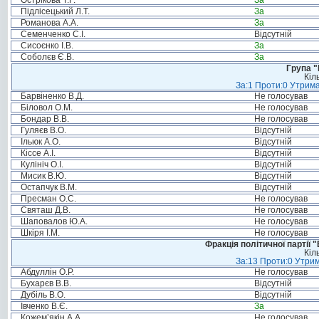
Острікова Т.Г.
За
Підлісецький Л.Т.
За
Романова А.А.
За
Семенченко С.І.
Відсутній
Сисоєнко І.В.
За
Соболєв Є.В.
За
Група "
Кіл
За:1 Проти:0 Утрима
Барвіненко В.Д.
Не голосував
Біловол О.М.
Не голосував
Бондар В.В.
Не голосував
Гуляєв В.О.
Відсутній
Ільюк А.О.
Відсутній
Кіссе А.І.
Відсутній
Кулініч О.І.
Відсутній
Мисик В.Ю.
Відсутній
Остапчук В.М.
Відсутній
Пресман О.С.
Не голосував
Святаш Д.В.
Не голосував
Шаповалов Ю.А.
Не голосував
Шкіря І.М.
Не голосував
Фракція політичної партії
Кіл
За:13 Проти:0 Утрим
Абдуллін О.Р.
Не голосував
Бухарєв В.В.
Відсутній
Дубіль В.О.
Відсутній
Івченко В.Є.
За
Кожем’якін А.А.
Не голосував