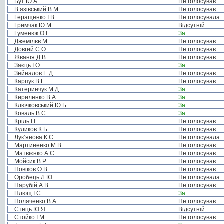
Бут Ю.А.
Не голосував
В’язівський В.М.
Не голосував
Геращенко І.В.
Не голосувала
Гримчак Ю.М.
Відсутній
Гуменюк О.І.
За
Джемілєв М. .
Не голосував
Довгий С.О.
Не голосував
Жванія Д.В.
Не голосував
Заєць І.О.
За
Зейналов Е.Д.
Не голосував
Карпук В.Г.
Не голосував
Катеринчук М.Д.
За
Кириленко В.А.
За
Ключковський Ю.Б.
За
Коваль В.С.
За
Кріль І.І.
Не голосував
Куликов К.Б.
Не голосував
Лук’янова К.Є.
Не голосувала
Мартиненко М.В.
Не голосував
Матвієнко А.С.
Не голосував
Мойсик В.Р.
Не голосував
Новіков О.В.
Не голосував
Оробець Л.Ю.
Не голосувала
Парубій А.В.
Не голосував
Плющ І.С.
За
Поляченко В.А.
Не голосував
Стець Ю.Я.
Відсутній
Стойко І.М.
Не голосував