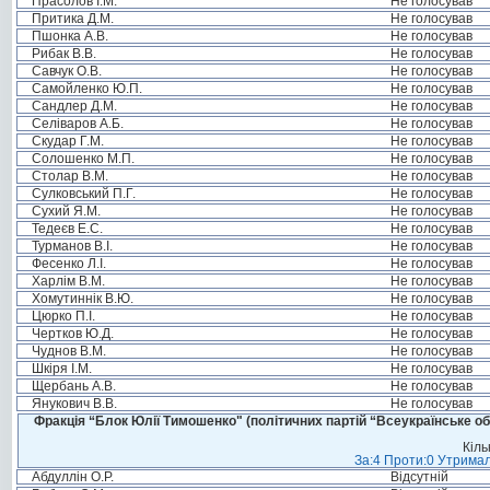
Прасолов І.М.
Не голосував
Притика Д.М.
Не голосував
Пшонка А.В.
Не голосував
Рибак В.В.
Не голосував
Савчук О.В.
Не голосував
Самойленко Ю.П.
Не голосував
Сандлер Д.М.
Не голосував
Селіваров А.Б.
Не голосував
Скудар Г.М.
Не голосував
Солошенко М.П.
Не голосував
Столар В.М.
Не голосував
Сулковський П.Г.
Не голосував
Сухий Я.М.
Не голосував
Тедеєв Е.С.
Не голосував
Турманов В.І.
Не голосував
Фесенко Л.І.
Не голосував
Харлім В.М.
Не голосував
Хомутиннік В.Ю.
Не голосував
Цюрко П.І.
Не голосував
Чертков Ю.Д.
Не голосував
Чуднов В.М.
Не голосував
Шкіря І.М.
Не голосував
Щербань А.В.
Не голосував
Янукович В.В.
Не голосував
Фракція “Блок Юлії Тимошенко" (політичних партій “Всеукраїнське об
Кіль
За:4 Проти:0 Утримал
Абдуллін О.Р.
Відсутній