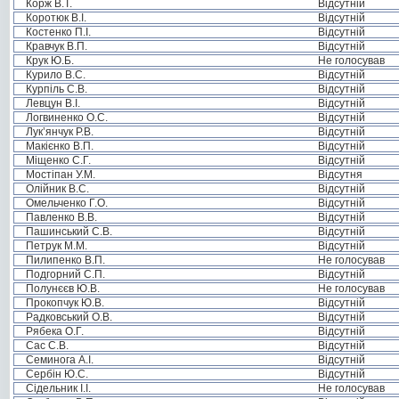
Корж В.Т.
Відсутній
Коротюк В.І.
Відсутній
Костенко П.І.
Відсутній
Кравчук В.П.
Відсутній
Крук Ю.Б.
Не голосував
Курило В.С.
Відсутній
Курпіль С.В.
Відсутній
Левцун В.І.
Відсутній
Логвиненко О.С.
Відсутній
Лук’янчук Р.В.
Відсутній
Макієнко В.П.
Відсутній
Міщенко С.Г.
Відсутній
Мостіпан У.М.
Відсутня
Олійник В.С.
Відсутній
Омельченко Г.О.
Відсутній
Павленко В.В.
Відсутній
Пашинський С.В.
Відсутній
Петрук М.М.
Відсутній
Пилипенко В.П.
Не голосував
Подгорний С.П.
Відсутній
Полунєєв Ю.В.
Не голосував
Прокопчук Ю.В.
Відсутній
Радковський О.В.
Відсутній
Рябека О.Г.
Відсутній
Сас С.В.
Відсутній
Семинога А.І.
Відсутній
Сербін Ю.С.
Відсутній
Сідельник І.І.
Не голосував