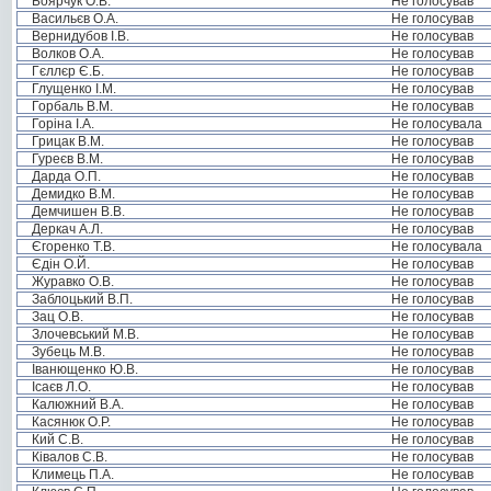
Боярчук О.В.
Не голосував
Васильєв О.А.
Не голосував
Вернидубов І.В.
Не голосував
Волков О.А.
Не голосував
Гєллєр Є.Б.
Не голосував
Глущенко І.М.
Не голосував
Горбаль В.М.
Не голосував
Горіна І.А.
Не голосувала
Грицак В.М.
Не голосував
Гуреєв В.М.
Не голосував
Дарда О.П.
Не голосував
Демидко В.М.
Не голосував
Демчишен В.В.
Не голосував
Деркач А.Л.
Не голосував
Єгоренко Т.В.
Не голосувала
Єдін О.Й.
Не голосував
Журавко О.В.
Не голосував
Заблоцький В.П.
Не голосував
Зац О.В.
Не голосував
Злочевський М.В.
Не голосував
Зубець М.В.
Не голосував
Іванющенко Ю.В.
Не голосував
Ісаєв Л.О.
Не голосував
Калюжний В.А.
Не голосував
Касянюк О.Р.
Не голосував
Кий С.В.
Не голосував
Ківалов С.В.
Не голосував
Климець П.А.
Не голосував