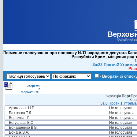
Верховн
Офіційний в
Поіменне голосування про поправку №11 народного депутата Каплі
Республіки Крим, місцевих рад т
1
За:22 Проти:2 Утримал
Ріш
- Вибрати зі списк
Зберегти
в
форматі RTF
Фракція Партії р
Кіль
За:0 Проти:1 Утримал
Аркаллаєв Н.Г.
Не голосував
Бахтеєва Т.Д.
Не голосувала
Бережна І.Г.
Не голосувала
Богуслаєв В.О.
Не голосував
Бондаренко В.В.
Не голосував
Бондик В.А.
Не голосував