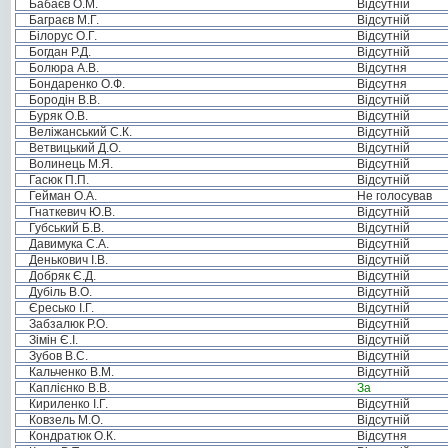
Бабаєв О.М.
Відсутній
Баграєв М.Г.
Відсутній
Білорус О.Г.
Відсутній
Богдан Р.Д.
Відсутній
Болюра А.В.
Відсутня
Бондаренко О.Ф.
Відсутня
Бородін В.В.
Відсутній
Буряк О.В.
Відсутній
Веліжанський С.К.
Відсутній
Ветвицький Д.О.
Відсутній
Волинець М.Я.
Відсутній
Гасюк П.П.
Відсутній
Гейман О.А.
Не голосував
Гнаткевич Ю.В.
Відсутній
Губський Б.В.
Відсутній
Давимука С.А.
Відсутній
Денькович І.В.
Відсутній
Добряк Є.Д.
Відсутній
Дубіль В.О.
Відсутній
Єресько І.Г.
Відсутній
Забзалюк Р.О.
Відсутній
Зімін Є.І.
Відсутній
Зубов В.С.
Відсутній
Кальченко В.М.
Відсутній
Каплієнко В.В.
За
Кириленко І.Г.
Відсутній
Ковзель М.О.
Відсутній
Кондратюк О.К.
Відсутня