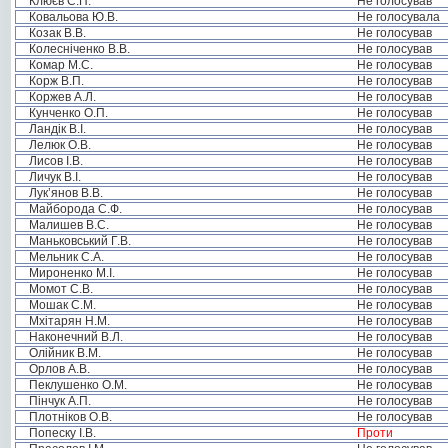
Клюєв С.П.
Не голосував
Ковальова Ю.В.
Не голосувала
Козак В.В.
Не голосував
Колесніченко В.В.
Не голосував
Комар М.С.
Не голосував
Корж В.П.
Не голосував
Коржев А.Л.
Не голосував
Кунченко О.П.
Не голосував
Ландік В.І.
Не голосував
Лелюк О.В.
Не голосував
Лисов І.В.
Не голосував
Личук В.І.
Не голосував
Лук’янов В.В.
Не голосував
Майборода С.Ф.
Не голосував
Малишев В.С.
Не голосував
Маньковський Г.В.
Не голосував
Мельник С.А.
Не голосував
Мироненко М.І.
Не голосував
Момот С.В.
Не голосував
Мошак С.М.
Не голосував
Мхітарян Н.М.
Не голосував
Наконечний В.Л.
Не голосував
Олійник В.М.
Не голосував
Орлов А.В.
Не голосував
Пеклушенко О.М.
Не голосував
Пінчук А.П.
Не голосував
Плотніков О.В.
Не голосував
Попеску І.В.
Проти