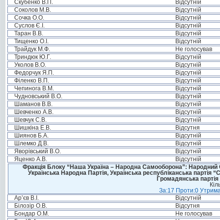
Скубенко В.П.
Відсутній
Соколов М.В.
Відсутній
Сочка О.О.
Відсутній
Суслов Є.І.
Відсутній
Таран В.В.
Відсутній
Тищенко О.І.
Відсутній
Трайдук М.Ф.
Не голосував
Триндюк Ю.Г.
Відсутній
Уколов В.О.
Відсутній
Федорчук Я.П.
Відсутній
Філенко В.П.
Відсутній
Чепинога В.М.
Відсутній
Чудновський В.О.
Відсутній
Шаманов В.В.
Відсутній
Шевченко А.В.
Відсутній
Шевчук С.В.
Відсутній
Шишкіна Е.В.
Відсутня
Шиянов Б.А.
Відсутній
Шлемко Д.В.
Відсутній
Яворівський В.О.
Відсутній
Яценко А.В.
Відсутній
Фракція Блоку “Наша Україна – Народна Самооборона”: Народний Со
Українська Народна Партія, Українська республіканська партія “
Громадянська партія 
Кіл
За:17 Проти:0 Утрима
Ар’єв В.І.
Відсутній
Білозір О.В.
Відсутня
Бондар О.М.
Не голосував