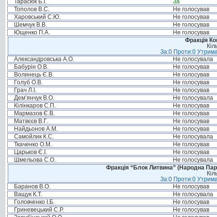
Тарасюк Б.І.
За
Тополов В.С.
Не голосував
Харовський С.Ю.
Не голосував
Шемчук В.В.
Не голосував
Ющенко П.А.
Не голосував
Фракція Ком
Кіл
За:0 Проти:0 Утрима
Александровська А.О.
Не голосувала
Бабурін О.В.
Не голосував
Волинець Є.В.
Не голосував
Голуб О.В.
Не голосував
Грач Л.І.
Не голосував
Дем’янчук В.О.
Не голосувала
Кілінкаров С.П.
Не голосував
Мармазов Є.В.
Не голосував
Матвєєв В.Г.
Не голосував
Найдьонов А.М.
Не голосував
Самойлик К.С.
Не голосувала
Ткаченко О.М.
Не голосував
Царьков Є.І.
Не голосував
Шмельова С.О.
Не голосувала
Фракція “Блок Литвина” (Народна Парті
Кіл
За:0 Проти:0 Утрима
Баранов В.О.
Не голосував
Ващук К.Т.
Не голосувала
Головченко І.Б.
Не голосував
Гриневецький С.Р.
Не голосував