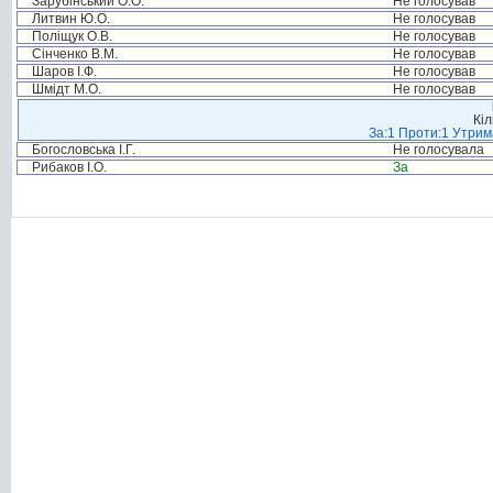
Зарубінський О.О.
Не голосував
Литвин Ю.О.
Не голосував
Поліщук О.В.
Не голосував
Сінченко В.М.
Не голосував
Шаров І.Ф.
Не голосував
Шмідт М.О.
Не голосував
Кіл
За:1 Проти:1 Утрим
Богословська І.Г.
Не голосувала
Рибаков І.О.
За