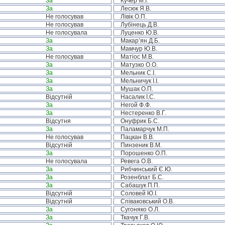
За
Кучер М.І.
За
Лесюк Я.В.
Не голосував
Лівік О.П.
Не голосував
Лубінець Д.В.
Не голосувала
Луценко Ю.В.
За
Макар’ян Д.Б.
За
Мамчур Ю.В.
Не голосував
Матіос М.В.
За
Матузко О.О.
За
Мельник С.І.
За
Мельничук І.І.
За
Мушак О.П.
Відсутній
Насалик І.С.
За
Негой Ф.Ф.
За
Нестеренко В.Г.
Відсутня
Онуфрик Б.С.
За
Паламарчук М.П.
Не голосував
Пацкан В.В.
Відсутній
Пинзеник В.М.
За
Порошенко О.П.
Не голосувала
Ревега О.В.
За
Рибчинський Є.Ю.
За
Розенблат Б.С.
За
Сабашук П.П.
Відсутній
Соловей Ю.І.
Відсутній
Співаковський О.В.
За
Сугоняко О.Л.
За
Ткачук Г.В.