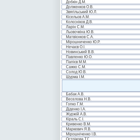
Добкін Д.М.
Долженков О.В.
Звягільський Ю.Л.
Кісельов А.М.
Колєсніков Д.В.
Ларін С.М.
Льовочкіна Ю.В.
Матвієнков С.А.
Мірошниченко Ю.Р.
Нечаєв О.І.
Новинський В.В.
Павленко Ю.О.
Папієв М.М.
Сажко С.М.
Солод Ю.В.
Шурма І.М.
Бабак А.В.
Веселова Н.В.
Гопко Г.М.
Діденко І.А.
Журжій А.В.
Кіраль С.І.
Кривенко В.М.
Маркевич Я.В.
Мірошніченко І.В.
Острікова Т.Г.