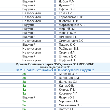
Відсутній
Добкін М.М.
Відсутній
Дунаєв С.В.
Відсутній
Іоффе Ю.Я.
Не голосував
Козак Т.Р.
Не голосував
Королевська Н.Ю.
Не голосував
Льовочкін С.В.
Відсутня
Мартовицький А.В.
Відсутній
Мирний І.М.
Відсутній
Мороко Ю.М.
Відсутній
Німченко В.І.
Не голосував
Омельянович Д.С.
Відсутній
Павлов К.Ю.
Не голосував
Рабінович В.З.
Не голосував
Скорик М.Л.
Відсутній
Шпенов Д.Ю.
Не голосував
Шуфрич Н.І.
Фракція Політичної партії "Об’єднання "САМОПОМІЧ"
Кількість депутатів: 31
За:28 Проти:0 Утрималися:0 Не голосували:1 Відсутні:2
За
Березюк О.Р.
За
Войціцька В.М.
За
Данченко О.І.
За
Єднак О.В.
За
Кишкар П.М.
За
Костенко П.П.
Відсутній
Лаврик О.В.
За
Мірошник А.М.
За
Опанасенко О.В.
За
Пастух Т.Т.