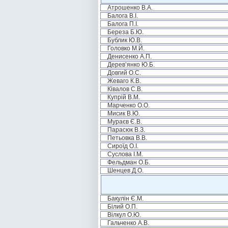
Атрошенко В.А.
Балога В.І.
Балога П.І.
Береза Б.Ю.
Бублик Ю.В.
Головко М.Й.
Денисенко А.П.
Дерев’янко Ю.Б.
Довгий О.С.
Жеваго К.В.
Ківалов С.В.
Купрій В.М.
Марченко О.О.
Мисик В.Ю.
Мураєв Є.В.
Парасюк В.З.
Петьовка В.В.
Сироїд О.І.
Суслова І.М.
Фельдман О.Б.
Шенцев Д.О.
Бакулін Є.М.
Білий О.П.
Вілкул О.Ю.
Гальченко А.В.