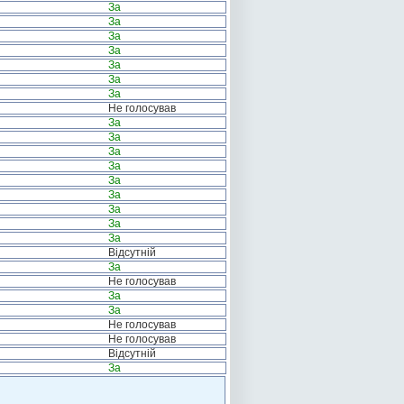
За
За
За
За
За
За
За
Не голосував
За
За
За
За
За
За
За
За
За
Відсутній
За
Не голосував
За
За
Не голосував
Не голосував
Відсутній
За