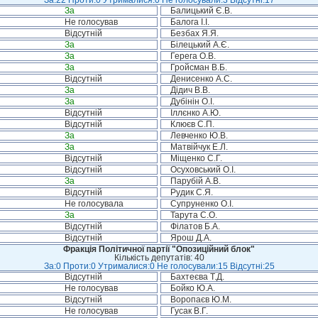
За:22 Проти:0 Утрималися:0 Не голосували:3 Відсутні:17
За
Балицький Є.В.
Не голосував
Балога І.І.
Відсутній
Безбах Я.Я.
За
Білецький А.Є.
За
Герега О.В.
За
Гройсман В.Б.
Відсутній
Денисенко А.С.
За
Дідич В.В.
За
Дубінін О.І.
Відсутній
Іллєнко А.Ю.
Відсутній
Клюєв С.П.
За
Левченко Ю.В.
За
Матвійчук Е.Л.
Відсутній
Міщенко С.Г.
Відсутній
Осуховський О.І.
За
Парубій А.В.
Відсутній
Рудик С.Я.
Не голосувала
Супруненко О.І.
За
Тарута С.О.
Відсутній
Філатов Б.А.
Відсутній
Ярош Д.А.
Фракція Політичної партії "Опозиційний блок"
Кількість депутатів: 40
За:0 Проти:0 Утрималися:0 Не голосували:15 Відсутні:25
Відсутній
Бахтеєва Т.Д.
Не голосував
Бойко Ю.А.
Відсутній
Воропаєв Ю.М.
Не голосував
Гусак В.Г.