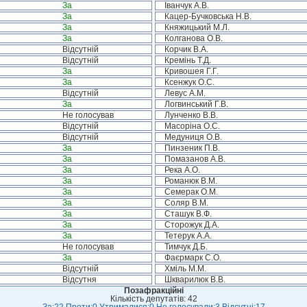
За
Іванчук А.В.
За
Кацер-Бучковська Н.В.
За
Княжицький М.Л.
За
Колганова О.В.
Відсутній
Корчик В.А.
Відсутній
Кремінь Т.Д.
За
Кривошея Г.Г.
За
Ксенжук О.С.
Відсутній
Левус А.М.
За
Логвинський Г.В.
Не голосував
Лунченко В.В.
Відсутній
Масоріна О.С.
Відсутній
Медуниця О.В.
За
Пинзеник П.В.
За
Помазанов А.В.
За
Река А.О.
За
Романюк В.М.
За
Семерак О.М.
За
Соляр В.М.
За
Сташук В.Ф.
За
Сторожук Д.А.
За
Тетерук А.А.
Не голосував
Тимчук Д.Б.
За
Фаєрмарк С.О.
Відсутній
Хміль М.М.
Відсутня
Шкварилюк В.В.
Позафракційні
Кількість депутатів: 42