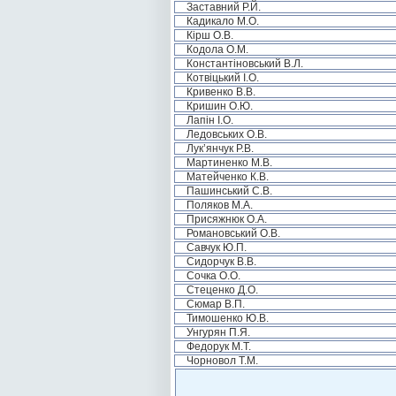
Заставний Р.Й.
Кадикало М.О.
Кірш О.В.
Кодола О.М.
Константіновський В.Л.
Котвіцький І.О.
Кривенко В.В.
Кришин О.Ю.
Лапін І.О.
Ледовських О.В.
Лук’янчук Р.В.
Мартиненко М.В.
Матейченко К.В.
Пашинський С.В.
Поляков М.А.
Присяжнюк О.А.
Романовський О.В.
Савчук Ю.П.
Сидорчук В.В.
Сочка О.О.
Стеценко Д.О.
Сюмар В.П.
Тимошенко Ю.В.
Унгурян П.Я.
Федорук М.Т.
Чорновол Т.М.