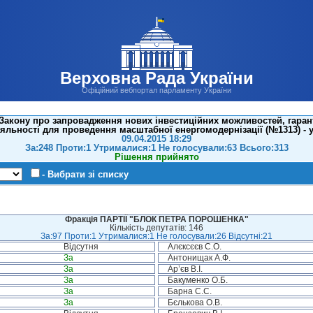
Верховна Рада України
Офіційний вебпортал парламенту України
Закону про запровадження нових інвестиційних можливостей, гарант
іяльності для проведення масштабної енергомодернізації (№1313) - у
09.04.2015 18:29
За:248 Проти:1 Утрималися:1 Не голосували:63 Всього:313
Рішення прийнято
- Вибрати зі списку
Фракція ПАРТІЇ "БЛОК ПЕТРА ПОРОШЕНКА"
Кількість депутатів: 146
За:97 Проти:1 Утрималися:1 Не голосували:26 Відсутні:21
Відсутня
Алєксєєв С.О.
За
Антонищак А.Ф.
За
Ар’єв В.І.
За
Бакуменко О.Б.
За
Барна С.С.
За
Бєлькова О.В.