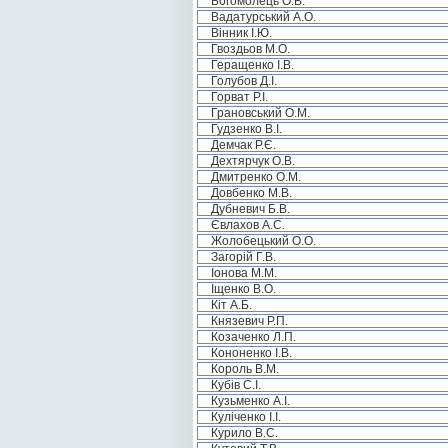
Богомолець О.В.
Вадатурський А.О.
Вінник І.Ю.
Гвоздьов М.О.
Геращенко І.В.
Голубов Д.І.
Горват Р.І.
Грановський О.М.
Гудзенко В.І.
Демчак Р.Є.
Дехтярчук О.В.
Дмитренко О.М.
Довбенко М.В.
Дубневич Б.В.
Євлахов А.С.
Жолобецький О.О.
Загорій Г.В.
Іонова М.М.
Іщенко В.О.
Кіт А.Б.
Князевич Р.П.
Козаченко Л.П.
Кононенко І.В.
Король В.М.
Кубів С.І.
Кузьменко А.І.
Куліченко І.І.
Курило В.С.