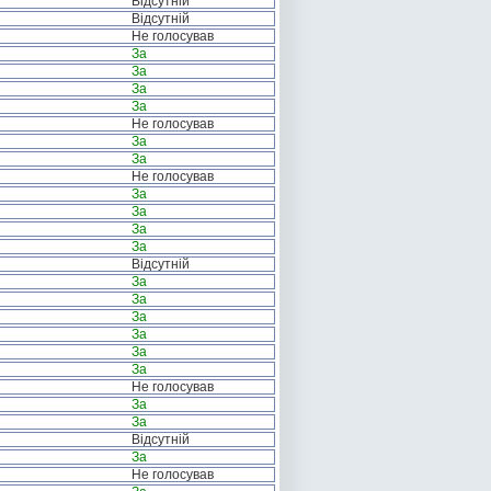
Відсутній
Відсутній
Не голосував
За
За
За
За
Не голосував
За
За
Не голосував
За
За
За
За
Відсутній
За
За
За
За
За
За
Не голосував
За
За
Відсутній
За
Не голосував