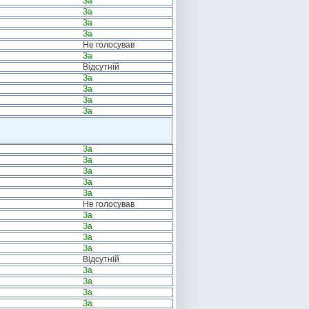
За
За
За
За
Не голосував
За
Відсутній
За
За
За
За
За
За
За
За
За
Не голосував
За
За
За
За
Відсутній
За
За
За
За