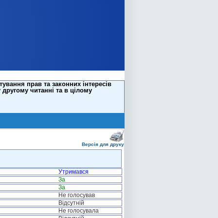
ування прав та законних інтересів
 другому читанні та в цілому
Версія для друку
Утримався
За
За
Не голосував
Відсутній
Не голосувала