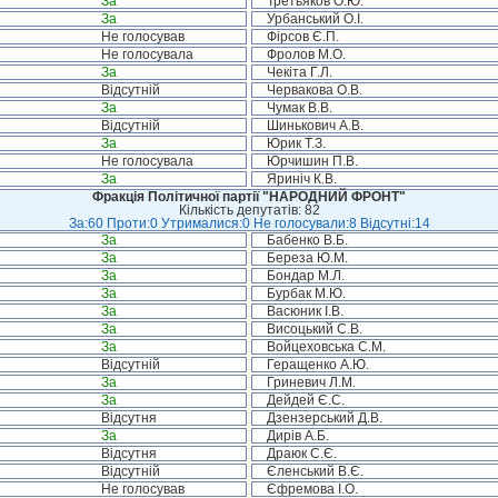
За
Третьяков О.Ю.
За
Урбанський О.І.
Не голосував
Фірсов Є.П.
Не голосувала
Фролов М.О.
За
Чекіта Г.Л.
Відсутній
Червакова О.В.
За
Чумак В.В.
Відсутній
Шинькович А.В.
За
Юрик Т.З.
Не голосувала
Юрчишин П.В.
За
Яриніч К.В.
Фракція Політичної партії "НАРОДНИЙ ФРОНТ"
Кількість депутатів: 82
За:60 Проти:0 Утрималися:0 Не голосували:8 Відсутні:14
За
Бабенко В.Б.
За
Береза Ю.М.
За
Бондар М.Л.
За
Бурбак М.Ю.
За
Васюник І.В.
За
Висоцький С.В.
За
Войцеховська С.М.
Відсутній
Геращенко А.Ю.
За
Гриневич Л.М.
За
Дейдей Є.С.
Відсутня
Дзензерський Д.В.
За
Дирів А.Б.
Відсутня
Драюк С.Є.
Відсутній
Єленський В.Є.
Не голосував
Єфремова І.О.