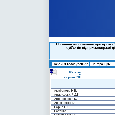
Поіменне голосування про проект 
суб'єктів підприємницької д
Зберегти
в
форматі RTF
Агафонова Н.В.
Андрієвський Д.Й.
Арешонков В.Ю.
Артюшенко І.А.
Барна О.С.
Батенко Т.І.