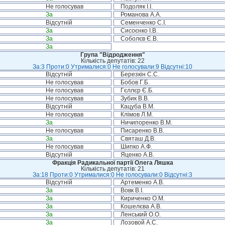
Не голосував
Подоляк І.І.
За
Романова А.А.
Відсутній
Семенченко С.І.
За
Сисоєнко І.В.
За
Соболєв Є.В.
За
Група "Відродження"
Кількість депутатів: 22
За:3 Проти:0 Утрималися:0 Не голосували:9 Відсутні:10
Відсутній
Березкін С.С.
Не голосував
Бобов Г.Б.
Не голосував
Гєллєр Є.Б.
Не голосував
Зубик В.В.
Відсутній
Кацуба В.М.
Не голосував
Клімов Л.М.
За
Ничипоренко В.М.
Не голосував
Писаренко В.В.
За
Святаш Д.В.
Не голосував
Шипко А.Ф.
Відсутній
Яценко А.В.
Фракція Радикальної партії Олега Ляшка
Кількість депутатів: 21
За:18 Проти:0 Утрималися:0 Не голосували:0 Відсутні:3
Відсутній
Артеменко А.В.
За
Вовк В.І.
За
Кириченко О.М.
За
Кошелєва А.В.
За
Ленський О.О.
За
Лозовой А.С.