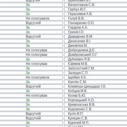
Відсутня
Брензович В.І.
За
Валентиров С.В.
За
Гарбуз Ю.Г.
За
Герасимов А.В.
Не голосувала
Голуб В.В.
Відсутній
Гончаренко О.О.
За
Гордєєв А.А.
За
Гринів І.О.
Відсутній
Давиденко В.М.
За
Денисенко В.І.
За
Джемілєв М. .
Не голосував
Добродомов Д.Є.
Не голосував
Домбровський О.Г.
За
Дубневич Я.В.
Не голосував
Єфімов М.В.
За
Заболотний Г.М.
За
Заліщук С.П.
Не голосувала
Іщейкін К.Є.
За
Каплін С.М.
Відсутній
Климпуш-Цинцадзе І.О.
За
Кобцев М.В.
Не голосував
Козир Б.Ю.
За
Корнацький А.О.
За
Кривохатько В.В.
За
Кудлаєнко С.В.
Відсутній
Куліч В.П.
Відсутній
Куніцин С.В.
За
Курячий М.П.