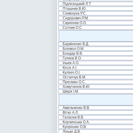
Підлісецький Л.Т.
Пташник В.Ю.
Семенуха Р.С.
Сидорович Р.М.
Скрипник О.О.
Сотник О.С.
Барвіненко В.Д.
Біловол О.М.
Бондар В.В.
Гуляєв В.О.
Ільюк А.О.
Кіссе А.І.
Кулініч О.І.
Остапчук В.М.
Пресман О.С.
Хомутиннік В.Ю.
Шкіря І.М.
Амельченко В.В.
Вітко А.Л.
Галасюк В.В.
Корчинська О.А.
Купрієнко О.В.
Лінько Д.В.