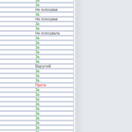
За
За
Не голосував
За
Не голосував
За
За
Не голосувала
За
За
За
За
За
За
Відсутній
За
За
За
Проти
За
За
За
За
За
За
За
За
За