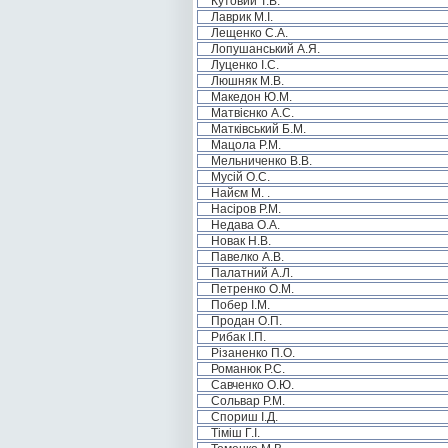
Кутовий Т.В.
Лаврик М.І.
Лещенко С.А.
Лопушанський А.Я.
Луценко І.С.
Люшняк М.В.
Македон Ю.М.
Матвієнко А.С.
Матківський Б.М.
Мацола Р.М.
Мельниченко В.В.
Мусій О.С.
Найєм М. .
Насіров Р.М.
Недава О.А.
Новак Н.В.
Павелко А.В.
Палатний А.Л.
Петренко О.М.
Побер І.М.
Продан О.П.
Рибак І.П.
Різаненко П.О.
Романюк Р.С.
Савченко О.Ю.
Сольвар Р.М.
Спориш І.Д.
Тіміш Г.І.