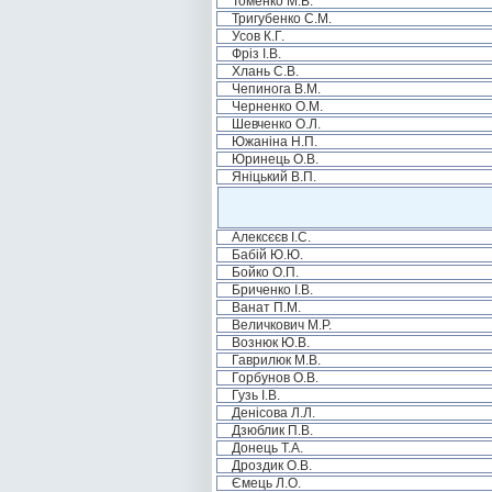
Томенко М.В.
Тригубенко С.М.
Усов К.Г.
Фріз І.В.
Хлань С.В.
Чепинога В.М.
Черненко О.М.
Шевченко О.Л.
Южаніна Н.П.
Юринець О.В.
Яніцький В.П.
Алексєєв І.С.
Бабій Ю.Ю.
Бойко О.П.
Бриченко І.В.
Ванат П.М.
Величкович М.Р.
Вознюк Ю.В.
Гаврилюк М.В.
Горбунов О.В.
Гузь І.В.
Денісова Л.Л.
Дзюблик П.В.
Донець Т.А.
Дроздик О.В.
Ємець Л.О.