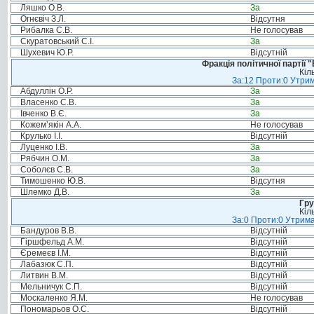
Ляшко О.В.
За
Огнєвіч З.Л.
Відсутня
Рибалка С.В.
Не голосував
Скуратовський С.І.
За
Шухевич Ю.Р.
Відсутній
Фракція політичної партії
Кіл
За:12 Проти:0 Утрим
Абдуллін О.Р.
За
Власенко С.В.
За
Івченко В.Є.
За
Кожем’якін А.А.
Не голосував
Крулько І.І.
Відсутній
Луценко І.В.
За
Рябчин О.М.
За
Соболєв С.В.
За
Тимошенко Ю.В.
Відсутня
Шлемко Д.В.
За
Гру
Кіл
За:0 Проти:0 Утрима
Бандуров В.В.
Відсутній
Гіршфельд А.М.
Відсутній
Єремеєв І.М.
Відсутній
Лабазюк С.П.
Відсутній
Литвин В.М.
Відсутній
Мельничук С.П.
Відсутній
Москаленко Я.М.
Не голосував
Пономарьов О.С.
Відсутній