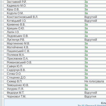
Заставний Р.Й.
За
Кадикало М.О.
За
Кірш О.В.
За
Кодола О.М.
За
Константіновський В.Л.
Відсутній
Котвіцький І.О.
Відсутній
Кривенко В.В.
За
Кришин О.Ю.
За
Лапін І.О.
За
Ледовських О.В.
За
Лук’янчук Р.В.
Відсутній
Мартиненко М.В.
За
Матейченко К.В.
За
Пашинський С.В.
За
Поляков М.А.
За
Присяжнюк О.А.
За
Романовський О.В.
За
Савчук Ю.П.
За
Сидорчук В.В.
За
Сочка О.О.
За
Стеценко Д.О.
За
Сюмар В.П.
Не голосувала
Тимошенко Ю.В.
За
Унгурян П.Я.
За
Федорук М.Т.
Відсутній
Чорновол Т.М.
Відсутня
Кіл