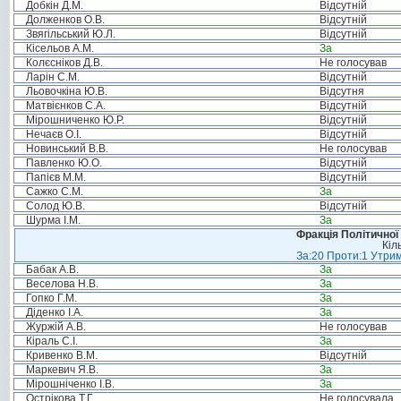
Добкін Д.М.
Відсутній
Долженков О.В.
Відсутній
Звягільський Ю.Л.
Відсутній
Кісельов А.М.
За
Колєсніков Д.В.
Не голосував
Ларін С.М.
Відсутній
Льовочкіна Ю.В.
Відсутня
Матвієнков С.А.
Відсутній
Мірошниченко Ю.Р.
Відсутній
Нечаєв О.І.
Відсутній
Новинський В.В.
Не голосував
Павленко Ю.О.
Відсутній
Папієв М.М.
Відсутній
Сажко С.М.
За
Солод Ю.В.
Відсутній
Шурма І.М.
За
Фракція Політичної
Кіл
За:20 Проти:1 Утрим
Бабак А.В.
За
Веселова Н.В.
За
Гопко Г.М.
За
Діденко І.А.
За
Журжій А.В.
Не голосував
Кіраль С.І.
За
Кривенко В.М.
Відсутній
Маркевич Я.В.
За
Мірошніченко І.В.
За
Острікова Т.Г.
Не голосувала