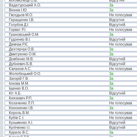
Богомолець О.В.
Відсутня
Вадатурський А.О.
За
Вінник І.Ю.
За
Гвоздьов М.О.
Не голосував
Геращенко І.В.
Відсутня
Голубов Д.І.
Відсутній
Горват Р.І.
Не голосував
Грановський О.М.
За
Гудзенко В.І.
Відсутній
Демчак Р.Є.
Не голосував
Дехтярчук О.В.
За
Дмитренко О.М.
За
Довбенко М.В.
Відсутній
Дубневич Б.В.
Відсутній
Євлахов А.С.
Не голосував
Жолобецький О.О.
За
Загорій Г.В.
За
Іонова М.М.
За
Іщенко В.О.
За
Кіт А.Б.
Відсутній
Князевич Р.П.
За
Козаченко Л.П.
Не голосував
Кононенко І.В.
За
Король В.М.
Не голосував
Кубів С.І.
Не голосував
Кузьменко А.І.
Відсутній
Куліченко І.І.
Відсутній
Курило В.С.
За