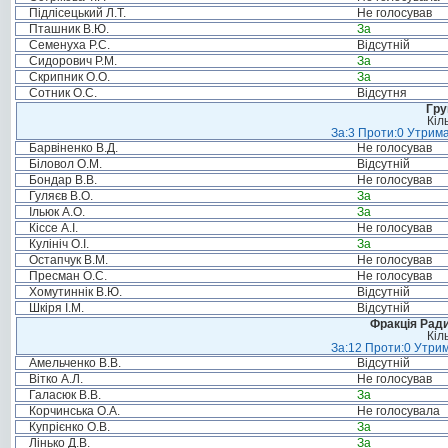
Підлісецький Л.Т.
Не голосував
Пташник В.Ю.
За
Семенуха Р.С.
Відсутній
Сидорович Р.М.
За
Скрипник О.О.
За
Сотник О.С.
Відсутня
Гру
Кіл
За:3 Проти:0 Утрима
Барвіненко В.Д.
Не голосував
Біловол О.М.
Відсутній
Бондар В.В.
Не голосував
Гуляєв В.О.
За
Ільюк А.О.
За
Кіссе А.І.
Не голосував
Кулініч О.І.
За
Остапчук В.М.
Не голосував
Пресман О.С.
Не голосував
Хомутиннік В.Ю.
Відсутній
Шкіря І.М.
Відсутній
Фракція Ради
Кіл
За:12 Проти:0 Утрим
Амельченко В.В.
Відсутній
Вітко А.Л.
Не голосував
Галасюк В.В.
За
Корчинська О.А.
Не голосувала
Купрієнко О.В.
За
Лінько Д.В.
За