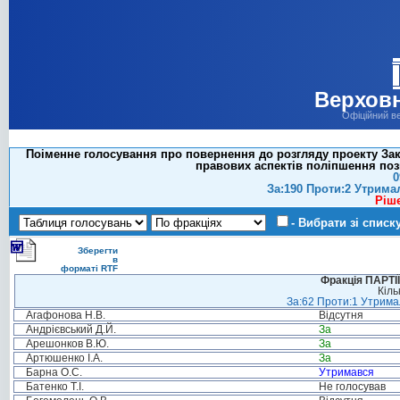
Верховн
Офіційний в
Поіменне голосування про повернення до розгляду проекту Зак
правових аспектів поліпшення пози
0
За:190 Проти:2 Утрима
Ріш
- Вибрати зі списк
Зберегти
в
форматі RTF
Фракція ПАРТ
Кіль
За:62 Проти:1 Утримал
Агафонова Н.В.
Відсутня
Андрієвський Д.Й.
За
Арешонков В.Ю.
За
Артюшенко І.А.
За
Барна О.С.
Утримався
Батенко Т.І.
Не голосував