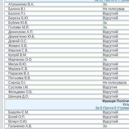
За:11 Проти:0 Утрима
Атрошенко В.А.
За
Балога В.І.
Не голосував
Балога П.І.
Відсутній
Береза Б.Ю.
Відсутній
Бублик Ю.В.
За
Головко М.Й.
За
Денисенко А.П.
Відсутній
Дерев’янко Ю.Б.
Відсутній
Довгий О.С.
Відсутній
Жеваго К.В.
Відсутній
Ківалов С.В.
Відсутній
Купрій В.М.
Відсутній
Марченко О.О.
За
Мисик В.Ю.
Відсутній
Мураєв Є.В.
Відсутній
Парасюк В.З.
Відсутній
Петьовка В.В.
Відсутній
Сироїд О.І.
Не голосувала
Суслова І.М.
Відсутня
Фельдман О.Б.
Відсутній
Шенцев Д.О.
Відсутній
Фракція Політич
Кіл
За:9 Проти:0 Утрима
Бакулін Є.М.
Відсутній
Білий О.П.
Відсутній
Вілкул О.Ю.
Відсутній
Гальченко А.В.
За