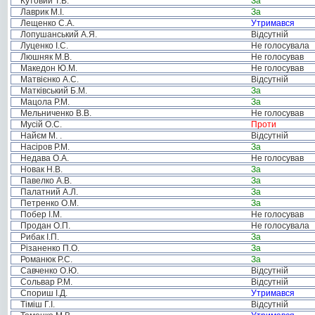
Кутовий Т.В.
За
Лаврик М.І.
За
Лещенко С.А.
Утримався
Лопушанський А.Я.
Відсутній
Луценко І.С.
Не голосувала
Люшняк М.В.
Не голосував
Македон Ю.М.
Не голосував
Матвієнко А.С.
Відсутній
Матківський Б.М.
За
Мацола Р.М.
За
Мельниченко В.В.
Не голосував
Мусій О.С.
Проти
Найєм М. .
Відсутній
Насіров Р.М.
За
Недава О.А.
Не голосував
Новак Н.В.
За
Павелко А.В.
За
Палатний А.Л.
За
Петренко О.М.
За
Побер І.М.
Не голосував
Продан О.П.
Не голосувала
Рибак І.П.
За
Різаненко П.О.
За
Романюк Р.С.
За
Савченко О.Ю.
Відсутній
Сольвар Р.М.
Відсутній
Спориш І.Д.
Утримався
Тіміш Г.І.
Відсутній