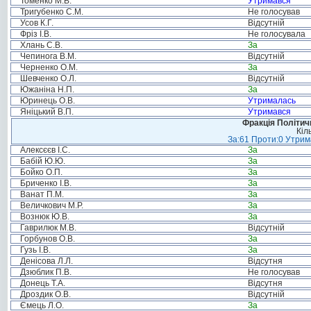
Томенко М.В.
Утримався
Тригубенко С.М.
Не голосував
Усов К.Г.
Відсутній
Фріз І.В.
Не голосувала
Хлань С.В.
За
Чепинога В.М.
Відсутній
Черненко О.М.
За
Шевченко О.Л.
Відсутній
Южаніна Н.П.
За
Юринець О.В.
Утрималась
Яніцький В.П.
Утримався
Фракція Політи
Кіл
За:61 Проти:0 Утрима
Алексєєв І.С.
За
Бабій Ю.Ю.
За
Бойко О.П.
За
Бриченко І.В.
За
Ванат П.М.
За
Величкович М.Р.
За
Вознюк Ю.В.
За
Гаврилюк М.В.
Відсутній
Горбунов О.В.
За
Гузь І.В.
За
Денісова Л.Л.
Відсутня
Дзюблик П.В.
Не голосував
Донець Т.А.
Відсутня
Дроздик О.В.
Відсутній
Ємець Л.О.
За