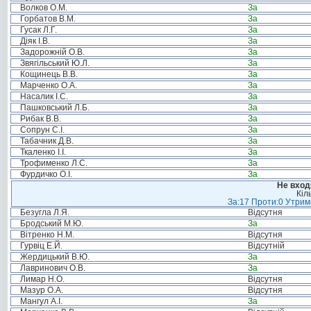
Волков О.М.
За
Горбатов В.М.
За
Гусак Л.Г.
За
Діяк І.В.
За
Задорожній О.В.
За
Звягільський Ю.Л.
За
Кощинець В.В.
За
Марченко О.А.
За
Насалик І.С.
За
Пашковський Л.Б.
За
Рибак В.В.
За
Сопрун С.І.
За
Табачник Д.В.
За
Ткаленко І.І.
За
Трофименко Л.С.
За
Фурдичко О.І.
За
Не вход
Кіл
За:17 Проти:0 Утрима
Безугла Л.Я.
Відсутня
Бродський М.Ю.
За
Вітренко Н.М.
Відсутня
Гурвіц Е.Й.
Відсутній
Жердицький В.Ю.
За
Лавринович О.В.
За
Лимар Н.О.
Відсутня
Мазур О.А.
Відсутня
Мангул А.І.
За