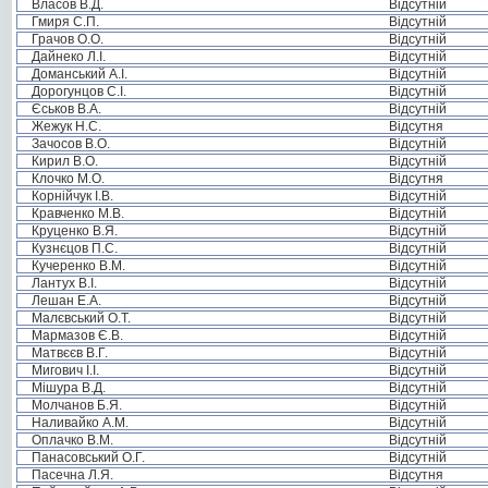
Власов В.Д.
Відсутній
Гмиря С.П.
Відсутній
Грачов О.О.
Відсутній
Дайнеко Л.І.
Відсутній
Доманський А.І.
Відсутній
Дорогунцов С.І.
Відсутній
Єськов В.А.
Відсутній
Жежук Н.С.
Відсутня
Зачосов В.О.
Відсутній
Кирил В.О.
Відсутній
Клочко М.О.
Відсутня
Корнійчук І.В.
Відсутній
Кравченко М.В.
Відсутній
Круценко В.Я.
Відсутній
Кузнєцов П.С.
Відсутній
Кучеренко В.М.
Відсутній
Лантух В.І.
Відсутній
Лешан Е.А.
Відсутній
Малєвський О.Т.
Відсутній
Мармазов Є.В.
Відсутній
Матвєєв В.Г.
Відсутній
Мигович І.І.
Відсутній
Мішура В.Д.
Відсутній
Молчанов Б.Я.
Відсутній
Наливайко А.М.
Відсутній
Оплачко В.М.
Відсутній
Панасовський О.Г.
Відсутній
Пасечна Л.Я.
Відсутня