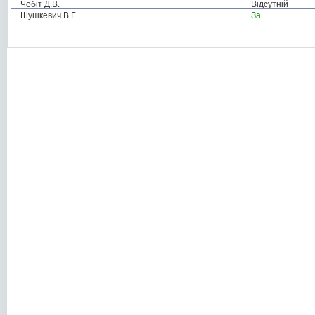
Чобіт Д.В.
Відсутній
Шушкевич В.Г.
За