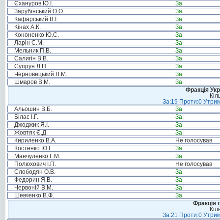
Єхануров Ю.І.
За
Зарубінський О.О.
За
Кафарський В.І.
За
Кінах А.К.
За
Кононенко Ю.С.
За
Ларін С.М.
За
Мельник П.В.
За
Салигін В.В.
За
Супрун Л.П.
За
Черновецький Л.М.
За
Шмаров В.М.
За
Фракція Ук
Кіл
За:19 Проти:0 Утрим
Альошин В.Б.
За
Білас І.Г.
За
Джоджик Я.І.
За
Жовтяк Є.Д.
За
Кириленко В.А.
Не голосував
Костенко Ю.І.
За
Манчуленко Г.М.
За
Полюхович І.П.
Не голосував
Слободян О.В.
За
Федорин Я.В.
За
Червоній В.М.
За
Шевченко В.Ф.
За
Фракція п
Кіл
За:21 Проти:0 Утрим