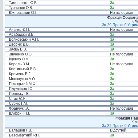
Тимошенко Ю.В.
За
Турчинов О.В.
За
Юхновський О.І.
Не голосував
Фракція Соціал-д
Кіл
За:29 Проти:0 Утрим
Ананко Є.П.
Не голосував
Арабаджи В.В.
За
Волковський А.П.
За
Дворкіс Д.В.
За
Заєць В.В.
За
Зінченко О.О.
Не голосував
Іщенко О.М.
За
Король В.М.
Не голосував
Костицький В.В.
За
Кремень В.Г.
За
Мокроусов А.О.
За
Песоцький М.Ф.
За
Плужніков І.О.
За
Попеску І.В.
За
Сігал Є.Я.
За
Суркіс Г.М.
За
Франчук І.А.
Не голосував
Шуфрич Н.І.
За
Фракція Нар
Кіл
За:22 Проти:0 Утрим
Балашов Г.В.
Відсутній
Безсмертний Р.П.
За