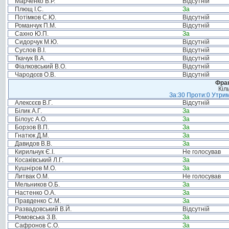
Марченко В.Р.
Відсутній
Плющ І.С.
За
Потімков С.Ю.
Відсутній
Романчук П.М.
Відсутній
Сахно Ю.П.
За
Сидорчук М.Ю.
Відсутній
Суслов В.І.
Відсутній
Ткачук В.А.
Відсутній
Фіалковський В.О.
Відсутній
Чародєєв О.В.
Відсутній
Фрак
Кіл
За:30 Проти:0 Утрим
Алексєєв В.Г.
Відсутній
Білик А.Г.
За
Білоус А.О.
За
Борзов В.П.
За
Гнатюк Д.М.
За
Давидов В.В.
За
Кирильчук Є.І.
Не голосував
Косаківський Л.Г.
За
Кушніров М.О.
За
Литвак О.М.
Не голосував
Мельников О.Б.
За
Настенко О.А.
За
Правденко С.М.
За
Развадовський В.Й.
Відсутній
Ромовська З.В.
За
Сафронов С.О.
За