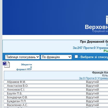
Верховн
Офіційний в
Про Державний бю
1
За:247 Проти:0 Утрима
Рі
- Вибрати зі списк
Зберегти
в
форматі RTF
Фракція Ком
Кіль
За:0 Проти:0 Утримал
Абрамов Ф.М.
Відсутній
Анастасієв В.О.
Відсутній
Аннєнков Є.І.
Відсутній
Баулін П.Б.
Відсутній
Бондарчук О.В.
Відсутній
Буждиган П.П.
Відсутній
Василенко А.С.
Відсутній