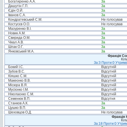
Богатиренко А.А.
За
Дашутін Г.П.
За
Єдін О.Й.
За
Іванов С.А.
За
Кондратевський С.М.
Не голосував
Костусєв О.О.
Не голосував
Мазуренко В.І.
За
Новик А.М.
За
Свирида О.М.
За
Чікал А.В.
За
Шпак О.Г.
За
Янковський М.А.
За
Фракція Соц
Кіл
За:3 Проти:0 Утрима
Бокий І.С.
Відсутній
Зубов В.С.
Відсутній
Кіяшко С.М.
Відсутній
Макеєнко В.В.
Відсутній
Місюра В.Я.
Відсутній
Мусієнко І.М.
Відсутній
Ніколаєнко С.М.
Відсутній
Семенюк В.П.
Відсутня
Станков А.К.
За
Цушко В.П.
За
Шеховцов О.Д.
Не голосував
Фракція 
Кіл
За:18 Проти:0 Утрим