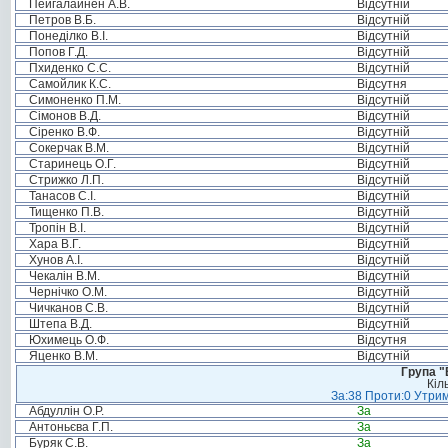
Пейгалайнен А.В.
Відсутній
Петров В.Б.
Відсутній
Понеділко В.І.
Відсутній
Попов Г.Д.
Відсутній
Пхиденко С.С.
Відсутній
Самойлик К.С.
Відсутня
Симоненко П.М.
Відсутній
Сімонов В.Д.
Відсутній
Сіренко В.Ф.
Відсутній
Сокерчак В.М.
Відсутній
Старинець О.Г.
Відсутній
Стрижко Л.П.
Відсутній
Танасов С.І.
Відсутній
Тищенко П.В.
Відсутній
Тропін В.І.
Відсутній
Хара В.Г.
Відсутній
Хунов А.І.
Відсутній
Чекалін В.М.
Відсутній
Чернічко О.М.
Відсутній
Чичканов С.В.
Відсутній
Штепа В.Д.
Відсутній
Юхимець О.Ф.
Відсутня
Яценко В.М.
Відсутній
Група "
Кіл
За:38 Проти:0 Утрим
Абдуллін О.Р.
За
Антоньєва Г.П.
За
Буряк С.В.
За