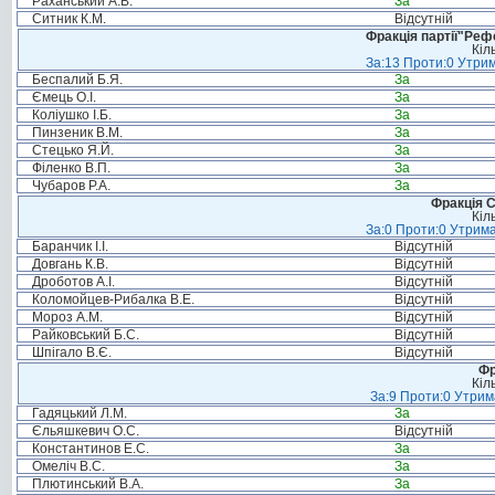
Раханський А.В.
За
Ситник К.М.
Відсутній
Фракція партії"Реф
Кіл
За:13 Проти:0 Утрим
Беспалий Б.Я.
За
Ємець О.І.
За
Коліушко І.Б.
За
Пинзеник В.М.
За
Стецько Я.Й.
За
Філенко В.П.
За
Чубаров Р.А.
За
Фракція С
Кіл
За:0 Проти:0 Утрима
Баранчик І.І.
Відсутній
Довгань К.В.
Відсутній
Дроботов А.І.
Відсутній
Коломойцев-Рибалка В.Е.
Відсутній
Мороз А.М.
Відсутній
Райковський Б.С.
Відсутній
Шпігало В.Є.
Відсутній
Фр
Кіл
За:9 Проти:0 Утрим
Гадяцький Л.М.
За
Єльяшкевич О.С.
Відсутній
Константинов Е.С.
За
Омеліч В.С.
За
Плютинський В.А.
За