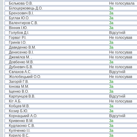
Бєлькова О.В.
Не голосувала
Білоцерковець Д.О.
За
Брензович В.І.
За
Буглак Ю.О.
За
Валентиров С.В.
За
Вінник І.Ю.
За
Голубов Д.І.
Відсутній
Горват Р.І.
Не голосував
Гринів І.О.
За
Давиденко В.М.
За
Денисенко В.І.
Не голосував
Джемілєв М. .
Не голосував
Довбенко М.В.
За
Дубневич Б.В.
Не голосував
Євлахов А.С.
Відсутній
Жолобецький О.О.
Не голосував
Загорій Г.В.
За
Іонова М.М.
За
Іщенко В.О.
За
Карпунцов В.В.
Відсутній
Кіт А.Б.
Не голосував
Кобцев М.В.
За
Козир Б.Ю.
За
Корнацький А.О.
Відсутній
Кривенко В.М.
За
Кудлаєнко С.В.
За
Куліченко І.І.
За
Курило В.С.
За