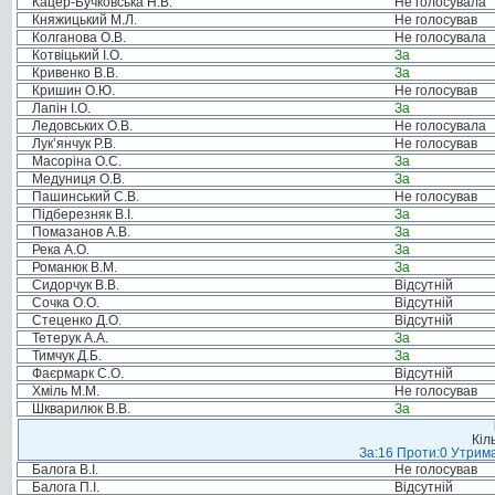
Кацер-Бучковська Н.В.
Не голосувала
Княжицький М.Л.
Не голосував
Колганова О.В.
Не голосувала
Котвіцький І.О.
За
Кривенко В.В.
За
Кришин О.Ю.
Не голосував
Лапін І.О.
За
Ледовських О.В.
Не голосувала
Лук’янчук Р.В.
Не голосував
Масоріна О.С.
За
Медуниця О.В.
За
Пашинський С.В.
Не голосував
Підберезняк В.І.
За
Помазанов А.В.
За
Река А.О.
За
Романюк В.М.
За
Сидорчук В.В.
Відсутній
Сочка О.О.
Відсутній
Стеценко Д.О.
Відсутній
Тетерук А.А.
За
Тимчук Д.Б.
За
Фаєрмарк С.О.
Відсутній
Хміль М.М.
Не голосував
Шкварилюк В.В.
За
Кіл
За:16 Проти:0 Утрима
Балога В.І.
Не голосував
Балога П.І.
Відсутній