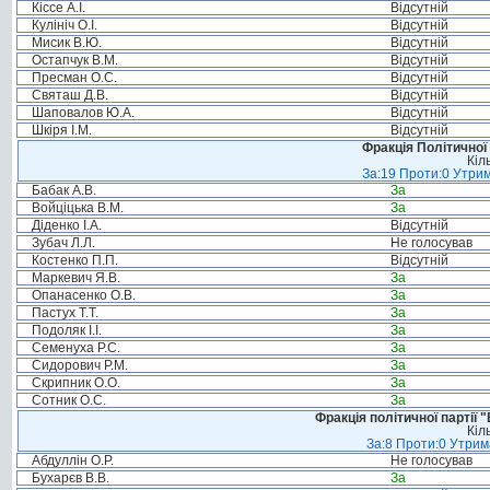
Кіссе А.І.
Відсутній
Кулініч О.І.
Відсутній
Мисик В.Ю.
Відсутній
Остапчук В.М.
Відсутній
Пресман О.С.
Відсутній
Святаш Д.В.
Відсутній
Шаповалов Ю.А.
Відсутній
Шкіря І.М.
Відсутній
Фракція Політичної
Кіл
За:19 Проти:0 Утрим
Бабак А.В.
За
Войціцька В.М.
За
Діденко І.А.
Відсутній
Зубач Л.Л.
Не голосував
Костенко П.П.
Відсутній
Маркевич Я.В.
За
Опанасенко О.В.
За
Пастух Т.Т.
За
Подоляк І.І.
За
Семенуха Р.С.
За
Сидорович Р.М.
За
Скрипник О.О.
За
Сотник О.С.
За
Фракція політичної партії
Кіл
За:8 Проти:0 Утрим
Абдуллін О.Р.
Не голосував
Бухарєв В.В.
За