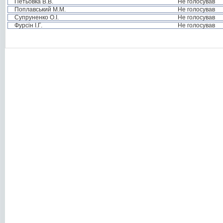
Петьовка В.В.
Не голосував
Поплавський М.М.
Не голосував
Супруненко О.І.
Не голосував
Фурсін І.Г.
Не голосував