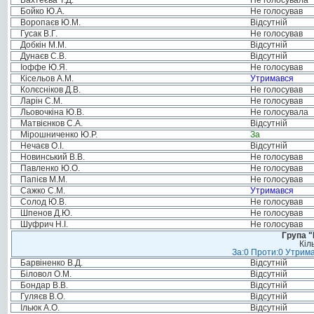
Бахтеєва Т.Д.
Не голосувала
Бойко Ю.А.
Не голосував
Воропаєв Ю.М.
Відсутній
Гусак В.Г.
Не голосував
Добкін М.М.
Відсутній
Дунаєв С.В.
Відсутній
Іоффе Ю.Я.
Не голосував
Кісельов А.М.
Утримався
Колєсніков Д.В.
Не голосував
Ларін С.М.
Не голосував
Льовочкіна Ю.В.
Не голосувала
Матвієнков С.А.
Відсутній
Мірошниченко Ю.Р.
За
Нечаєв О.І.
Відсутній
Новинський В.В.
Не голосував
Павленко Ю.О.
Не голосував
Папієв М.М.
Не голосував
Сажко С.М.
Утримався
Солод Ю.В.
Не голосував
Шпенов Д.Ю.
Не голосував
Шуфрич Н.І.
Не голосував
Група "
Кіл
За:0 Проти:0 Утрима
Барвіненко В.Д.
Відсутній
Біловол О.М.
Відсутній
Бондар В.В.
Відсутній
Гуляєв В.О.
Відсутній
Ільюк А.О.
Відсутній