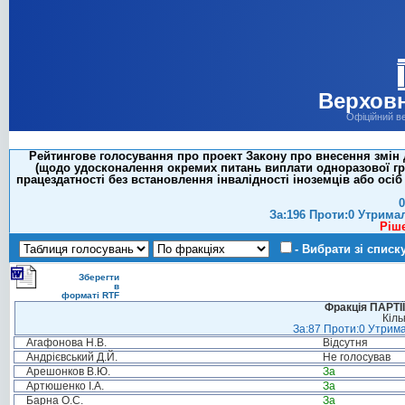
Верховн
Офіційний в
Рейтингове голосування про проект Закону про внесення змін д
(щодо удосконалення окремих питань виплати одноразової грош
працездатності без встановлення інвалідності іноземців або осі
0
За:196 Проти:0 Утрима
Ріш
- Вибрати зі списк
Зберегти
в
форматі RTF
Фракція ПАРТ
Кіль
За:87 Проти:0 Утрима
Агафонова Н.В.
Відсутня
Андрієвський Д.Й.
Не голосував
Арешонков В.Ю.
За
Артюшенко І.А.
За
Барна О.С.
За