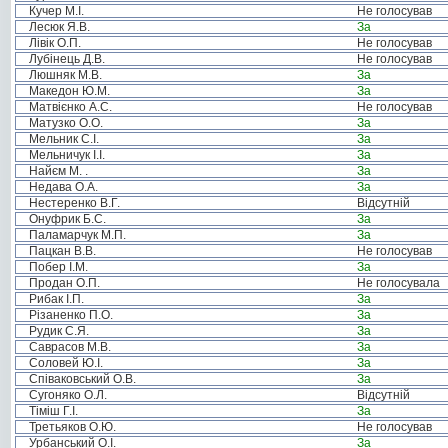
Кучер М.І.
Не голосував
Лесюк Я.В.
За
Лівік О.П.
Не голосував
Лубінець Д.В.
Не голосував
Люшняк М.В.
За
Македон Ю.М.
За
Матвієнко А.С.
Не голосував
Матузко О.О.
За
Мельник С.І.
За
Мельничук І.І.
За
Найєм М. .
За
Недава О.А.
За
Нестеренко В.Г.
Відсутній
Онуфрик Б.С.
За
Паламарчук М.П.
За
Пацкан В.В.
Не голосував
Побер І.М.
За
Продан О.П.
Не голосувала
Рибак І.П.
За
Різаненко П.О.
За
Рудик С.Я.
За
Саврасов М.В.
За
Соловей Ю.І.
За
Співаковський О.В.
За
Сугоняко О.Л.
Відсутній
Тіміш Г.І.
За
Третьяков О.Ю.
Не голосував
Урбанський О.І.
За