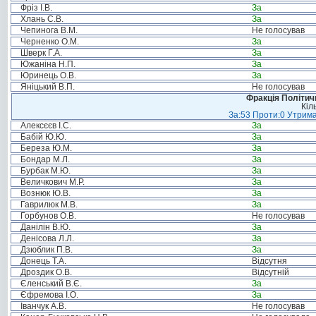
Фріз І.В.
За
Хлань С.В.
За
Чепинога В.М.
Не голосував
Черненко О.М.
За
Шверк Г.А.
За
Южаніна Н.П.
За
Юринець О.В.
За
Яніцький В.П.
Не голосував
Фракція Політи
Кіл
За:53 Проти:0 Утрима
Алексєєв І.С.
За
Бабій Ю.Ю.
За
Береза Ю.М.
За
Бондар М.Л.
За
Бурбак М.Ю.
За
Величкович М.Р.
За
Вознюк Ю.В.
За
Гаврилюк М.В.
За
Горбунов О.В.
Не голосував
Данілін В.Ю.
За
Денісова Л.Л.
За
Дзюблик П.В.
За
Донець Т.А.
Відсутня
Дроздик О.В.
Відсутній
Єленський В.Є.
За
Єфремова І.О.
За
Іванчук А.В.
Не голосував