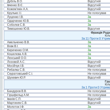
Дубіль В.О.
Відсутній
Івченко В.Є.
Відсутній
Кожем’якін А.А.
Відсутній
Крулько І.І.
Не голосував
Луценко І.В.
За
Одарченко Ю.В.
За
Соболєв С.В.
За
Тимошенко Ю.В.
Відсутня
Фракція Ради
Кіл
За:11 Проти:0 Утрим
Амельченко В.В.
За
Вовк В.І.
За
Кириченко О.М.
За
Кошелєва А.В.
За
Ленський О.О.
За
Лозовой А.С.
Відсутній
Мосійчук І.В.
Відсутній
Рибалка С.В.
Не голосував
Скуратовський С.І.
Не голосував
Шухевич Ю.Р.
Відсутній
Гру
Кіл
За:1 Проти:0 Утрима
Бандуров В.В.
Не голосував
Гіршфельд А.М.
Не голосував
Івахів С.П.
Відсутній
Мартиняк С.В.
Відсутній
Молоток І.Ф.
За