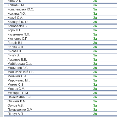
Кінах А.К.
За
Клімов Л.М.
За
Ковалевська Ю.С.
За
Кожара Л.О.
За
Козуб О.А.
За
Колоцей Ю.О.
За
Коновалюк В.І.
За
Корж П.П.
За
Кузьменко П.П.
За
Кунченко О.П.
За
Ландік В.І.
За
Лелюк О.В.
За
Лисов І.В.
За
Личук В.І.
За
Лук’янов В.В.
За
Майборода С.Ф.
За
Малишев В.С.
За
Маньковський Г.В.
За
Мельник С.А.
За
Мироненко М.І.
За
Момот С.В.
За
Мошак С.М.
За
Мхітарян Н.М.
За
Наконечний В.Л.
За
Олійник В.М.
За
Орлов А.В.
За
Пеклушенко О.М.
За
Пінчук А.П.
За