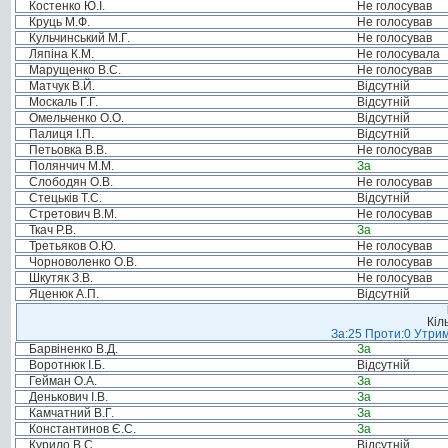
Костенко Ю.І.
Не голосував
Круць М.Ф.
Не голосував
Кульчинський М.Г.
Не голосував
Ляпіна К.М.
Не голосувала
Марущенко В.С.
Не голосував
Матчук В.Й.
Відсутній
Москаль Г.Г.
Відсутній
Омельченко О.О.
Відсутній
Палиця І.П.
Відсутній
Петьовка В.В.
Не голосував
Полянчич М.М.
За
Слободян О.В.
Не голосував
Стецьків Т.С.
Відсутній
Стретович В.М.
Не голосував
Ткач Р.В.
За
Третьяков О.Ю.
Не голосував
Чорноволенко О.В.
Не голосував
Шкутяк З.В.
Не голосував
Яценюк А.П.
Відсутній
Кіл
За:25 Проти:0 Утрим
Барвіненко В.Д.
За
Воротнюк І.Б.
Відсутній
Гейман О.А.
За
Денькович І.В.
За
Камчатний В.Г.
За
Константинов Є.С.
За
Курило В.С.
Відсутній