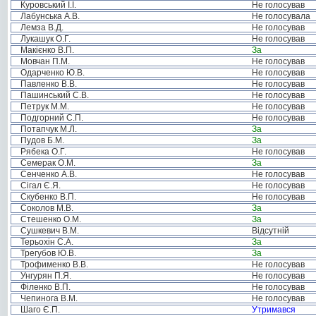
Куровський І.І.
Не голосував
Лабунська А.В.
Не голосувала
Лемза В.Д.
Не голосував
Лукашук О.Г.
Не голосував
Макієнко В.П.
За
Мовчан П.М.
Не голосував
Одарченко Ю.В.
Не голосував
Павленко В.В.
Не голосував
Пашинський С.В.
Не голосував
Петрук М.М.
Не голосував
Подгорний С.П.
Не голосував
Потапчук М.Л.
За
Пудов Б.М.
За
Рябека О.Г.
Не голосував
Семерак О.М.
За
Сенченко А.В.
Не голосував
Сігал Є.Я.
Не голосував
Скубенко В.П.
Не голосував
Соколов М.В.
За
Стешенко О.М.
За
Сушкевич В.М.
Відсутній
Терьохін С.А.
За
Трегубов Ю.В.
За
Трофименко В.В.
Не голосував
Унгурян П.Я.
Не голосував
Філенко В.П.
Не голосував
Чепинога В.М.
Не голосував
Шаго Є.П.
Утримався