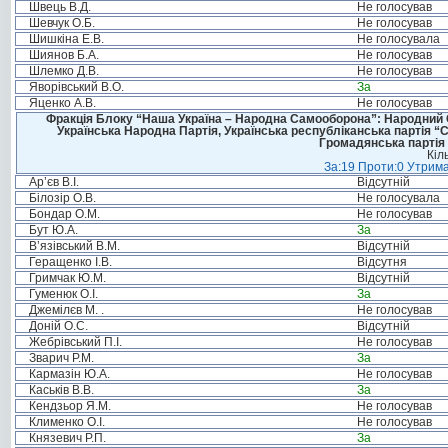
Швець В.Д.
Не голосував
Шевчук О.Б.
Не голосував
Шишкіна Е.В.
Не голосувала
Шиянов Б.А.
Не голосував
Шлемко Д.В.
Не голосував
Яворівський В.О.
За
Яценко А.В.
Не голосував
Фракція Блоку “Наша Україна – Народна Самооборона”: Народний Со
Українська Народна Партія, Українська республіканська партія “
Громадянська партія 
Кіл
За:19 Проти:0 Утрима
Ар’єв В.І.
Відсутній
Білозір О.В.
Не голосувала
Бондар О.М.
Не голосував
Бут Ю.А.
За
В’язівський В.М.
Відсутній
Геращенко І.В.
Відсутня
Гримчак Ю.М.
Відсутній
Гуменюк О.І.
За
Джемілєв М. .
Не голосував
Доній О.С.
Відсутній
Жебрівський П.І.
Не голосував
Зварич Р.М.
За
Кармазін Ю.А.
Не голосував
Каськів В.В.
За
Кендзьор Я.М.
Не голосував
Клименко О.І.
Не голосував
Князевич Р.П.
За