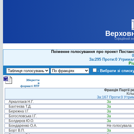
Верховн
Офіційний в
Поіменне голосування про проект Постанов
0
За:295 Проти:0 Утрима
Рі
- Вибрати зі списк
Зберегти
в
форматі RTF
Фракція Партії р
Кіль
За:167 Проти:0 Утрим
Аркаллаєв Н.Г.
За
Бахтеєва Т.Д.
За
Бережна І.Г.
За
Богословська І.Г.
За
Болдирєв Ю.О.
За
Бондаренко О.А.
Не голосувала
Борт В.П.
За