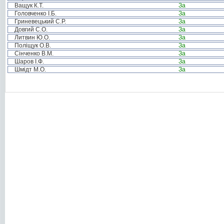
Ващук К.Т.
За
Головченко І.Б.
За
Гриневецький С.Р.
За
Довгий С.О.
За
Литвин Ю.О.
За
Поліщук О.В.
За
Сінченко В.М.
За
Шаров І.Ф.
За
Шмідт М.О.
За