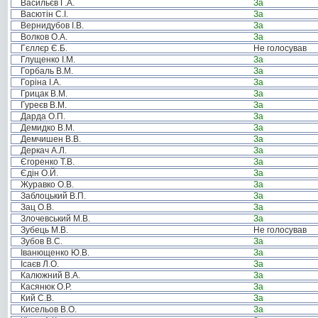
Васильєв Г.А.
За
Васютін С.І.
За
Вернидубов І.В.
За
Волков О.А.
За
Гєллєр Є.Б.
Не голосував
Глущенко І.М.
За
Горбаль В.М.
За
Горіна І.А.
За
Грицак В.М.
За
Гуреєв В.М.
За
Дарда О.П.
За
Демидко В.М.
За
Демчишен В.В.
За
Деркач А.Л.
За
Єгоренко Т.В.
За
Єдін О.Й.
За
Журавко О.В.
За
Заблоцький В.П.
За
Зац О.В.
За
Злочевський М.В.
За
Зубець М.В.
Не голосував
Зубов В.С.
За
Іванющенко Ю.В.
За
Ісаєв Л.О.
За
Калюжний В.А.
За
Касянюк О.Р.
За
Кий С.В.
За
Кисельов В.О.
За