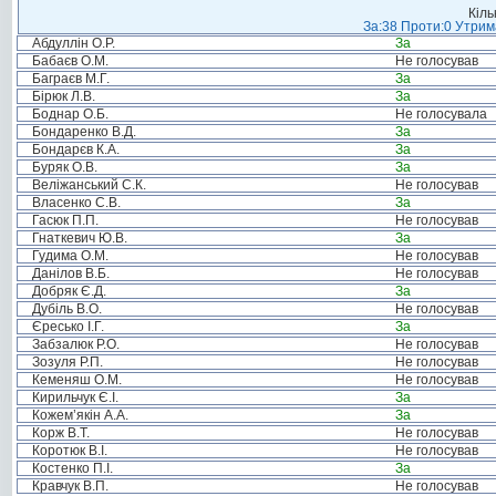
Кіль
За:38 Проти:0 Утрима
Абдуллін О.Р.
За
Бабаєв О.М.
Не голосував
Баграєв М.Г.
За
Бірюк Л.В.
За
Боднар О.Б.
Не голосувала
Бондаренко В.Д.
За
Бондарєв К.А.
За
Буряк О.В.
За
Веліжанський С.К.
Не голосував
Власенко С.В.
За
Гасюк П.П.
Не голосував
Гнаткевич Ю.В.
За
Гудима О.М.
Не голосував
Данілов В.Б.
Не голосував
Добряк Є.Д.
За
Дубіль В.О.
Не голосував
Єресько І.Г.
За
Забзалюк Р.О.
Не голосував
Зозуля Р.П.
Не голосував
Кеменяш О.М.
Не голосував
Кирильчук Є.І.
За
Кожем’якін А.А.
За
Корж В.Т.
Не голосував
Коротюк В.І.
Не голосував
Костенко П.І.
За
Кравчук В.П.
Не голосував