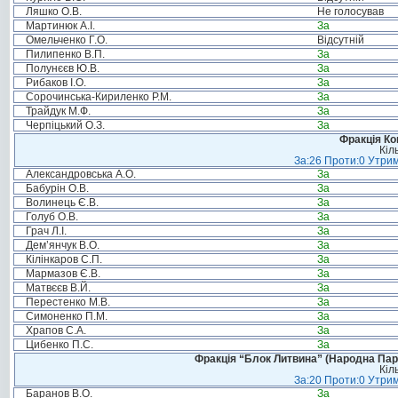
Ляшко О.В.
Не голосував
Мартинюк А.І.
За
Омельченко Г.О.
Відсутній
Пилипенко В.П.
За
Полунєєв Ю.В.
За
Рибаков І.О.
За
Сорочинська-Кириленко Р.М.
За
Трайдук М.Ф.
За
Черпіцький О.З.
За
Фракція Ком
Кіл
За:26 Проти:0 Утрим
Александровська А.О.
За
Бабурін О.В.
За
Волинець Є.В.
За
Голуб О.В.
За
Грач Л.І.
За
Дем’янчук В.О.
За
Кілінкаров С.П.
За
Мармазов Є.В.
За
Матвєєв В.Й.
За
Перестенко М.В.
За
Симоненко П.М.
За
Храпов С.А.
За
Цибенко П.С.
За
Фракція “Блок Литвина” (Народна Парті
Кіл
За:20 Проти:0 Утрим
Баранов В.О.
За