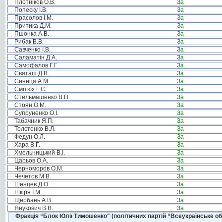
Плотніков О.В.
За
Попеску І.В.
За
Прасолов І.М.
За
Притика Д.М.
За
Пшонка А.В.
За
Рибак В.В.
За
Савченко І.В.
За
Саламатін Д.А.
За
Самофалов Г.Г.
За
Святаш Д.В.
За
Синиця А.М.
За
Смітюх Г.Є.
За
Стельмашенко В.П.
За
Стоян О.М.
За
Супруненко О.І.
За
Табачник Я.П.
За
Толстенко В.Л.
За
Федун О.Л.
За
Хара В.Г.
За
Хмельницький В.І.
За
Царьов О.А.
За
Черноморов О.М.
За
Чечетов М.В.
За
Шенцев Д.О.
За
Шкіря І.М.
За
Щербань А.В.
За
Янукович В.В.
За
Фракція “Блок Юлії Тимошенко" (політичних партій “Всеукраїнське об