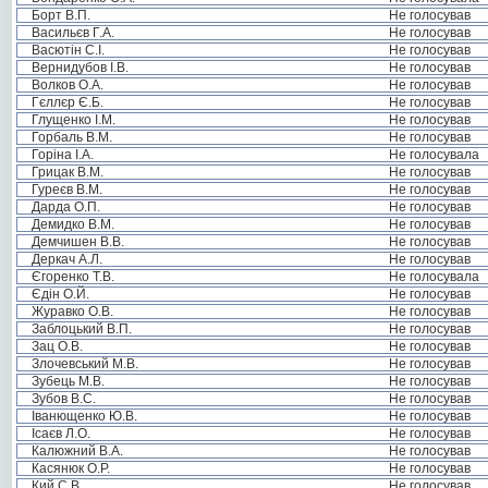
Борт В.П.
Не голосував
Васильєв Г.А.
Не голосував
Васютін С.І.
Не голосував
Вернидубов І.В.
Не голосував
Волков О.А.
Не голосував
Гєллєр Є.Б.
Не голосував
Глущенко І.М.
Не голосував
Горбаль В.М.
Не голосував
Горіна І.А.
Не голосувала
Грицак В.М.
Не голосував
Гуреєв В.М.
Не голосував
Дарда О.П.
Не голосував
Демидко В.М.
Не голосував
Демчишен В.В.
Не голосував
Деркач А.Л.
Не голосував
Єгоренко Т.В.
Не голосувала
Єдін О.Й.
Не голосував
Журавко О.В.
Не голосував
Заблоцький В.П.
Не голосував
Зац О.В.
Не голосував
Злочевський М.В.
Не голосував
Зубець М.В.
Не голосував
Зубов В.С.
Не голосував
Іванющенко Ю.В.
Не голосував
Ісаєв Л.О.
Не голосував
Калюжний В.А.
Не голосував
Касянюк О.Р.
Не голосував
Кий С.В.
Не голосував