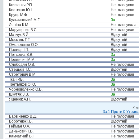
Клименко О.І.
Не голосував
Князевич Р.П.
Не голосував
Костенко Ю.І.
Не голосував
Круць М.Ф.
Не голосував
Кульчинський М.Г.
За
Ляпіна К.М.
Не голосувала
Марущенко В.С.
Не голосував
Матчук В.Й.
Відсутній
Москаль Г.Г.
Відсутній
Омельченко О.О.
Відсутній
Палиця І.П.
Відсутній
Петьовка В.В.
За
Полянчич М.М.
За
Слободян О.В.
Не голосував
Стецьків Т.С.
Відсутній
Стретович В.М.
Не голосував
Ткач Р.В.
За
Третьяков О.Ю.
За
Чорноволенко О.В.
Не голосував
Шкутяк З.В.
За
Яценюк А.П.
Відсутній
Кіл
За:1 Проти:0 Утрима
Барвіненко В.Д.
Не голосував
Воротнюк І.Б.
Відсутній
Гейман О.А.
Не голосував
Денькович І.В.
Не голосував
Камчатний В.Г.
Не голосував