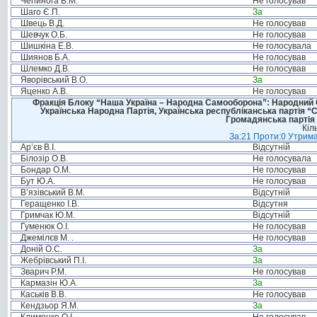
Чепинога В.М.
Не голосував
Шаго Є.П.
За
Швець В.Д.
Не голосував
Шевчук О.Б.
Не голосував
Шишкіна Е.В.
Не голосувала
Шиянов Б.А.
Не голосував
Шлемко Д.В.
Не голосував
Яворівський В.О.
За
Яценко А.В.
Не голосував
Фракція Блоку “Наша Україна – Народна Самооборона”: Народний Со
Українська Народна Партія, Українська республіканська партія “
Громадянська партія 
Кіл
За:21 Проти:0 Утрима
Ар’єв В.І.
Відсутній
Білозір О.В.
Не голосувала
Бондар О.М.
Не голосував
Бут Ю.А.
Не голосував
В’язівський В.М.
Відсутній
Геращенко І.В.
Відсутня
Гримчак Ю.М.
Відсутній
Гуменюк О.І.
Не голосував
Джемілєв М. .
Не голосував
Доній О.С.
За
Жебрівський П.І.
За
Зварич Р.М.
Не голосував
Кармазін Ю.А.
За
Каськів В.В.
Не голосував
Кендзьор Я.М.
За