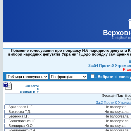
Верховн
Офіційний в
Поіменне голосування про поправку №6 народного депутата Ка
вибори народних депутатів України" (щодо порядку заміщення 
0
За:54 Проти:0 Утримал
Ріш
- Вибрати зі списк
Зберегти
в
форматі RTF
Фракція Партії р
Кіль
За:2 Проти:0 Утримал
Аркаллаєв Н.Г.
Не голосував
Бахтеєва Т.Д.
Не голосувала
Бережна І.Г.
Не голосувала
Богословська І.Г.
Не голосувала
Болдирєв Ю.О.
Не голосував
Бондаренко О.А.
Не голосувала