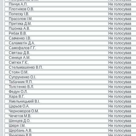
Пінчук А.П.
Не голосував
Плотніков О.В.
Не голосував
Попеску І.В.
Не голосував
Прасолов І.М.
Не голосував
Притика Д.М.
Не голосував
Пшонка А.В.
Не голосував
Рибак В.В.
Не голосував
Савченко І.В.
Не голосував
Саламатін Д.А.
Не голосував
Самофалов Г.Г.
Не голосував
Святаш Д.В.
Не голосував
Синиця А.М.
Не голосував
Смітюх Г.Є.
Не голосував
Стельмашенко В.П.
Не голосував
Стоян О.М.
Не голосував
Супруненко О.І.
Не голосував
Табачник Я.П.
Не голосував
Толстенко В.Л.
Не голосував
Федун О.Л.
Не голосував
Хара В.Г.
Не голосував
Хмельницький В.І.
Не голосував
Царьов О.А.
Не голосував
Черноморов О.М.
Не голосував
Чечетов М.В.
Не голосував
Шенцев Д.О.
Не голосував
Шкіря І.М.
Не голосував
Щербань А.В.
Не голосував
Янукович В.В.
Не голосував