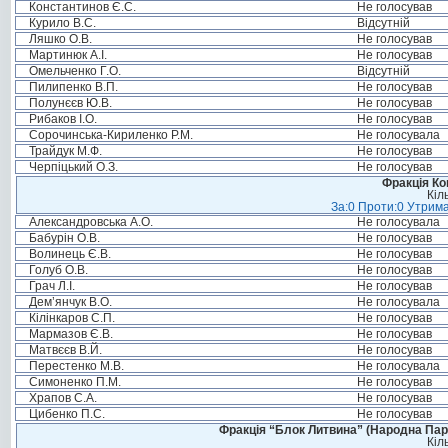
Константинов Є.С.
Не голосував
Курило В.С.
Відсутній
Ляшко О.В.
Не голосував
Мартинюк А.І.
Не голосував
Омельченко Г.О.
Відсутній
Пилипенко В.П.
Не голосував
Полунєєв Ю.В.
Не голосував
Рибаков І.О.
Не голосував
Сорочинська-Кириленко Р.М.
Не голосувала
Трайдук М.Ф.
Не голосував
Черпіцький О.З.
Не голосував
Фракція Ком
Кіл
За:0 Проти:0 Утрима
Александровська А.О.
Не голосувала
Бабурін О.В.
Не голосував
Волинець Є.В.
Не голосував
Голуб О.В.
Не голосував
Грач Л.І.
Не голосував
Дем’янчук В.О.
Не голосувала
Кілінкаров С.П.
Не голосував
Мармазов Є.В.
Не голосував
Матвєєв В.Й.
Не голосував
Перестенко М.В.
Не голосувала
Симоненко П.М.
Не голосував
Храпов С.А.
Не голосував
Цибенко П.С.
Не голосував
Фракція “Блок Литвина” (Народна Парті
Кіл