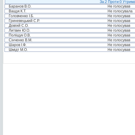
За:2 Проти:0 Утрима
Баранов В.О.
Не голосував
Ващук К.Т.
Не голосувала
Головченко І.Б.
Не голосував
Гриневецький С.Р.
Не голосував
Довгий С.О.
Не голосував
Литвин Ю.О.
Не голосував
Поліщук О.В.
Не голосував
Сінченко В.М.
Не голосував
Шаров І.Ф.
Не голосував
Шмідт М.О.
Не голосував