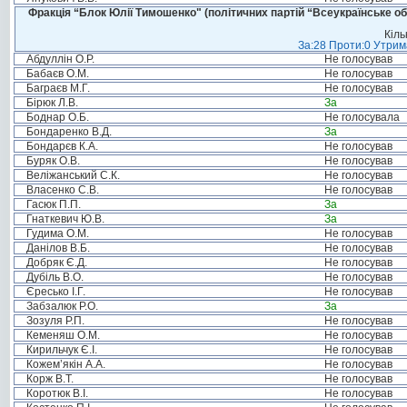
Фракція “Блок Юлії Тимошенко" (політичних партій “Всеукраїнське об
Кіль
За:28 Проти:0 Утрима
Абдуллін О.Р.
Не голосував
Бабаєв О.М.
Не голосував
Баграєв М.Г.
Не голосував
Бірюк Л.В.
За
Боднар О.Б.
Не голосувала
Бондаренко В.Д.
За
Бондарєв К.А.
Не голосував
Буряк О.В.
Не голосував
Веліжанський С.К.
Не голосував
Власенко С.В.
Не голосував
Гасюк П.П.
За
Гнаткевич Ю.В.
За
Гудима О.М.
Не голосував
Данілов В.Б.
Не голосував
Добряк Є.Д.
Не голосував
Дубіль В.О.
Не голосував
Єресько І.Г.
Не голосував
Забзалюк Р.О.
За
Зозуля Р.П.
Не голосував
Кеменяш О.М.
Не голосував
Кирильчук Є.І.
Не голосував
Кожем’якін А.А.
Не голосував
Корж В.Т.
Не голосував
Коротюк В.І.
Не голосував