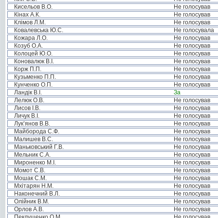
Кисельов В.О.
Не голосував
Кінах А.К.
Не голосував
Клімов Л.М.
Не голосував
Ковалевська Ю.С.
Не голосувала
Кожара Л.О.
Не голосував
Козуб О.А.
Не голосував
Колоцей Ю.О.
Не голосував
Коновалюк В.І.
Не голосував
Корж П.П.
Не голосував
Кузьменко П.П.
Не голосував
Кунченко О.П.
Не голосував
Ландік В.І.
За
Лелюк О.В.
Не голосував
Лисов І.В.
Не голосував
Личук В.І.
Не голосував
Лук’янов В.В.
Не голосував
Майборода С.Ф.
Не голосував
Малишев В.С.
Не голосував
Маньковський Г.В.
Не голосував
Мельник С.А.
Не голосував
Мироненко М.І.
Не голосував
Момот С.В.
Не голосував
Мошак С.М.
Не голосував
Мхітарян Н.М.
Не голосував
Наконечний В.Л.
Не голосував
Олійник В.М.
Не голосував
Орлов А.В.
Не голосував
Пеклушенко О.М.
Не голосував