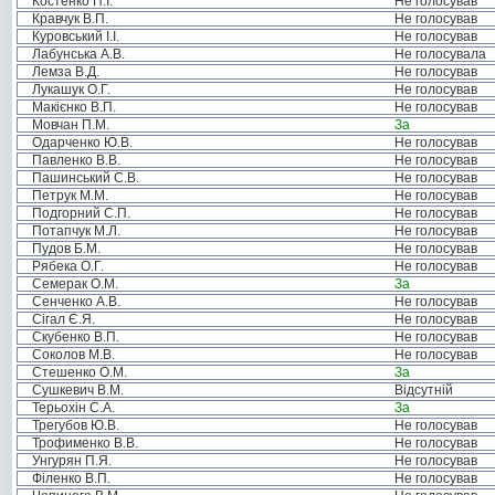
Костенко П.І.
Не голосував
Кравчук В.П.
Не голосував
Куровський І.І.
Не голосував
Лабунська А.В.
Не голосувала
Лемза В.Д.
Не голосував
Лукашук О.Г.
Не голосував
Макієнко В.П.
Не голосував
Мовчан П.М.
За
Одарченко Ю.В.
Не голосував
Павленко В.В.
Не голосував
Пашинський С.В.
Не голосував
Петрук М.М.
Не голосував
Подгорний С.П.
Не голосував
Потапчук М.Л.
Не голосував
Пудов Б.М.
Не голосував
Рябека О.Г.
Не голосував
Семерак О.М.
За
Сенченко А.В.
Не голосував
Сігал Є.Я.
Не голосував
Скубенко В.П.
Не голосував
Соколов М.В.
Не голосував
Стешенко О.М.
За
Сушкевич В.М.
Відсутній
Терьохін С.А.
За
Трегубов Ю.В.
Не голосував
Трофименко В.В.
Не голосував
Унгурян П.Я.
Не голосував
Філенко В.П.
Не голосував