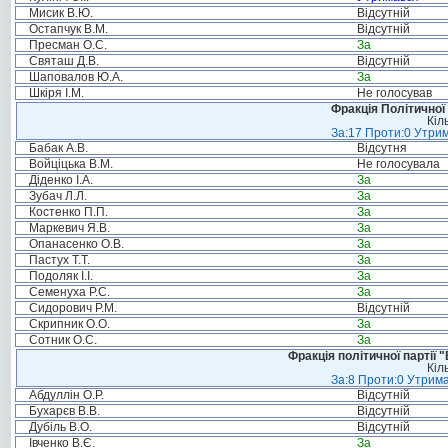
Мисик В.Ю.
Відсутній
Остапчук В.М.
Відсутній
Пресман О.С.
За
Святаш Д.В.
Відсутній
Шаповалов Ю.А.
За
Шкіря І.М.
Не голосував
Фракція Політичної
Кіл
За:17 Проти:0 Утрим
Бабак А.В.
Відсутня
Войціцька В.М.
Не голосувала
Діденко І.А.
За
Зубач Л.Л.
За
Костенко П.П.
За
Маркевич Я.В.
За
Опанасенко О.В.
За
Пастух Т.Т.
За
Подоляк І.І.
За
Семенуха Р.С.
За
Сидорович Р.М.
Відсутній
Скрипник О.О.
За
Сотник О.С.
За
Фракція політичної партії
Кіл
За:8 Проти:0 Утрима
Абдуллін О.Р.
Відсутній
Бухарєв В.В.
Відсутній
Дубіль В.О.
Відсутній
Івченко В.Є.
За