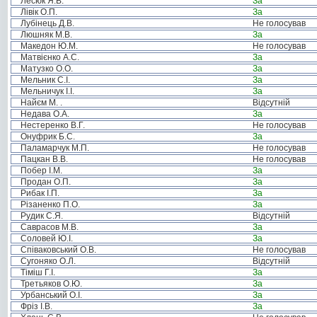
Лесюк Я.В.
За
Лівік О.П.
За
Лубінець Д.В.
Не голосував
Люшняк М.В.
За
Македон Ю.М.
Не голосував
Матвієнко А.С.
За
Матузко О.О.
За
Мельник С.І.
За
Мельничук І.І.
За
Найєм М. .
Відсутній
Недава О.А.
За
Нестеренко В.Г.
Не голосував
Онуфрик Б.С.
За
Паламарчук М.П.
Не голосував
Пацкан В.В.
Не голосував
Побер І.М.
За
Продан О.П.
За
Рибак І.П.
За
Різаненко П.О.
За
Рудик С.Я.
Відсутній
Саврасов М.В.
За
Соловей Ю.І.
За
Співаковський О.В.
Не голосував
Сугоняко О.Л.
Відсутній
Тіміш Г.І.
За
Третьяков О.Ю.
За
Урбанський О.І.
За
Фріз І.В.
За