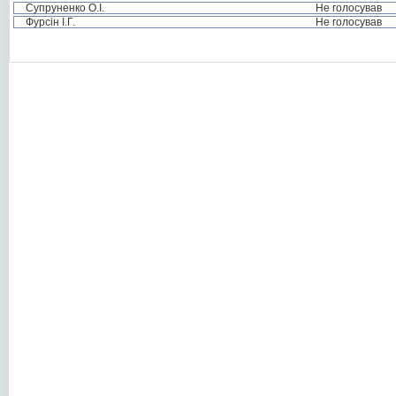
Супруненко О.І.
Не голосував
Фурсін І.Г.
Не голосував