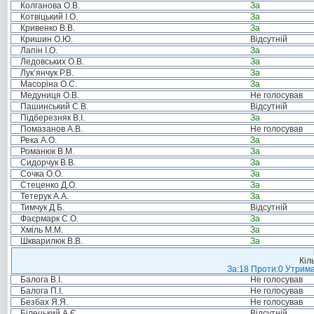
Колганова О.В.
За
Котвіцький І.О.
За
Кривенко В.В.
За
Кришин О.Ю.
Відсутній
Лапін І.О.
За
Ледовських О.В.
За
Лук’янчук Р.В.
За
Масоріна О.С.
За
Медуниця О.В.
Не голосував
Пашинський С.В.
Відсутній
Підберезняк В.І.
За
Помазанов А.В.
Не голосував
Река А.О.
За
Романюк В.М.
За
Сидорчук В.В.
За
Сочка О.О.
За
Стеценко Д.О.
За
Тетерук А.А.
За
Тимчук Д.Б.
Відсутній
Фаєрмарк С.О.
За
Хміль М.М.
За
Шкварилюк В.В.
За
Кіл
За:18 Проти:0 Утрима
Балога В.І.
Не голосував
Балога П.І.
Не голосував
Безбах Я.Я.
Не голосував
Білецький А.Є.
Відсутній