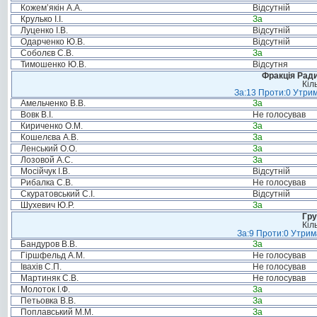
Кожем’якін А.А.
Відсутній
Крулько І.І.
За
Луценко І.В.
Відсутній
Одарченко Ю.В.
Відсутній
Соболєв С.В.
За
Тимошенко Ю.В.
Відсутня
Фракція Ради
Кіл
За:13 Проти:0 Утрим
Амельченко В.В.
За
Вовк В.І.
Не голосував
Кириченко О.М.
За
Кошелєва А.В.
За
Ленський О.О.
За
Лозовой А.С.
За
Мосійчук І.В.
Відсутній
Рибалка С.В.
Не голосував
Скуратовський С.І.
Відсутній
Шухевич Ю.Р.
За
Гру
Кіл
За:9 Проти:0 Утрим
Бандуров В.В.
За
Гіршфельд А.М.
Не голосував
Івахів С.П.
Не голосував
Мартиняк С.В.
Не голосував
Молоток І.Ф.
За
Петьовка В.В.
За
Поплавський М.М.
За