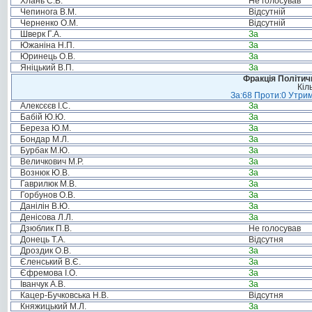
Хлань С.В.
Не голосував
Чепинога В.М.
Відсутній
Черненко О.М.
Відсутній
Шверк Г.А.
За
Южаніна Н.П.
За
Юринець О.В.
За
Яніцький В.П.
За
Фракція Політи
Кіл
За:68 Проти:0 Утрим
Алексєєв І.С.
За
Бабій Ю.Ю.
За
Береза Ю.М.
За
Бондар М.Л.
За
Бурбак М.Ю.
За
Величкович М.Р.
За
Вознюк Ю.В.
За
Гаврилюк М.В.
За
Горбунов О.В.
За
Данілін В.Ю.
За
Денісова Л.Л.
За
Дзюблик П.В.
Не голосував
Донець Т.А.
Відсутня
Дроздик О.В.
За
Єленський В.Є.
За
Єфремова І.О.
За
Іванчук А.В.
За
Кацер-Бучковська Н.В.
Відсутня
Княжицький М.Л.
За