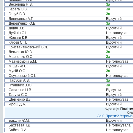
Веселова Н.В.
За
Герега О.В.
За
Голуб В.В.
За
Денисенко А.П.
Відсутній
Дерев’янко Ю.Б.
За
Дідич В.В.
Відсутній
Дубінін О.І.
Не голосував
Жеваго К.В.
Відсутній
Клюєв С.П.
Відсутній
Константіновський В.Л.
Відсутній
Левченко Ю.В.
За
Марченко О.О.
За
Матківський Б.М.
Не голосував
Міщенко С.Г.
Відсутній
Мусій О.С.
За
Осуховський О.І.
Не голосував
Парубій А.В.
За
Пташник В.Ю.
За
Савченко Н.В.
Відсутня
Тарута С.О.
Відсутній
Шевченко В.Л.
Не голосував
Ярош Д.А.
Відсутній
Фракція Політич
Кіл
За:0 Проти:2 Утримал
Бакулін Є.М.
Відсутній
Бахтеєва Т.Д.
Не голосувала
Бойко Ю.А.
Не голосував