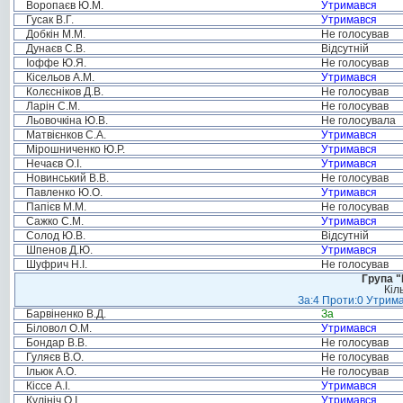
Воропаєв Ю.М.
Утримався
Гусак В.Г.
Утримався
Добкін М.М.
Не голосував
Дунаєв С.В.
Відсутній
Іоффе Ю.Я.
Не голосував
Кісельов А.М.
Утримався
Колєсніков Д.В.
Не голосував
Ларін С.М.
Не голосував
Льовочкіна Ю.В.
Не голосувала
Матвієнков С.А.
Утримався
Мірошниченко Ю.Р.
Утримався
Нечаєв О.І.
Утримався
Новинський В.В.
Не голосував
Павленко Ю.О.
Утримався
Папієв М.М.
Не голосував
Сажко С.М.
Утримався
Солод Ю.В.
Відсутній
Шпенов Д.Ю.
Утримався
Шуфрич Н.І.
Не голосував
Група "
Кіл
За:4 Проти:0 Утрима
Барвіненко В.Д.
За
Біловол О.М.
Утримався
Бондар В.В.
Не голосував
Гуляєв В.О.
Не голосував
Ільюк А.О.
Не голосував
Кіссе А.І.
Утримався
Кулініч О.І.
Утримався