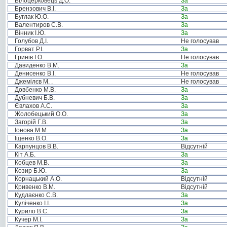
Білоцерковець Д.О.
За
Брензович В.І.
За
Буглак Ю.О.
За
Валентиров С.В.
За
Вінник І.Ю.
За
Голубов Д.І.
Не голосував
Горват Р.І.
За
Гринів І.О.
Не голосував
Давиденко В.М.
За
Денисенко В.І.
Не голосував
Джемілєв М. .
Не голосував
Довбенко М.В.
За
Дубневич Б.В.
За
Євлахов А.С.
За
Жолобецький О.О.
За
Загорій Г.В.
За
Іонова М.М.
За
Іщенко В.О.
За
Карпунцов В.В.
Відсутній
Кіт А.Б.
За
Кобцев М.В.
За
Козир Б.Ю.
За
Корнацький А.О.
Відсутній
Кривенко В.М.
Відсутній
Кудлаєнко С.В.
За
Куліченко І.І.
За
Курило В.С.
За
Кучер М.І.
За