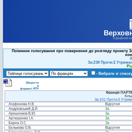
Верховн
Офіційний в
Поіменне голосування про повернення до розгляду проекту За
кон
0
За:238 Проти:2 Утрима
Рі
- Вибрати зі списк
Зберегти
в
форматі RTF
Фракція ПАРТ
Кіль
За:101 Проти:0 Утрима
Агафонова Н.В.
Відсутня
Андрієвський Д.Й.
За
Арешонков В.Ю.
За
Артюшенко І.А.
За
Барна О.С.
За
Бєлькова О.В.
Відсутня