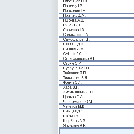
Плотніков О.В.
Попеску І.В.
Прасолов І.М.
Притика Д.М.
Пшонка А.В.
Рибак В.В.
Савченко І.В.
Саламатін Д.А.
Самофалов Г.Г.
Святаш Д.В.
Синиця А.М.
Смітюх Г.Є.
Стельмашенко В.П.
Стоян О.М.
Супруненко О.І.
Табачник Я.П.
Толстенко В.Л.
Федун О.Л.
Хара В.Г.
Хмельницький В.І.
Царьов О.А.
Черноморов О.М.
Чечетов М.В.
Шенцев Д.О.
Шкіря І.М.
Щербань А.В.
Янукович В.В.