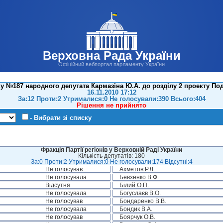
Верховна Рада України
Офіційний вебпортал парламенту України
 №187 народного депутата Кармазіна Ю.А. до розділу 2 проекту Под
16.11.2010 17:12
За:12 Проти:2 Утрималися:0 Не голосували:390 Всього:404
Рішення не прийнято
- Вибрати зі списку
Фракція Партії регіонів у Верховній Раді України
Кількість депутатів: 180
За:0 Проти:2 Утрималися:0 Не голосували:174 Відсутні:4
Не голосував
Ахметов Р.Л.
Не голосувала
Бевзенко В.Ф.
Відсутня
Білий О.П.
Не голосувала
Богуслаєв В.О.
Не голосував
Бондаренко В.В.
Не голосувала
Бондик В.А.
Не голосував
Боярчук О.В.