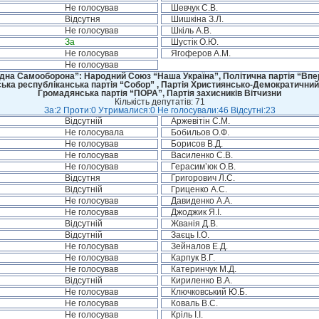
Не голосував
Шевчук С.В.
Відсутня
Шишкіна З.Л.
Не голосував
Шкіль А.В.
За
Шустік О.Ю.
Не голосував
Ягоферов А.М.
Не голосував
дна Самооборона”: Народний Союз “Наша Україна”, Політична партія “Впере
ська республіканська партія “Собор” , Партія Християнсько-Демократичний
Громадянська партія “ПОРА”, Партія захисників Вітчизни
Кількість депутатів: 71
За:2 Проти:0 Утрималися:0 Не голосували:46 Відсутні:23
Відсутній
Аржевітін С.М.
Не голосувала
Бобильов О.Ф.
Не голосував
Борисов В.Д.
Не голосував
Василенко С.В.
Не голосував
Герасим’юк О.В.
Відсутня
Григорович Л.С.
Відсутній
Гриценко А.С.
Не голосував
Давиденко А.А.
Не голосував
Джоджик Я.І.
Відсутній
Жванія Д.В.
Відсутній
Заєць І.О.
Не голосував
Зейналов Е.Д.
Не голосував
Карпук В.Г.
Не голосував
Катеринчук М.Д.
Відсутній
Кириленко В.А.
Не голосував
Ключковський Ю.Б.
Не голосував
Коваль В.С.
Не голосував
Кріль І.І.