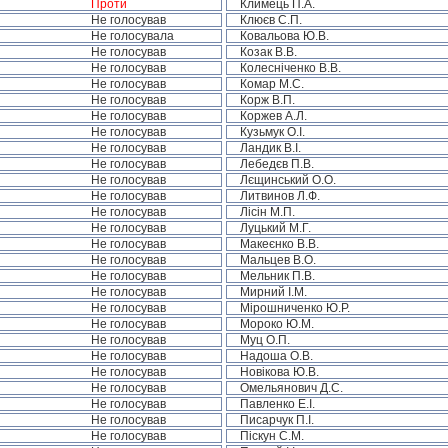
Проти
Климець П.А.
Не голосував
Клюєв С.П.
Не голосувала
Ковальова Ю.В.
Не голосував
Козак В.В.
Не голосував
Колесніченко В.В.
Не голосував
Комар М.С.
Не голосував
Корж В.П.
Не голосував
Коржев А.Л.
Не голосував
Кузьмук О.І.
Не голосував
Ландик В.І.
Не голосував
Лебедєв П.В.
Не голосував
Лєщинський О.О.
Не голосував
Литвинов Л.Ф.
Не голосував
Лісін М.П.
Не голосував
Луцький М.Г.
Не голосував
Макеєнко В.В.
Не голосував
Мальцев В.О.
Не голосував
Мельник П.В.
Не голосував
Мирний І.М.
Не голосував
Мірошниченко Ю.Р.
Не голосував
Мороко Ю.М.
Не голосував
Муц О.П.
Не голосував
Надоша О.В.
Не голосував
Новікова Ю.В.
Не голосував
Омельянович Д.С.
Не голосував
Павленко Е.І.
Не голосував
Писарчук П.І.
Не голосував
Піскун С.М.