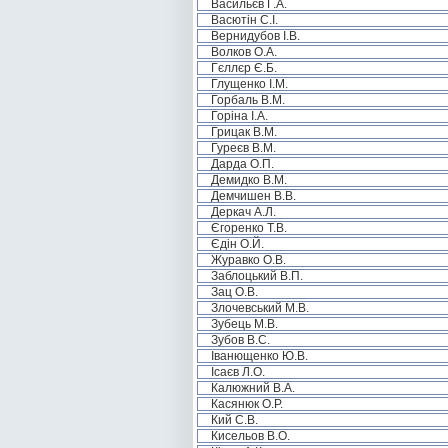
Васильєв Г.А.
Васютін С.І.
Вернидубов І.В.
Волков О.А.
Гєллєр Є.Б.
Глущенко І.М.
Горбаль В.М.
Горіна І.А.
Грицак В.М.
Гуреєв В.М.
Дарда О.П.
Демидко В.М.
Демчишен В.В.
Деркач А.Л.
Єгоренко Т.В.
Єдін О.Й.
Журавко О.В.
Заблоцький В.П.
Зац О.В.
Злочевський М.В.
Зубець М.В.
Зубов В.С.
Іванющенко Ю.В.
Ісаєв Л.О.
Калюжний В.А.
Касянюк О.Р.
Кий С.В.
Кисельов В.О.