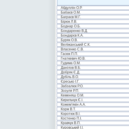
Абдуллін О.Р.
Бабаєв О.М.
Баграєв М.Г.
Бірюк Л.В.
Боднар О.Б.
Бондаренко В.Д.
Бондарєв К.А.
Буряк О.В.
Веліжанський С.К.
Власенко С.В.
Гасюк П.П.
Гнаткевич Ю.В.
Гудима О.М.
Данілов В.Б.
Добряк Є.Д.
Дубіль В.О.
Єресько І.Г.
Забзалюк Р.О.
Зозуля Р.П.
Кеменяш О.М.
Кирильчук Є.І.
Кожем’якін А.А.
Корж В.Т.
Коротюк В.І.
Костенко П.І.
Кравчук В.П.
Куровський І.І.