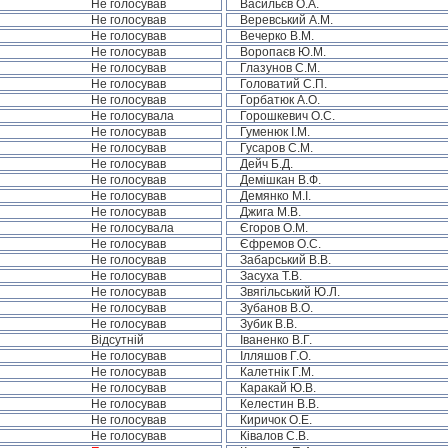
Не голосував
Васильєв О.А.
Не голосував
Веревський А.М.
Не голосував
Вечерко В.М.
Не голосував
Воропаєв Ю.М.
Не голосував
Глазунов С.М.
Не голосував
Головатий С.П.
Не голосував
Горбатюк А.О.
Не голосувала
Горошкевич О.С.
Не голосував
Гуменюк І.М.
Не голосував
Гусаров С.М.
Не голосував
Дейч Б.Д.
Не голосував
Демішкан В.Ф.
Не голосував
Демянко М.І.
Не голосував
Джига М.В.
Не голосувала
Єгоров О.М.
Не голосував
Єфремов О.С.
Не голосував
Забарський В.В.
Не голосував
Засуха Т.В.
Не голосував
Звягільський Ю.Л.
Не голосував
Зубанов В.О.
Не голосував
Зубик В.В.
Відсутній
Іваненко В.Г.
Не голосував
Ілляшов Г.О.
Не голосував
Калетнік Г.М.
Не голосував
Каракай Ю.В.
Не голосував
Келестин В.В.
Не голосував
Киричок О.Е.
Не голосував
Ківалов С.В.