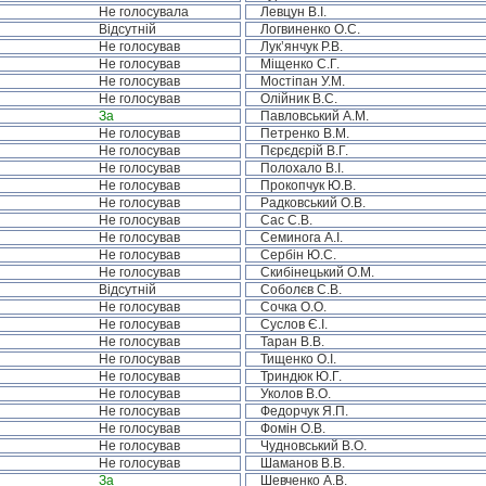
Не голосувала
Левцун В.І.
Відсутній
Логвиненко О.С.
Не голосував
Лук’янчук Р.В.
Не голосував
Міщенко С.Г.
Не голосував
Мостіпан У.М.
Не голосував
Олійник В.С.
За
Павловський А.М.
Не голосував
Петренко В.М.
Не голосував
Пєрєдєрій В.Г.
Не голосував
Полохало В.І.
Не голосував
Прокопчук Ю.В.
Не голосував
Радковський О.В.
Не голосував
Сас С.В.
Не голосував
Семинога А.І.
Не голосував
Сербін Ю.С.
Не голосував
Скибінецький О.М.
Відсутній
Соболєв С.В.
Не голосував
Сочка О.О.
Не голосував
Суслов Є.І.
Не голосував
Таран В.В.
Не голосував
Тищенко О.І.
Не голосував
Триндюк Ю.Г.
Не голосував
Уколов В.О.
Не голосував
Федорчук Я.П.
Не голосував
Фомін О.В.
Не голосував
Чудновський В.О.
Не голосував
Шаманов В.В.
За
Шевченко А.В.