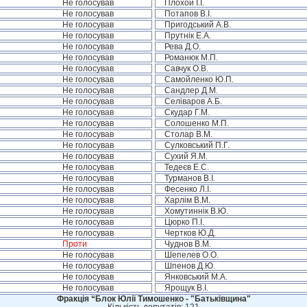
Не голосував
Плохой І.І.
Не голосував
Потапов В.І.
Не голосував
Пригодський А.В.
Не голосував
Прутнік Е.А.
Не голосував
Рева Д.О.
Не голосував
Романюк М.П.
Не голосував
Савчук О.В.
Не голосував
Самойленко Ю.П.
Не голосував
Сандлер Д.М.
Не голосував
Селіваров А.Б.
Не голосував
Скудар Г.М.
Не голосував
Солошенко М.П.
Не голосував
Столар В.М.
Не голосував
Сулковський П.Г.
Не голосував
Сухий Я.М.
Не голосував
Тедеєв Е.С.
Не голосував
Турманов В.І.
Не голосував
Фесенко Л.І.
Не голосував
Харлім В.М.
Не голосував
Хомутиннік В.Ю.
Не голосував
Цюрко П.І.
Не голосував
Чертков Ю.Д.
Проти
Чуднов В.М.
Не голосував
Шепелев О.О.
Не голосував
Шпенов Д.Ю.
Не голосував
Янковський М.А.
Не голосував
Ярощук В.І.
Фракція “Блок Юлії Тимошенко - "Батьківщина"