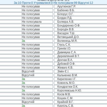
Кількість депутатів: 121
За:10 Проти:0 Утрималися:0 Не голосували:99 Відсутні:12
Не голосував
Арутюнов Г.Р.
Не голосував
Бабенко В.Б.
Не голосував
Білорус О.Г.
Не голосував
Богдан Р.Д.
Не голосувала
Болюра А.В.
Не голосував
Бондаренко О.Ф.
Не голосував
Бородін В.В.
Не голосував
Васадзе Т.Ш.
Не голосував
Ветвицький Д.О.
За
Волинець М.Я.
Не голосував
Глусь С.К.
Не голосував
Гринів І.О.
Не голосував
Давимука С.А.
Не голосував
Деревляний В.Т.
Не голосував
Дончак В.А.
Не голосував
Дубовой О.Ф.
Не голосував
Жеваго К.В.
Відсутній
Зімін Є.І.
Відсутній
Кальченко В.М.
За
Кириленко І.Г.
За
Ковзель М.О.
Не голосував
Кондратюк О.К.
За
Королевська Н.Ю.
Не голосував
Косів М.В.
Не голосував
Кошин С.М.
Відсутній
Крайній В.Г.
За
Курпіль С.В.