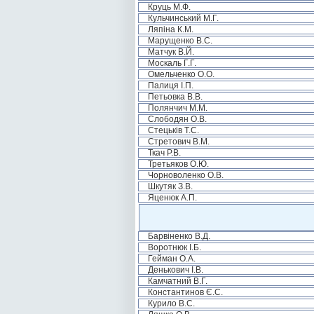
Круць М.Ф.
Кульчинський М.Г.
Ляпіна К.М.
Марущенко В.С.
Матчук В.Й.
Москаль Г.Г.
Омельченко О.О.
Палиця І.П.
Петьовка В.В.
Полянчич М.М.
Слободян О.В.
Стецьків Т.С.
Стретович В.М.
Ткач Р.В.
Третьяков О.Ю.
Чорноволенко О.В.
Шкутяк З.В.
Яценюк А.П.
Барвіненко В.Д.
Воротнюк І.Б.
Гейман О.А.
Денькович І.В.
Камчатний В.Г.
Константинов Є.С.
Курило В.С.