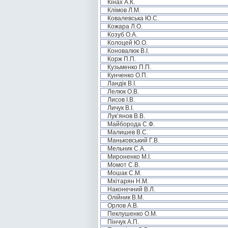
Кінах А.К.
Клімов Л.М.
Ковалевська Ю.С.
Кожара Л.О.
Козуб О.А.
Колоцей Ю.О.
Коновалюк В.І.
Корж П.П.
Кузьменко П.П.
Кунченко О.П.
Ландік В.І.
Лелюк О.В.
Лисов І.В.
Личук В.І.
Лук’янов В.В.
Майборода С.Ф.
Малишев В.С.
Маньковський Г.В.
Мельник С.А.
Мироненко М.І.
Момот С.В.
Мошак С.М.
Мхітарян Н.М.
Наконечний В.Л.
Олійник В.М.
Орлов А.В.
Пеклушенко О.М.
Пінчук А.П.