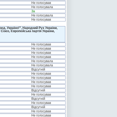
Не голосував
Не голосувала
За
Не голосувала
Не голосував
д, Україно!”, Народний Рух України,
 Союз, Європейська партія України,
Не голосував
Не голосував
Не голосував
Не голосував
Не голосувала
Не голосувала
Відсутній
Не голосував
Не голосував
Не голосував
Не голосував
Відсутній
Не голосував
Відсутній
Не голосував
Відсутній
Не голосував
Не голосував