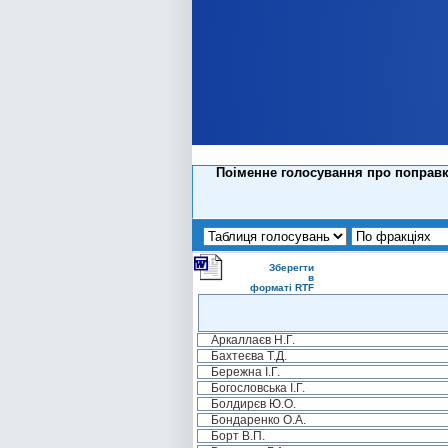
Поіменне голосування про поправку
Зберегти
в
форматі RTF
Аркаллаєв Н.Г.
Бахтеєва Т.Д.
Бережна І.Г.
Богословська І.Г.
Болдирєв Ю.О.
Бондаренко О.А.
Борт В.П.