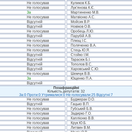
Не голосував
Куликов К.Б.
Не голосував
Лук’янова К.Є.
За
Мартиненко М.В.
Не голосував
Матвієнко А.С.
Відсутній
Мойсик В.Р.
Відсутній
Новіков О.В.
Не голосував
Оробець Л.Ю.
Відсутній
Парубій А.В.
Не голосував
Плющ І.С.
Не голосував
Поляченко В.А.
Не голосував
Стець Ю.Я.
Відсутній
Стойко І.М.
Відсутній
Тарасюк Б.І.
Відсутній
Тополов В.С.
Відсутній
Харовський С.Ю.
Не голосував
Шемчук В.В.
За
Ющенко П.А.
Відсутній
Позафракційні
Кількість депутатів: 32
За:0 Проти:0 Утрималися:0 Не голосували:25 Відсутні:7
Не голосував
Буджерак О.О.
Відсутній
Гацько В.П.
Не голосував
Губський Б.В.
Не голосував
Задирко Г.О.
Не голосував
Каплієнко В.В.
Не голосував
Крук Ю.Б.
Не голосував
Литвин В.М.