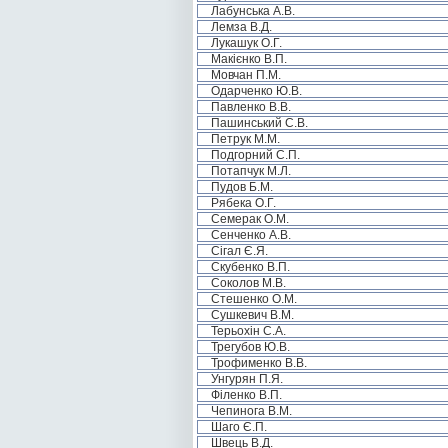
Лабунська А.В.
Лемза В.Д.
Лукашук О.Г.
Макієнко В.П.
Мовчан П.М.
Одарченко Ю.В.
Павленко В.В.
Пашинський С.В.
Петрук М.М.
Подгорний С.П.
Потапчук М.Л.
Пудов Б.М.
Рябека О.Г.
Семерак О.М.
Сенченко А.В.
Сігал Є.Я.
Скубенко В.П.
Соколов М.В.
Стешенко О.М.
Сушкевич В.М.
Терьохін С.А.
Трегубов Ю.В.
Трофименко В.В.
Унгурян П.Я.
Філенко В.П.
Чепинога В.М.
Шаго Є.П.
Швець В.Д.