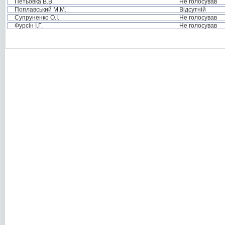
Петьовка В.В.
Не голосував
Поплавський М.М.
Відсутній
Супруненко О.І.
Не голосував
Фурсін І.Г.
Не голосував