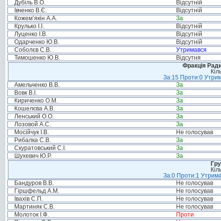
Дубіль В.О.
Відсутній
Івченко В.Є.
Відсутній
Кожем’якін А.А.
За
Крулько І.І.
Відсутній
Луценко І.В.
Відсутній
Одарченко Ю.В.
Відсутній
Соболєв С.В.
Утримався
Тимошенко Ю.В.
Відсутня
Фракція Ради
Кіл
За:15 Проти:0 Утрим
Амельченко В.В.
За
Вовк В.І.
За
Кириченко О.М.
За
Кошелєва А.В.
За
Ленський О.О.
За
Лозовой А.С.
За
Мосійчук І.В.
Не голосував
Рибалка С.В.
За
Скуратовський С.І.
За
Шухевич Ю.Р.
За
Гру
Кіл
За:0 Проти:1 Утрима
Бандуров В.В.
Не голосував
Гіршфельд А.М.
Не голосував
Івахів С.П.
Не голосував
Мартиняк С.В.
Не голосував
Молоток І.Ф.
Проти