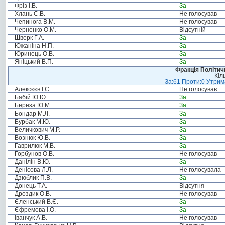
Фріз І.В.
За
Хлань С.В.
Не голосував
Чепинога В.М.
Не голосував
Черненко О.М.
Відсутній
Шверк Г.А.
За
Южаніна Н.П.
За
Юринець О.В.
За
Яніцький В.П.
За
Фракція Політи
Кіл
За:61 Проти:0 Утрима
Алексєєв І.С.
Не голосував
Бабій Ю.Ю.
За
Береза Ю.М.
За
Бондар М.Л.
За
Бурбак М.Ю.
За
Величкович М.Р.
За
Вознюк Ю.В.
За
Гаврилюк М.В.
За
Горбунов О.В.
Не голосував
Данілін В.Ю.
За
Денісова Л.Л.
Не голосувала
Дзюблик П.В.
За
Донець Т.А.
Відсутня
Дроздик О.В.
Не голосував
Єленський В.Є.
За
Єфремова І.О.
За
Іванчук А.В.
Не голосував