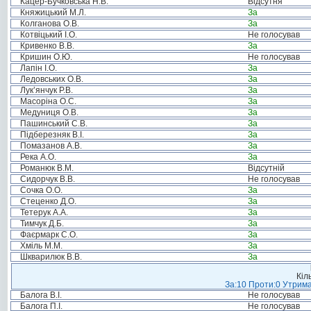
Кацер-Бучковська Н.В.
Відсутня
Княжицький М.Л.
За
Колганова О.В.
За
Котвіцький І.О.
Не голосував
Кривенко В.В.
За
Кришин О.Ю.
Не голосував
Лапін І.О.
За
Ледовських О.В.
За
Лук’янчук Р.В.
За
Масоріна О.С.
За
Медуниця О.В.
За
Пашинський С.В.
За
Підберезняк В.І.
За
Помазанов А.В.
За
Река А.О.
За
Романюк В.М.
Відсутній
Сидорчук В.В.
Не голосував
Сочка О.О.
За
Стеценко Д.О.
За
Тетерук А.А.
За
Тимчук Д.Б.
За
Фаєрмарк С.О.
За
Хміль М.М.
За
Шкварилюк В.В.
За
Кіл
За:10 Проти:0 Утрима
Балога В.І.
Не голосував
Балога П.І.
Не голосував