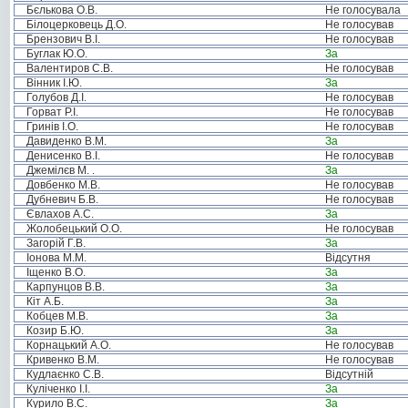
Бєлькова О.В.
Не голосувала
Білоцерковець Д.О.
Не голосував
Брензович В.І.
Не голосував
Буглак Ю.О.
За
Валентиров С.В.
Не голосував
Вінник І.Ю.
За
Голубов Д.І.
Не голосував
Горват Р.І.
Не голосував
Гринів І.О.
Не голосував
Давиденко В.М.
За
Денисенко В.І.
Не голосував
Джемілєв М. .
За
Довбенко М.В.
Не голосував
Дубневич Б.В.
Не голосував
Євлахов А.С.
За
Жолобецький О.О.
Не голосував
Загорій Г.В.
За
Іонова М.М.
Відсутня
Іщенко В.О.
За
Карпунцов В.В.
За
Кіт А.Б.
За
Кобцев М.В.
За
Козир Б.Ю.
За
Корнацький А.О.
Не голосував
Кривенко В.М.
Не голосував
Кудлаєнко С.В.
Відсутній
Куліченко І.І.
За
Курило В.С.
За