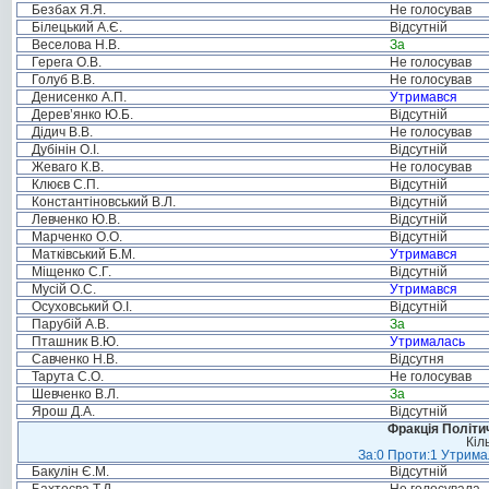
Безбах Я.Я.
Не голосував
Білецький А.Є.
Відсутній
Веселова Н.В.
За
Герега О.В.
Не голосував
Голуб В.В.
Не голосував
Денисенко А.П.
Утримався
Дерев’янко Ю.Б.
Відсутній
Дідич В.В.
Не голосував
Дубінін О.І.
Відсутній
Жеваго К.В.
Не голосував
Клюєв С.П.
Відсутній
Константіновський В.Л.
Відсутній
Левченко Ю.В.
Відсутній
Марченко О.О.
Відсутній
Матківський Б.М.
Утримався
Міщенко С.Г.
Відсутній
Мусій О.С.
Утримався
Осуховський О.І.
Відсутній
Парубій А.В.
За
Пташник В.Ю.
Утрималась
Савченко Н.В.
Відсутня
Тарута С.О.
Не голосував
Шевченко В.Л.
За
Ярош Д.А.
Відсутній
Фракція Політич
Кіл
За:0 Проти:1 Утримал
Бакулін Є.М.
Відсутній