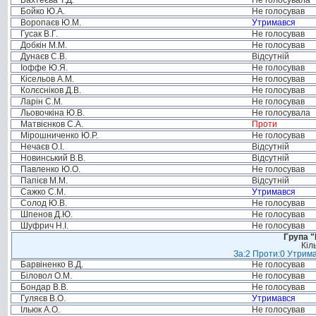
Бахтеєва Т.Д.
Не голосувала
Бойко Ю.А.
Не голосував
Воропаєв Ю.М.
Утримався
Гусак В.Г.
Не голосував
Добкін М.М.
Не голосував
Дунаєв С.В.
Відсутній
Іоффе Ю.Я.
Не голосував
Кісельов А.М.
Не голосував
Колєсніков Д.В.
Не голосував
Ларін С.М.
Не голосував
Льовочкіна Ю.В.
Не голосувала
Матвієнков С.А.
Проти
Мірошниченко Ю.Р.
Не голосував
Нечаєв О.І.
Відсутній
Новинський В.В.
Відсутній
Павленко Ю.О.
Не голосував
Папієв М.М.
Відсутній
Сажко С.М.
Утримався
Солод Ю.В.
Не голосував
Шпенов Д.Ю.
Не голосував
Шуфрич Н.І.
Не голосував
Група "
Кіл
За:2 Проти:0 Утрима
Барвіненко В.Д.
Не голосував
Біловол О.М.
Не голосував
Бондар В.В.
Не голосував
Гуляєв В.О.
Утримався
Ільюк А.О.
Не голосував