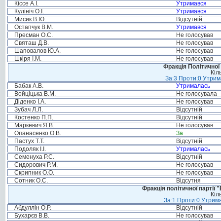
Кіссе А.І.
Утримався
Кулініч О.І.
Утримався
Мисик В.Ю.
Відсутній
Остапчук В.М.
Утримався
Пресман О.С.
Не голосував
Святаш Д.В.
Не голосував
Шаповалов Ю.А.
Не голосував
Шкіря І.М.
Не голосував
Фракція Політичної
Кіл
За:3 Проти:0 Утрим
Бабак А.В.
Утрималась
Войціцька В.М.
Не голосувала
Діденко І.А.
Не голосував
Зубач Л.Л.
Відсутній
Костенко П.П.
Відсутній
Маркевич Я.В.
Не голосував
Опанасенко О.В.
За
Пастух Т.Т.
Відсутній
Подоляк І.І.
Утрималась
Семенуха Р.С.
Відсутній
Сидорович Р.М.
Не голосував
Скрипник О.О.
Не голосував
Сотник О.С.
Відсутня
Фракція політичної партії
Кіл
За:1 Проти:0 Утрима
Абдуллін О.Р.
Відсутній
Бухарєв В.В.
Не голосував