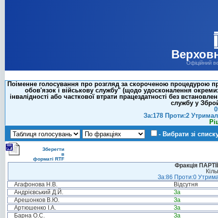
Верховн
Офіційний в
Поіменне голосування про розгляд за скороченою процедурою про
обов'язок і військову службу" (щодо удосконалення окремих
інвалідності або часткової втрати працездатності без встановлен
службу у Збро
0
За:178 Проти:2 Утримал
Рі
- Вибрати зі списк
Зберегти
в
форматі RTF
Фракція ПАРТ
Кіль
За:86 Проти:0 Утрима
Агафонова Н.В.
Відсутня
Андрієвський Д.Й.
За
Арешонков В.Ю.
За
Артюшенко І.А.
За
Барна О.С.
За