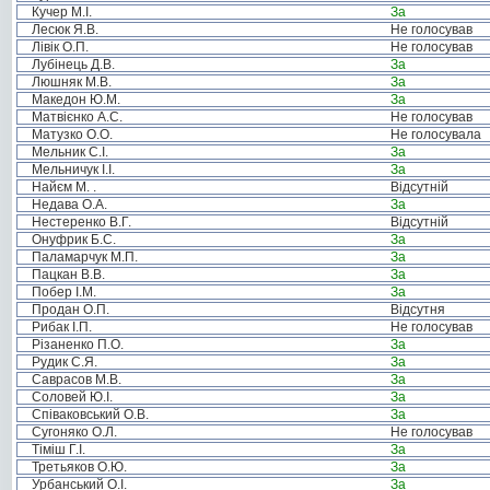
Кучер М.І.
За
Лесюк Я.В.
Не голосував
Лівік О.П.
Не голосував
Лубінець Д.В.
За
Люшняк М.В.
За
Македон Ю.М.
За
Матвієнко А.С.
Не голосував
Матузко О.О.
Не голосувала
Мельник С.І.
За
Мельничук І.І.
За
Найєм М. .
Відсутній
Недава О.А.
За
Нестеренко В.Г.
Відсутній
Онуфрик Б.С.
За
Паламарчук М.П.
За
Пацкан В.В.
За
Побер І.М.
За
Продан О.П.
Відсутня
Рибак І.П.
Не голосував
Різаненко П.О.
За
Рудик С.Я.
За
Саврасов М.В.
За
Соловей Ю.І.
За
Співаковський О.В.
За
Сугоняко О.Л.
Не голосував
Тіміш Г.І.
За
Третьяков О.Ю.
За
Урбанський О.І.
За