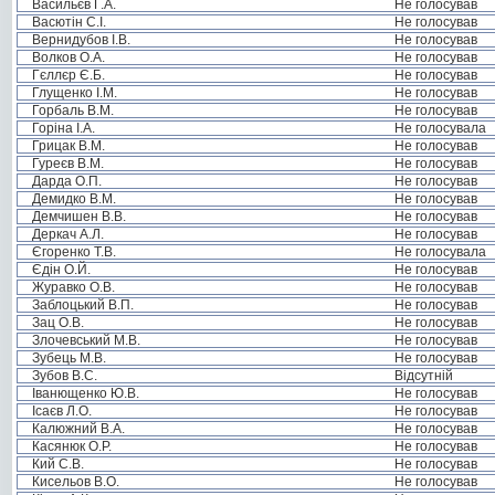
Васильєв Г.А.
Не голосував
Васютін С.І.
Не голосував
Вернидубов І.В.
Не голосував
Волков О.А.
Не голосував
Гєллєр Є.Б.
Не голосував
Глущенко І.М.
Не голосував
Горбаль В.М.
Не голосував
Горіна І.А.
Не голосувала
Грицак В.М.
Не голосував
Гуреєв В.М.
Не голосував
Дарда О.П.
Не голосував
Демидко В.М.
Не голосував
Демчишен В.В.
Не голосував
Деркач А.Л.
Не голосував
Єгоренко Т.В.
Не голосувала
Єдін О.Й.
Не голосував
Журавко О.В.
Не голосував
Заблоцький В.П.
Не голосував
Зац О.В.
Не голосував
Злочевський М.В.
Не голосував
Зубець М.В.
Не голосував
Зубов В.С.
Відсутній
Іванющенко Ю.В.
Не голосував
Ісаєв Л.О.
Не голосував
Калюжний В.А.
Не голосував
Касянюк О.Р.
Не голосував
Кий С.В.
Не голосував
Кисельов В.О.
Не голосував