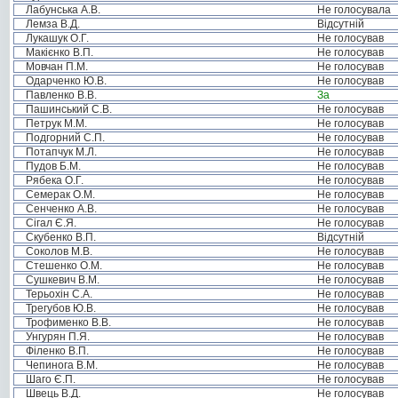
Лабунська А.В.
Не голосувала
Лемза В.Д.
Відсутній
Лукашук О.Г.
Не голосував
Макієнко В.П.
Не голосував
Мовчан П.М.
Не голосував
Одарченко Ю.В.
Не голосував
Павленко В.В.
За
Пашинський С.В.
Не голосував
Петрук М.М.
Не голосував
Подгорний С.П.
Не голосував
Потапчук М.Л.
Не голосував
Пудов Б.М.
Не голосував
Рябека О.Г.
Не голосував
Семерак О.М.
Не голосував
Сенченко А.В.
Не голосував
Сігал Є.Я.
Не голосував
Скубенко В.П.
Відсутній
Соколов М.В.
Не голосував
Стешенко О.М.
Не голосував
Сушкевич В.М.
Не голосував
Терьохін С.А.
Не голосував
Трегубов Ю.В.
Не голосував
Трофименко В.В.
Не голосував
Унгурян П.Я.
Не голосував
Філенко В.П.
Не голосував
Чепинога В.М.
Не голосував
Шаго Є.П.
Не голосував
Швець В.Д.
Не голосував