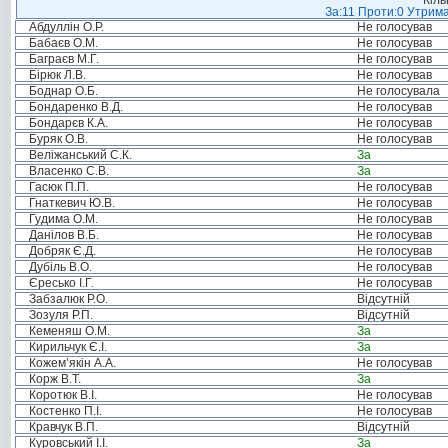
Кіль
За:11 Проти:0 Утрима
Абдуллін О.Р.
Не голосував
Бабаєв О.М.
Не голосував
Баграєв М.Г.
Не голосував
Бірюк Л.В.
Не голосував
Боднар О.Б.
Не голосувала
Бондаренко В.Д.
Не голосував
Бондарєв К.А.
Не голосував
Буряк О.В.
Не голосував
Веліжанський С.К.
За
Власенко С.В.
За
Гасюк П.П.
Не голосував
Гнаткевич Ю.В.
Не голосував
Гудима О.М.
Не голосував
Данілов В.Б.
Не голосував
Добряк Є.Д.
Не голосував
Дубіль В.О.
Не голосував
Єресько І.Г.
Не голосував
Забзалюк Р.О.
Відсутній
Зозуля Р.П.
Відсутній
Кеменяш О.М.
За
Кирильчук Є.І.
За
Кожем’якін А.А.
Не голосував
Корж В.Т.
За
Коротюк В.І.
Не голосував
Костенко П.І.
Не голосував
Кравчук В.П.
Відсутній
Куровський І.І.
За