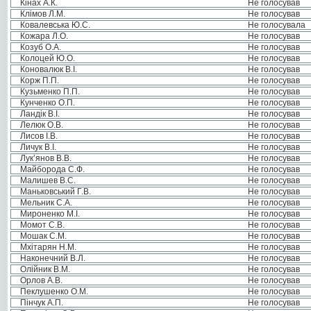
Кінах А.К.
Не голосував
Клімов Л.М.
Не голосував
Ковалевська Ю.С.
Не голосувала
Кожара Л.О.
Не голосував
Козуб О.А.
Не голосував
Колоцей Ю.О.
Не голосував
Коновалюк В.І.
Не голосував
Корж П.П.
Не голосував
Кузьменко П.П.
Не голосував
Кунченко О.П.
Не голосував
Ландік В.І.
Не голосував
Лелюк О.В.
Не голосував
Лисов І.В.
Не голосував
Личук В.І.
Не голосував
Лук’янов В.В.
Не голосував
Майборода С.Ф.
Не голосував
Малишев В.С.
Не голосував
Маньковський Г.В.
Не голосував
Мельник С.А.
Не голосував
Мироненко М.І.
Не голосував
Момот С.В.
Не голосував
Мошак С.М.
Не голосував
Мхітарян Н.М.
Не голосував
Наконечний В.Л.
Не голосував
Олійник В.М.
Не голосував
Орлов А.В.
Не голосував
Пеклушенко О.М.
Не голосував
Пінчук А.П.
Не голосував