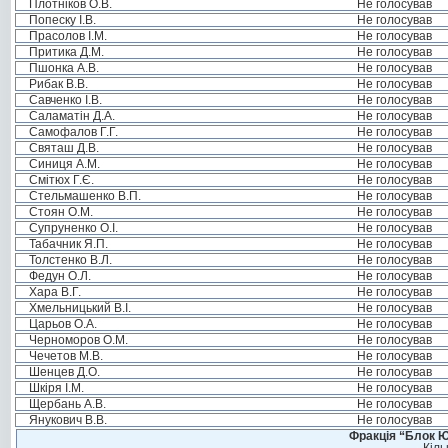
Плотніков О.В.
Не голосував
Попеску І.В.
Не голосував
Прасолов І.М.
Не голосував
Притика Д.М.
Не голосував
Пшонка А.В.
Не голосував
Рибак В.В.
Не голосував
Савченко І.В.
Не голосував
Саламатін Д.А.
Не голосував
Самофалов Г.Г.
Не голосував
Святаш Д.В.
Не голосував
Синиця А.М.
Не голосував
Смітюх Г.Є.
Не голосував
Стельмашенко В.П.
Не голосував
Стоян О.М.
Не голосував
Супруненко О.І.
Не голосував
Табачник Я.П.
Не голосував
Толстенко В.Л.
Не голосував
Федун О.Л.
Не голосував
Хара В.Г.
Не голосував
Хмельницький В.І.
Не голосував
Царьов О.А.
Не голосував
Черноморов О.М.
Не голосував
Чечетов М.В.
Не голосував
Шенцев Д.О.
Не голосував
Шкіря І.М.
Не голосував
Щербань А.В.
Не голосував
Янукович В.В.
Не голосував
Фракція “Блок Ю