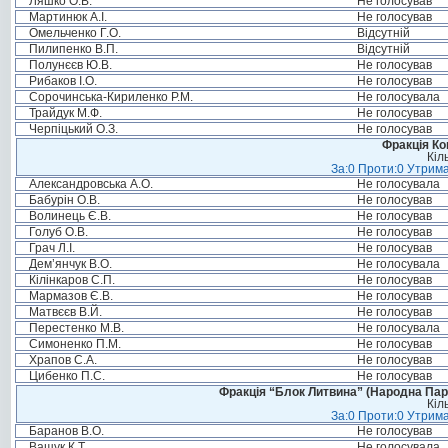
Ляшко О.В.
Не голосував
Мартинюк А.І.
Не голосував
Омельченко Г.О.
Відсутній
Пилипенко В.П.
Відсутній
Полунєєв Ю.В.
Не голосував
Рибаков І.О.
Не голосував
Сорочинська-Кириленко Р.М.
Не голосувала
Трайдук М.Ф.
Не голосував
Черпіцький О.З.
Не голосував
Фракція Ком
Кіл
За:0 Проти:0 Утрима
Александровська А.О.
Не голосувала
Бабурін О.В.
Не голосував
Волинець Є.В.
Не голосував
Голуб О.В.
Не голосував
Грач Л.І.
Не голосував
Дем’янчук В.О.
Не голосувала
Кілінкаров С.П.
Не голосував
Мармазов Є.В.
Не голосував
Матвєєв В.Й.
Не голосував
Перестенко М.В.
Не голосувала
Симоненко П.М.
Не голосував
Храпов С.А.
Не голосував
Цибенко П.С.
Не голосував
Фракція “Блок Литвина” (Народна Парті
Кіл
За:0 Проти:0 Утрима
Баранов В.О.
Не голосував
Ващук К.Т.
Не голосувала