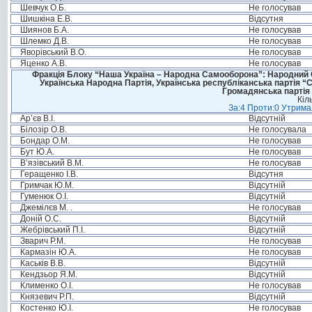
Шевчук О.Б.
Не голосував
Шишкіна Е.В.
Відсутня
Шиянов Б.А.
Не голосував
Шлемко Д.В.
Не голосував
Яворівський В.О.
Не голосував
Яценко А.В.
Не голосував
Фракція Блоку “Наша Україна – Народна Самооборона”: Народний Со
Українська Народна Партія, Українська республіканська партія “
Громадянська партія 
Кіл
За:4 Проти:0 Утримал
Ар’єв В.І.
Відсутній
Білозір О.В.
Не голосувала
Бондар О.М.
Не голосував
Бут Ю.А.
Не голосував
В’язівський В.М.
Не голосував
Геращенко І.В.
Відсутня
Гримчак Ю.М.
Відсутній
Гуменюк О.І.
Відсутній
Джемілєв М. .
Не голосував
Доній О.С.
Відсутній
Жебрівський П.І.
Відсутній
Зварич Р.М.
Не голосував
Кармазін Ю.А.
Не голосував
Каськів В.В.
Відсутній
Кендзьор Я.М.
Відсутній
Клименко О.І.
Не голосував
Князевич Р.П.
Відсутній
Костенко Ю.І.
Не голосував