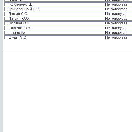
Головченко І.Б.
Не голосував
Гриневецький С.Р.
Не голосував
Довгий С.О.
Не голосував
Литвин Ю.О.
Не голосував
Поліщук О.В.
Не голосував
Сінченко В.М.
Не голосував
Шаров І.Ф.
Не голосував
Шмідт М.О.
Не голосував