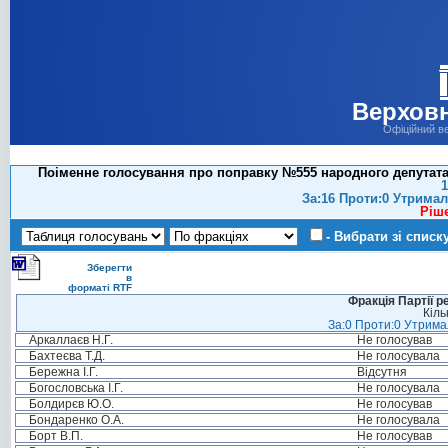
Верховн
Офіційний в
Поіменне голосування про поправку №555 народного депутата 
1
За:16 Проти:0 Утримал
Ріш
- Вибрати зі списк
Зберегти
в
форматі RTF
Фракція Партії р
Кіль
За:0 Проти:0 Утримал
Аркаллаєв Н.Г.
Не голосував
Бахтеєва Т.Д.
Не голосувала
Бережна І.Г.
Відсутня
Богословська І.Г.
Не голосувала
Болдирєв Ю.О.
Не голосував
Бондаренко О.А.
Не голосувала
Борт В.П.
Не голосував