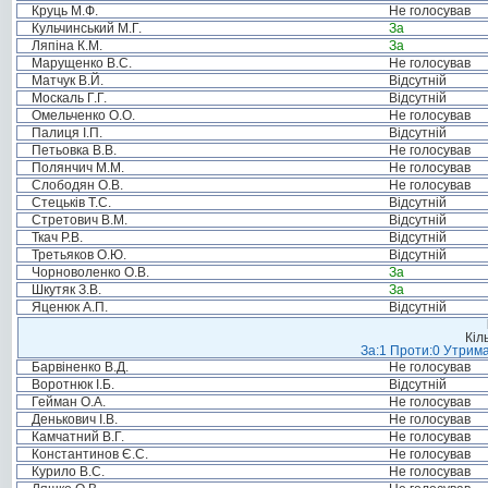
Круць М.Ф.
Не голосував
Кульчинський М.Г.
За
Ляпіна К.М.
За
Марущенко В.С.
Не голосував
Матчук В.Й.
Відсутній
Москаль Г.Г.
Відсутній
Омельченко О.О.
Не голосував
Палиця І.П.
Відсутній
Петьовка В.В.
Не голосував
Полянчич М.М.
Не голосував
Слободян О.В.
Не голосував
Стецьків Т.С.
Відсутній
Стретович В.М.
Відсутній
Ткач Р.В.
Відсутній
Третьяков О.Ю.
Відсутній
Чорноволенко О.В.
За
Шкутяк З.В.
За
Яценюк А.П.
Відсутній
Кіл
За:1 Проти:0 Утрима
Барвіненко В.Д.
Не голосував
Воротнюк І.Б.
Відсутній
Гейман О.А.
Не голосував
Денькович І.В.
Не голосував
Камчатний В.Г.
Не голосував
Константинов Є.С.
Не голосував
Курило В.С.
Не голосував