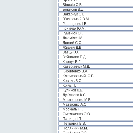
Ар’єв В.І.
Білозір О.В.
Борисов В.Д.
Вакарчук С.І.
В’язівський В.М.
Геращенко І.В.
Гримчак Ю.М.
Гуменюк О.І.
Джемілєв М. .
Довгий С.О.
Жванія Д.В.
Заєць І.О.
Зейналов Е.Д.
Карпук В.Г.
Катеринчук М.Д.
Кириленко В.А.
Ключковський Ю.Б.
Коваль В.С.
Кріль І.І.
Куликов К.Б.
Лук’янова К.Є.
Мартиненко М.В.
Матвієнко А.С.
Москаль Г.Г.
Омельченко О.О.
Палиця І.П.
Петьовка В.В.
Полянчич М.М.