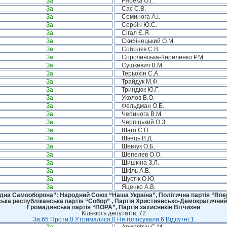
За
Рябека О.Г.
За
Сас С.В.
За
Семинога А.І.
За
Сербін Ю.С.
За
Сігал Є.Я.
За
Скибінецький О.М.
За
Соболєв С.В.
За
Сорочинська-Кириленко Р.М.
За
Сушкевич В.М.
За
Терьохін С.А.
За
Трайдук М.Ф.
За
Триндюк Ю.Г.
За
Уколов В.О.
За
Фельдман О.Б.
За
Чепинога В.М.
За
Черпіцький О.З.
За
Шаго Є.П.
За
Швець В.Д.
За
Шевчук О.Б.
За
Шепелев О.О.
За
Шишкіна З.Л.
За
Шкіль А.В.
За
Шустік О.Ю.
За
Яценко А.В.
дна Самооборона”: Народний Союз “Наша Україна”, Політична партія “Впере
ська республіканська партія “Собор” , Партія Християнсько-Демократичний
Громадянська партія “ПОРА”, Партія захисників Вітчизни
Кількість депутатів: 72
За:65 Проти:0 Утрималися:0 Не голосували:6 Відсутні:1