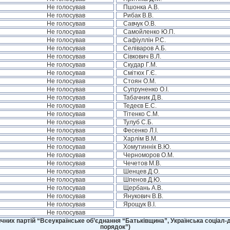
Не голосував
Пшонка А.В.
Не голосував
Рибак В.В.
Не голосував
Савчук О.В.
Не голосував
Самойленко Ю.П.
Не голосував
Сафіуллін Р.С.
Не голосував
Селіваров А.Б.
Не голосував
Сівкович В.Л.
Не голосував
Скудар Г.М.
Не голосував
Смітюх Г.Є.
Не голосував
Стоян О.М.
Не голосував
Супруненко О.І.
Не голосував
Табачник Д.В.
Не голосував
Тедеєв Е.С.
Не голосував
Тітенко С.М.
Не голосував
Тулуб С.Б.
Не голосував
Фесенко Л.І.
Не голосував
Харлім В.М.
Не голосував
Хомутиннік В.Ю.
Не голосував
Черноморов О.М.
Не голосував
Чечетов М.В.
Не голосував
Шенцев Д.О.
Не голосував
Шпенов Д.Ю.
Не голосував
Щербань А.В.
Не голосував
Янукович В.В.
Не голосував
Ярощук В.І.
Не голосував
чних партій “Всеукраїнське об’єднання “Батьківщина”, Українська соціал-д
порядок”)