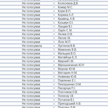
Не голосував
Колєсніков Д.В.
Не голосував
Комар М.С.
Не голосував
Корж В.П.
Не голосував
Коржев А.Л.
Не голосував
Кравець А.В.
Не голосував
Кузьмук О.І.
Не голосував
Ландик В.І.
Не голосував
Ларін С.М.
Не голосував
Лелюк О.В.
Не голосував
Лисов І.В.
Не голосував
Лісін М.П.
Не голосувала
Лук’янов В.В.
Не голосував
Макеєнко В.В.
Не голосував
Мальцев В.О.
Не голосував
Матвійчук Е.Л.
Не голосував
Мирний І.М.
Не голосував
Мірошниченко Ю.Р.
Не голосував
Мороко Ю.М.
Не голосував
Мхітарян Н.М.
Не голосував
Новікова Ю.В.
Не голосував
Павленко Е.І.
Не голосував
Пеклушенко О.М.
Не голосував
Писарчук П.І.
Не голосував
Плотніков О.В.
Не голосував
Попеску І.В.
Не голосував
Потапов В.І.
Не голосував
Пригодський А.В.
Не голосував
Притика Д.М.