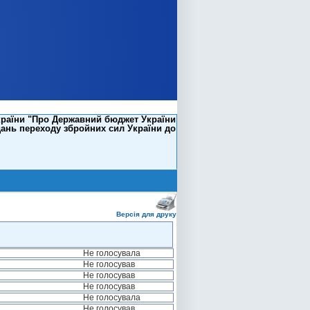
країни "Про Державний бюджет України
вдань переходу збройних сил України до
Версія для друку
Не голосувала
Не голосував
Не голосував
Не голосував
Не голосувала
Не голосував