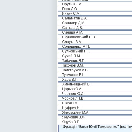
Прутнік Е.А.
Рева Д.О.
Рижук С.М.
Саламатін Д.А.
Сандлер Д.М.
Святаш Д.В.
Синиця А.М.
Скубашевський С.В.
Слаута В.А.
Солошенко М.П.
Сулковський П.Г.
Сухий Я.М.
Табачник Я.П.
Тихонов В.М.
Толстоухов А.В.
Турманов В.І.
Хара В.Г.
Хмельницький В.І.
Царьов О.А.
Чертков Ю.Д.
Чорновіл Т.В.
Шкіря І.М.
Шуфрич Н.І.
Янковський М.А.
Янукович В.Ф.
Яцуба В.Г.
Фракція “Блок Юлії Тимошенко" (політи