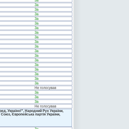
За
За
За
За
За
За
За
За
За
За
За
За
За
За
За
За
За
За
За
Не голосував
За
За
За
Не голосував
д, Україно!”, Народний Рух України,
 Союз, Європейська партія України,