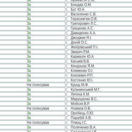
За
Аржевітін С.М.
За
Бондар О.М.
За
Бут Ю.А.
За
Василенко С.В.
За
Герасим’юк О.В.
За
Григорович Л.С.
За
Гриценко А.С.
За
Давиденко А.А.
За
Джоджик Я.І.
За
Доній О.С.
За
Жебрівський П.І.
За
Зварич Р.М.
За
Кармазін Ю.А.
За
Каськів В.В.
За
Кендзьор Я.М.
За
Клименко О.І.
За
Князевич Р.П.
За
Костенко Ю.І.
Не голосував
Круць М.Ф.
За
Кульчинський М.Г.
За
Ляпіна К.М.
За
Марущенко В.С.
За
Мойсик В.Р.
Не голосував
Новіков О.В.
За
Оробець Л.Ю.
За
Парубій А.В.
Не голосував
Плющ І.С.
За
Поляченко В.А.