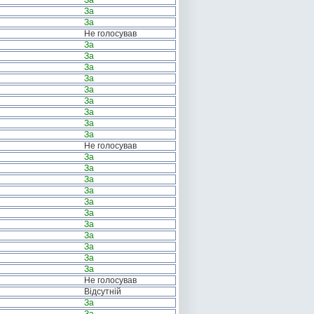
За
За
За
Не голосував
За
За
За
За
За
За
За
За
За
Не голосував
За
За
За
За
За
За
За
За
За
За
За
Не голосував
Відсутній
За