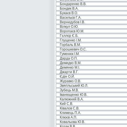
Бондаренко В.В.
Бондик В.А.
Букаєв В.О.
Васильєв Г.А.
Вернидубов І.В.
Вілкул О.Ю.
Воропаєв Ю.М.
Гєллєр Є.Б.
Глущенко І.М.
Горбаль В.М.
Горошкевич О.С.
Гуменюк І.М.
Дарда О.П.
Демидко В.М.
Демянко М.І.
Джарти В.Г.
Єдін О.Й.
Журавко О.В.
Звягільський Ю.Л.
Зубець М.В.
Іванющенко Ю.В.
Калюжний В.А.
Кий С.В.
Ківалов С.В.
Климець П.А.
Клюєв А.П.
Ковальова Ю.В.
Козак В.В.