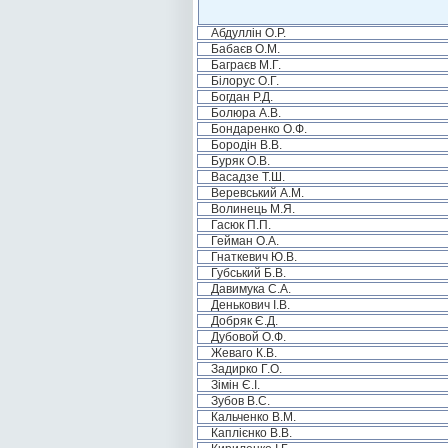
Абдуллін О.Р.
Бабаєв О.М.
Баграєв М.Г.
Білорус О.Г.
Богдан Р.Д.
Болюра А.В.
Бондаренко О.Ф.
Бородін В.В.
Буряк О.В.
Васадзе Т.Ш.
Веревський А.М.
Волинець М.Я.
Гасюк П.П.
Гейман О.А.
Гнаткевич Ю.В.
Губський Б.В.
Давимука С.А.
Денькович І.В.
Добряк Є.Д.
Дубовой О.Ф.
Жеваго К.В.
Задирко Г.О.
Зімін Є.І.
Зубов В.С.
Кальченко В.М.
Каплієнко В.В.