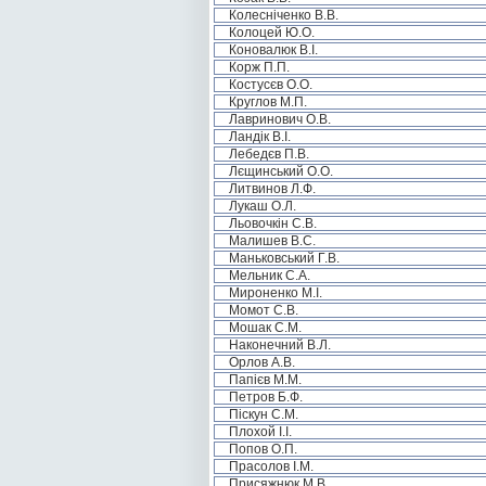
Колесніченко В.В.
Колоцей Ю.О.
Коновалюк В.І.
Корж П.П.
Костусєв О.О.
Круглов М.П.
Лавринович О.В.
Ландік В.І.
Лебедєв П.В.
Лєщинський О.О.
Литвинов Л.Ф.
Лукаш О.Л.
Льовочкін С.В.
Малишев В.С.
Маньковський Г.В.
Мельник С.А.
Мироненко М.І.
Момот С.В.
Мошак С.М.
Наконечний В.Л.
Орлов А.В.
Папієв М.М.
Петров Б.Ф.
Піскун С.М.
Плохой І.І.
Попов О.П.
Прасолов І.М.
Присяжнюк М.В.