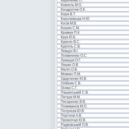
Кириленко І.Г.
Ковзель М.О.
Кондратюк О.К.
Корж В.Т.
Королевська Н.Ю.
Косів М.В.
Кошин С.М.
Кравчук П.К.
Крук Ю.Б.
Курило В.С.
Курпіль С.В.
Левцун В.І.
Логвиненко О.С.
Лукашук О.Г.
Ляшко О.В.
Маліч О.В.
Мовчан П.М.
Одарченко Ю.В.
Олійник С.В.
Осика С.Г.
Пашинський С.В.
Петрук М.М.
Писаренко В.В.
Поживанов М.О.
Полунєєв Ю.В.
Портнов А.В.
Прокопчук Ю.В.
Радковський О.В.