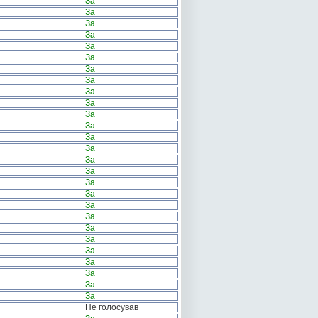
За
За
За
За
За
За
За
За
За
За
За
За
За
За
За
За
За
За
За
За
За
За
За
За
За
За
За
Не голосував