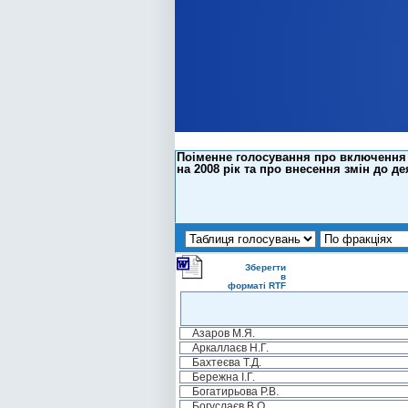
Поіменне голосування про включення 
на 2008 рік та про внесення змін до д
Зберегти
в
форматі RTF
Азаров М.Я.
Аркаллаєв Н.Г.
Бахтеєва Т.Д.
Бережна І.Г.
Богатирьова Р.В.
Богуслаєв В.О.