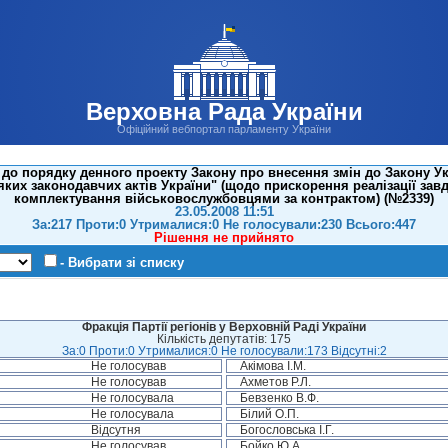
Верховна Рада України
Офіційний вебпортал парламенту України
до порядку денного проекту Закону про внесення змін до Закону У
еяких законодавчих актів України" (щодо прискорення реалізації за
комплектування військовослужбовцями за контрактом) (№2339)
23.05.2008 11:51
За:217 Проти:0 Утрималися:0 Не голосували:230 Всього:447
Рішення не прийнято
- Вибрати зі списку
Фракція Партії регіонів у Верховній Раді України
Кількість депутатів: 175
За:0 Проти:0 Утрималися:0 Не голосували:173 Відсутні:2
Не голосував
Акімова І.М.
Не голосував
Ахметов Р.Л.
Не голосувала
Бевзенко В.Ф.
Не голосувала
Білий О.П.
Відсутня
Богословська І.Г.
Не голосував
Бойко Ю.А.