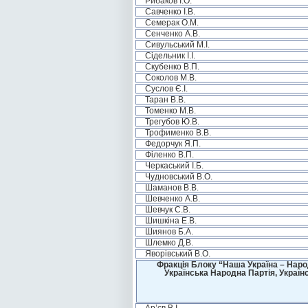
Рибаков І.О.
Савченко І.В.
Семерак О.М.
Сенченко А.В.
Сивульський М.І.
Сідельник І.І.
Скубенко В.П.
Соколов М.В.
Суслов Є.І.
Таран В.В.
Томенко М.В.
Трегубов Ю.В.
Трофименко В.В.
Федорчук Я.П.
Філенко В.П.
Черкаський І.Б.
Чудновський В.О.
Шаманов В.В.
Шевченко А.В.
Шевчук С.В.
Шишкіна Е.В.
Шиянов Б.А.
Шлемко Д.В.
Яворівський В.О.
Фракція Блоку “Наша Україна – Наро
Українська Народна Партія, Україн