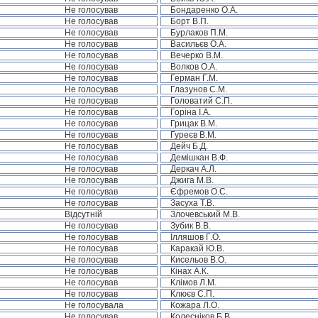
Не голосував
Бондаренко О.А.
Не голосував
Борт В.П.
Не голосував
Бурлаков П.М.
Не голосував
Васильєв О.А.
Не голосував
Вечерко В.М.
Не голосував
Волков О.А.
Не голосував
Герман Г.М.
Не голосував
Глазунов С.М.
Не голосував
Головатий С.П.
Не голосував
Горіна І.А.
Не голосував
Грицак В.М.
Не голосував
Гуреєв В.М.
Не голосував
Дейч Б.Д.
Не голосував
Демішкан В.Ф.
Не голосував
Деркач А.Л.
Не голосував
Джига М.В.
Не голосував
Єфремов О.С.
Не голосував
Засуха Т.В.
Відсутній
Злочевський М.В.
Не голосував
Зубик В.В.
Не голосував
Ілляшов Г.О.
Не голосував
Каракай Ю.В.
Не голосував
Кисельов В.О.
Не голосував
Кінах А.К.
Не голосував
Клімов Л.М.
Не голосував
Клюєв С.П.
Не голосувала
Кожара Л.О.
Не голосував
Колесніков Б.В.