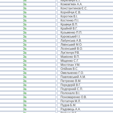
За
Кирильчук Є.І.
За
Кожем’якін А.А.
За
Константинов Є.С.
За
Корнійчук Є.В.
За
Коротюк В.І.
За
Костенко П.І.
За
Кравчук В.П.
За
Крайній В.Г.
За
Кузьменко П.П.
За
Куровський І.І.
За
Лабунська А.В.
За
Лівінський М.О.
За
Лозінський В.О.
За
Лук’янчук Р.В.
За
Макієнко В.П.
За
Міщенко С.Г.
За
Мостіпан У.М.
За
Олійник В.С.
За
Омельченко Г.О.
За
Павловський А.М.
За
Петренко В.М.
За
Пєрєдєрій В.Г.
За
Подгорний С.П.
За
Полохало В.І.
За
Пономаренко О.В.
За
Потапчук М.Л.
За
Пудов Б.М.
За
Радовець А.А.