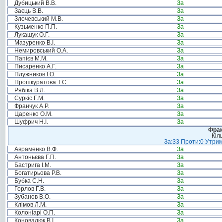
Дубицький В.В.
За
Заєць В.В.
За
Злочевський М.В.
За
Кузьменко П.П.
За
Лукашук О.Г.
За
Мазуренко В.І.
За
Немировський О.А.
За
Папієв М.М.
За
Писаренко А.Г.
За
Плужников І.О.
За
Прошкуратова Т.С.
За
Рябіка В.Л.
За
Суркіс Г.М.
За
Франчук А.Р.
За
Царенко О.М.
За
Шуфрич Н.І.
За
Фрак
Кіл
За:33 Проти:0 Утрим
Авраменко В.Ф.
За
Антоньєва Г.П.
За
Бастрига І.М.
За
Богатирьова Р.В.
За
Бубка С.Н.
За
Горлов Г.В.
За
Зубанов В.О.
За
Клімов Л.М.
За
Колоніарі О.П.
За
Коновалюк В.І.
За