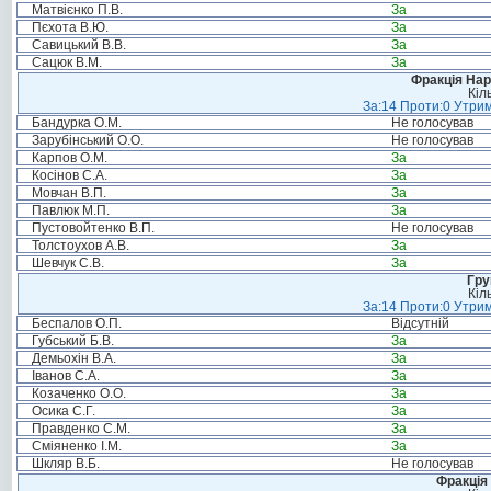
Матвієнко П.В.
За
Пєхота В.Ю.
За
Савицький В.В.
За
Сацюк В.М.
За
Фракція Нар
Кіл
За:14 Проти:0 Утрим
Бандурка О.М.
Не голосував
Зарубінський О.О.
Не голосував
Карпов О.М.
За
Косінов С.А.
За
Мовчан В.П.
За
Павлюк М.П.
За
Пустовойтенко В.П.
Не голосував
Толстоухов А.В.
За
Шевчук С.В.
За
Гру
Кіл
За:14 Проти:0 Утрим
Беспалов О.П.
Відсутній
Губський Б.В.
За
Демьохін В.А.
За
Іванов С.А.
За
Козаченко О.О.
За
Осика С.Г.
За
Правденко С.М.
За
Сміяненко І.М.
За
Шкляр В.Б.
Не голосував
Фракція 