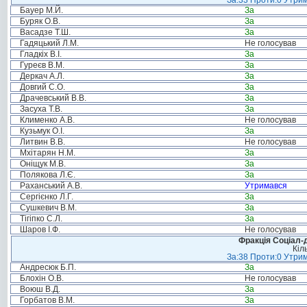
За:33 Проти:0 Утрим
Бауер М.Й.
За
Буряк О.В.
За
Васадзе Т.Ш.
За
Гадяцький Л.М.
Не голосував
Гладкіх В.І.
За
Гуреєв В.М.
За
Деркач А.Л.
За
Довгий С.О.
За
Драчевський В.В.
За
Засуха Т.В.
За
Клименко А.В.
Не голосував
Кузьмук О.І.
За
Литвин В.В.
Не голосував
Мхітарян Н.М.
За
Оніщук М.В.
За
Полякова Л.Є.
За
Раханський А.В.
Утримався
Сергієнко Л.Г.
За
Сушкевич В.М.
За
Тігіпко С.Л.
За
Шаров І.Ф.
Не голосував
Фракція Соціал-д
Кіл
За:38 Проти:0 Утрим
Андресюк Б.П.
За
Блохін О.В.
Не голосував
Воюш В.Д.
За
Горбатов В.М.
За