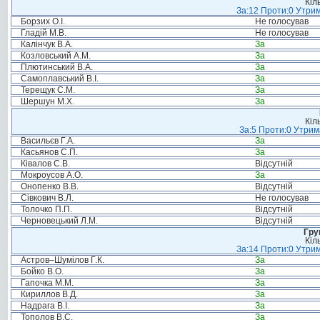
Кіл
За:12 Проти:0 Утрим
Борзих О.І.
Не голосував
Гладій М.В.
Не голосував
Калінчук В.А.
За
Козловський А.М.
За
Плютинський В.А.
За
Самоплавський В.І.
За
Терещук С.М.
За
Шершун М.Х.
За
Кіл
За:5 Проти:0 Утрим
Васильєв Г.А.
За
Касьянов С.П.
За
Ківалов С.В.
Відсутній
Мокроусов А.О.
За
Онопенко В.В.
Відсутній
Сівкович В.Л.
Не голосував
Толочко П.П.
Відсутній
Черновецький Л.М.
Відсутній
Гру
Кіл
За:14 Проти:0 Утрим
Астров–Шумілов Г.К.
За
Бойко В.О.
За
Гапочка М.М.
За
Кириллов В.Д.
За
Надрага В.І.
За
Тополов В.С.
За