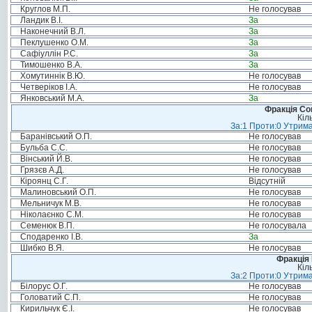
Круглов М.П.
Не голосував
Ландик В.І.
За
Наконечний В.Л.
За
Пеклушенко О.М.
За
Сафіуллін Р.С.
За
Тимошенко В.А.
За
Хомутиннік В.Ю.
Не голосував
Четверіков І.А.
Не голосував
Янковський М.А.
За
Фракція Соц
Кіл
За:1 Проти:0 Утрима
Баранівський О.П.
Не голосував
Бульба С.С.
Не голосував
Вінський Й.В.
Не голосував
Грязєв А.Д.
Не голосував
Кіроянц С.Г.
Відсутній
Малиновський О.П.
Не голосував
Мельничук М.В.
Не голосував
Ніколаєнко С.М.
Не голосував
Семенюк В.П.
Не голосувала
Сподаренко І.В.
За
Шибко В.Я.
Не голосував
Фракція
Кіл
За:2 Проти:0 Утрима
Білорус О.Г.
Не голосував
Головатий С.П.
Не голосував
Кирильчук Є.І.
Не голосував