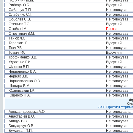
Полянчич М.М.
Не голосував
Рибачук О.Б.
Відсутній
Сабашук П.П.
Не голосував
Слабенко С.І.
Не голосував
Соболєв С.В.
Не голосував
Стецьків Т.С.
Відсутній
Стойко І.М.
Проти
Стретович В.М.
Не голосував
Танюк Л.С.
Не голосував
Тарасюк І.Г.
Відсутній
Ткач Р.В.
Не голосував
Томич І.Ф.
Відсутній
Трофименко В.В.
Не голосував
Удовенко Г.Й.
Відсутній
Філенко В.П.
Не голосував
Червоненко Є.А.
Не голосував
Черняк В.К.
Не голосував
Чорноволенко О.В.
Не голосував
Шандра В.М.
Не голосував
Юхновський І.Р.
Не голосував
Ющенко П.А.
Не голосував
Фр
Кіл
За:0 Проти:0 Утрима
Александровська А.О.
Не голосувала
Анастасієв В.О.
Не голосував
Аніщук В.В.
Не голосував
Бондарчук О.В.
Не голосував
Буждиган П.П.
Не голосував