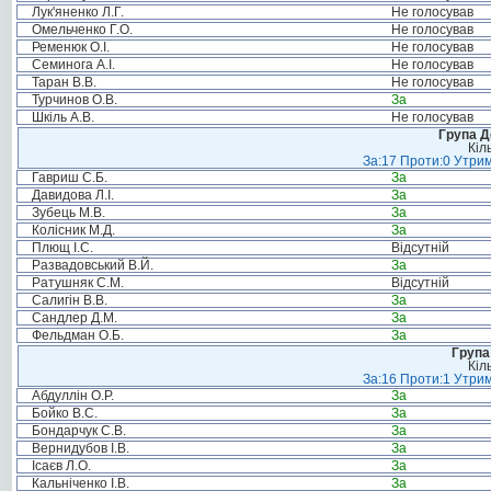
Лук'яненко Л.Г.
Не голосував
Омельченко Г.О.
Не голосував
Ременюк О.І.
Не голосував
Семинога А.І.
Не голосував
Таран В.В.
Не голосував
Турчинов О.В.
За
Шкіль А.В.
Не голосував
Група Д
Кіл
За:17 Проти:0 Утрим
Гавриш С.Б.
За
Давидова Л.І.
За
Зубець М.В.
За
Колісник М.Д.
За
Плющ І.С.
Відсутній
Развадовський В.Й.
За
Ратушняк С.М.
Відсутній
Салигін В.В.
За
Сандлер Д.М.
За
Фельдман О.Б.
За
Група
Кіл
За:16 Проти:1 Утрим
Абдуллін О.Р.
За
Бойко В.С.
За
Бондарчук С.В.
За
Вернидубов І.В.
За
Ісаєв Л.О.
За
Кальніченко І.В.
За