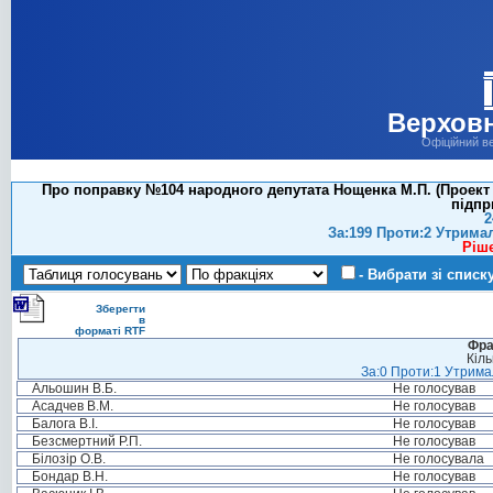
Верховн
Офіційний в
Про поправку №104 народного депутата Нощенка М.П. (Проект 
підпр
2
За:199 Проти:2 Утрима
Ріш
- Вибрати зі списк
Зберегти
в
форматі RTF
Фра
Кіль
За:0 Проти:1 Утримал
Альошин В.Б.
Не голосував
Асадчев В.М.
Не голосував
Балога В.І.
Не голосував
Безсмертний Р.П.
Не голосував
Білозір О.В.
Не голосувала
Бондар В.Н.
Не голосував