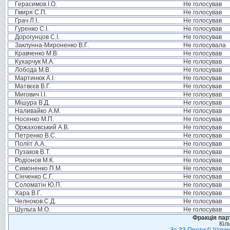
Герасимов І.О.
Не голосував
Гмиря С.П.
Не голосував
Грач Л.І.
Не голосував
Гуренко С.І.
Не голосував
Дорогунцов С.І.
Не голосував
Заклунна-Мироненко В.Г.
Не голосувала
Кравченко М.В.
Не голосував
Кухарчук М.А.
Не голосував
Лобода М.В.
Не голосував
Мартинюк А.І.
Не голосував
Матвєєв В.Г.
Не голосував
Мигович І.І.
Не голосував
Мішура В.Д.
Не голосував
Наливайко А.М.
Не голосував
Носенко М.П.
Не голосував
Оржаховський А.В.
Не голосував
Петренко В.С.
Не голосував
Полііт А.А.
Не голосував
Пузаков В.Т.
Не голосував
Родіонов М.К.
Не голосував
Симоненко П.М.
Не голосував
Сінченко С.Г.
Не голосував
Соломатін Ю.П.
Не голосував
Хара В.Г.
Не голосував
Челноков С.Д.
Не голосував
Шульга М.О.
Не голосував
Фракція пар
Кіл