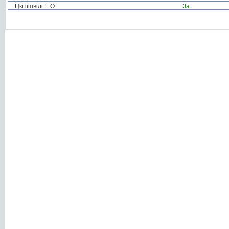
Цкітішвілі Е.О.
За