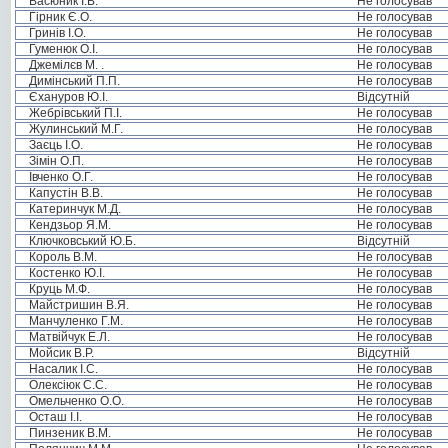
Васюник І.В.
Не голосував
Гірник Є.О.
Не голосував
Гринів І.О.
Не голосував
Гуменюк О.І.
Не голосував
Джемілєв М. .
Не голосував
Димінський П.П.
Не голосував
Єхануров Ю.І.
Відсутній
Жебрівський П.І.
Не голосував
Жулинський М.Г.
Не голосував
Заєць І.О.
Не голосував
Зімін О.П.
Не голосував
Івченко О.Г.
Не голосував
Капустін В.В.
Не голосував
Катеринчук М.Д.
Не голосував
Кендзьор Я.М.
Не голосував
Ключковський Ю.Б.
Відсутній
Король В.М.
Не голосував
Костенко Ю.І.
Не голосував
Круць М.Ф.
Не голосував
Майстришин В.Я.
Не голосував
Манчуленко Г.М.
Не голосував
Матвійчук Е.Л.
Не голосував
Мойсик В.Р.
Відсутній
Насалик І.С.
Не голосував
Олексіюк С.С.
Не голосував
Омельченко О.О.
Не голосував
Осташ І.І.
Не голосував
Пинзеник В.М.
Не голосував