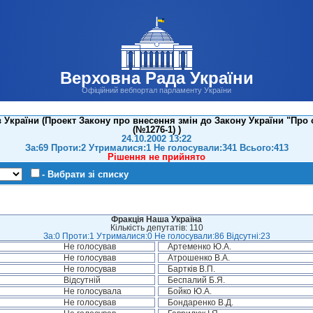
Верховна Рада України
Офіційний вебпортал парламенту України
в України (Проект Закону про внесення змін до Закону України "Про
(№1276-1) )
24.10.2002 13:22
За:69 Проти:2 Утрималися:1 Не голосували:341 Всього:413
Рішення не прийнято
- Вибрати зі списку
Фракція Наша Україна
Кількість депутатів: 110
За:0 Проти:1 Утрималися:0 Не голосували:86 Відсутні:23
Не голосував
Артеменко Ю.А.
Не голосував
Атрошенко В.А.
Не голосував
Бартків В.П.
Відсутній
Беспалий Б.Я.
Не голосувала
Бойко Ю.А.
Не голосував
Бондаренко В.Д.