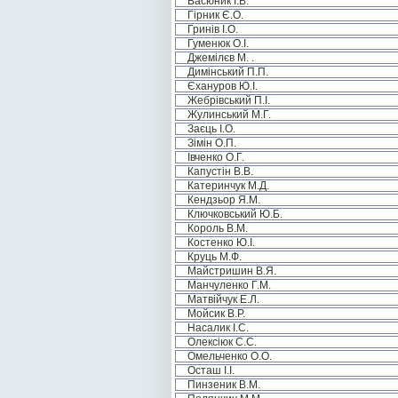
Васюник І.В.
Гірник Є.О.
Гринів І.О.
Гуменюк О.І.
Джемілєв М. .
Димінський П.П.
Єхануров Ю.І.
Жебрівський П.І.
Жулинський М.Г.
Заєць І.О.
Зімін О.П.
Івченко О.Г.
Капустін В.В.
Катеринчук М.Д.
Кендзьор Я.М.
Ключковський Ю.Б.
Король В.М.
Костенко Ю.І.
Круць М.Ф.
Майстришин В.Я.
Манчуленко Г.М.
Матвійчук Е.Л.
Мойсик В.Р.
Насалик І.С.
Олексіюк С.С.
Омельченко О.О.
Осташ І.І.
Пинзеник В.М.