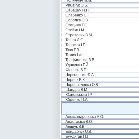
Полянчич М.М.
Рибачук О.Б.
Сабашук П.П.
Слабенко С.І.
Соболєв С.В.
Стецьків Т.С.
Стойко І.М.
Стретович В.М.
Танюк Л.С.
Тарасюк І.Г.
Ткач Р.В.
Томич І.Ф.
Трофименко В.В.
Удовенко Г.Й.
Філенко В.П.
Червоненко Є.А.
Черняк В.К.
Чорноволенко О.В.
Шандра В.М.
Юхновський І.Р.
Ющенко П.А.
Александровська А.О.
Анастасієв В.О.
Аніщук В.В.
Бондарчук О.В.
Буждиган П.П.