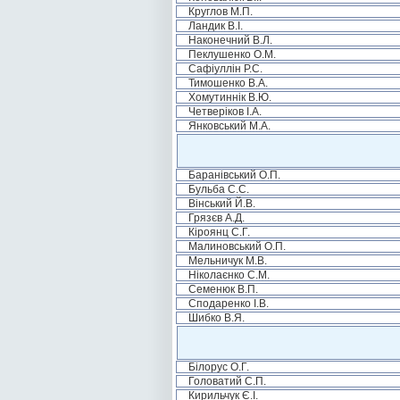
Круглов М.П.
Ландик В.І.
Наконечний В.Л.
Пеклушенко О.М.
Сафіуллін Р.С.
Тимошенко В.А.
Хомутиннік В.Ю.
Четверіков І.А.
Янковський М.А.
Баранівський О.П.
Бульба С.С.
Вінський Й.В.
Грязєв А.Д.
Кіроянц С.Г.
Малиновський О.П.
Мельничук М.В.
Ніколаєнко С.М.
Семенюк В.П.
Сподаренко І.В.
Шибко В.Я.
Білорус О.Г.
Головатий С.П.
Кирильчук Є.І.