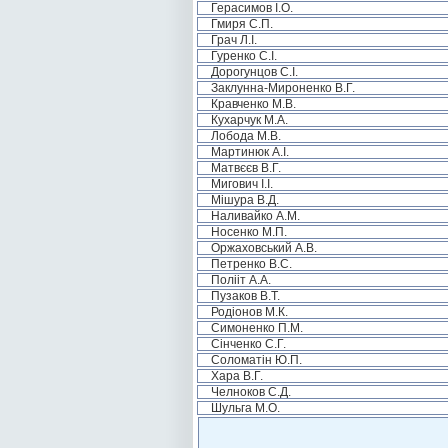
Герасимов І.О.
Гмиря С.П.
Грач Л.І.
Гуренко С.І.
Дорогунцов С.І.
Заклунна-Мироненко В.Г.
Кравченко М.В.
Кухарчук М.А.
Лобода М.В.
Мартинюк А.І.
Матвєєв В.Г.
Мигович І.І.
Мішура В.Д.
Наливайко А.М.
Носенко М.П.
Оржаховський А.В.
Петренко В.С.
Полііт А.А.
Пузаков В.Т.
Родіонов М.К.
Симоненко П.М.
Сінченко С.Г.
Соломатін Ю.П.
Хара В.Г.
Челноков С.Д.
Шульга М.О.