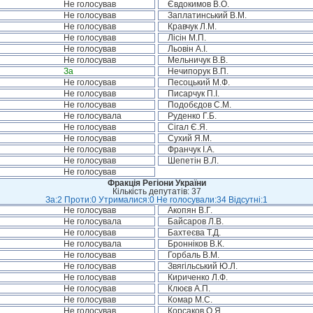
Не голосував
Євдокимов В.О.
Не голосував
Заплатинський В.М.
Не голосував
Кравчук Л.М.
Не голосував
Лісін М.П.
Не голосував
Льовін А.І.
Не голосував
Мельничук В.В.
За
Нечипорук В.П.
Не голосував
Песоцький М.Ф.
Не голосував
Писарчук П.І.
Не голосував
Подобєдов С.М.
Не голосувала
Руденко Г.Б.
Не голосував
Сігал Є.Я.
Не голосував
Сухий Я.М.
Не голосував
Франчук І.А.
Не голосував
Шепетін В.Л.
Не голосував
Фракція Регіони України
Кількість депутатів: 37
За:2 Проти:0 Утрималися:0 Не голосували:34 Відсутні:1
Не голосував
Акопян В.Г.
Не голосувала
Байсаров Л.В.
Не голосував
Бахтеєва Т.Д.
Не голосувала
Бронніков В.К.
Не голосував
Горбаль В.М.
Не голосував
Звягільський Ю.Л.
Не голосував
Кириченко Л.Ф.
Не голосував
Клюєв А.П.
Не голосував
Комар М.С.
Не голосував
Корсаков О.Я.