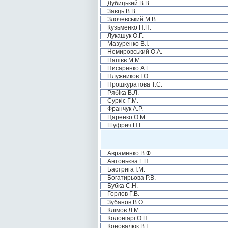
Дубицький В.В.
Заєць В.В.
Злочевський М.В.
Кузьменко П.П.
Лукашук О.Г.
Мазуренко В.І.
Немировський О.А.
Папієв М.М.
Писаренко А.Г.
Плужников І.О.
Прошкуратова Т.С.
Рябіка В.Л.
Суркіс Г.М.
Франчук А.Р.
Царенко О.М.
Шуфрич Н.І.
Авраменко В.Ф.
Антоньєва Г.П.
Бастрига І.М.
Богатирьова Р.В.
Бубка С.Н.
Горлов Г.В.
Зубанов В.О.
Клімов Л.М.
Колоніарі О.П.
Коновалюк В.І.