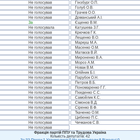
Не голосував
Гінзбург О.П.
Не голосував
Голуб О.В.
Не голосував
Грачев О.О.
Не голосував
Доманський А.І.
За
Єщенко В.М.
Не голосувала
Катушева З.Г.
Не голосував
Крючков Г.К.
Не голосував
Лещенко В.О.
Не голосував
Маркуш М.А.
Не голосував
Масенко О.М.
Не голосував
Матвєєв В.Й.
Не голосував
Мироненко В.А.
Не голосував
Мороз А.М.
Не голосував
Новак В.М.
Не голосував
Олійник Б.І.
Не голосував
Парубок О.Н.
Не голосував
Петров В.Б.
Не голосував
Пономаренко Г.Г.
Не голосував
Пхиденко С.С.
Не голосував
Самойлик К.С.
Не голосував
Сімонов В.Д.
Не голосував
Сіренко В.Ф.
Не голосував
Ткаченко О.М.
Не голосував
Цибенко П.С.
Не голосував
Чичканов С.В.
Не голосував
Фракція партій ППУ та Трудова Україна
Кількість депутатів: 42