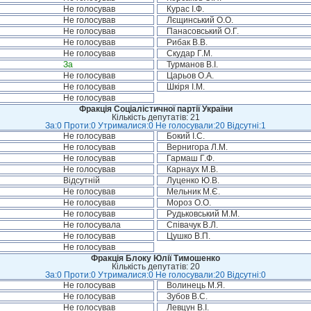
Не голосував
Курас І.Ф.
Не голосував
Лєщинський О.О.
Не голосував
Панасовський О.Г.
Не голосував
Рибак В.В.
Не голосував
Скудар Г.М.
За
Турманов В.І.
Не голосував
Царьов О.А.
Не голосував
Шкіря І.М.
Не голосував
Фракція Соціалістичної партії України
Кількість депутатів: 21
За:0 Проти:0 Утрималися:0 Не голосували:20 Відсутні:1
Не голосував
Бокий І.С.
Не голосував
Вернигора Л.М.
Не голосував
Гармаш Г.Ф.
Не голосував
Карнаух М.В.
Відсутній
Луценко Ю.В.
Не голосував
Мельник М.Є.
Не голосував
Мороз О.О.
Не голосував
Рудьковський М.М.
Не голосувала
Співачук В.Л.
Не голосував
Цушко В.П.
Не голосував
Фракція Блоку Юлії Тимошенко
Кількість депутатів: 20
За:0 Проти:0 Утрималися:0 Не голосували:20 Відсутні:0
Не голосував
Волинець М.Я.
Не голосував
Зубов В.С.
Не голосував
Левцун В.І.