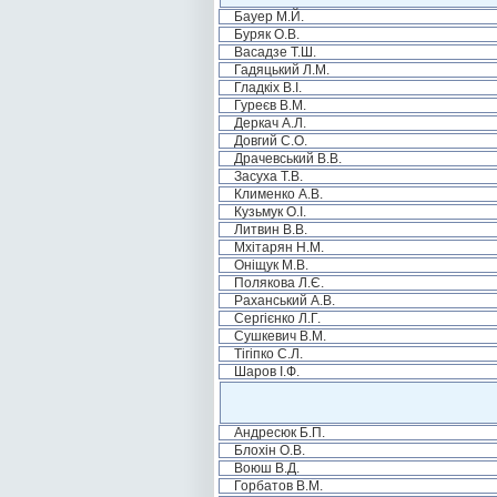
Бауер М.Й.
Буряк О.В.
Васадзе Т.Ш.
Гадяцький Л.М.
Гладкіх В.І.
Гуреєв В.М.
Деркач А.Л.
Довгий С.О.
Драчевський В.В.
Засуха Т.В.
Клименко А.В.
Кузьмук О.І.
Литвин В.В.
Мхітарян Н.М.
Оніщук М.В.
Полякова Л.Є.
Раханський А.В.
Сергієнко Л.Г.
Сушкевич В.М.
Тігіпко С.Л.
Шаров І.Ф.
Андресюк Б.П.
Блохін О.В.
Воюш В.Д.
Горбатов В.М.