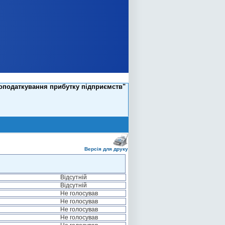
 оподаткування прибутку підприємств"
Версія для друку
Відсутній
Відсутній
Не голосував
Не голосував
Не голосував
Не голосував