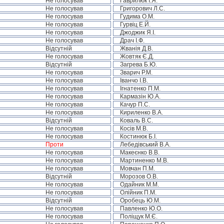
Не голосував
Гаврилюк І.Я.
Не голосував
Григорович Л.С.
Не голосував
Гудима О.М.
Не голосував
Гурвіц Е.Й.
Не голосував
Джоджик Я.І.
Не голосував
Драч І.Ф.
Відсутній
Жванія Д.В.
Не голосував
Жовтяк Є.Д.
Відсутній
Загрева Б.Ю.
Не голосував
Зварич Р.М.
Не голосував
Іванчо І.В.
Не голосував
Ігнатенко П.М.
Не голосував
Кармазін Ю.А.
Не голосував
Качур П.С.
Не голосував
Кириленко В.А.
Відсутній
Коваль В.С.
Не голосував
Косів М.В.
Не голосував
Костинюк Б.І.
Проти
Лебедівський В.А.
Не голосував
Макеєнко В.В.
Не голосував
Мартиненко М.В.
Не голосував
Мовчан П.М.
Відсутній
Морозов О.В.
Не голосував
Одайник М.М.
Не голосував
Олійник П.М.
Відсутній
Оробець Ю.М.
Не голосував
Павленко Ю.О.
Не голосував
Поліщук М.Є.