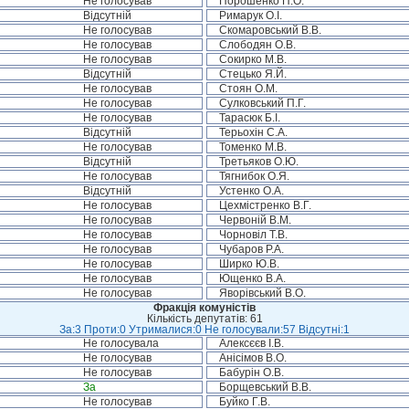
Не голосував
Порошенко П.О.
Відсутній
Римарук О.І.
Не голосував
Скомаровський В.В.
Не голосував
Слободян О.В.
Не голосував
Сокирко М.В.
Відсутній
Стецько Я.Й.
Не голосував
Стоян О.М.
Не голосував
Сулковський П.Г.
Не голосував
Тарасюк Б.І.
Відсутній
Терьохін С.А.
Не голосував
Томенко М.В.
Відсутній
Третьяков О.Ю.
Не голосував
Тягнибок О.Я.
Відсутній
Устенко О.А.
Не голосував
Цехмістренко В.Г.
Не голосував
Червоній В.М.
Не голосував
Чорновіл Т.В.
Не голосував
Чубаров Р.А.
Не голосував
Ширко Ю.В.
Не голосував
Ющенко В.А.
Не голосував
Яворівський В.О.
Фракція комуністів
Кількість депутатів: 61
За:3 Проти:0 Утрималися:0 Не голосували:57 Відсутні:1
Не голосувала
Алексєєв І.В.
Не голосував
Анісімов В.О.
Не голосував
Бабурін О.В.
За
Борщевський В.В.
Не голосував
Буйко Г.В.