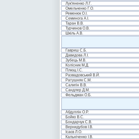
Лук'яненко Л.Г.
Омельченко Г.О.
Ременюк О.І.
Семинога А.І.
Таран В.В.
Турчинов О.В.
Шкіль А.В.
Гавриш С.Б.
Давидова Л.І.
Зубець М.В.
Колісник М.Д.
Плющ І.С.
Развадовський В.Й.
Ратушняк С.М.
Салигін В.В.
Сандлер Д.М.
Фельдман О.Б.
Абдуллін О.Р.
Бойко В.С.
Бондарчук С.В.
Вернидубов І.В.
Ісаєв Л.О.
Кальніченко І.В.