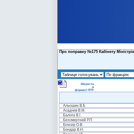
Про поправку №175 Кабінету Міністрі
Зберегти
в
форматі RTF
Альошин В.Б.
Асадчев В.М.
Балога В.І.
Безсмертний Р.П.
Білозір О.В.
Бондар В.Н.