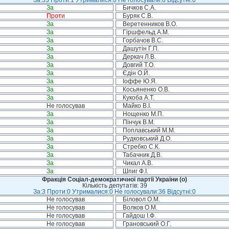
За:33 Проти:1 Утрималися:0 Не голосували:8 Відсутні:0
За
Бичков С.А.
Проти
Буряк С.В.
За
Веретенников В.О.
За
Гіршфельд А.М.
За
Горбачов В.С.
За
Дашутін Г.П.
За
Деркач Л.В.
За
Довгий Т.О.
За
Єдін О.Й.
За
Іоффе Ю.Я.
За
Косьяненко О.В.
За
Кукоба А.Т.
Не голосував
Майко В.І.
За
Нощенко М.П.
За
Пінчук В.М.
За
Поплавський М.М.
За
Рудковський Д.О.
За
Стребко С.К.
За
Табачник Д.В.
За
Чикал А.В.
За
Шпиг Ф.І.
Фракція Соціал-демократичної партії України (о)
Кількість депутатів: 39
За:3 Проти:0 Утрималися:0 Не голосували:36 Відсутні:0
Не голосував
Біловол О.М.
Не голосував
Волков О.М.
Не голосував
Гайдош І.Ф.
Не голосував
Грановський О.Г.