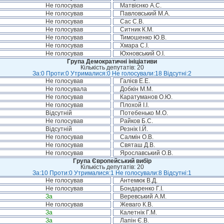
Не голосував
Матвієнко А.С.
Не голосував
Павловський М.А.
Не голосував
Сас С.В.
Не голосував
Ситник К.М.
Не голосував
Тимошенко Ю.В.
Не голосував
Хмара С.І.
Не голосував
Юхновський О.І.
Група Демократичні ініціативи
Кількість депутатів: 20
За:0 Проти:0 Утрималися:0 Не голосували:18 Відсутні:2
Не голосував
Галієв Е.Е.
Не голосувала
Добкін М.М.
Не голосував
Каратуманов О.Ю.
Не голосував
Плохой І.І.
Відсутній
Потебенько М.О.
Не голосував
Райков Б.С.
Відсутній
Резнік І.Й.
Не голосував
Салмін О.В.
Не голосував
Святаш Д.В.
Не голосував
Ярославський О.В.
Група Європейський вибір
Кількість депутатів: 20
За:10 Проти:0 Утрималися:1 Не голосували:8 Відсутні:1
Не голосував
Антемюк В.Д.
Не голосував
Бондаренко Г.І.
За
Веревський А.М.
Не голосував
Жеваго К.В.
За
Калетнік Г.М.
За
Лапін Є.В.