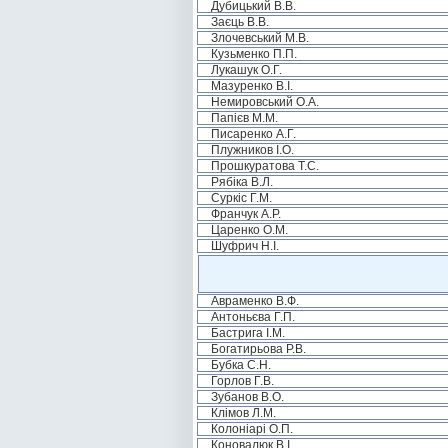
Дубицький В.В.
Заєць В.В.
Злочевський М.В.
Кузьменко П.П.
Лукашук О.Г.
Мазуренко В.І.
Немировський О.А.
Папієв М.М.
Писаренко А.Г.
Плужников І.О.
Прошкуратова Т.С.
Рябіка В.Л.
Суркіс Г.М.
Франчук А.Р.
Царенко О.М.
Шуфрич Н.І.
Авраменко В.Ф.
Антоньєва Г.П.
Бастрига І.М.
Богатирьова Р.В.
Бубка С.Н.
Горлов Г.В.
Зубанов В.О.
Клімов Л.М.
Колоніарі О.П.
Коновалюк В.І.