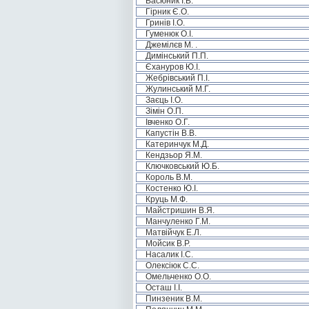
Васюник І.В.
Гірник Є.О.
Гринів І.О.
Гуменюк О.І.
Джемілєв М. .
Димінський П.П.
Єхануров Ю.І.
Жебрівський П.І.
Жулинський М.Г.
Заєць І.О.
Зімін О.П.
Івченко О.Г.
Капустін В.В.
Катеринчук М.Д.
Кендзьор Я.М.
Ключковський Ю.Б.
Король В.М.
Костенко Ю.І.
Круць М.Ф.
Майстришин В.Я.
Манчуленко Г.М.
Матвійчук Е.Л.
Мойсик В.Р.
Насалик І.С.
Олексіюк С.С.
Омельченко О.О.
Осташ І.І.
Пинзеник В.М.