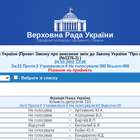
Верховна Рада України
Офіційний вебпортал парламенту України
в України (Проект Закону про внесення змін до Закону України "Про
(№1276-1) )
24.10.2002 13:28
За:22 Проти:2 Утрималися:4 Не голосували:380 Всього:408
Рішення не прийнято
- Вибрати зі списку
Фракція Наша Україна
Кількість депутатів: 110
За:0 Проти:0 Утрималися:0 Не голосували:82 Відсутні:28
Не голосував
Артеменко Ю.А.
Не голосував
Атрошенко В.А.
Не голосував
Бартків В.П.
Відсутній
Беспалий Б.Я.
Не голосувала
Бойко Ю.А.
Не голосував
Бондаренко В.Д.