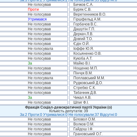
За:3 Проти:2 Утрималися:2 Не голосували:35 Відсутні:0
Не голосував
Бичков С.А.
Проти
Буряк С.В.
Не голосував
Веретенников В.О.
Утримався
Гіршфельд А.М.
Не голосував
Горбачов В.С.
Не голосував
Дашутін Г.П.
Не голосував
Деркач Л.В.
Не голосував
Довгий Т.О.
Не голосував
Єдін О.Й.
Не голосувала
Іоффе Ю.Я.
Не голосував
Косьяненко О.В.
Не голосував
Кукоба А.Т.
За
Майко В.І.
Не голосував
Нощенко М.П.
Не голосував
Пінчук В.М.
Не голосувала
Поплавський М.М.
Не голосував
Рудковський Д.О.
Не голосував
Стребко С.К.
Не голосував
Табачник Д.В.
За
Чикал А.В.
Не голосував
Шпиг Ф.І.
Фракція Соціал-демократичної партії України (о)
Кількість депутатів: 39
За:2 Проти:0 Утрималися:0 Не голосували:37 Відсутні:0
Не голосував
Біловол О.М.
Не голосував
Волков О.М.
Не голосував
Гайдош І.Ф.
Не голосував
Грановський О.Г.