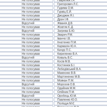
Не голосував
Гаврилюк І.Я.
Не голосував
Григорович Л.С.
Не голосував
Гудима О.М.
Не голосував
Гурвіц Е.Й.
Не голосував
Джоджик Я.І.
Не голосував
Драч І.Ф.
Відсутній
Жванія Д.В.
Не голосував
Жовтяк Є.Д.
Відсутній
Загрева Б.Ю.
Не голосував
Зварич Р.М.
Не голосував
Іванчо І.В.
Не голосував
Ігнатенко П.М.
Не голосував
Кармазін Ю.А.
Не голосував
Качур П.С.
Не голосував
Кириленко В.А.
Відсутній
Коваль В.С.
Не голосував
Косів М.В.
Не голосував
Костинюк Б.І.
Не голосував
Лебедівський В.А.
Не голосував
Макеєнко В.В.
Не голосував
Мартиненко М.В.
Не голосував
Мовчан П.М.
Відсутній
Морозов О.В.
Не голосував
Одайник М.М.
Не голосував
Олійник П.М.
Відсутній
Оробець Ю.М.
Не голосував
Павленко Ю.О.
Не голосував
Поліщук М.Є.