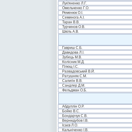
Лук'яненко Л.Г.
Омельченко Г.О.
Ременюк О.І.
Семинога А.І.
Таран В.В.
Турчинов О.В.
Шкіль А.В.
Гавриш С.Б.
Давидова Л.І.
Зубець М.В.
Колісник М.Д.
Плющ І.С.
Развадовський В.Й.
Ратушняк С.М.
Салигін В.В.
Сандлер Д.М.
Фельдман О.Б.
Абдуллін О.Р.
Бойко В.С.
Бондарчук С.В.
Вернидубов І.В.
Ісаєв Л.О.
Кальніченко І.В.