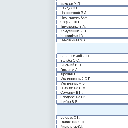
Круглов М.П.
Ландик В.І.
Наконечний В.Л.
Пеклушенко О.М.
Сафіуллін Р.С.
Тимошенко В.А.
Хомутиннік В.Ю.
Четверіков І.А.
Янковський М.А.
Баранівський О.П.
Бульба С.С.
Вінський Й.В.
Грязєв А.Д.
Кіроянц С.Г.
Малиновський О.П.
Мельничук М.В.
Ніколаєнко С.М.
Семенюк В.П.
Сподаренко І.В.
Шибко В.Я.
Білорус О.Г.
Головатий С.П.
Кирильчук Є.І.