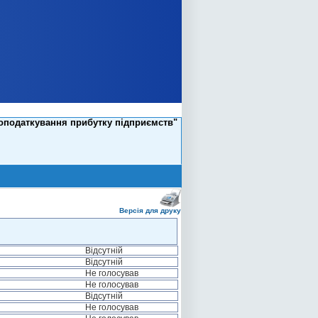
 оподаткування прибутку підприємств"
Версія для друку
Відсутній
Відсутній
Не голосував
Не голосував
Відсутній
Не голосував