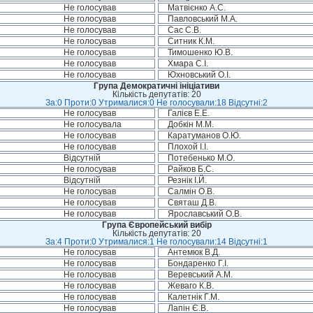
Не голосував
Матвієнко А.С.
Не голосував
Павловський М.А.
Не голосував
Сас С.В.
Не голосував
Ситник К.М.
Не голосував
Тимошенко Ю.В.
Не голосував
Хмара С.І.
Не голосував
Юхновський О.І.
Група Демократичні ініціативи
Кількість депутатів: 20
За:0 Проти:0 Утрималися:0 Не голосували:18 Відсутні:2
Не голосував
Галієв Е.Е.
Не голосувала
Добкін М.М.
Не голосував
Каратуманов О.Ю.
Не голосував
Плохой І.І.
Відсутній
Потебенько М.О.
Не голосував
Райков Б.С.
Відсутній
Резнік І.Й.
Не голосував
Салмін О.В.
Не голосував
Святаш Д.В.
Не голосував
Ярославський О.В.
Група Європейський вибір
Кількість депутатів: 20
За:4 Проти:0 Утрималися:1 Не голосували:14 Відсутні:1
Не голосував
Антемюк В.Д.
Не голосував
Бондаренко Г.І.
Не голосував
Веревський А.М.
Не голосував
Жеваго К.В.
Не голосував
Калетнік Г.М.
Не голосував
Лапін Є.В.