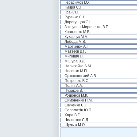
Герасимов І.О.
Гмиря С.П.
Грач Л.І.
Гуренко С.І.
Дорогунцов С.І.
Заклунна-Мироненко В.Г.
Кравченко М.В.
Кухарчук М.А.
Лобода М.В.
Мартинюк А.І.
Матвєєв В.Г.
Мигович І.І.
Мішура В.Д.
Наливайко А.М.
Носенко М.П.
Оржаховський А.В.
Петренко В.С.
Полііт А.А.
Пузаков В.Т.
Родіонов М.К.
Симоненко П.М.
Сінченко С.Г.
Соломатін Ю.П.
Хара В.Г.
Челноков С.Д.
Шульга М.О.