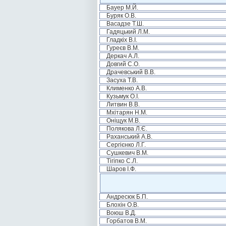
Бауер М.Й.
Буряк О.В.
Васадзе Т.Ш.
Гадяцький Л.М.
Гладкіх В.І.
Гуреєв В.М.
Деркач А.Л.
Довгий С.О.
Драчевський В.В.
Засуха Т.В.
Клименко А.В.
Кузьмук О.І.
Литвин В.В.
Мхітарян Н.М.
Оніщук М.В.
Полякова Л.Є.
Раханський А.В.
Сергієнко Л.Г.
Сушкевич В.М.
Тігіпко С.Л.
Шаров І.Ф.
Андресюк Б.П.
Блохін О.В.
Воюш В.Д.
Горбатов В.М.