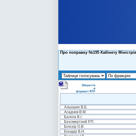
Про поправку №195 Кабінету Міністрі
Зберегти
в
форматі RTF
Альошин В.Б.
Асадчев В.М.
Балога В.І.
Безсмертний Р.П.
Білозір О.В.
Бондар В.Н.