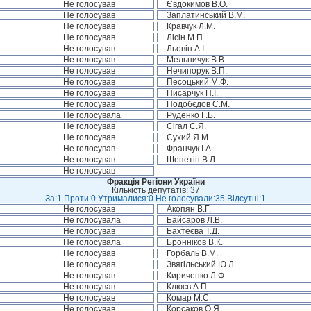
Не голосував
Євдокимов В.О.
Не голосував
Заплатинський В.М.
Не голосував
Кравчук Л.М.
Не голосував
Лісін М.П.
Не голосував
Льовін А.І.
Не голосував
Мельничук В.В.
Не голосував
Нечипорук В.П.
Не голосував
Песоцький М.Ф.
Не голосував
Писарчук П.І.
Не голосував
Подобєдов С.М.
Не голосувала
Руденко Г.Б.
Не голосував
Сігал Є.Я.
Не голосував
Сухий Я.М.
Не голосував
Франчук І.А.
Не голосував
Шепетін В.Л.
Не голосував
Фракція Регіони України
Кількість депутатів: 37
За:1 Проти:0 Утрималися:0 Не голосували:35 Відсутні:1
Не голосував
Акопян В.Г.
Не голосувала
Байсаров Л.В.
Не голосував
Бахтеєва Т.Д.
Не голосувала
Бронніков В.К.
Не голосував
Горбаль В.М.
Не голосував
Звягільський Ю.Л.
Не голосував
Кириченко Л.Ф.
Не голосував
Клюєв А.П.
Не голосував
Комар М.С.
Не голосував
Корсаков О.Я.