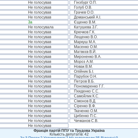
Не голосував
Гінзбург О.П.
Не голосував
Голуб О.В.
Не голосував
Грачев О.О.
Не голосував
Доманський А.І.
За
Єщенко В.М.
Не голосувала
Катушева З.Г.
Не голосував
Крючков Г.К.
Не голосував
Лещенко В.О.
Не голосував
Маркуш М.А.
Не голосував
Масенко О.М.
Не голосував
Матвєєв В.Й.
Не голосував
Мироненко В.А.
Не голосував
Мороз А.М.
Не голосував
Новак В.М.
Не голосував
Олійник Б.І.
Не голосував
Парубок О.Н.
Не голосував
Петров В.Б.
Не голосував
Пономаренко Г.Г.
Не голосував
Пхиденко С.С.
Не голосував
Самойлик К.С.
Не голосував
Сімонов В.Д.
Не голосував
Сіренко В.Ф.
Не голосував
Ткаченко О.М.
Не голосував
Цибенко П.С.
Не голосував
Чичканов С.В.
Не голосував
Фракція партій ППУ та Трудова Україна
Кількість депутатів: 42