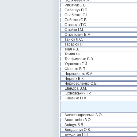
Полянчич М.М.
Рибачук О.Б.
Сабашук П.П.
Слабенко С.І.
Соболєв С.В.
Стецьків Т.С.
Стойко І.М.
Стретович В.М.
Танюк Л.С.
Тарасюк І.Г.
Ткач Р.В.
Томич І.Ф.
Трофименко В.В.
Удовенко Г.Й.
Філенко В.П.
Червоненко Є.А.
Черняк В.К.
Чорноволенко О.В.
Шандра В.М.
Юхновський І.Р.
Ющенко П.А.
Александровська А.О.
Анастасієв В.О.
Аніщук В.В.
Бондарчук О.В.
Буждиган П.П.