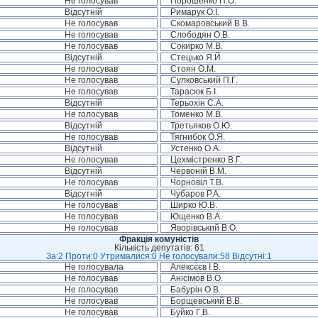
Не голосував
Порошенко П.О.
Відсутній
Римарук О.І.
Не голосував
Скомаровський В.В.
Не голосував
Слободян О.В.
Не голосував
Сокирко М.В.
Відсутній
Стецько Я.Й.
Не голосував
Стоян О.М.
Не голосував
Сулковський П.Г.
Не голосував
Тарасюк Б.І.
Відсутній
Терьохін С.А.
Не голосував
Томенко М.В.
Відсутній
Третьяков О.Ю.
Не голосував
Тягнибок О.Я.
Відсутній
Устенко О.А.
Не голосував
Цехмістренко В.Г.
Відсутній
Червоній В.М.
Не голосував
Чорновіл Т.В.
Відсутній
Чубаров Р.А.
Не голосував
Ширко Ю.В.
Не голосував
Ющенко В.А.
Не голосував
Яворівський В.О.
Фракція комуністів
Кількість депутатів: 61
За:2 Проти:0 Утрималися:0 Не голосували:58 Відсутні:1
Не голосувала
Алексєєв І.В.
Не голосував
Анісімов В.О.
Не голосував
Бабурін О.В.
Не голосував
Борщевський В.В.
Не голосував
Буйко Г.В.