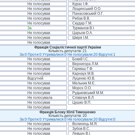
Не голосував
Курас І.Ф.
Не голосував
Лєщинський О.О.
Не голосував
Панасовський О.Г.
Не голосував
Рибак В.В.
Не голосував
Скудар Г.М.
За
Турманов В.І.
Не голосував
Царьов О.А.
Не голосував
Шкіря І.М.
Не голосував
Фракція Соціалістичної партії України
Кількість депутатів: 21
За:0 Проти:0 Утрималися:0 Не голосували:20 Відсутні:1
Не голосував
Бокий І.С.
Не голосував
Вернигора Л.М.
Не голосував
Гармаш Г.Ф.
Не голосував
Карнаух М.В.
Відсутній
Луценко Ю.В.
Не голосував
Мельник М.Є.
Не голосував
Мороз О.О.
Не голосував
Рудьковський М.М.
Не голосувала
Співачук В.Л.
Не голосував
Цушко В.П.
Не голосував
Фракція Блоку Юлії Тимошенко
Кількість депутатів: 20
За:0 Проти:0 Утрималися:0 Не голосували:20 Відсутні:0
Не голосував
Волинець М.Я.
Не голосував
Зубов В.С.
Не голосував
Левцун В.І.