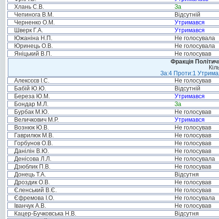
Хлань С.В.
За
Чепинога В.М.
Відсутній
Черненко О.М.
Утримався
Шверк Г.А.
Утримався
Южаніна Н.П.
Не голосувала
Юринець О.В.
Не голосувала
Яніцький В.П.
Не голосував
Фракція Політи
Кіл
За:4 Проти:1 Утримал
Алексєєв І.С.
Не голосував
Бабій Ю.Ю.
Відсутній
Береза Ю.М.
Утримався
Бондар М.Л.
За
Бурбак М.Ю.
Не голосував
Величкович М.Р.
Утримався
Вознюк Ю.В.
Не голосував
Гаврилюк М.В.
Не голосував
Горбунов О.В.
Не голосував
Данілін В.Ю.
Не голосував
Денісова Л.Л.
Не голосувала
Дзюблик П.В.
Не голосував
Донець Т.А.
Відсутня
Дроздик О.В.
Не голосував
Єленський В.Є.
Не голосував
Єфремова І.О.
Не голосувала
Іванчук А.В.
Не голосував
Кацер-Бучковська Н.В.
Відсутня