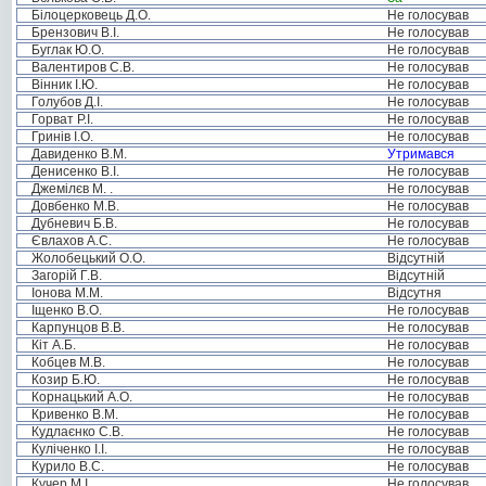
Білоцерковець Д.О.
Не голосував
Брензович В.І.
Не голосував
Буглак Ю.О.
Не голосував
Валентиров С.В.
Не голосував
Вінник І.Ю.
Не голосував
Голубов Д.І.
Не голосував
Горват Р.І.
Не голосував
Гринів І.О.
Не голосував
Давиденко В.М.
Утримався
Денисенко В.І.
Не голосував
Джемілєв М. .
Не голосував
Довбенко М.В.
Не голосував
Дубневич Б.В.
Не голосував
Євлахов А.С.
Не голосував
Жолобецький О.О.
Відсутній
Загорій Г.В.
Відсутній
Іонова М.М.
Відсутня
Іщенко В.О.
Не голосував
Карпунцов В.В.
Не голосував
Кіт А.Б.
Не голосував
Кобцев М.В.
Не голосував
Козир Б.Ю.
Не голосував
Корнацький А.О.
Не голосував
Кривенко В.М.
Не голосував
Кудлаєнко С.В.
Не голосував
Куліченко І.І.
Не голосував
Курило В.С.
Не голосував
Кучер М.І.
Не голосував