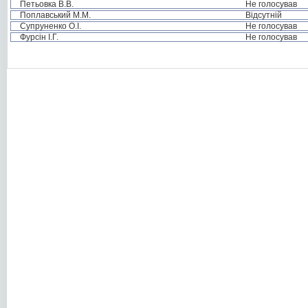
Петьовка В.В.
Не голосував
Поплавський М.М.
Відсутній
Супруненко О.І.
Не голосував
Фурсін І.Г.
Не голосував