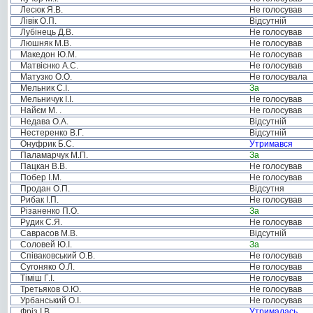
Лесюк Я.В.
Не голосував
Лівік О.П.
Відсутній
Лубінець Д.В.
Не голосував
Люшняк М.В.
Не голосував
Македон Ю.М.
Не голосував
Матвієнко А.С.
Не голосував
Матузко О.О.
Не голосувала
Мельник С.І.
За
Мельничук І.І.
Не голосував
Найєм М. .
Не голосував
Недава О.А.
Відсутній
Нестеренко В.Г.
Відсутній
Онуфрик Б.С.
Утримався
Паламарчук М.П.
За
Пацкан В.В.
Не голосував
Побер І.М.
Не голосував
Продан О.П.
Відсутня
Рибак І.П.
Не голосував
Різаненко П.О.
За
Рудик С.Я.
Не голосував
Саврасов М.В.
Відсутній
Соловей Ю.І.
За
Співаковський О.В.
Не голосував
Сугоняко О.Л.
Не голосував
Тіміш Г.І.
Не голосував
Третьяков О.Ю.
Не голосував
Урбанський О.І.
Не голосував
Фріз І.В.
Утрималась