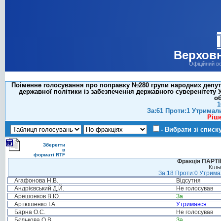
Верховн
Офіційний в
Поіменне голосування про поправку №280 групи народних депутат
державної політики із забезпечення державного суверенітету
об
1
За:61 Проти:1 Утримал
Ріш
- Вибрати зі списк
Зберегти
в
форматі RTF
Фракція ПАРТ
Кіль
За:18 Проти:0 Утримал
Агафонова Н.В.
Відсутня
Андрієвський Д.Й.
Не голосував
Арешонков В.Ю.
За
Артюшенко І.А.
Утримався
Барна О.С.
Не голосував
Бєлькова О.В.
За