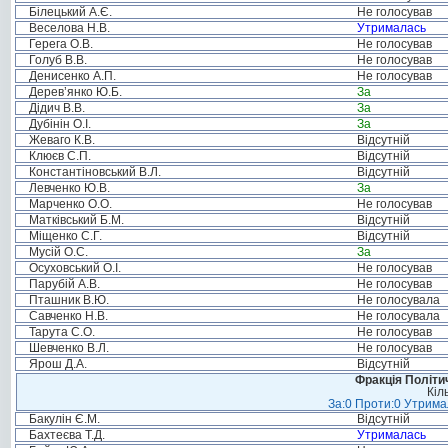
Білецький А.Є.
Не голосував
Веселова Н.В.
Утрималась
Герега О.В.
Не голосував
Голуб В.В.
Не голосував
Денисенко А.П.
Не голосував
Дерев’янко Ю.Б.
За
Дідич В.В.
За
Дубінін О.І.
За
Жеваго К.В.
Відсутній
Клюєв С.П.
Відсутній
Константіновський В.Л.
Відсутній
Левченко Ю.В.
За
Марченко О.О.
Не голосував
Матківський Б.М.
Відсутній
Міщенко С.Г.
Відсутній
Мусій О.С.
За
Осуховський О.І.
Не голосував
Парубій А.В.
Не голосував
Пташник В.Ю.
Не голосувала
Савченко Н.В.
Не голосувала
Тарута С.О.
Не голосував
Шевченко В.Л.
Не голосував
Ярош Д.А.
Відсутній
Фракція Політич
Кіл
За:0 Проти:0 Утримал
Бакулін Є.М.
Відсутній
Бахтеєва Т.Д.
Утрималась