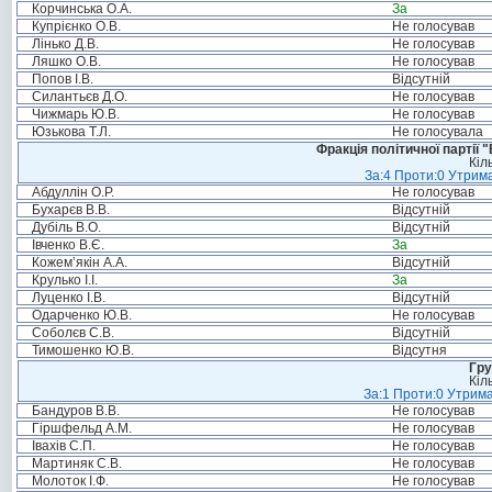
Корчинська О.А.
За
Купрієнко О.В.
Не голосував
Лінько Д.В.
Не голосував
Ляшко О.В.
Не голосував
Попов І.В.
Відсутній
Силантьєв Д.О.
Не голосував
Чижмарь Ю.В.
Не голосував
Юзькова Т.Л.
Не голосувала
Фракція політичної партії
Кіл
За:4 Проти:0 Утрима
Абдуллін О.Р.
Не голосував
Бухарєв В.В.
Відсутній
Дубіль В.О.
Відсутній
Івченко В.Є.
За
Кожем’якін А.А.
Відсутній
Крулько І.І.
За
Луценко І.В.
Відсутній
Одарченко Ю.В.
Не голосував
Соболєв С.В.
Відсутній
Тимошенко Ю.В.
Відсутня
Гру
Кіл
За:1 Проти:0 Утрима
Бандуров В.В.
Не голосував
Гіршфельд А.М.
Не голосував
Івахів С.П.
Не голосував
Мартиняк С.В.
Не голосував
Молоток І.Ф.
Не голосував