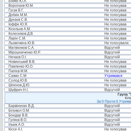
Бойко Ю.А.
Не голосував
Воропаєв Ю.М.
Не голосував
Гусак В.Г.
Не голосував
Добкін М.М.
Не голосував
Дунаєв С.В.
Не голосував
Іоффе Ю.Я.
Не голосував
Кісельов А.М.
Не голосував
Колєсніков Д.В.
Не голосував
Ларін С.М.
Не голосував
Льовочкіна Ю.В.
Не голосувала
Матвієнков С.А.
Відсутній
Мірошниченко Ю.Р.
Відсутній
Нечаєв О.І.
Відсутній
Новинський В.В.
Не голосував
Павленко Ю.О.
Не голосував
Папієв М.М.
Не голосував
Сажко С.М.
Утримався
Солод Ю.В.
Не голосував
Шпенов Д.Ю.
Не голосував
Шуфрич Н.І.
Відсутній
Група "
Кіл
За:0 Проти:0 Утрима
Барвіненко В.Д.
Відсутній
Біловол О.М.
Відсутній
Бондар В.В.
Відсутній
Гуляєв В.О.
Відсутній
Ільюк А.О.
Відсутній
Кіссе А.І.
Не голосував