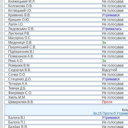
Княжицький М.Л.
Не голосував
Колганова О.В.
Не голосувала
Котвіцький І.О.
Не голосував
Кривенко В.В.
Утримався
Кришин О.Ю.
Не голосував
Лапін І.О.
Не голосував
Ледовських О.В.
Утрималась
Лук’янчук Р.В.
Не голосував
Масоріна О.С.
Не голосувала
Медуниця О.В.
За
Пашинський С.В.
Не голосував
Підберезняк В.І.
Не голосував
Помазанов А.В.
Не голосував
Река А.О.
За
Романюк В.М.
Не голосував
Сидорчук В.В.
Відсутній
Сочка О.О.
Не голосував
Стеценко Д.О.
Утримався
Тетерук А.А.
Не голосував
Тимчук Д.Б.
Не голосував
Фаєрмарк С.О.
Не голосував
Хміль М.М.
Не голосував
Шкварилюк В.В.
Проти
Кіл
За:15 Проти:0 Утрима
Балога В.І.
Утримався
Балога П.І.
Не голосував
Безбах Я.Я.
Не голосував