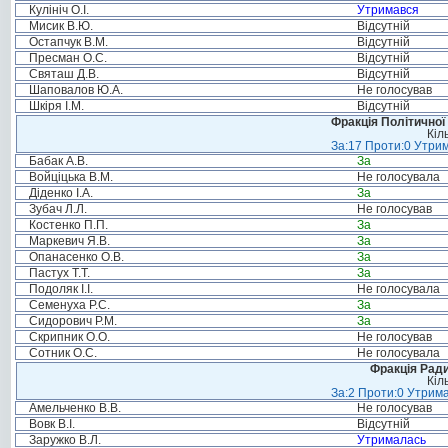
Кулініч О.І.
Утримався
Мисик В.Ю.
Відсутній
Остапчук В.М.
Відсутній
Пресман О.С.
Відсутній
Святаш Д.В.
Відсутній
Шаповалов Ю.А.
Не голосував
Шкіря І.М.
Відсутній
Фракція Політичної
Кіл
За:17 Проти:0 Утрим
Бабак А.В.
За
Войціцька В.М.
Не голосувала
Діденко І.А.
За
Зубач Л.Л.
Не голосував
Костенко П.П.
За
Маркевич Я.В.
За
Опанасенко О.В.
За
Пастух Т.Т.
За
Подоляк І.І.
Не голосувала
Семенуха Р.С.
За
Сидорович Р.М.
За
Скрипник О.О.
Не голосував
Сотник О.С.
Не голосувала
Фракція Ради
Кіл
За:2 Проти:0 Утрима
Амельченко В.В.
Не голосував
Вовк В.І.
Відсутній
Заружко В.Л.
Утрималась