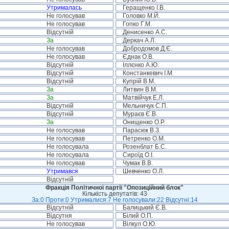
Утрималась
Геращенко І.В.
Не голосував
Головко М.Й.
Не голосував
Гопко Г.М.
Відсутній
Денисенко А.С.
За
Деркач А.Л.
Не голосував
Добродомов Д.Є.
Не голосував
Єднак О.В.
Відсутній
Іллєнко А.Ю.
Відсутній
Констанкевич І.М.
Відсутній
Купрій В.М.
За
Литвин В.М.
За
Матвійчук Е.Л.
Відсутній
Мельничук С.П.
Відсутній
Мураєв Є.В.
За
Онищенко О.Р.
Не голосував
Парасюк В.З.
Не голосував
Петренко О.М.
Не голосувала
Розенблат Б.С.
Не голосувала
Сироїд О.І.
Не голосував
Чумак В.В.
Утримався
Шевченко О.Л.
Відсутній
Фракція Політичної партії "Опозиційний блок"
Кількість депутатів: 43
За:0 Проти:0 Утрималися:7 Не голосували:22 Відсутні:14
Відсутній
Балицький Є.В.
Відсутня
Білий О.П.
Не голосував
Вілкул О.Ю.