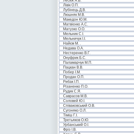
Лесюк Я.В.
Лівік О.П.
Лубінець Д.В.
Люшняк М.В.
Македон Ю.М.
Матвієнко А.С.
Матузко О.О.
Мельник С.І.
Мельничук І.І.
Найєм М. .
Недава О.А.
Нестеренко В.Г.
Онуфрик Б.С.
Паламарчук М.П.
Пацкан В.В.
Побер І.М.
Продан О.П.
Рибак І.П.
Різаненко П.О.
Рудик С.Я.
Саврасов М.В.
Соловей Ю.І.
Співаковський О.В.
Сугоняко О.Л.
Тіміш Г.І.
Третьяков О.Ю.
Урбанський О.І.
Фріз І.В.