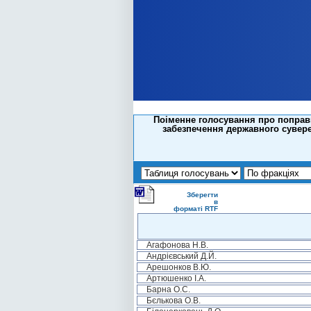
Поіменне голосування про поправк
забезпечення державного сувере
Зберегти
в
форматі RTF
Агафонова Н.В.
Андрієвський Д.Й.
Арешонков В.Ю.
Артюшенко І.А.
Барна О.С.
Бєлькова О.В.