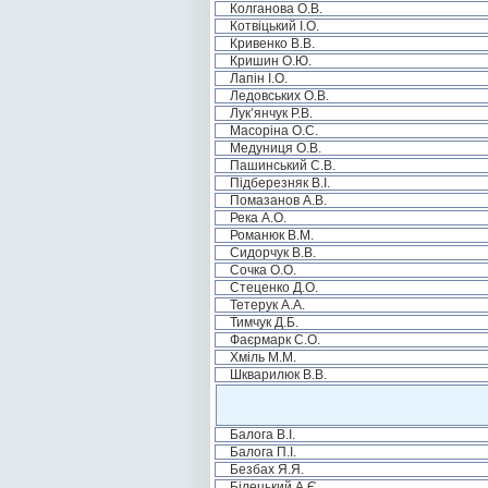
Колганова О.В.
Котвіцький І.О.
Кривенко В.В.
Кришин О.Ю.
Лапін І.О.
Ледовських О.В.
Лук’янчук Р.В.
Масоріна О.С.
Медуниця О.В.
Пашинський С.В.
Підберезняк В.І.
Помазанов А.В.
Река А.О.
Романюк В.М.
Сидорчук В.В.
Сочка О.О.
Стеценко Д.О.
Тетерук А.А.
Тимчук Д.Б.
Фаєрмарк С.О.
Хміль М.М.
Шкварилюк В.В.
Балога В.І.
Балога П.І.
Безбах Я.Я.
Білецький А.Є.