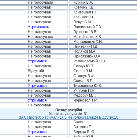
Не голосувала
Корчик В.А.
Не голосував
Кремінь Т.Д.
Не голосував
Кривошея Г.Г.
Не голосував
Ксенжук О.С.
Не голосував
Левус А.М.
Утрималась
Логвинський Г.В.
Не голосував
Лунченко В.В.
Не голосувала
Матейченко К.В.
Не голосував
Мепарішвілі Х.Н.
Не голосував
Пинзеник П.В.
Не голосував
Поляков М.А.
Не голосував
Присяжнюк О.А.
Утримався
Романовський О.В.
Не голосував
Савчук Ю.П.
Відсутній
Соляр В.М.
Не голосував
Сташук В.Ф.
Не голосував
Сюмар В.П.
Утримався
Тимошенко Ю.В.
Не голосував
Унгурян П.Я.
Не голосував
Федорук М.Т.
Утримався
Чорновол Т.М.
Не голосував
Позафракційні
Кількість депутатів: 51
За:6 Проти:0 Утрималися:5 Не голосували:24 Відсутні:16
Не голосував
Балога І.І.
Не голосував
Батенко Т.І.
Утримався
Береза Б.Ю.
Не голосував
Бублик Ю.В.