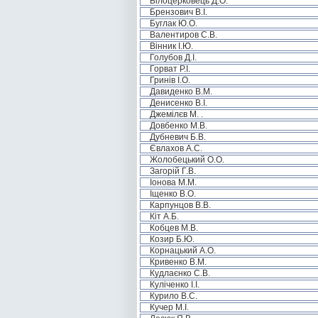
Білоцерковець Д.О.
Брензович В.І.
Буглак Ю.О.
Валентиров С.В.
Вінник І.Ю.
Голубов Д.І.
Горват Р.І.
Гринів І.О.
Давиденко В.М.
Денисенко В.І.
Джемілєв М. .
Довбенко М.В.
Дубневич Б.В.
Євлахов А.С.
Жолобецький О.О.
Загорій Г.В.
Іонова М.М.
Іщенко В.О.
Карпунцов В.В.
Кіт А.Б.
Кобцев М.В.
Козир Б.Ю.
Корнацький А.О.
Кривенко В.М.
Кудлаєнко С.В.
Куліченко І.І.
Курило В.С.
Кучер М.І.