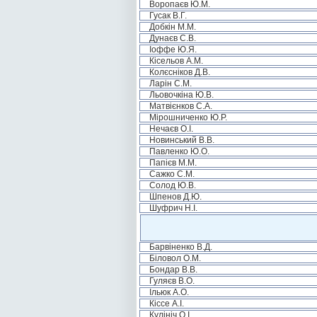
Воропаєв Ю.М.
Гусак В.Г.
Добкін М.М.
Дунаєв С.В.
Іоффе Ю.Я.
Кісельов А.М.
Колєсніков Д.В.
Ларін С.М.
Льовочкіна Ю.В.
Матвієнков С.А.
Мірошниченко Ю.Р.
Нечаєв О.І.
Новинський В.В.
Павленко Ю.О.
Папієв М.М.
Сажко С.М.
Солод Ю.В.
Шпенов Д.Ю.
Шуфрич Н.І.
Барвіненко В.Д.
Біловол О.М.
Бондар В.В.
Гуляєв В.О.
Ільюк А.О.
Кіссе А.І.
Кулініч О.І.