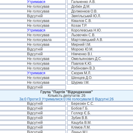
Утримався
Гальченко А.В.
Не голосував
Добкін Д.М.
Не голосував
Долженков О.В.
Відсутній
Звягільський Ю.Л.
Не голосував
Ківалов С.В.
Не голосував
Козак Т.Р.
Утримався
Королевська Н.Ю.
Не голосував
Льовочкін С.В.
Не голосувала
Мартовицький А.В.
Не голосував
Мирний І.М.
Відсутній
Мороко Ю.М.
Відсутній
Німченко В.І.
Не голосував
Омельянович Д.С.
Не голосував
Павлов К.Ю.
Не голосував
Рабінович В.З.
Утримався
Скорик М.Л.
Не голосував
Шенцев Д.О.
Не голосував
Шурма І.М.
Відсутній
Група "Партія "Відродження"
Кількість депутатів: 26
За:0 Проти:0 Утрималися:0 Не голосували:0 Відсутні:26
Відсутній
Березкін С.С.
Відсутній
Бобов Г.Б.
Відсутній
Гєллєр Є.Б.
Відсутній
Зубик В.В.
Відсутній
Кацуба В.М.
Відсутній
Клімов Л.М.
Відсутній
Ланьо М.І.