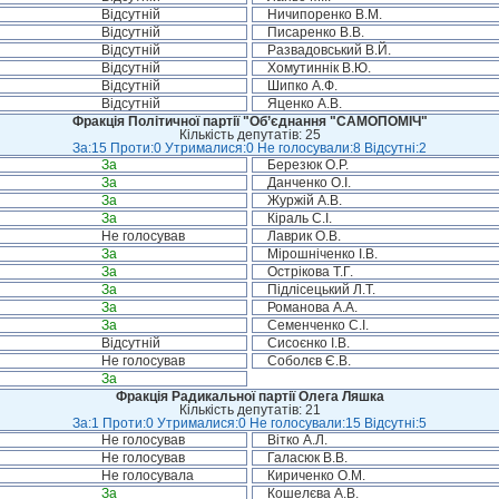
Відсутній
Ничипоренко В.М.
Відсутній
Писаренко В.В.
Відсутній
Развадовський В.Й.
Відсутній
Хомутиннік В.Ю.
Відсутній
Шипко А.Ф.
Відсутній
Яценко А.В.
Фракція Політичної партії "Об’єднання "САМОПОМІЧ"
Кількість депутатів: 25
За:15 Проти:0 Утрималися:0 Не голосували:8 Відсутні:2
За
Березюк О.Р.
За
Данченко О.І.
За
Журжій А.В.
За
Кіраль С.І.
Не голосував
Лаврик О.В.
За
Мірошніченко І.В.
За
Острікова Т.Г.
За
Підлісецький Л.Т.
За
Романова А.А.
За
Семенченко С.І.
Відсутній
Сисоєнко І.В.
Не голосував
Соболєв Є.В.
За
Фракція Радикальної партії Олега Ляшка
Кількість депутатів: 21
За:1 Проти:0 Утрималися:0 Не голосували:15 Відсутні:5
Не голосував
Вітко А.Л.
Не голосував
Галасюк В.В.
Не голосувала
Кириченко О.М.
За
Кошелєва А.В.