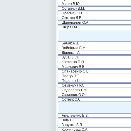
Мисик В.Ю.
Остапчук В.М.
Пресман О.С.
Святаш Д.В.
Шаповалов Ю.А.
Шкіря І.М.
Бабак А.В.
Войціцька В.М.
Діденко І.А.
Зубач Л.Л.
Костенко П.П.
Маркевич Я.В.
Опанасенко О.В.
Пастух Т.Т.
Подоляк І.І.
Семенуха Р.С.
Сидорович Р.М.
Скрипник О.О.
Сотник О.С.
Амельченко В.В.
Вовк В.І.
Заружко В.Л.
Корчинська О.А.