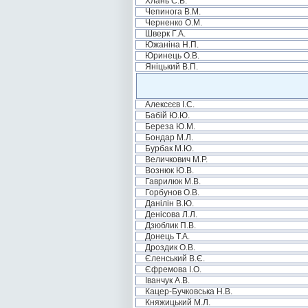
Хлань С.В.
Чепинога В.М.
Черненко О.М.
Шверк Г.А.
Южаніна Н.П.
Юринець О.В.
Яніцький В.П.
Алексєєв І.С.
Бабій Ю.Ю.
Береза Ю.М.
Бондар М.Л.
Бурбак М.Ю.
Величкович М.Р.
Вознюк Ю.В.
Гаврилюк М.В.
Горбунов О.В.
Данілін В.Ю.
Денісова Л.Л.
Дзюблик П.В.
Донець Т.А.
Дроздик О.В.
Єленський В.Є.
Єфремова І.О.
Іванчук А.В.
Кацер-Бучковська Н.В.
Княжицький М.Л.