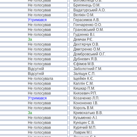
Не голосував
Богомолець О.В.
Не голосував
Бригинець О.М.
Не голосував
Вадатурський А.О.
Не голосував
Велікін О.М.
Утримався
Герасимов А.В.
Не голосував
Гончаренко О.О.
Не голосував
Грановський О.М.
Не голосував
Гудзенко В.І.
За
Демчак Р.Є.
Не голосував
Дехтярчук О.В.
Не голосував
Дмитренко О.М.
Не голосував
Домбровський О.Г.
Не голосував
Дубневич Я.В.
Не голосував
Єфімов М.В.
Відсутній
Заболотний Г.М.
Відсутній
Заліщук С.П.
Не голосувала
Іщейкін К.Є.
Не голосував
Каплін С.М.
Не голосував
Кишкар П.М.
Не голосував
Князевич Р.П.
Утримався
Козаченко Л.П.
Не голосував
Кононенко І.В.
Не голосував
Король В.М.
За
Кривохатько В.В.
Не голосував
Кузьменко А.І.
Не голосував
Куніцин С.В.
Не голосував
Курячий М.П.
Не голосував
Лаврик М.І.