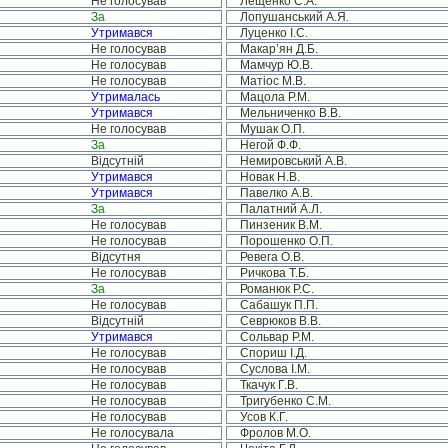
Не голосував
Лещенко С.А.
За
Лопушанський А.Я.
Утримався
Луценко І.С.
Не голосував
Макар’ян Д.Б.
Не голосував
Мамчур Ю.В.
Не голосував
Матіос М.В.
Утрималась
Мацола Р.М.
Утримався
Мельниченко В.В.
Не голосував
Мушак О.П.
За
Негой Ф.Ф.
Відсутній
Немировський А.В.
Утримався
Новак Н.В.
Утримався
Павелко А.В.
За
Палатний А.Л.
Не голосував
Пинзеник В.М.
Не голосував
Порошенко О.П.
Відсутня
Ревега О.В.
Не голосував
Ричкова Т.Б.
За
Романюк Р.С.
Не голосував
Сабашук П.П.
Відсутній
Севрюков В.В.
Утримався
Сольвар Р.М.
Не голосував
Спориш І.Д.
Не голосував
Суслова І.М.
Не голосував
Ткачук Г.В.
Не голосував
Тригубенко С.М.
Не голосував
Усов К.Г.
Не голосувала
Фролов М.О.