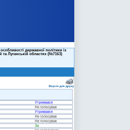
особливості державної політики із
 та Луганській областях (№7163)
Версія для друку
Утримався
Не голосував
Утримався
Не голосував
Не голосував
За