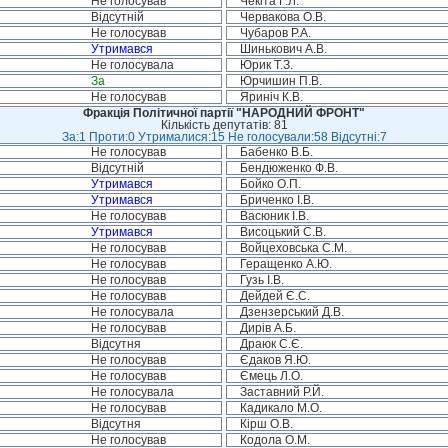
Не голосував
Чекіта Г.Л.
Відсутній
Червакова О.В.
Не голосував
Чубаров Р.А.
Утримався
Шинькович А.В.
Не голосувала
Юрик Т.З.
За
Юрчишин П.В.
Не голосував
Яриніч К.В.
Фракція Політичної партії "НАРОДНИЙ ФРОНТ"
Кількість депутатів: 81
За:1 Проти:0 Утрималися:15 Не голосували:58 Відсутні:7
Не голосував
Бабенко В.Б.
Відсутній
Бендюженко Ф.В.
Утримався
Бойко О.П.
Утримався
Бриченко І.В.
Не голосував
Васюник І.В.
Утримався
Висоцький С.В.
Не голосував
Войцеховська С.М.
Не голосував
Геращенко А.Ю.
Не голосував
Гузь І.В.
Не голосував
Дейдей Є.С.
Не голосувала
Дзензерський Д.В.
Не голосував
Дирів А.Б.
Відсутня
Драюк С.Є.
Не голосував
Єдаков Я.Ю.
Не голосував
Ємець Л.О.
Не голосувала
Заставний Р.Й.
Не голосував
Кадикало М.О.
Відсутня
Кірш О.В.
Не голосував
Кодола О.М.