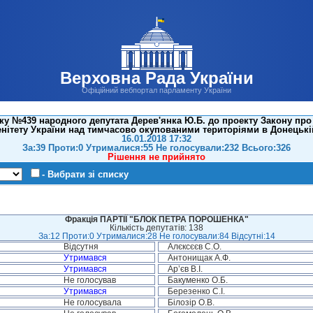
Верховна Рада України
Офіційний вебпортал парламенту України
у №439 народного депутата Дерев'янка Ю.Б. до проекту Закону про 
нітету України над тимчасово окупованими територіями в Донецькій
16.01.2018 17:32
За:39 Проти:0 Утрималися:55 Не голосували:232 Всього:326
Рішення не прийнято
- Вибрати зі списку
Фракція ПАРТІЇ "БЛОК ПЕТРА ПОРОШЕНКА"
Кількість депутатів: 138
За:12 Проти:0 Утрималися:28 Не голосували:84 Відсутні:14
Відсутня
Алєксєєв С.О.
Утримався
Антонищак А.Ф.
Утримався
Ар’єв В.І.
Не голосував
Бакуменко О.Б.
Утримався
Березенко С.І.
Не голосувала
Білозір О.В.