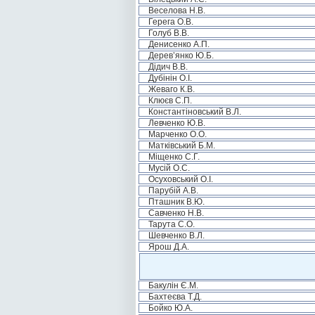
Веселова Н.В.
Герега О.В.
Голуб В.В.
Денисенко А.П.
Дерев’янко Ю.Б.
Дідич В.В.
Дубінін О.І.
Жеваго К.В.
Клюєв С.П.
Константіновський В.Л.
Левченко Ю.В.
Марченко О.О.
Матківський Б.М.
Міщенко С.Г.
Мусій О.С.
Осуховський О.І.
Парубій А.В.
Пташник В.Ю.
Савченко Н.В.
Тарута С.О.
Шевченко В.Л.
Ярош Д.А.
Бакулін Є.М.
Бахтеєва Т.Д.
Бойко Ю.А.