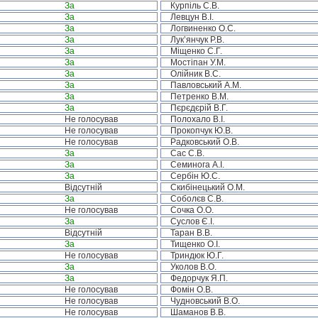
За
Курпіль С.В.
За
Левцун В.І.
За
Логвиненко О.С.
За
Лук’янчук Р.В.
За
Міщенко С.Г.
За
Мостіпан У.М.
За
Олійник В.С.
За
Павловський А.М.
За
Петренко В.М.
За
Пєрєдєрій В.Г.
Не голосував
Полохало В.І.
Не голосував
Прокопчук Ю.В.
Не голосував
Радковський О.В.
За
Сас С.В.
За
Семинога А.І.
За
Сербін Ю.С.
Відсутній
Скибінецький О.М.
За
Соболєв С.В.
Не голосував
Сочка О.О.
За
Суслов Є.І.
Відсутній
Таран В.В.
За
Тищенко О.І.
Не голосував
Триндюк Ю.Г.
За
Уколов В.О.
За
Федорчук Я.П.
Не голосував
Фомін О.В.
Не голосував
Чудновський В.О.
Не голосував
Шаманов В.В.