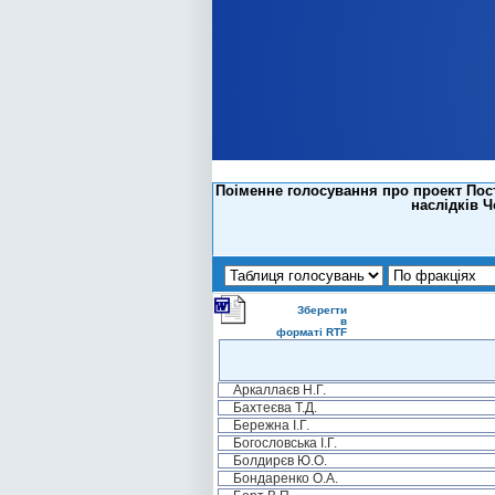
Поіменне голосування про проект Пос
наслідків Ч
Зберегти
в
форматі RTF
Аркаллаєв Н.Г.
Бахтеєва Т.Д.
Бережна І.Г.
Богословська І.Г.
Болдирєв Ю.О.
Бондаренко О.А.