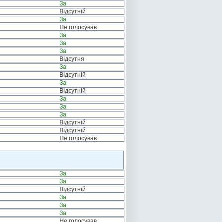
За
Відсутній
За
Не голосував
За
За
За
Відсутня
За
Відсутній
За
Відсутній
За
За
За
Відсутній
Відсутній
Не голосував
За
За
Відсутній
За
За
За
Не голосував