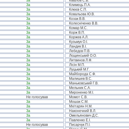
За
Ківалов С.В.
За
Климець П.А.
За
Клюєв С.П.
За
Ковальова Ю.В.
За
Козак В.В.
За
Колесніченко В.В.
За
Комар М.С.
За
Корж В.П.
За
Коржев А.Л.
За
Кузьмук О.І.
За
Ландик В.І.
За
Лебедєв П.В.
За
Лєщинський О.О.
За
Литвинов Л.Ф.
За
Лісін М.П.
За
Луцький М.Г.
За
Майборода С.Ф.
За
Малишев В.С.
За
Маньковський Г.В.
За
Мельник С.А.
За
Мироненко М.І.
Не голосував
Момот С.В.
За
Мошак С.М.
За
Мхітарян Н.М.
За
Наконечний В.Л.
За
Омельянович Д.С.
За
Павленко Е.І.
Не голосував
Писарчук П.І.