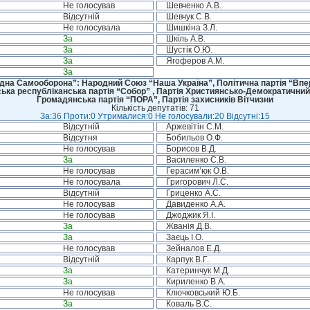
Не голосував
Шевченко А.В.
Відсутній
Шевчук С.В.
Не голосувала
Шишкіна З.Л.
За
Шкіль А.В.
За
Шустік О.Ю.
За
Ягоферов А.М.
За
дна Самооборона”: Народний Союз “Наша Україна”, Політична партія “Впере
ська республіканська партія “Собор” , Партія Християнсько-Демократичний
Громадянська партія “ПОРА”, Партія захисників Вітчизни
Кількість депутатів: 71
За:36 Проти:0 Утрималися:0 Не голосували:20 Відсутні:15
Відсутній
Аржевітін С.М.
Відсутня
Бобильов О.Ф.
Не голосував
Борисов В.Д.
За
Василенко С.В.
Не голосував
Герасим’юк О.В.
Не голосувала
Григорович Л.С.
Відсутній
Гриценко А.С.
Не голосував
Давиденко А.А.
Не голосував
Джоджик Я.І.
За
Жванія Д.В.
За
Заєць І.О.
Не голосував
Зейналов Е.Д.
Відсутній
Карпук В.Г.
За
Катеринчук М.Д.
За
Кириленко В.А.
Не голосував
Ключковський Ю.Б.
За
Коваль В.С.