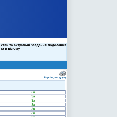
стан та актуальні завдання подолання
 та в цілому
Версія для друку
За
За
За
За
За
За