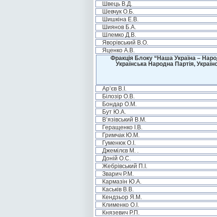
Швець В.Д.
Шевчук О.Б.
Шишкіна Е.В.
Шиянов Б.А.
Шлемко Д.В.
Яворівський В.О.
Яценко А.В.
Фракція Блоку “Наша Україна – Наро
Українська Народна Партія, Україн
Ар’єв В.І.
Білозір О.В.
Бондар О.М.
Бут Ю.А.
В’язівський В.М.
Геращенко І.В.
Гримчак Ю.М.
Гуменюк О.І.
Джемілєв М. .
Доній О.С.
Жебрівський П.І.
Зварич Р.М.
Кармазін Ю.А.
Каськів В.В.
Кендзьор Я.М.
Клименко О.І.
Князевич Р.П.