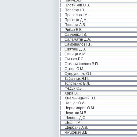
Пінчук А.П.
Плотніков О.В.
Попеску І.В.
Прасолов І.М.
Притика Д.М.
Пшонка А.В.
Рибак В.В.
Савченко І.В.
Саламатін Д.А.
Самофалов Г.Г.
Святаш Д.В.
Синиця А.М.
Смітюх Г.Є.
Стельмашенко В.П.
Стоян О.М.
Супруненко О.І.
Табачник Я.П.
Толстенко В.Л.
Федун О.Л.
Хара В.Г.
Хмельницький В.І.
Царьов О.А.
Черноморов О.М.
Чечетов М.В.
Шенцев Д.О.
Шкіря І.М.
Щербань А.В.
Янукович В.В.