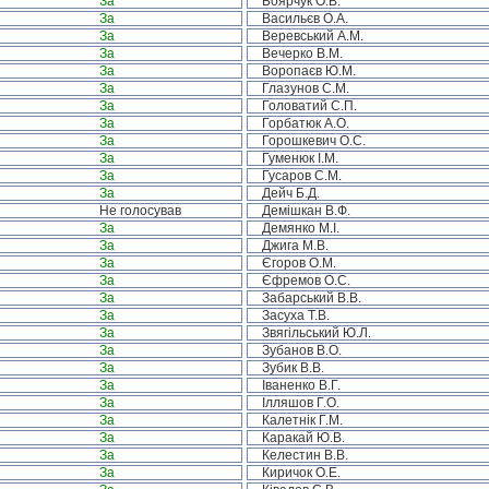
За
Боярчук О.В.
За
Васильєв О.А.
За
Веревський А.М.
За
Вечерко В.М.
За
Воропаєв Ю.М.
За
Глазунов С.М.
За
Головатий С.П.
За
Горбатюк А.О.
За
Горошкевич О.С.
За
Гуменюк І.М.
За
Гусаров С.М.
За
Дейч Б.Д.
Не голосував
Демішкан В.Ф.
За
Демянко М.І.
За
Джига М.В.
За
Єгоров О.М.
За
Єфремов О.С.
За
Забарський В.В.
За
Засуха Т.В.
За
Звягільський Ю.Л.
За
Зубанов В.О.
За
Зубик В.В.
За
Іваненко В.Г.
За
Ілляшов Г.О.
За
Калетнік Г.М.
За
Каракай Ю.В.
За
Келестин В.В.
За
Киричок О.Е.