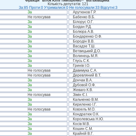
Фракція “Блок Юлії Тимошенко - "Батьківщина"
Кількість депутатів: 121
За:85 Проти:0 Утрималися:0 Не голосували:33 Відсутні:3
За
Арутюнов Г.Р.
Не голосував
Бабенко В.Б.
За
Білорус О.Г.
За
Богдан Р.Д.
За
Болюра А.В.
За
Бондаренко О.Ф.
За
Бородін В.В.
За
Васадзе Т.Ш.
За
Ветвицький Д.О.
За
Волинець М.Я.
За
Глусь С.К.
За
Гринів І.О.
Не голосував
Давимука С.А.
Не голосував
Деревляний В.Т.
За
Дончак В.А.
За
Дубовой О.Ф.
За
Жеваго К.В.
Не голосував
Зімін Є.І.
За
Кальченко В.М.
За
Кириленко І.Г.
Не голосував
Ковзель М.О.
За
Кондратюк О.К.
За
Королевська Н.Ю.
За
Косів М.В.
За
Кошин С.М.
За
Крайній В.Г.