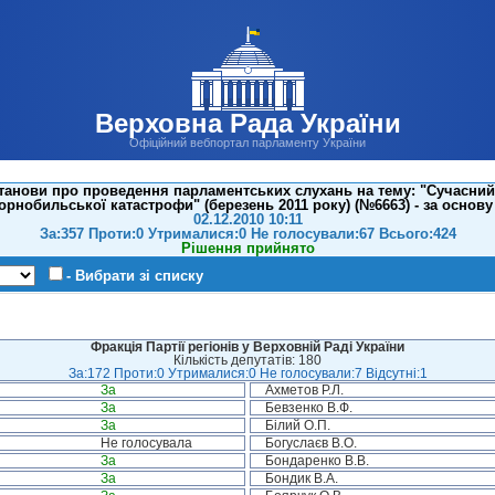
Верховна Рада України
Офіційний вебпортал парламенту України
танови про проведення парламентських слухань на тему: "Сучасний 
орнобильської катастрофи" (березень 2011 року) (№6663) - за основу
02.12.2010 10:11
За:357 Проти:0 Утрималися:0 Не голосували:67 Всього:424
Рішення прийнято
- Вибрати зі списку
Фракція Партії регіонів у Верховній Раді України
Кількість депутатів: 180
За:172 Проти:0 Утрималися:0 Не голосували:7 Відсутні:1
За
Ахметов Р.Л.
За
Бевзенко В.Ф.
За
Білий О.П.
Не голосувала
Богуслаєв В.О.
За
Бондаренко В.В.
За
Бондик В.А.