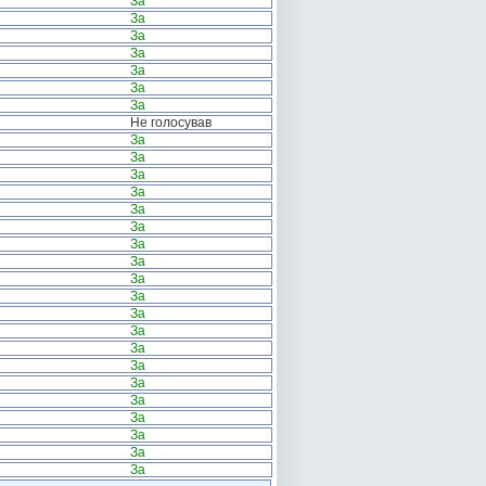
За
За
За
За
За
За
За
Не голосував
За
За
За
За
За
За
За
За
За
За
За
За
За
За
За
За
За
За
За
За