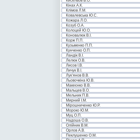
Кисельов В.О.
Кінах А.К.
Клімов Л.М.
Ковалевська Ю.С.
Кожара Л.О.
Козуб О.А.
Колоцей Ю.О.
Коновалюк В.І.
Корж П.П.
Кузьменко П.П.
Кунченко О.П.
Ландік В.І.
Лелюк О.В.
Лисов І.В.
Личук В.І.
Лук’янов В.В.
Льовочкіна Ю.В.
Макеєнко В.В.
Мальцев В.О.
Мельник П.В.
Мирний І.М.
Мірошниченко Ю.Р.
Мороко Ю.М.
Муц О.П.
Надоша О.В.
Олійник В.М.
Орлов А.В.
Пеклушенко О.М.