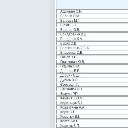
Абдуллін О.Р.
Бабаєв О.М.
Баграєв М.Г.
Бірюк Л.В.
Боднар О.Б.
Бондаренко В.Д.
Бондарєв К.А.
Буряк О.В.
Веліжанський С.К.
Власенко С.В.
Гасюк П.П.
Гнаткевич Ю.В.
Гудима О.М.
Данілов В.Б.
Добряк Є.Д.
Дубіль В.О.
Єресько І.Г.
Забзалюк Р.О.
Зозуля Р.П.
Кеменяш О.М.
Кирильчук Є.І.
Кожем’якін А.А.
Корж В.Т.
Коротюк В.І.
Костенко П.І.
Кравчук В.П.