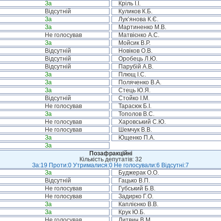
За
Кріль І.І.
Відсутній
Куликов К.Б.
За
Лук’янова К.Є.
За
Мартиненко М.В.
Не голосував
Матвієнко А.С.
За
Мойсик В.Р.
Відсутній
Новіков О.В.
Відсутній
Оробець Л.Ю.
Відсутній
Парубій А.В.
За
Плющ І.С.
За
Поляченко В.А.
За
Стець Ю.Я.
Відсутній
Стойко І.М.
Не голосував
Тарасюк Б.І.
За
Тополов В.С.
Не голосував
Харовський С.Ю.
Не голосував
Шемчук В.В.
За
Ющенко П.А.
За
Позафракційні
Кількість депутатів: 32
За:19 Проти:0 Утрималися:0 Не голосували:6 Відсутні:7
За
Буджерак О.О.
Відсутній
Гацько В.П.
Не голосував
Губський Б.В.
Не голосував
Задирко Г.О.
За
Каплієнко В.В.
За
Крук Ю.Б.
Не голосував
Литвин В.М.