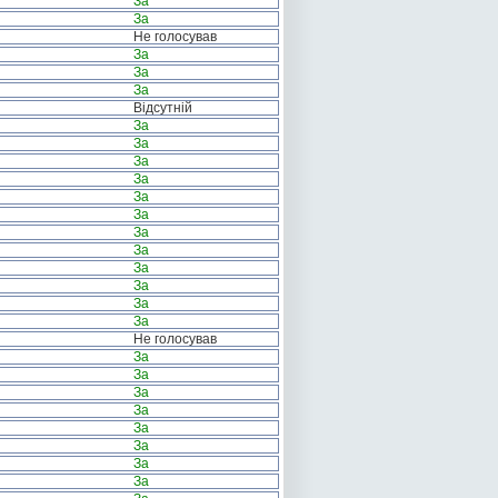
За
За
Не голосував
За
За
За
Відсутній
За
За
За
За
За
За
За
За
За
За
За
За
Не голосував
За
За
За
За
За
За
За
За