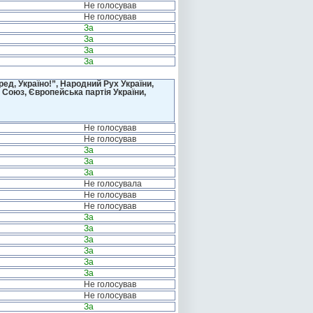
Не голосував
Не голосував
За
За
За
За
д, Україно!”, Народний Рух України,
 Союз, Європейська партія України,
Не голосував
Не голосував
За
За
За
Не голосувала
Не голосував
Не голосував
За
За
За
За
За
За
Не голосував
Не голосував
За