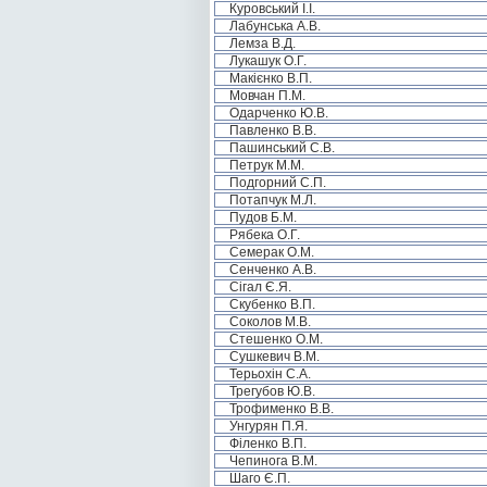
Куровський І.І.
Лабунська А.В.
Лемза В.Д.
Лукашук О.Г.
Макієнко В.П.
Мовчан П.М.
Одарченко Ю.В.
Павленко В.В.
Пашинський С.В.
Петрук М.М.
Подгорний С.П.
Потапчук М.Л.
Пудов Б.М.
Рябека О.Г.
Семерак О.М.
Сенченко А.В.
Сігал Є.Я.
Скубенко В.П.
Соколов М.В.
Стешенко О.М.
Сушкевич В.М.
Терьохін С.А.
Трегубов Ю.В.
Трофименко В.В.
Унгурян П.Я.
Філенко В.П.
Чепинога В.М.
Шаго Є.П.