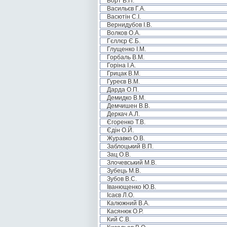
Борт В.П.
Васильєв Г.А.
Васютін С.І.
Вернидубов І.В.
Волков О.А.
Гєллєр Є.Б.
Глущенко І.М.
Горбаль В.М.
Горіна І.А.
Грицак В.М.
Гуреєв В.М.
Дарда О.П.
Демидко В.М.
Демчишен В.В.
Деркач А.Л.
Єгоренко Т.В.
Єдін О.Й.
Журавко О.В.
Заблоцький В.П.
Зац О.В.
Злочевський М.В.
Зубець М.В.
Зубов В.С.
Іванющенко Ю.В.
Ісаєв Л.О.
Калюжний В.А.
Касянюк О.Р.
Кий С.В.