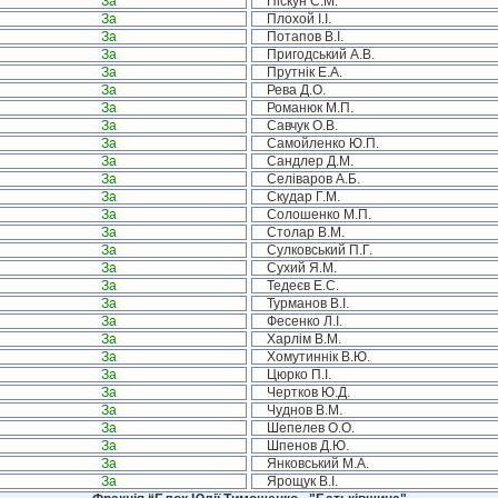
За
Піскун С.М.
За
Плохой І.І.
За
Потапов В.І.
За
Пригодський А.В.
За
Прутнік Е.А.
За
Рева Д.О.
За
Романюк М.П.
За
Савчук О.В.
За
Самойленко Ю.П.
За
Сандлер Д.М.
За
Селіваров А.Б.
За
Скудар Г.М.
За
Солошенко М.П.
За
Столар В.М.
За
Сулковський П.Г.
За
Сухий Я.М.
За
Тедеєв Е.С.
За
Турманов В.І.
За
Фесенко Л.І.
За
Харлім В.М.
За
Хомутиннік В.Ю.
За
Цюрко П.І.
За
Чертков Ю.Д.
За
Чуднов В.М.
За
Шепелев О.О.
За
Шпенов Д.Ю.
За
Янковський М.А.
За
Ярощук В.І.