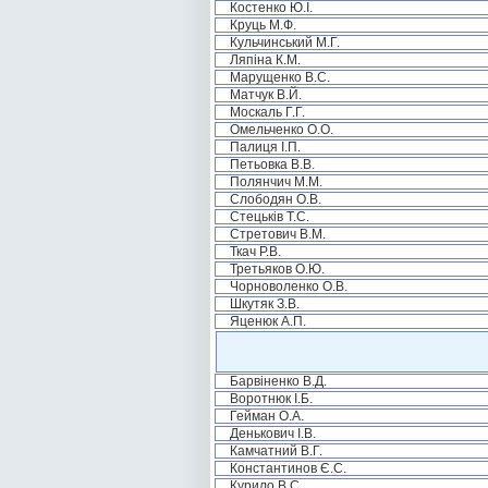
Костенко Ю.І.
Круць М.Ф.
Кульчинський М.Г.
Ляпіна К.М.
Марущенко В.С.
Матчук В.Й.
Москаль Г.Г.
Омельченко О.О.
Палиця І.П.
Петьовка В.В.
Полянчич М.М.
Слободян О.В.
Стецьків Т.С.
Стретович В.М.
Ткач Р.В.
Третьяков О.Ю.
Чорноволенко О.В.
Шкутяк З.В.
Яценюк А.П.
Барвіненко В.Д.
Воротнюк І.Б.
Гейман О.А.
Денькович І.В.
Камчатний В.Г.
Константинов Є.С.
Курило В.С.