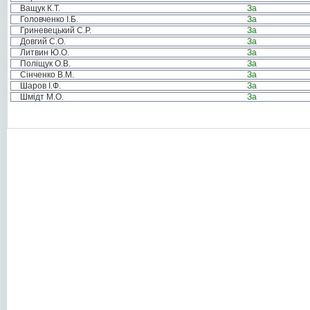
Ващук К.Т.
За
Головченко І.Б.
За
Гриневецький С.Р.
За
Довгий С.О.
За
Литвин Ю.О.
За
Поліщук О.В.
За
Сінченко В.М.
За
Шаров І.Ф.
За
Шмідт М.О.
За