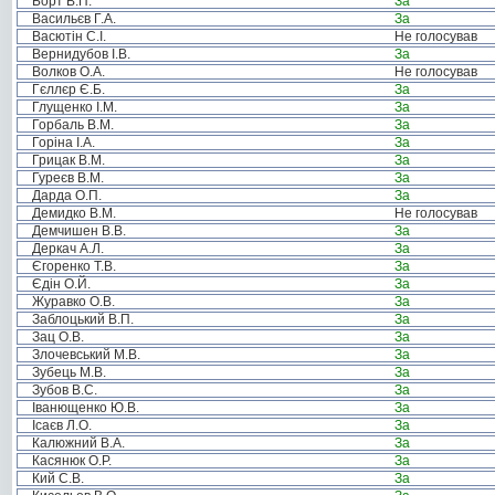
Борт В.П.
За
Васильєв Г.А.
За
Васютін С.І.
Не голосував
Вернидубов І.В.
За
Волков О.А.
Не голосував
Гєллєр Є.Б.
За
Глущенко І.М.
За
Горбаль В.М.
За
Горіна І.А.
За
Грицак В.М.
За
Гуреєв В.М.
За
Дарда О.П.
За
Демидко В.М.
Не голосував
Демчишен В.В.
За
Деркач А.Л.
За
Єгоренко Т.В.
За
Єдін О.Й.
За
Журавко О.В.
За
Заблоцький В.П.
За
Зац О.В.
За
Злочевський М.В.
За
Зубець М.В.
За
Зубов В.С.
За
Іванющенко Ю.В.
За
Ісаєв Л.О.
За
Калюжний В.А.
За
Касянюк О.Р.
За
Кий С.В.
За