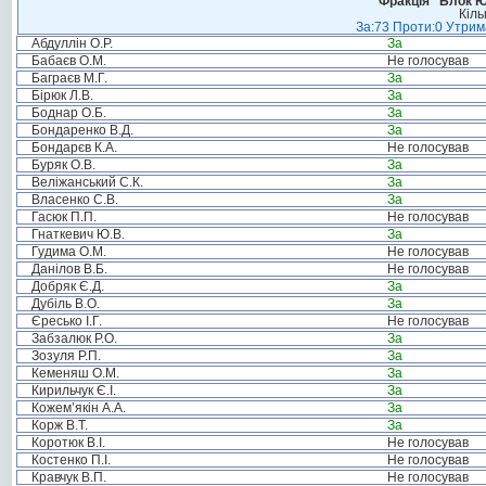
Фракція “Блок Ю
Кіль
За:73 Проти:0 Утрима
Абдуллін О.Р.
За
Бабаєв О.М.
Не голосував
Баграєв М.Г.
За
Бірюк Л.В.
За
Боднар О.Б.
За
Бондаренко В.Д.
За
Бондарєв К.А.
Не голосував
Буряк О.В.
За
Веліжанський С.К.
За
Власенко С.В.
За
Гасюк П.П.
Не голосував
Гнаткевич Ю.В.
За
Гудима О.М.
Не голосував
Данілов В.Б.
Не голосував
Добряк Є.Д.
За
Дубіль В.О.
За
Єресько І.Г.
Не голосував
Забзалюк Р.О.
За
Зозуля Р.П.
За
Кеменяш О.М.
За
Кирильчук Є.І.
За
Кожем’якін А.А.
За
Корж В.Т.
За
Коротюк В.І.
Не голосував
Костенко П.І.
Не голосував
Кравчук В.П.
Не голосував