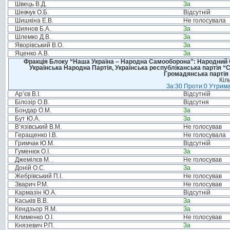
Швець В.Д.
За
Шевчук О.Б.
Відсутній
Шишкіна Е.В.
Не голосувала
Шиянов Б.А.
За
Шлемко Д.В.
За
Яворівський В.О.
За
Яценко А.В.
За
Фракція Блоку “Наша Україна – Народна Самооборона”: Народний Со
Українська Народна Партія, Українська республіканська партія “
Громадянська партія 
Кіл
За:30 Проти:0 Утрима
Ар’єв В.І.
Відсутній
Білозір О.В.
Відсутня
Бондар О.М.
За
Бут Ю.А.
За
В’язівський В.М.
Не голосував
Геращенко І.В.
Не голосувала
Гримчак Ю.М.
Відсутній
Гуменюк О.І.
За
Джемілєв М. .
Не голосував
Доній О.С.
За
Жебрівський П.І.
Не голосував
Зварич Р.М.
Не голосував
Кармазін Ю.А.
Відсутній
Каськів В.В.
За
Кендзьор Я.М.
За
Клименко О.І.
Не голосував
Князевич Р.П.
За