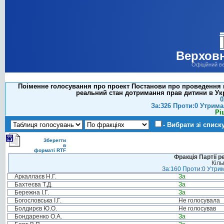
Верховн
Офіційний в
Поіменне голосування про проект Постанови про проведення в
реальний стан дотримання прав дитини в Украї
0
За:326 Проти:0 Утрима
Рі
- Вибрати зі списк
Зберегти
в
форматі RTF
Фракція Партії р
Кіль
За:160 Проти:0 Утрим
Аркаллаєв Н.Г.
За
Бахтеєва Т.Д.
За
Бережна І.Г.
За
Богословська І.Г.
Не голосувала
Болдирєв Ю.О.
Не голосував
Бондаренко О.А.
За