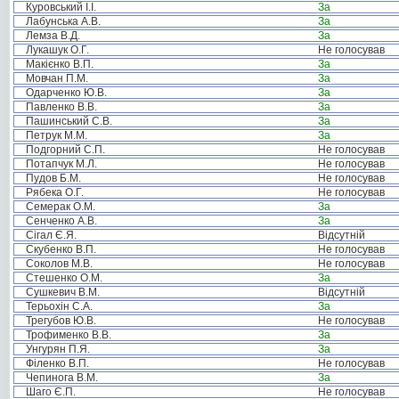
Куровський І.І.
За
Лабунська А.В.
За
Лемза В.Д.
За
Лукашук О.Г.
Не голосував
Макієнко В.П.
За
Мовчан П.М.
За
Одарченко Ю.В.
За
Павленко В.В.
За
Пашинський С.В.
За
Петрук М.М.
За
Подгорний С.П.
Не голосував
Потапчук М.Л.
Не голосував
Пудов Б.М.
Не голосував
Рябека О.Г.
Не голосував
Семерак О.М.
За
Сенченко А.В.
За
Сігал Є.Я.
Відсутній
Скубенко В.П.
Не голосував
Соколов М.В.
Не голосував
Стешенко О.М.
За
Сушкевич В.М.
Відсутній
Терьохін С.А.
За
Трегубов Ю.В.
Не голосував
Трофименко В.В.
За
Унгурян П.Я.
За
Філенко В.П.
Не голосував
Чепинога В.М.
За
Шаго Є.П.
Не голосував