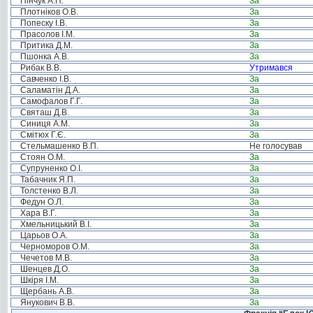
Пінчук А.П.
За
Плотніков О.В.
За
Попеску І.В.
За
Прасолов І.М.
За
Притика Д.М.
За
Пшонка А.В.
За
Рибак В.В.
Утримався
Савченко І.В.
За
Саламатін Д.А.
За
Самофалов Г.Г.
За
Святаш Д.В.
За
Синиця А.М.
За
Смітюх Г.Є.
За
Стельмашенко В.П.
Не голосував
Стоян О.М.
За
Супруненко О.І.
За
Табачник Я.П.
За
Толстенко В.Л.
За
Федун О.Л.
За
Хара В.Г.
За
Хмельницький В.І.
За
Царьов О.А.
За
Черноморов О.М.
За
Чечетов М.В.
За
Шенцев Д.О.
За
Шкіря І.М.
За
Щербань А.В.
За
Янукович В.В.
За