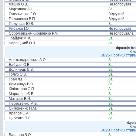
Ляшко О.В.
Не голосував
Мартинюк А.І.
За
Омельченко Г.О.
Відсутній
Пилипенко В.П.
Відсутній
Полунєєв Ю.В.
За
Рибаков І.О.
Не голосував
Сорочинська-Кириленко Р.М.
Не голосувала
Трайдук М.Ф.
За
Черпіцький О.З.
За
Фракція Ком
Кіл
За:26 Проти:0 Утрим
Александровська А.О.
За
Бабурін О.В.
За
Волинець Є.В.
За
Голуб О.В.
За
Грач Л.І.
За
Дем’янчук В.О.
За
Кілінкаров С.П.
За
Мармазов Є.В.
За
Матвєєв В.Й.
За
Перестенко М.В.
За
Симоненко П.М.
За
Храпов С.А.
За
Цибенко П.С.
За
Фрак
Кіл
За:20 Проти:0 Утрим
Баранов В.О.
За