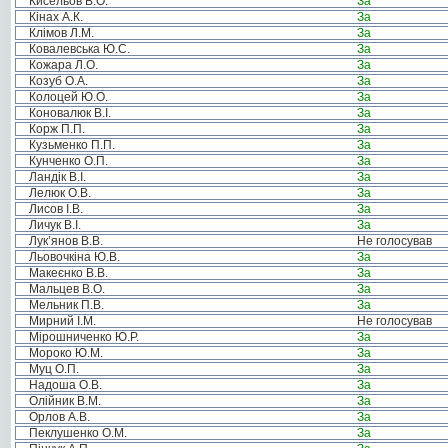
Кисельов В.О.
За
Кінах А.К.
За
Клімов Л.М.
За
Ковалевська Ю.С.
За
Кожара Л.О.
За
Козуб О.А.
За
Колоцей Ю.О.
За
Коновалюк В.І.
За
Корж П.П.
За
Кузьменко П.П.
За
Кунченко О.П.
За
Ландік В.І.
За
Лелюк О.В.
За
Лисов І.В.
За
Личук В.І.
За
Лук’янов В.В.
Не голосував
Льовочкіна Ю.В.
За
Макеєнко В.В.
За
Мальцев В.О.
За
Мельник П.В.
За
Мирний І.М.
Не голосував
Мірошниченко Ю.Р.
За
Мороко Ю.М.
За
Муц О.П.
За
Надоша О.В.
За
Олійник В.М.
За
Орлов А.В.
За
Пеклушенко О.М.
За