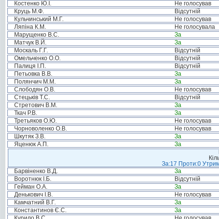
Костенко Ю.І.
Не голосував
Круць М.Ф.
Відсутній
Кульчинський М.Г.
Не голосував
Ляпіна К.М.
Не голосувала
Марущенко В.С.
За
Матчук В.Й.
За
Москаль Г.Г.
Відсутній
Омельченко О.О.
Відсутній
Палиця І.П.
Відсутній
Петьовка В.В.
За
Полянчич М.М.
За
Слободян О.В.
Не голосував
Стецьків Т.С.
Відсутній
Стретович В.М.
За
Ткач Р.В.
За
Третьяков О.Ю.
Не голосував
Чорноволенко О.В.
Не голосував
Шкутяк З.В.
За
Яценюк А.П.
За
Кіл
За:17 Проти:0 Утрим
Барвіненко В.Д.
За
Воротнюк І.Б.
Відсутній
Гейман О.А.
За
Денькович І.В.
Не голосував
Камчатний В.Г.
За
Константинов Є.С.
За
Курило В.С.
Не голосував