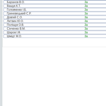
Баранов В.О.
За
Ващук К.Т.
За
Головченко І.Б.
За
Гриневецький С.Р.
За
Довгий С.О.
За
Литвин Ю.О.
За
Поліщук О.В.
За
Сінченко В.М.
За
Шаров І.Ф.
За
Шмідт М.О.
За