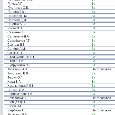
Пінчук А.П.
За
Плотніков О.В.
За
Попеску І.В.
За
Прасолов І.М.
За
Притика Д.М.
За
Пшонка А.В.
За
Рибак В.В.
За
Савченко І.В.
За
Саламатін Д.А.
За
Самофалов Г.Г.
За
Святаш Д.В.
За
Синиця А.М.
За
Смітюх Г.Є.
За
Стельмашенко В.П.
За
Стоян О.М.
За
Супруненко О.І.
За
Табачник Я.П.
Не голосував
Толстенко В.Л.
За
Федун О.Л.
За
Хара В.Г.
За
Хмельницький В.І.
За
Царьов О.А.
За
Черноморов О.М.
За
Чечетов М.В.
Не голосував
Шенцев Д.О.
За
Шкіря І.М.
За
Щербань А.В.
Не голосував
Янукович В.В.
За