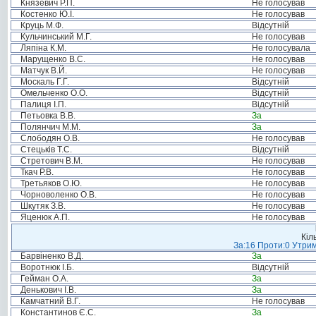
Князевич Р.П.
Не голосував
Костенко Ю.І.
Не голосував
Круць М.Ф.
Відсутній
Кульчинський М.Г.
Не голосував
Ляпіна К.М.
Не голосувала
Марущенко В.С.
Не голосував
Матчук В.Й.
Не голосував
Москаль Г.Г.
Відсутній
Омельченко О.О.
Відсутній
Палиця І.П.
Відсутній
Петьовка В.В.
За
Полянчич М.М.
За
Слободян О.В.
Не голосував
Стецьків Т.С.
Відсутній
Стретович В.М.
Не голосував
Ткач Р.В.
Не голосував
Третьяков О.Ю.
Не голосував
Чорноволенко О.В.
Не голосував
Шкутяк З.В.
Не голосував
Яценюк А.П.
Не голосував
Кіл
За:16 Проти:0 Утрим
Барвіненко В.Д.
За
Воротнюк І.Б.
Відсутній
Гейман О.А.
За
Денькович І.В.
За
Камчатний В.Г.
Не голосував
Константинов Є.С.
За