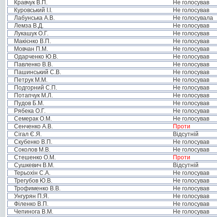
Кравчук В.П.
Не голосував
Куровський І.І.
Не голосував
Лабунська А.В.
Не голосувала
Лемза В.Д.
Не голосував
Лукашук О.Г.
Не голосував
Макієнко В.П.
Не голосував
Мовчан П.М.
Не голосував
Одарченко Ю.В.
Не голосував
Павленко В.В.
Не голосував
Пашинський С.В.
Не голосував
Петрук М.М.
Не голосував
Подгорний С.П.
Не голосував
Потапчук М.Л.
Не голосував
Пудов Б.М.
Не голосував
Рябека О.Г.
Не голосував
Семерак О.М.
Не голосував
Сенченко А.В.
Проти
Сігал Є.Я.
Відсутній
Скубенко В.П.
Не голосував
Соколов М.В.
Не голосував
Стешенко О.М.
Проти
Сушкевич В.М.
Відсутній
Терьохін С.А.
Не голосував
Трегубов Ю.В.
Не голосував
Трофименко В.В.
Не голосував
Унгурян П.Я.
Не голосував
Філенко В.П.
Не голосував
Чепинога В.М.
Не голосував