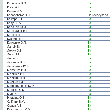
Кисельов В.О.
За
Кінах А.К.
За
Клімов Л.М.
За
Ковалевська Ю.С.
Не голосувала
Кожара Л.О.
За
Козуб О.А.
За
Колоцей Ю.О.
За
Коновалюк В.І.
За
Корж П.П.
За
Кузьменко П.П.
За
Кунченко О.П.
За
Ландік В.І.
За
Лелюк О.В.
За
Лисов І.В.
За
Личук В.І.
За
Лук’янов В.В.
За
Льовочкіна Ю.В.
За
Макеєнко В.В.
За
Мальцев В.О.
За
Мельник П.В.
За
Мирний І.М.
За
Мірошниченко Ю.Р.
За
Мороко Ю.М.
За
Муц О.П.
За
Надоша О.В.
За
Олійник В.М.
За
Орлов А.В.
За
Пеклушенко О.М.
За