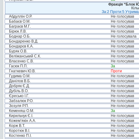
Фракція “Блок Ю
Кіль
За:2 Проти:5 Утримал
Абдуллін О.Р.
Не голосував
Бабаєв О.М.
Не голосував
Баграєв М.Г.
Не голосував
Бірюк Л.В.
Не голосував
Боднар О.Б.
Не голосувала
Бондаренко В.Д.
Не голосував
Бондарєв К.А.
Не голосував
Буряк О.В.
Не голосував
Веліжанський С.К.
Не голосував
Власенко С.В.
Не голосував
Гасюк П.П.
За
Гнаткевич Ю.В.
Проти
Гудима О.М.
Не голосував
Данілов В.Б.
Не голосував
Добряк Є.Д.
Не голосував
Дубіль В.О.
Не голосував
Єресько І.Г.
Не голосував
Забзалюк Р.О.
Не голосував
Зозуля Р.П.
Не голосував
Кеменяш О.М.
За
Кирильчук Є.І.
Не голосував
Кожем’якін А.А.
Не голосував
Корж В.Т.
Не голосував
Коротюк В.І.
Не голосував
Костенко П.І.
Не голосував