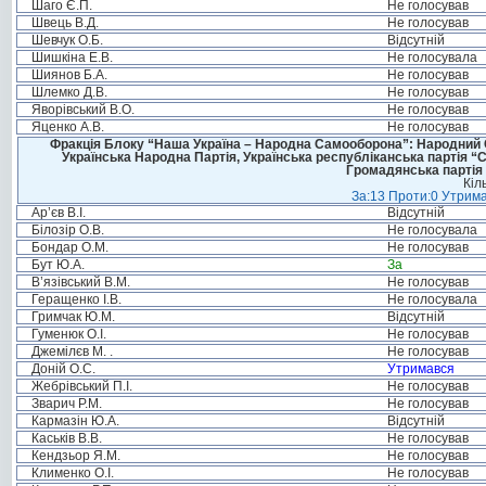
Шаго Є.П.
Не голосував
Швець В.Д.
Не голосував
Шевчук О.Б.
Відсутній
Шишкіна Е.В.
Не голосувала
Шиянов Б.А.
Не голосував
Шлемко Д.В.
Не голосував
Яворівський В.О.
Не голосував
Яценко А.В.
Не голосував
Фракція Блоку “Наша Україна – Народна Самооборона”: Народний Со
Українська Народна Партія, Українська республіканська партія “
Громадянська партія 
Кіл
За:13 Проти:0 Утрима
Ар’єв В.І.
Відсутній
Білозір О.В.
Не голосувала
Бондар О.М.
Не голосував
Бут Ю.А.
За
В’язівський В.М.
Не голосував
Геращенко І.В.
Не голосувала
Гримчак Ю.М.
Відсутній
Гуменюк О.І.
Не голосував
Джемілєв М. .
Не голосував
Доній О.С.
Утримався
Жебрівський П.І.
Не голосував
Зварич Р.М.
Не голосував
Кармазін Ю.А.
Відсутній
Каськів В.В.
Не голосував
Кендзьор Я.М.
Не голосував
Клименко О.І.
Не голосував