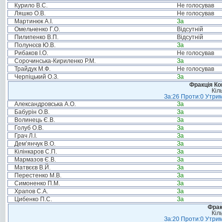
Курило В.С.
Не голосував
Ляшко О.В.
Не голосував
Мартинюк А.І.
За
Омельченко Г.О.
Відсутній
Пилипенко В.П.
Відсутній
Полунєєв Ю.В.
За
Рибаков І.О.
Не голосував
Сорочинська-Кириленко Р.М.
За
Трайдук М.Ф.
Не голосував
Черпіцький О.З.
За
Фракція Ком
Кіл
За:26 Проти:0 Утрим
Александровська А.О.
За
Бабурін О.В.
За
Волинець Є.В.
За
Голуб О.В.
За
Грач Л.І.
За
Дем’янчук В.О.
За
Кілінкаров С.П.
За
Мармазов Є.В.
За
Матвєєв В.Й.
За
Перестенко М.В.
За
Симоненко П.М.
За
Храпов С.А.
За
Цибенко П.С.
За
Фрак
Кіл
За:20 Проти:0 Утрим