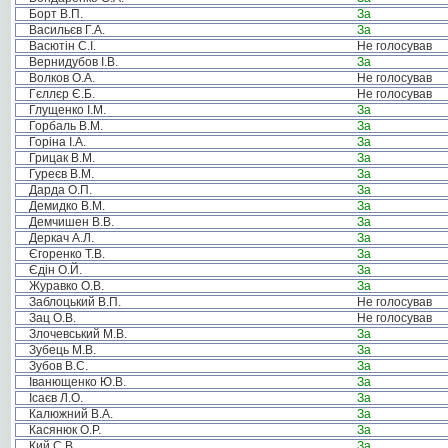
Борт В.П.
За
Васильєв Г.А.
За
Васютін С.І.
Не голосував
Вернидубов І.В.
За
Волков О.А.
Не голосував
Гєллєр Є.Б.
Не голосував
Глущенко І.М.
За
Горбаль В.М.
За
Горіна І.А.
За
Грицак В.М.
За
Гуреєв В.М.
За
Дарда О.П.
За
Демидко В.М.
За
Демчишен В.В.
За
Деркач А.Л.
За
Єгоренко Т.В.
За
Єдін О.Й.
За
Журавко О.В.
За
Заблоцький В.П.
Не голосував
Зац О.В.
Не голосував
Злочевський М.В.
За
Зубець М.В.
За
Зубов В.С.
За
Іванющенко Ю.В.
За
Ісаєв Л.О.
За
Калюжний В.А.
За
Касянюк О.Р.
За
Кий С.В.
За