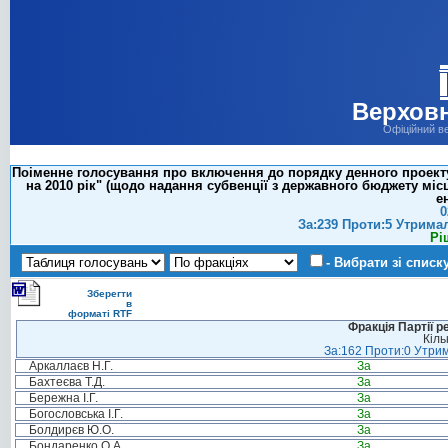
Верховн
Офіційний в
Поіменне голосування про включення до порядку денного проекту
на 2010 рік" (щодо надання субвенції з державного бюджету мі
е
0
За:239 Проти:5 Утрима
Рі
- Вибрати зі списк
Зберегти
в
форматі RTF
Фракція Партії р
Кіль
За:162 Проти:0 Утрим
Аркаллаєв Н.Г.
За
Бахтеєва Т.Д.
За
Бережна І.Г.
За
Богословська І.Г.
За
Болдирєв Ю.О.
За
Бондаренко О.А.
За