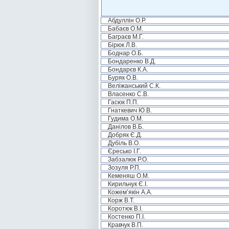
Абдуллін О.Р.
Бабаєв О.М.
Баграєв М.Г.
Бірюк Л.В.
Боднар О.Б.
Бондаренко В.Д.
Бондарєв К.А.
Буряк О.В.
Веліжанський С.К.
Власенко С.В.
Гасюк П.П.
Гнаткевич Ю.В.
Гудима О.М.
Данілов В.Б.
Добряк Є.Д.
Дубіль В.О.
Єресько І.Г.
Забзалюк Р.О.
Зозуля Р.П.
Кеменяш О.М.
Кирильчук Є.І.
Кожем’якін А.А.
Корж В.Т.
Коротюк В.І.
Костенко П.І.
Кравчук В.П.