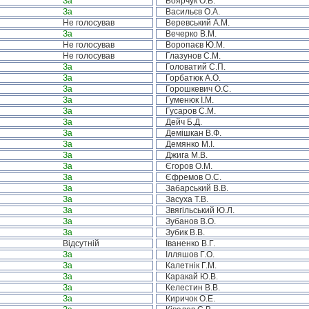
За
Боярчук О.В.
За
Васильєв О.А.
Не голосував
Веревський А.М.
За
Вечерко В.М.
Не голосував
Воропаєв Ю.М.
Не голосував
Глазунов С.М.
За
Головатий С.П.
За
Горбатюк А.О.
За
Горошкевич О.С.
За
Гуменюк І.М.
За
Гусаров С.М.
За
Дейч Б.Д.
За
Демішкан В.Ф.
За
Демянко М.І.
За
Джига М.В.
За
Єгоров О.М.
За
Єфремов О.С.
За
Забарський В.В.
За
Засуха Т.В.
За
Звягільський Ю.Л.
За
Зубанов В.О.
За
Зубик В.В.
Відсутній
Іваненко В.Г.
За
Ілляшов Г.О.
За
Калетнік Г.М.
За
Каракай Ю.В.
За
Келестин В.В.
За
Киричок О.Е.