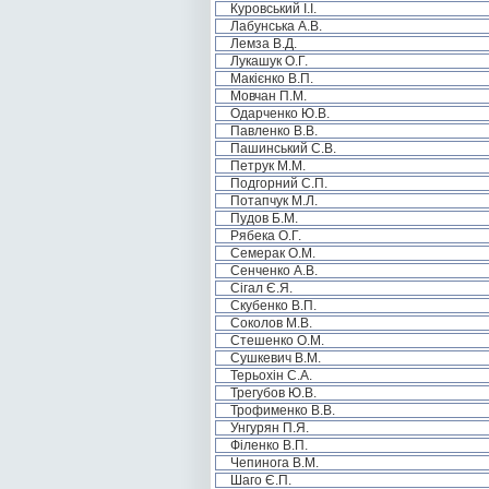
Куровський І.І.
Лабунська А.В.
Лемза В.Д.
Лукашук О.Г.
Макієнко В.П.
Мовчан П.М.
Одарченко Ю.В.
Павленко В.В.
Пашинський С.В.
Петрук М.М.
Подгорний С.П.
Потапчук М.Л.
Пудов Б.М.
Рябека О.Г.
Семерак О.М.
Сенченко А.В.
Сігал Є.Я.
Скубенко В.П.
Соколов М.В.
Стешенко О.М.
Сушкевич В.М.
Терьохін С.А.
Трегубов Ю.В.
Трофименко В.В.
Унгурян П.Я.
Філенко В.П.
Чепинога В.М.
Шаго Є.П.