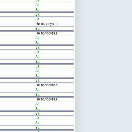
За
За
За
За
За
Не голосував
За
Не голосував
За
За
За
За
За
За
За
За
За
За
Не голосував
За
За
Не голосував
За
За
За
За
За
За