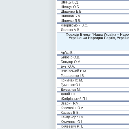
Швець В.Д.
Шевчук О.Б.
Шишкіна Е.В.
Шиянов Б.А.
Шлемко Д.В.
Яворівський В.О.
Яценко А.В.
Фракція Блоку “Наша Україна – Наро
Українська Народна Партія, Україн
Ар’єв В.І.
Білозір О.В.
Бондар О.М.
Бут Ю.А.
В’язівський В.М.
Геращенко І.В.
Гримчак Ю.М.
Гуменюк О.І.
Джемілєв М. .
Доній О.С.
Жебрівський П.І.
Зварич Р.М.
Кармазін Ю.А.
Каськів В.В.
Кендзьор Я.М.
Клименко О.І.
Князевич Р.П.