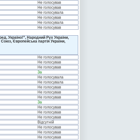
Не голосував
Не голосував
Не голосувала
Не голосував
Не голосувала
Не голосував
д, Україно!”, Народний Рух України,
 Союз, Європейська партія України,
Не голосував
Не голосував
Не голосував
За
Не голосувала
Не голосувала
Не голосував
Не голосував
Не голосував
За
Не голосував
Не голосував
Не голосував
Відсутній
Не голосував
Не голосував
Не голосував