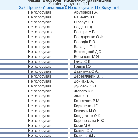
Фракція “Блок Юлії Тимошенко - "Батьківщина"
Кількість депутатів: 121
За:0 Проти:0 Утрималися:0 Не голосували:117 Відсутні:4
Не голосував
Арутюнов Г.Р.
Не голосував
Бабенко В.Б.
Не голосував
Білорус О.Г.
Не голосував
Богдан Р.Д.
Не голосувала
Болюра А.В.
Не голосував
Бондаренко О.Ф.
Не голосував
Бородін В.В.
Не голосував
Васадзе Т.Ш.
Не голосував
Ветвицький Д.О.
Не голосував
Волинець М.Я.
Не голосував
Глусь С.К.
Не голосував
Гринів І.О.
Не голосував
Давимука С.А.
Не голосував
Деревляний В.Т.
Не голосував
Дончак В.А.
Не голосував
Дубовой О.Ф.
Не голосував
Жеваго К.В.
Не голосував
Зімін Є.І.
Не голосував
Кальченко В.М.
Не голосував
Кириленко І.Г.
Не голосував
Ковзель М.О.
Не голосував
Кондратюк О.К.
Не голосував
Королевська Н.Ю.
Не голосував
Косів М.В.
Не голосував
Кошин С.М.
Не голосував
Крайній В.Г.