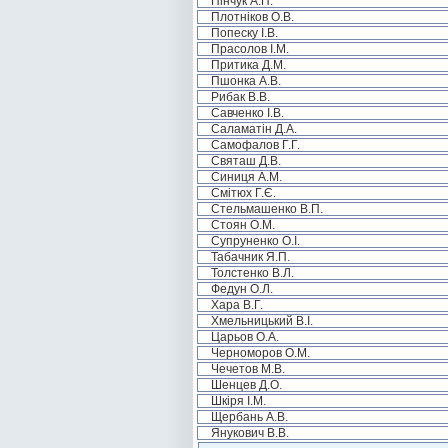
Пінчук А.П.
Плотніков О.В.
Попеску І.В.
Прасолов І.М.
Притика Д.М.
Пшонка А.В.
Рибак В.В.
Савченко І.В.
Саламатін Д.А.
Самофалов Г.Г.
Святаш Д.В.
Синиця А.М.
Смітюх Г.Є.
Стельмашенко В.П.
Стоян О.М.
Супруненко О.І.
Табачник Я.П.
Толстенко В.Л.
Федун О.Л.
Хара В.Г.
Хмельницький В.І.
Царьов О.А.
Черноморов О.М.
Чечетов М.В.
Шенцев Д.О.
Шкіря І.М.
Щербань А.В.
Янукович В.В.