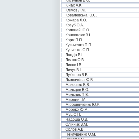
Кисельов В.О.
Кінах А.К.
Клімов Л.М.
Ковалевська Ю.С.
Кожара Л.О.
Козуб О.А.
Колоцей Ю.О.
Коновалюк В.І.
Корж П.П.
Кузьменко П.П.
Кунченко О.П.
Ландік В.І.
Лелюк О.В.
Лисов І.В.
Личук В.І.
Лук’янов В.В.
Льовочкіна Ю.В.
Макеєнко В.В.
Мальцев В.О.
Мельник П.В.
Мирний І.М.
Мірошниченко Ю.Р.
Мороко Ю.М.
Муц О.П.
Надоша О.В.
Олійник В.М.
Орлов А.В.
Пеклушенко О.М.