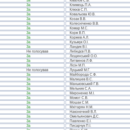
За
Ківалов С.В.
За
Климець П.А.
За
Клюєв С.П.
За
Ковальова Ю.В.
За
Козак В.В.
За
Колесніченко В.В.
За
Комар М.С.
За
Корж В.П.
За
Коржев А.Л.
За
Кузьмук О.І.
За
Ландик В.І.
Не голосував
Лебедєв П.В.
За
Лєщинський О.О.
За
Литвинов Л.Ф.
За
Лісін М.П.
Не голосував
Луцький М.Г.
За
Майборода С.Ф.
За
Малишев В.С.
За
Маньковський Г.В.
За
Мельник С.А.
За
Мироненко М.І.
За
Момот С.В.
За
Мошак С.М.
За
Мхітарян Н.М.
За
Наконечний В.Л.
За
Омельянович Д.С.
За
Павленко Е.І.
За
Писарчук П.І.