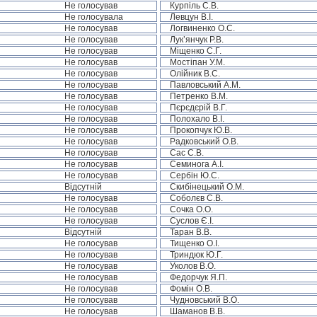
Не голосував
Курпіль С.В.
Не голосувала
Левцун В.І.
Не голосував
Логвиненко О.С.
Не голосував
Лук’янчук Р.В.
Не голосував
Міщенко С.Г.
Не голосував
Мостіпан У.М.
Не голосував
Олійник В.С.
Не голосував
Павловський А.М.
Не голосував
Петренко В.М.
Не голосував
Пєрєдєрій В.Г.
Не голосував
Полохало В.І.
Не голосував
Прокопчук Ю.В.
Не голосував
Радковський О.В.
Не голосував
Сас С.В.
Не голосував
Семинога А.І.
Не голосував
Сербін Ю.С.
Відсутній
Скибінецький О.М.
Не голосував
Соболєв С.В.
Не голосував
Сочка О.О.
Не голосував
Суслов Є.І.
Відсутній
Таран В.В.
Не голосував
Тищенко О.І.
Не голосував
Триндюк Ю.Г.
Не голосував
Уколов В.О.
Не голосував
Федорчук Я.П.
Не голосував
Фомін О.В.
Не голосував
Чудновський В.О.
Не голосував
Шаманов В.В.