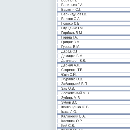
Борт В.П.
Васильєв Г.А.
Васютін С.І.
Вернидубов І.В.
Волков О.А.
Гєллєр Є.Б.
Глущенко І.М.
Горбаль В.М.
Горіна І.А.
Грицак В.М.
Гуреєв В.М.
Дарда О.П.
Демидко В.М.
Демчишен В.В.
Деркач А.Л.
Єгоренко Т.В.
Єдін О.Й.
Журавко О.В.
Заблоцький В.П.
Зац О.В.
Злочевський М.В.
Зубець М.В.
Зубов В.С.
Іванющенко Ю.В.
Ісаєв Л.О.
Калюжний В.А.
Касянюк О.Р.
Кий С.В.