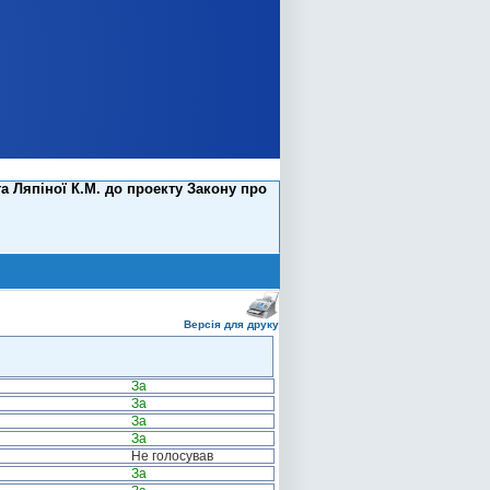
 Ляпіної К.М. до проекту Закону про
Версія для друку
За
За
За
За
Не голосував
За