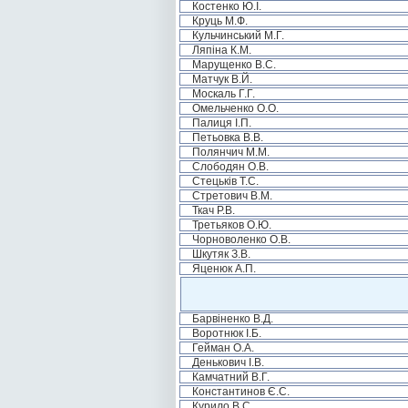
Костенко Ю.І.
Круць М.Ф.
Кульчинський М.Г.
Ляпіна К.М.
Марущенко В.С.
Матчук В.Й.
Москаль Г.Г.
Омельченко О.О.
Палиця І.П.
Петьовка В.В.
Полянчич М.М.
Слободян О.В.
Стецьків Т.С.
Стретович В.М.
Ткач Р.В.
Третьяков О.Ю.
Чорноволенко О.В.
Шкутяк З.В.
Яценюк А.П.
Барвіненко В.Д.
Воротнюк І.Б.
Гейман О.А.
Денькович І.В.
Камчатний В.Г.
Константинов Є.С.
Курило В.С.