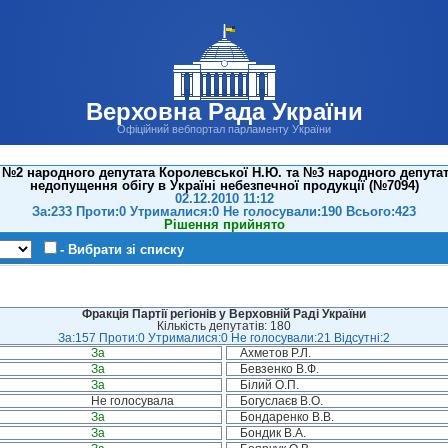
Верховна Рада України
Офіційний вебпортал парламенту України
№2 народного депутата Королевської Н.Ю. та №3 народного депутата
недопущення обігу в Україні небезпечної продукції (№7094)
02.12.2010 11:12
За:233 Проти:0 Утрималися:0 Не голосували:190 Всього:423
Рішення прийнято
- Вибрати зі списку
Фракція Партії регіонів у Верховній Раді України
Кількість депутатів: 180
За:157 Проти:0 Утрималися:0 Не голосували:21 Відсутні:2
За
Ахметов Р.Л.
За
Бевзенко В.Ф.
За
Білий О.П.
Не голосувала
Богуслаєв В.О.
За
Бондаренко В.В.
За
Бондик В.А.