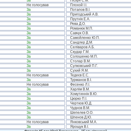
За
Піскун С.М.
Не голосував
Плохой І.І.
За
Потапов В.І.
За
Пригодський А.В.
За
Прутнік Е.А.
За
Рева Д.О.
За
Романюк М.П.
За
Савчук О.В.
За
Самойленко Ю.П.
За
Сандлер Д.М.
За
Селіваров А.Б.
За
Скудар Г.М.
За
Солошенко М.П.
За
Столар В.М.
За
Сулковський П.Г.
За
Сухий Я.М.
Не голосував
Тедеєв Е.С.
За
Турманов В.І.
Не голосував
Фесенко Л.І.
За
Харлім В.М.
За
Хомутиннік В.Ю.
За
Цюрко П.І.
За
Чертков Ю.Д.
За
Чуднов В.М.
За
Шепелев О.О.
За
Шпенов Д.Ю.
Не голосував
Янковський М.А.
За
Ярощук В.І.