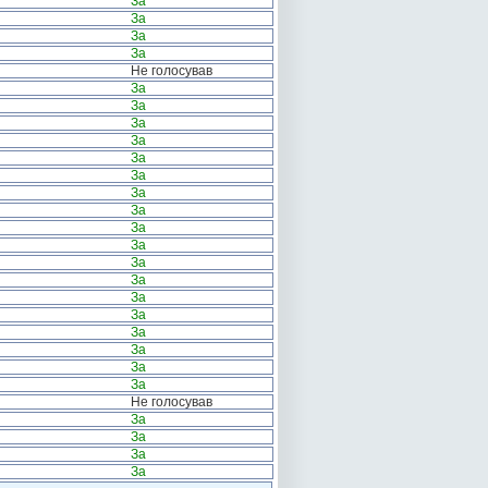
За
За
За
За
Не голосував
За
За
За
За
За
За
За
За
За
За
За
За
За
За
За
За
За
За
Не голосував
За
За
За
За