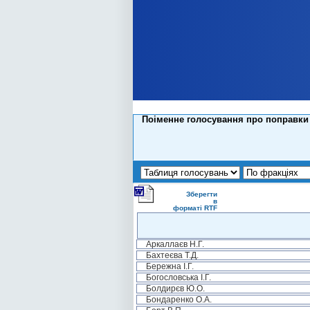
Поіменне голосування про поправки 
Зберегти
в
форматі RTF
Аркаллаєв Н.Г.
Бахтеєва Т.Д.
Бережна І.Г.
Богословська І.Г.
Болдирєв Ю.О.
Бондаренко О.А.