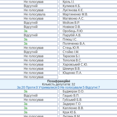
Не голосував
Кріль І.І.
Відсутній
Куликов К.Б.
Не голосував
Лук’янова К.Є.
Не голосувала
Мартиненко М.В.
Не голосував
Матвієнко А.С.
Відсутній
Мойсик В.Р.
Відсутній
Новіков О.В.
За
Оробець Л.Ю.
Відсутній
Парубій А.В.
За
Плющ І.С.
За
Поляченко В.А.
Не голосував
Стець Ю.Я.
Відсутній
Стойко І.М.
Не голосував
Тарасюк Б.І.
Не голосував
Тополов В.С.
Не голосував
Харовський С.Ю.
Не голосував
Шемчук В.В.
Не голосував
Ющенко П.А.
Не голосував
Позафракційні
Кількість депутатів: 32
За:20 Проти:0 Утрималися:0 Не голосували:5 Відсутні:7
За
Буджерак О.О.
Відсутній
Гацько В.П.
Не голосував
Губський Б.В.
За
Задирко Г.О.
За
Каплієнко В.В.
За
Крук Ю.Б.
Не голосував
Литвин В.М.