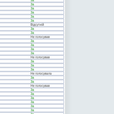
За
За
За
За
За
За
Відсутній
За
За
Не голосував
За
За
За
За
Не голосував
За
За
За
Не голосувала
За
За
Не голосував
За
За
За
За
За
За