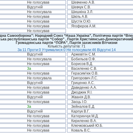
Не голосував
Шевченко А.В.
Відсутній
Шевчук С.В.
Не голосувала
Шишкіна З.Л.
Не голосував
Шкіль А.В.
Не голосував
Шустік О.Ю.
Не голосував
Ягоферов А.М.
Не голосував
дна Самооборона”: Народний Союз “Наша Україна”, Політична партія “Впере
ська республіканська партія “Собор” , Партія Християнсько-Демократичний
Громадянська партія “ПОРА”, Партія захисників Вітчизни
Кількість депутатів: 71
За:11 Проти:0 Утрималися:0 Не голосували:46 Відсутні:14
Відсутній
Аржевітін С.М.
Не голосувала
Бобильов О.Ф.
Не голосував
Борисов В.Д.
За
Василенко С.В.
Не голосував
Герасим’юк О.В.
Не голосувала
Григорович Л.С.
Відсутній
Гриценко А.С.
Не голосував
Давиденко А.А.
Не голосував
Джоджик Я.І.
Відсутній
Жванія Д.В.
Не голосував
Заєць І.О.
За
Зейналов Е.Д.
Відсутній
Карпук В.Г.
Не голосував
Катеринчук М.Д.
Не голосував
Кириленко В.А.
Не голосував
Ключковський Ю.Б.
Не голосував
Коваль В.С.