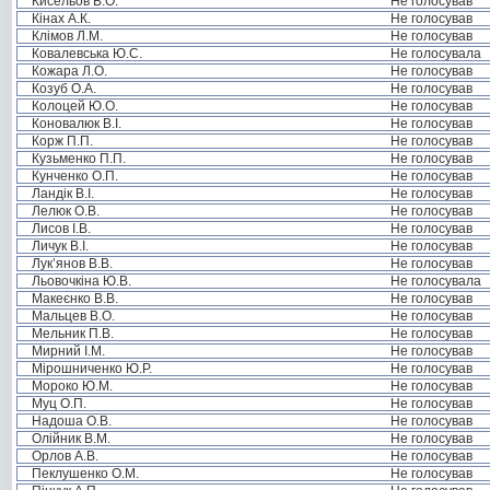
Кисельов В.О.
Не голосував
Кінах А.К.
Не голосував
Клімов Л.М.
Не голосував
Ковалевська Ю.С.
Не голосувала
Кожара Л.О.
Не голосував
Козуб О.А.
Не голосував
Колоцей Ю.О.
Не голосував
Коновалюк В.І.
Не голосував
Корж П.П.
Не голосував
Кузьменко П.П.
Не голосував
Кунченко О.П.
Не голосував
Ландік В.І.
Не голосував
Лелюк О.В.
Не голосував
Лисов І.В.
Не голосував
Личук В.І.
Не голосував
Лук’янов В.В.
Не голосував
Льовочкіна Ю.В.
Не голосувала
Макеєнко В.В.
Не голосував
Мальцев В.О.
Не голосував
Мельник П.В.
Не голосував
Мирний І.М.
Не голосував
Мірошниченко Ю.Р.
Не голосував
Мороко Ю.М.
Не голосував
Муц О.П.
Не голосував
Надоша О.В.
Не голосував
Олійник В.М.
Не голосував
Орлов А.В.
Не голосував
Пеклушенко О.М.
Не голосував