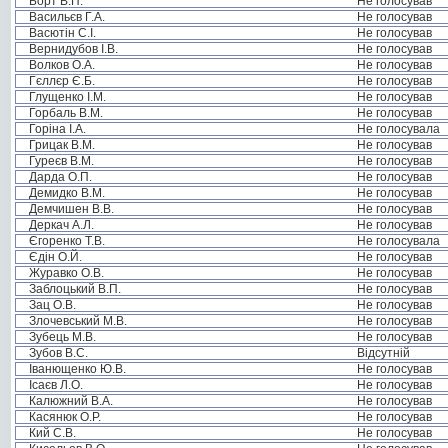
Борт В.П.
Не голосував
Васильєв Г.А.
Не голосував
Васютін С.І.
Не голосував
Вернидубов І.В.
Не голосував
Волков О.А.
Не голосував
Гєллєр Є.Б.
Не голосував
Глущенко І.М.
Не голосував
Горбаль В.М.
Не голосував
Горіна І.А.
Не голосувала
Грицак В.М.
Не голосував
Гуреєв В.М.
Не голосував
Дарда О.П.
Не голосував
Демидко В.М.
Не голосував
Демчишен В.В.
Не голосував
Деркач А.Л.
Не голосував
Єгоренко Т.В.
Не голосувала
Єдін О.Й.
Не голосував
Журавко О.В.
Не голосував
Заблоцький В.П.
Не голосував
Зац О.В.
Не голосував
Злочевський М.В.
Не голосував
Зубець М.В.
Не голосував
Зубов В.С.
Відсутній
Іванющенко Ю.В.
Не голосував
Ісаєв Л.О.
Не голосував
Калюжний В.А.
Не голосував
Касянюк О.Р.
Не голосував
Кий С.В.
Не голосував