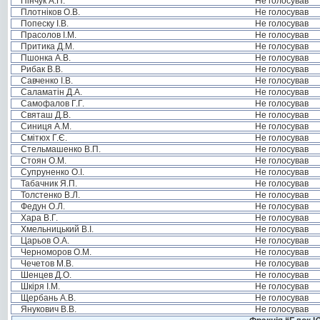
Пінчук А.П.
Не голосував
Плотніков О.В.
Не голосував
Попеску І.В.
Не голосував
Прасолов І.М.
Не голосував
Притика Д.М.
Не голосував
Пшонка А.В.
Не голосував
Рибак В.В.
Не голосував
Савченко І.В.
Не голосував
Саламатін Д.А.
Не голосував
Самофалов Г.Г.
Не голосував
Святаш Д.В.
Не голосував
Синиця А.М.
Не голосував
Смітюх Г.Є.
Не голосував
Стельмашенко В.П.
Не голосував
Стоян О.М.
Не голосував
Супруненко О.І.
Не голосував
Табачник Я.П.
Не голосував
Толстенко В.Л.
Не голосував
Федун О.Л.
Не голосував
Хара В.Г.
Не голосував
Хмельницький В.І.
Не голосував
Царьов О.А.
Не голосував
Черноморов О.М.
Не голосував
Чечетов М.В.
Не голосував
Шенцев Д.О.
Не голосував
Шкіря І.М.
Не голосував
Щербань А.В.
Не голосував
Янукович В.В.
Не голосував