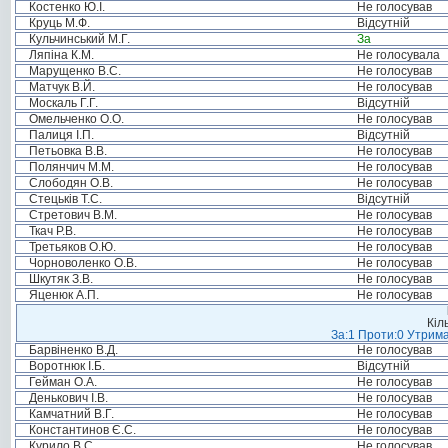
Костенко Ю.І.
Не голосував
Круць М.Ф.
Відсутній
Кульчинський М.Г.
За
Ляпіна К.М.
Не голосувала
Марущенко В.С.
Не голосував
Матчук В.Й.
Не голосував
Москаль Г.Г.
Відсутній
Омельченко О.О.
Не голосував
Палиця І.П.
Відсутній
Петьовка В.В.
Не голосував
Полянчич М.М.
Не голосував
Слободян О.В.
Не голосував
Стецьків Т.С.
Відсутній
Стретович В.М.
Не голосував
Ткач Р.В.
Не голосував
Третьяков О.Ю.
Не голосував
Чорноволенко О.В.
Не голосував
Шкутяк З.В.
Не голосував
Яценюк А.П.
Не голосував
Кіл
За:1 Проти:0 Утрима
Барвіненко В.Д.
Не голосував
Воротнюк І.Б.
Відсутній
Гейман О.А.
Не голосував
Денькович І.В.
Не голосував
Камчатний В.Г.
Не голосував
Константинов Є.С.
Не голосував
Курило В.С.
Не голосував