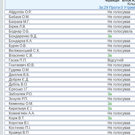
Фракція “Блок Ю
Кіль
За:29 Проти:0 Утрима
Абдуллін О.Р.
Не голосував
Бабаєв О.М.
Не голосував
Баграєв М.Г.
Не голосував
Бірюк Л.В.
Не голосував
Боднар О.Б.
Не голосувала
Бондаренко В.Д.
За
Бондарєв К.А.
Не голосував
Буряк О.В.
Не голосував
Веліжанський С.К.
Не голосував
Власенко С.В.
За
Гасюк П.П.
Відсутній
Гнаткевич Ю.В.
Не голосував
Гудима О.М.
Не голосував
Данілов В.Б.
Не голосував
Добряк Є.Д.
Не голосував
Дубіль В.О.
Не голосував
Єресько І.Г.
Не голосував
Забзалюк Р.О.
За
Зозуля Р.П.
Не голосував
Кеменяш О.М.
За
Кирильчук Є.І.
За
Кожем’якін А.А.
Не голосував
Корж В.Т.
За
Коротюк В.І.
Не голосував
Костенко П.І.
Не голосував
Кравчук В.П.
Не голосував