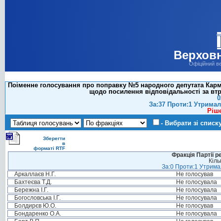
Верховн
Офіційний в
Поіменне голосування про поправку №5 народного депутата Карма
щодо посилення відповідальності за втр
0
За:37 Проти:1 Утримал
Ріш
- Вибрати зі списк
Зберегти
в
форматі RTF
Фракція Партії р
Кіль
За:0 Проти:1 Утримал
Аркаллаєв Н.Г.
Не голосував
Бахтеєва Т.Д.
Не голосувала
Бережна І.Г.
Не голосувала
Богословська І.Г.
Не голосувала
Болдирєв Ю.О.
Не голосував
Бондаренко О.А.
Не голосувала