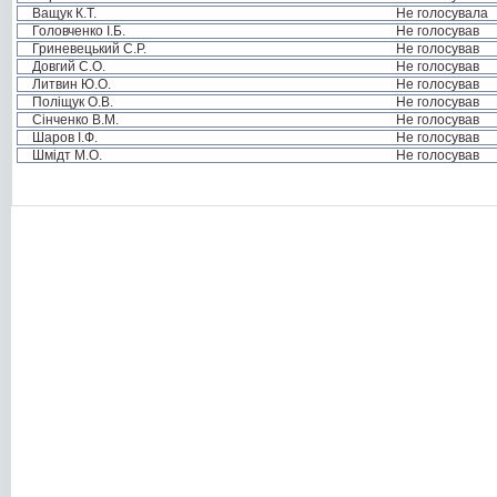
Ващук К.Т.
Не голосувала
Головченко І.Б.
Не голосував
Гриневецький С.Р.
Не голосував
Довгий С.О.
Не голосував
Литвин Ю.О.
Не голосував
Поліщук О.В.
Не голосував
Сінченко В.М.
Не голосував
Шаров І.Ф.
Не голосував
Шмідт М.О.
Не голосував