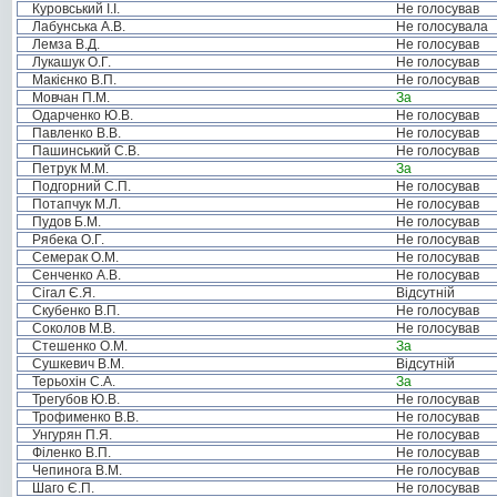
Куровський І.І.
Не голосував
Лабунська А.В.
Не голосувала
Лемза В.Д.
Не голосував
Лукашук О.Г.
Не голосував
Макієнко В.П.
Не голосував
Мовчан П.М.
За
Одарченко Ю.В.
Не голосував
Павленко В.В.
Не голосував
Пашинський С.В.
Не голосував
Петрук М.М.
За
Подгорний С.П.
Не голосував
Потапчук М.Л.
Не голосував
Пудов Б.М.
Не голосував
Рябека О.Г.
Не голосував
Семерак О.М.
Не голосував
Сенченко А.В.
Не голосував
Сігал Є.Я.
Відсутній
Скубенко В.П.
Не голосував
Соколов М.В.
Не голосував
Стешенко О.М.
За
Сушкевич В.М.
Відсутній
Терьохін С.А.
За
Трегубов Ю.В.
Не голосував
Трофименко В.В.
Не голосував
Унгурян П.Я.
Не голосував
Філенко В.П.
Не голосував
Чепинога В.М.
Не голосував
Шаго Є.П.
Не голосував