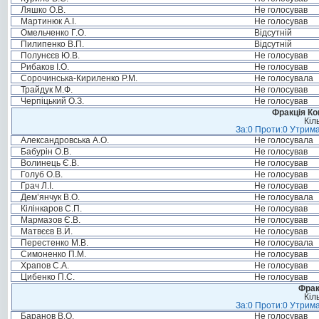
Ляшко О.В.
Не голосував
Мартинюк А.І.
Не голосував
Омельченко Г.О.
Відсутній
Пилипенко В.П.
Відсутній
Полунєєв Ю.В.
Не голосував
Рибаков І.О.
Не голосував
Сорочинська-Кириленко Р.М.
Не голосувала
Трайдук М.Ф.
Не голосував
Черпіцький О.З.
Не голосував
Фракція Ком
Кіл
За:0 Проти:0 Утрима
Александровська А.О.
Не голосувала
Бабурін О.В.
Не голосував
Волинець Є.В.
Не голосував
Голуб О.В.
Не голосував
Грач Л.І.
Не голосував
Дем’янчук В.О.
Не голосувала
Кілінкаров С.П.
Не голосував
Мармазов Є.В.
Не голосував
Матвєєв В.Й.
Не голосував
Перестенко М.В.
Не голосувала
Симоненко П.М.
Не голосував
Храпов С.А.
Не голосував
Цибенко П.С.
Не голосував
Фрак
Кіл
За:0 Проти:0 Утрима
Баранов В.О.
Не голосував