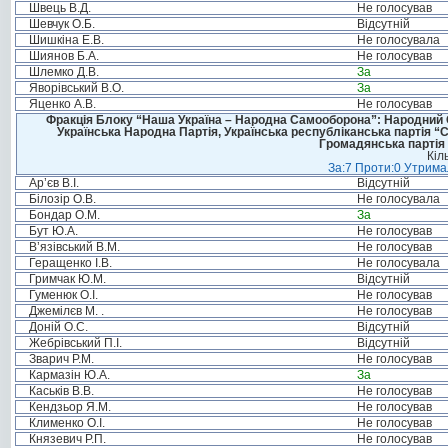
Швець В.Д.
Не голосував
Шевчук О.Б.
Відсутній
Шишкіна Е.В.
Не голосувала
Шиянов Б.А.
Не голосував
Шлемко Д.В.
За
Яворівський В.О.
За
Яценко А.В.
Не голосував
Фракція Блоку “Наша Україна – Народна Самооборона”: Народний Со
Українська Народна Партія, Українська республіканська партія “
Громадянська партія 
Кіл
За:7 Проти:0 Утримал
Ар’єв В.І.
Відсутній
Білозір О.В.
Не голосувала
Бондар О.М.
За
Бут Ю.А.
Не голосував
В’язівський В.М.
Не голосував
Геращенко І.В.
Не голосувала
Гримчак Ю.М.
Відсутній
Гуменюк О.І.
Не голосував
Джемілєв М. .
Не голосував
Доній О.С.
Відсутній
Жебрівський П.І.
Відсутній
Зварич Р.М.
Не голосував
Кармазін Ю.А.
За
Каськів В.В.
Не голосував
Кендзьор Я.М.
Не голосував
Клименко О.І.
Не голосував
Князевич Р.П.
Не голосував