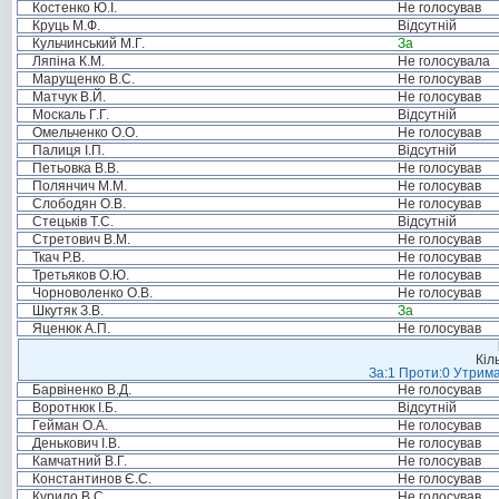
Костенко Ю.І.
Не голосував
Круць М.Ф.
Відсутній
Кульчинський М.Г.
За
Ляпіна К.М.
Не голосувала
Марущенко В.С.
Не голосував
Матчук В.Й.
Не голосував
Москаль Г.Г.
Відсутній
Омельченко О.О.
Не голосував
Палиця І.П.
Відсутній
Петьовка В.В.
Не голосував
Полянчич М.М.
Не голосував
Слободян О.В.
Не голосував
Стецьків Т.С.
Відсутній
Стретович В.М.
Не голосував
Ткач Р.В.
Не голосував
Третьяков О.Ю.
Не голосував
Чорноволенко О.В.
Не голосував
Шкутяк З.В.
За
Яценюк А.П.
Не голосував
Кіл
За:1 Проти:0 Утрима
Барвіненко В.Д.
Не голосував
Воротнюк І.Б.
Відсутній
Гейман О.А.
Не голосував
Денькович І.В.
Не голосував
Камчатний В.Г.
Не голосував
Константинов Є.С.
Не голосував
Курило В.С.
Не голосував