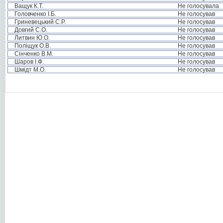
Ващук К.Т.
Не голосувала
Головченко І.Б.
Не голосував
Гриневецький С.Р.
Не голосував
Довгий С.О.
Не голосував
Литвин Ю.О.
Не голосував
Поліщук О.В.
Не голосував
Сінченко В.М.
Не голосував
Шаров І.Ф.
Не голосував
Шмідт М.О.
Не голосував