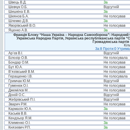
Швець В.Д.
За
Шевчук О.Б.
Відсутній
Шишкіна Е.В.
За
Шиянов Б.А.
Не голосував
Шлемко Д.В.
За
Яворівський В.О.
Не голосував
Яценко А.В.
За
Фракція Блоку “Наша Україна – Народна Самооборона”: Народний Со
Українська Народна Партія, Українська республіканська партія “
Громадянська партія 
Кіл
За:8 Проти:0 Утримал
Ар’єв В.І.
Відсутній
Білозір О.В.
Не голосувала
Бондар О.М.
Не голосував
Бут Ю.А.
Не голосував
В’язівський В.М.
Не голосував
Геращенко І.В.
Не голосувала
Гримчак Ю.М.
Відсутній
Гуменюк О.І.
Не голосував
Джемілєв М. .
Не голосував
Доній О.С.
Відсутній
Жебрівський П.І.
Відсутній
Зварич Р.М.
Не голосував
Кармазін Ю.А.
За
Каськів В.В.
Не голосував
Кендзьор Я.М.
Не голосував
Клименко О.І.
За
Князевич Р.П.
За