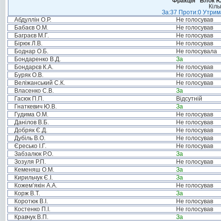
Фракція “Блок Ю
Кіль
За:37 Проти:0 Утрима
Абдуллін О.Р.
Не голосував
Бабаєв О.М.
Не голосував
Баграєв М.Г.
Не голосував
Бірюк Л.В.
Не голосував
Боднар О.Б.
Не голосувала
Бондаренко В.Д.
За
Бондарєв К.А.
Не голосував
Буряк О.В.
Не голосував
Веліжанський С.К.
Не голосував
Власенко С.В.
За
Гасюк П.П.
Відсутній
Гнаткевич Ю.В.
За
Гудима О.М.
Не голосував
Данілов В.Б.
Не голосував
Добряк Є.Д.
Не голосував
Дубіль В.О.
Не голосував
Єресько І.Г.
Не голосував
Забзалюк Р.О.
За
Зозуля Р.П.
Не голосував
Кеменяш О.М.
За
Кирильчук Є.І.
За
Кожем’якін А.А.
Не голосував
Корж В.Т.
За
Коротюк В.І.
Не голосував
Костенко П.І.
Не голосував
Кравчук В.П.
За