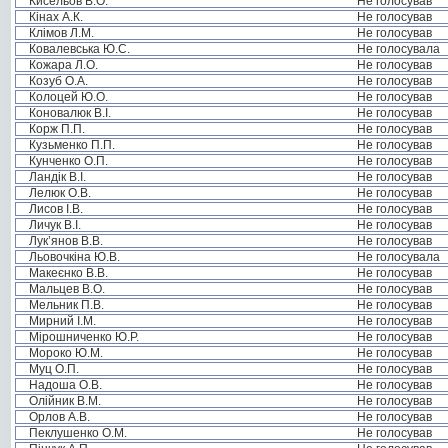
Кисельов В.О.
Не голосував
Кінах А.К.
Не голосував
Клімов Л.М.
Не голосував
Ковалевська Ю.С.
Не голосувала
Кожара Л.О.
Не голосував
Козуб О.А.
Не голосував
Колоцей Ю.О.
Не голосував
Коновалюк В.І.
Не голосував
Корж П.П.
Не голосував
Кузьменко П.П.
Не голосував
Кунченко О.П.
Не голосував
Ландік В.І.
Не голосував
Лелюк О.В.
Не голосував
Лисов І.В.
Не голосував
Личук В.І.
Не голосував
Лук’янов В.В.
Не голосував
Льовочкіна Ю.В.
Не голосувала
Макеєнко В.В.
Не голосував
Мальцев В.О.
Не голосував
Мельник П.В.
Не голосував
Мирний І.М.
Не голосував
Мірошниченко Ю.Р.
Не голосував
Мороко Ю.М.
Не голосував
Муц О.П.
Не голосував
Надоша О.В.
Не голосував
Олійник В.М.
Не голосував
Орлов А.В.
Не голосував
Пеклушенко О.М.
Не голосував