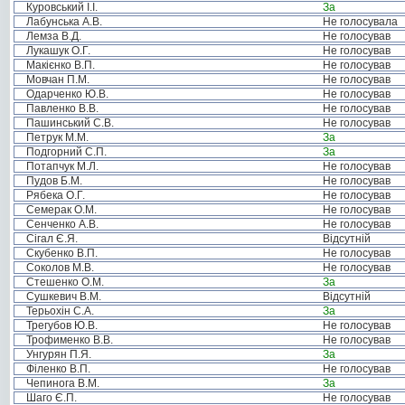
Куровський І.І.
За
Лабунська А.В.
Не голосувала
Лемза В.Д.
Не голосував
Лукашук О.Г.
Не голосував
Макієнко В.П.
Не голосував
Мовчан П.М.
Не голосував
Одарченко Ю.В.
Не голосував
Павленко В.В.
Не голосував
Пашинський С.В.
Не голосував
Петрук М.М.
За
Подгорний С.П.
За
Потапчук М.Л.
Не голосував
Пудов Б.М.
Не голосував
Рябека О.Г.
Не голосував
Семерак О.М.
Не голосував
Сенченко А.В.
Не голосував
Сігал Є.Я.
Відсутній
Скубенко В.П.
Не голосував
Соколов М.В.
Не голосував
Стешенко О.М.
За
Сушкевич В.М.
Відсутній
Терьохін С.А.
За
Трегубов Ю.В.
Не голосував
Трофименко В.В.
Не голосував
Унгурян П.Я.
За
Філенко В.П.
Не голосував
Чепинога В.М.
За
Шаго Є.П.
Не голосував