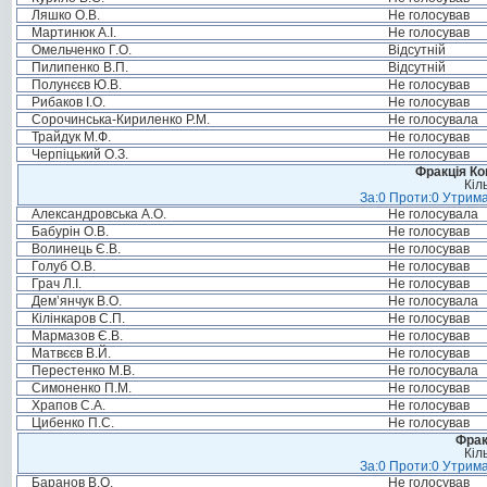
Ляшко О.В.
Не голосував
Мартинюк А.І.
Не голосував
Омельченко Г.О.
Відсутній
Пилипенко В.П.
Відсутній
Полунєєв Ю.В.
Не голосував
Рибаков І.О.
Не голосував
Сорочинська-Кириленко Р.М.
Не голосувала
Трайдук М.Ф.
Не голосував
Черпіцький О.З.
Не голосував
Фракція Ком
Кіл
За:0 Проти:0 Утрима
Александровська А.О.
Не голосувала
Бабурін О.В.
Не голосував
Волинець Є.В.
Не голосував
Голуб О.В.
Не голосував
Грач Л.І.
Не голосував
Дем’янчук В.О.
Не голосувала
Кілінкаров С.П.
Не голосував
Мармазов Є.В.
Не голосував
Матвєєв В.Й.
Не голосував
Перестенко М.В.
Не голосувала
Симоненко П.М.
Не голосував
Храпов С.А.
Не голосував
Цибенко П.С.
Не голосував
Фрак
Кіл
За:0 Проти:0 Утрима
Баранов В.О.
Не голосував