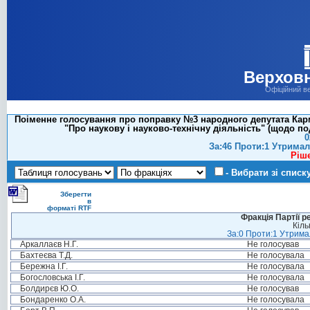
Верховн
Офіційний в
Поіменне голосування про поправку №3 народного депутата Карма
"Про наукову і науково-технічну діяльність" (щодо 
0
За:46 Проти:1 Утримал
Ріш
- Вибрати зі списк
Зберегти
в
форматі RTF
Фракція Партії р
Кіль
За:0 Проти:1 Утримал
Аркаллаєв Н.Г.
Не голосував
Бахтеєва Т.Д.
Не голосувала
Бережна І.Г.
Не голосувала
Богословська І.Г.
Не голосувала
Болдирєв Ю.О.
Не голосував
Бондаренко О.А.
Не голосувала