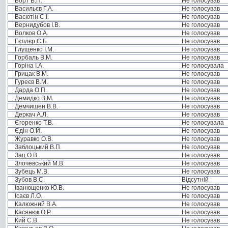
Борт В.П.
Не голосував
Васильєв Г.А.
Не голосував
Васютін С.І.
Не голосував
Вернидубов І.В.
Не голосував
Волков О.А.
Не голосував
Гєллєр Є.Б.
Не голосував
Глущенко І.М.
Не голосував
Горбаль В.М.
Не голосував
Горіна І.А.
Не голосувала
Грицак В.М.
Не голосував
Гуреєв В.М.
Не голосував
Дарда О.П.
Не голосував
Демидко В.М.
Не голосував
Демчишен В.В.
Не голосував
Деркач А.Л.
Не голосував
Єгоренко Т.В.
Не голосувала
Єдін О.Й.
Не голосував
Журавко О.В.
Не голосував
Заблоцький В.П.
Не голосував
Зац О.В.
Не голосував
Злочевський М.В.
Не голосував
Зубець М.В.
Не голосував
Зубов В.С.
Відсутній
Іванющенко Ю.В.
Не голосував
Ісаєв Л.О.
Не голосував
Калюжний В.А.
Не голосував
Касянюк О.Р.
Не голосував
Кий С.В.
Не голосував