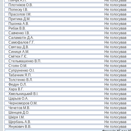
Пінчук А.П.
Не голосував
Плотніков О.В.
Не голосував
Попеску І.В.
Не голосував
Прасолов І.М.
Не голосував
Притика Д.М.
Не голосував
Пшонка А.В.
Не голосував
Рибак В.В.
Не голосував
Савченко І.В.
Не голосував
Саламатін Д.А.
Не голосував
Самофалов Г.Г.
Не голосував
Святаш Д.В.
Не голосував
Синиця А.М.
Не голосував
Смітюх Г.Є.
Не голосував
Стельмашенко В.П.
Не голосував
Стоян О.М.
Не голосував
Супруненко О.І.
Не голосував
Табачник Я.П.
Не голосував
Толстенко В.Л.
Не голосував
Федун О.Л.
Не голосував
Хара В.Г.
Не голосував
Хмельницький В.І.
Не голосував
Царьов О.А.
Не голосував
Черноморов О.М.
Не голосував
Чечетов М.В.
Не голосував
Шенцев Д.О.
Не голосував
Шкіря І.М.
Не голосував
Щербань А.В.
Не голосував
Янукович В.В.
Не голосував