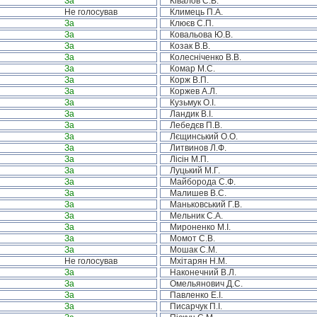
За
Ківалов С.В.
Не голосував
Климець П.А.
За
Клюєв С.П.
За
Ковальова Ю.В.
За
Козак В.В.
За
Колесніченко В.В.
За
Комар М.С.
За
Корж В.П.
За
Коржев А.Л.
За
Кузьмук О.І.
За
Ландик В.І.
За
Лебедєв П.В.
За
Лєщинський О.О.
За
Литвинов Л.Ф.
За
Лісін М.П.
За
Луцький М.Г.
За
Майборода С.Ф.
За
Малишев В.С.
За
Маньковський Г.В.
За
Мельник С.А.
За
Мироненко М.І.
За
Момот С.В.
За
Мошак С.М.
Не голосував
Мхітарян Н.М.
За
Наконечний В.Л.
За
Омельянович Д.С.
За
Павленко Е.І.
За
Писарчук П.І.