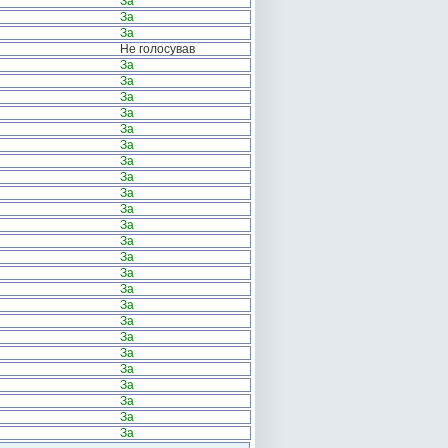
За
За
За
Не голосував
За
За
За
За
За
За
За
За
За
За
За
За
За
За
За
За
За
За
За
За
За
За
За
За