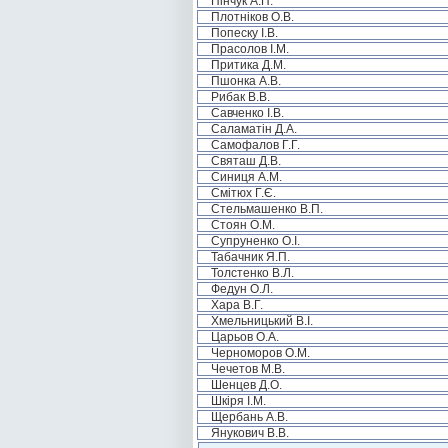
Пінчук А.П.
Плотніков О.В.
Попеску І.В.
Прасолов І.М.
Притика Д.М.
Пшонка А.В.
Рибак В.В.
Савченко І.В.
Саламатін Д.А.
Самофалов Г.Г.
Святаш Д.В.
Синиця А.М.
Смітюх Г.Є.
Стельмашенко В.П.
Стоян О.М.
Супруненко О.І.
Табачник Я.П.
Толстенко В.Л.
Федун О.Л.
Хара В.Г.
Хмельницький В.І.
Царьов О.А.
Черноморов О.М.
Чечетов М.В.
Шенцев Д.О.
Шкіря І.М.
Щербань А.В.
Янукович В.В.