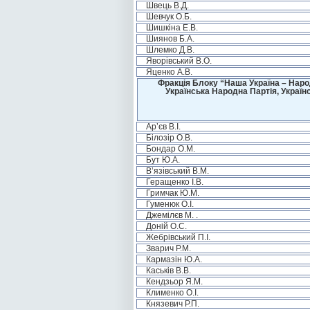
Швець В.Д.
Шевчук О.Б.
Шишкіна Е.В.
Шиянов Б.А.
Шлемко Д.В.
Яворівський В.О.
Яценко А.В.
Фракція Блоку “Наша Україна – Наро
Українська Народна Партія, Україн
Ар’єв В.І.
Білозір О.В.
Бондар О.М.
Бут Ю.А.
В’язівський В.М.
Геращенко І.В.
Гримчак Ю.М.
Гуменюк О.І.
Джемілєв М. .
Доній О.С.
Жебрівський П.І.
Зварич Р.М.
Кармазін Ю.А.
Каськів В.В.
Кендзьор Я.М.
Клименко О.І.
Князевич Р.П.