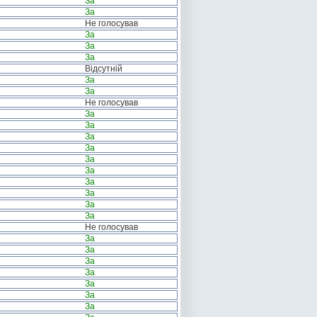
За
За
Не голосував
За
За
За
Відсутній
За
За
Не голосував
За
За
За
За
За
За
За
За
За
За
Не голосував
За
За
За
За
За
За
За