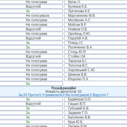
Не голосував
Кріль І.І.
Відсутній
Куликов К.Б.
За
Лук’янова К.Є.
Не голосувала
Мартиненко М.В.
Не голосував
Матвієнко А.С.
Не голосував
Мойсик В.Р.
Відсутній
Новіков О.В.
Не голосував
Оробець Л.Ю.
Відсутній
Парубій А.В.
За
Плющ І.С.
За
Поляченко В.А.
Не голосував
Стець Ю.Я.
Відсутній
Стойко І.М.
Не голосував
Тарасюк Б.І.
Не голосував
Тополов В.С.
Не голосував
Харовський С.Ю.
Не голосував
Шемчук В.В.
Не голосував
Ющенко П.А.
За
Позафракційні
Кількість депутатів: 32
За:20 Проти:0 Утрималися:0 Не голосували:5 Відсутні:7
За
Буджерак О.О.
Відсутній
Гацько В.П.
За
Губський Б.В.
За
Задирко Г.О.
За
Каплієнко В.В.
За
Крук Ю.Б.
Не голосував
Литвин В.М.