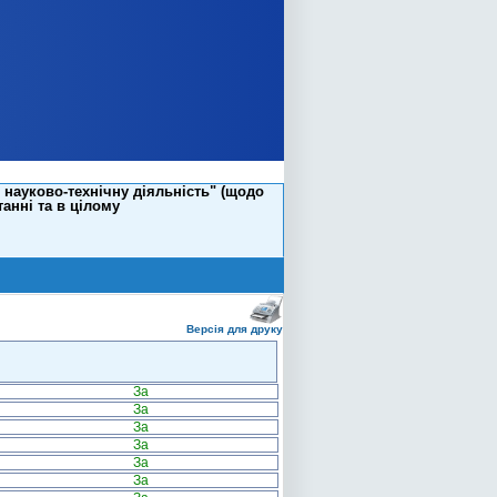
 науково-технічну діяльність" (щодо
анні та в цілому
Версія для друку
За
За
За
За
За
За