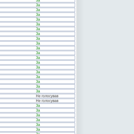
За
За
За
За
За
За
За
За
За
За
За
За
За
За
За
За
За
За
За
За
Не голосував
Не голосував
За
За
За
За
За
За