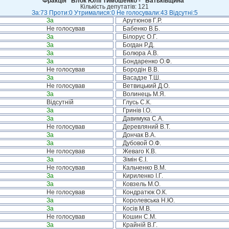
Фракція “Блок Юлії Тимошенко - "Батьківщина"
Кількість депутатів: 121
За:73 Проти:0 Утрималися:0 Не голосували:43 Відсутні:5
За
Арутюнов Г.Р.
Не голосував
Бабенко В.Б.
За
Білорус О.Г.
За
Богдан Р.Д.
За
Болюра А.В.
За
Бондаренко О.Ф.
Не голосував
Бородін В.В.
За
Васадзе Т.Ш.
Не голосував
Ветвицький Д.О.
За
Волинець М.Я.
Відсутній
Глусь С.К.
За
Гринів І.О.
За
Давимука С.А.
Не голосував
Деревляний В.Т.
За
Дончак В.А.
За
Дубовой О.Ф.
Не голосував
Жеваго К.В.
За
Зімін Є.І.
Не голосував
Кальченко В.М.
За
Кириленко І.Г.
За
Ковзель М.О.
Не голосував
Кондратюк О.К.
За
Королевська Н.Ю.
За
Косів М.В.
Не голосував
Кошин С.М.
За
Крайній В.Г.