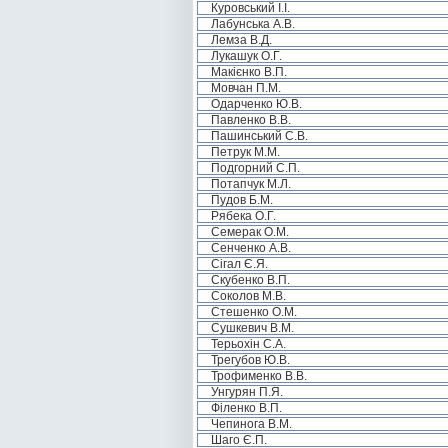
Куровський І.І.
Лабунська А.В.
Лемза В.Д.
Лукашук О.Г.
Макієнко В.П.
Мовчан П.М.
Одарченко Ю.В.
Павленко В.В.
Пашинський С.В.
Петрук М.М.
Подгорний С.П.
Потапчук М.Л.
Пудов Б.М.
Рябека О.Г.
Семерак О.М.
Сенченко А.В.
Сігал Є.Я.
Скубенко В.П.
Соколов М.В.
Стешенко О.М.
Сушкевич В.М.
Терьохін С.А.
Трегубов Ю.В.
Трофименко В.В.
Унгурян П.Я.
Філенко В.П.
Чепинога В.М.
Шаго Є.П.