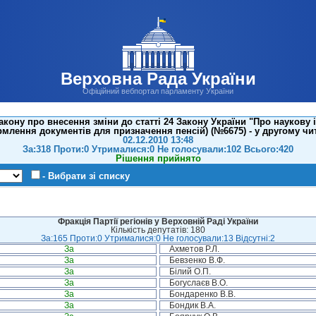
Верховна Рада України
Офіційний вебпортал парламенту України
кону про внесення зміни до статті 24 Закону України "Про наукову і
млення документів для призначення пенсій) (№6675) - у другому чит
02.12.2010 13:48
За:318 Проти:0 Утрималися:0 Не голосували:102 Всього:420
Рішення прийнято
- Вибрати зі списку
Фракція Партії регіонів у Верховній Раді України
Кількість депутатів: 180
За:165 Проти:0 Утрималися:0 Не голосували:13 Відсутні:2
За
Ахметов Р.Л.
За
Бевзенко В.Ф.
За
Білий О.П.
За
Богуслаєв В.О.
За
Бондаренко В.В.
За
Бондик В.А.