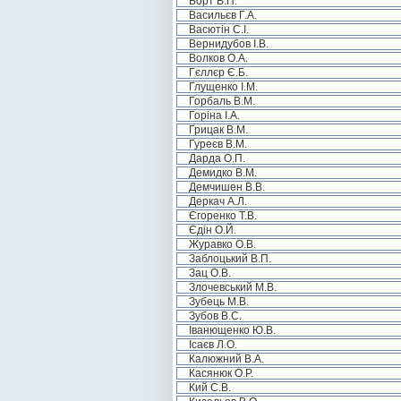
Борт В.П.
Васильєв Г.А.
Васютін С.І.
Вернидубов І.В.
Волков О.А.
Гєллєр Є.Б.
Глущенко І.М.
Горбаль В.М.
Горіна І.А.
Грицак В.М.
Гуреєв В.М.
Дарда О.П.
Демидко В.М.
Демчишен В.В.
Деркач А.Л.
Єгоренко Т.В.
Єдін О.Й.
Журавко О.В.
Заблоцький В.П.
Зац О.В.
Злочевський М.В.
Зубець М.В.
Зубов В.С.
Іванющенко Ю.В.
Ісаєв Л.О.
Калюжний В.А.
Касянюк О.Р.
Кий С.В.