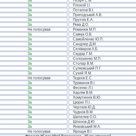
За
Піскун С.М.
За
Плохой І.І.
За
Потапов В.І.
За
Пригодський А.В.
За
Прутнік Е.А.
За
Рева Д.О.
Не голосував
Романюк М.П.
За
Савчук О.В.
За
Самойленко Ю.П.
За
Сандлер Д.М.
За
Селіваров А.Б.
За
Скудар Г.М.
За
Солошенко М.П.
За
Столар В.М.
За
Сулковський П.Г.
За
Сухий Я.М.
Не голосував
Тедеєв Е.С.
За
Турманов В.І.
За
Фесенко Л.І.
За
Харлім В.М.
За
Хомутиннік В.Ю.
За
Цюрко П.І.
За
Чертков Ю.Д.
За
Чуднов В.М.
За
Шепелев О.О.
За
Шпенов Д.Ю.
За
Янковський М.А.
Не голосував
Ярощук В.І.