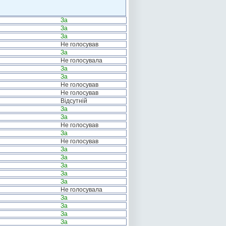
За
За
За
Не голосував
За
Не голосувала
За
За
Не голосував
Не голосував
Відсутній
За
За
Не голосував
За
Не голосував
За
За
За
За
За
Не голосувала
За
За
За
За