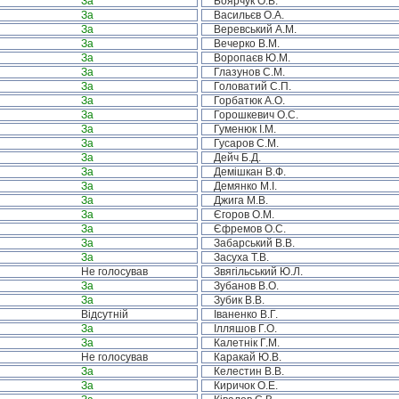
За
Боярчук О.В.
За
Васильєв О.А.
За
Веревський А.М.
За
Вечерко В.М.
За
Воропаєв Ю.М.
За
Глазунов С.М.
За
Головатий С.П.
За
Горбатюк А.О.
За
Горошкевич О.С.
За
Гуменюк І.М.
За
Гусаров С.М.
За
Дейч Б.Д.
За
Демішкан В.Ф.
За
Демянко М.І.
За
Джига М.В.
За
Єгоров О.М.
За
Єфремов О.С.
За
Забарський В.В.
За
Засуха Т.В.
Не голосував
Звягільський Ю.Л.
За
Зубанов В.О.
За
Зубик В.В.
Відсутній
Іваненко В.Г.
За
Ілляшов Г.О.
За
Калетнік Г.М.
Не голосував
Каракай Ю.В.
За
Келестин В.В.
За
Киричок О.Е.