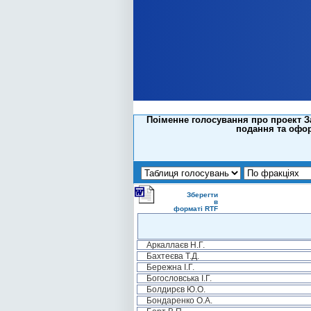
Поіменне голосування про проект За
подання та офор
Зберегти
в
форматі RTF
Аркаллаєв Н.Г.
Бахтеєва Т.Д.
Бережна І.Г.
Богословська І.Г.
Болдирєв Ю.О.
Бондаренко О.А.