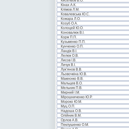
Кисельов В.О.
Кінах А.К.
Клімов Л.М.
Ковалевська Ю.С.
Кожара Л.О.
Козуб О.А.
Колоцей Ю.О.
Коновалюк В.І.
Корж П.П.
Кузьменко П.П.
Кунченко О.П.
Ландік В.І.
Лелюк О.В.
Лисов І.В.
Личук В.І.
Лук’янов В.В.
Льовочкіна Ю.В.
Макеєнко В.В.
Мальцев В.О.
Мельник П.В.
Мирний І.М.
Мірошниченко Ю.Р.
Мороко Ю.М.
Муц О.П.
Надоша О.В.
Олійник В.М.
Орлов А.В.
Пеклушенко О.М.