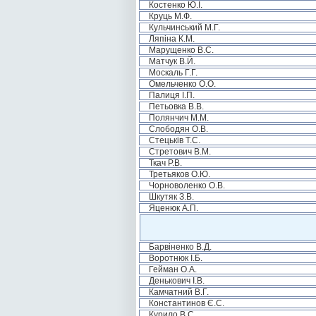
Костенко Ю.І.
Круць М.Ф.
Кульчинський М.Г.
Ляпіна К.М.
Марущенко В.С.
Матчук В.Й.
Москаль Г.Г.
Омельченко О.О.
Палиця І.П.
Петьовка В.В.
Полянчич М.М.
Слободян О.В.
Стецьків Т.С.
Стретович В.М.
Ткач Р.В.
Третьяков О.Ю.
Чорноволенко О.В.
Шкутяк З.В.
Яценюк А.П.
Барвіненко В.Д.
Воротнюк І.Б.
Гейман О.А.
Денькович І.В.
Камчатний В.Г.
Константинов Є.С.
Курило В.С.