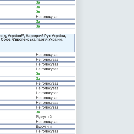
За
За
За
Не голосував
За
За
д, Україно!”, Народний Рух України,
 Союз, Європейська партія України,
Не голосував
Не голосував
Не голосував
Не голосував
За
За
Не голосував
Не голосував
Не голосував
Не голосував
Не голосував
Не голосував
За
Відсутній
Не голосував
Відсутній
Не голосував