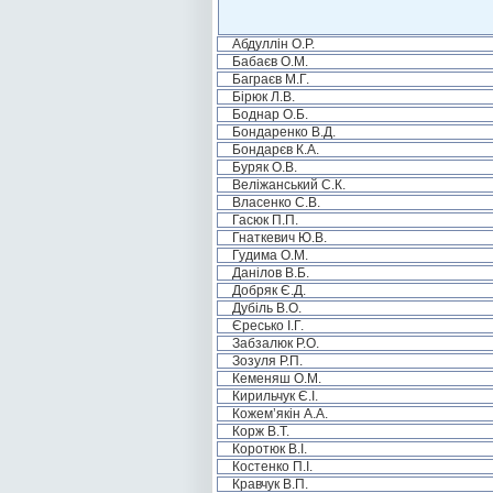
Абдуллін О.Р.
Бабаєв О.М.
Баграєв М.Г.
Бірюк Л.В.
Боднар О.Б.
Бондаренко В.Д.
Бондарєв К.А.
Буряк О.В.
Веліжанський С.К.
Власенко С.В.
Гасюк П.П.
Гнаткевич Ю.В.
Гудима О.М.
Данілов В.Б.
Добряк Є.Д.
Дубіль В.О.
Єресько І.Г.
Забзалюк Р.О.
Зозуля Р.П.
Кеменяш О.М.
Кирильчук Є.І.
Кожем’якін А.А.
Корж В.Т.
Коротюк В.І.
Костенко П.І.
Кравчук В.П.