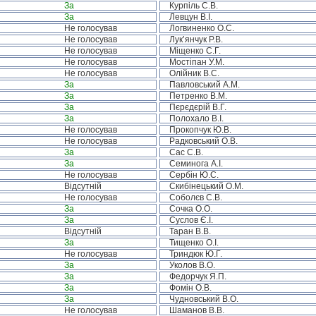
За
Курпіль С.В.
За
Левцун В.І.
Не голосував
Логвиненко О.С.
Не голосував
Лук’янчук Р.В.
Не голосував
Міщенко С.Г.
Не голосував
Мостіпан У.М.
Не голосував
Олійник В.С.
За
Павловський А.М.
За
Петренко В.М.
За
Пєрєдєрій В.Г.
За
Полохало В.І.
Не голосував
Прокопчук Ю.В.
Не голосував
Радковський О.В.
За
Сас С.В.
За
Семинога А.І.
Не голосував
Сербін Ю.С.
Відсутній
Скибінецький О.М.
Не голосував
Соболєв С.В.
За
Сочка О.О.
За
Суслов Є.І.
Відсутній
Таран В.В.
За
Тищенко О.І.
Не голосував
Триндюк Ю.Г.
За
Уколов В.О.
За
Федорчук Я.П.
За
Фомін О.В.
За
Чудновський В.О.
Не голосував
Шаманов В.В.