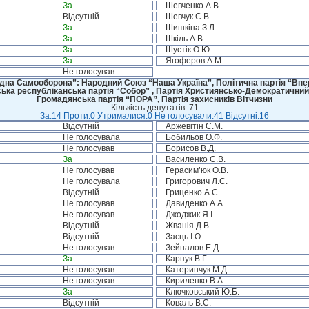
За
Шевченко А.В.
Відсутній
Шевчук С.В.
За
Шишкіна З.Л.
За
Шкіль А.В.
За
Шустік О.Ю.
За
Ягоферов А.М.
Не голосував
дна Самооборона”: Народний Союз “Наша Україна”, Політична партія “Впере
ська республіканська партія “Собор” , Партія Християнсько-Демократичний
Громадянська партія “ПОРА”, Партія захисників Вітчизни
Кількість депутатів: 71
За:14 Проти:0 Утрималися:0 Не голосували:41 Відсутні:16
Відсутній
Аржевітін С.М.
Не голосувала
Бобильов О.Ф.
Не голосував
Борисов В.Д.
За
Василенко С.В.
Не голосував
Герасим’юк О.В.
Не голосувала
Григорович Л.С.
Відсутній
Гриценко А.С.
Не голосував
Давиденко А.А.
Не голосував
Джоджик Я.І.
Відсутній
Жванія Д.В.
Відсутній
Заєць І.О.
Не голосував
Зейналов Е.Д.
За
Карпук В.Г.
Не голосував
Катеринчук М.Д.
Не голосував
Кириленко В.А.
За
Ключковський Ю.Б.
Відсутній
Коваль В.С.