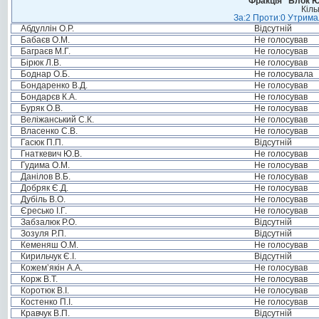
Фракція “Блок Ю
Кіль
За:2 Проти:0 Утримал
Абдуллін О.Р.
Відсутній
Бабаєв О.М.
Не голосував
Баграєв М.Г.
Не голосував
Бірюк Л.В.
Не голосував
Боднар О.Б.
Не голосувала
Бондаренко В.Д.
Не голосував
Бондарєв К.А.
Не голосував
Буряк О.В.
Не голосував
Веліжанський С.К.
Не голосував
Власенко С.В.
Не голосував
Гасюк П.П.
Відсутній
Гнаткевич Ю.В.
Не голосував
Гудима О.М.
Не голосував
Данілов В.Б.
Не голосував
Добряк Є.Д.
Не голосував
Дубіль В.О.
Не голосував
Єресько І.Г.
Не голосував
Забзалюк Р.О.
Відсутній
Зозуля Р.П.
Відсутній
Кеменяш О.М.
Не голосував
Кирильчук Є.І.
Відсутній
Кожем’якін А.А.
Не голосував
Корж В.Т.
Не голосував
Коротюк В.І.
Не голосував
Костенко П.І.
Не голосував
Кравчук В.П.
Відсутній