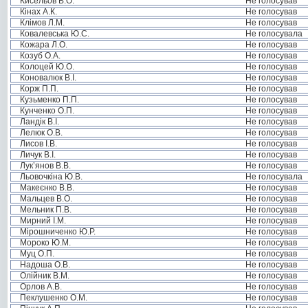
Кисельов В.О.
Не голосував
Кінах А.К.
Не голосував
Клімов Л.М.
Не голосував
Ковалевська Ю.С.
Не голосувала
Кожара Л.О.
Не голосував
Козуб О.А.
Не голосував
Колоцей Ю.О.
Не голосував
Коновалюк В.І.
Не голосував
Корж П.П.
Не голосував
Кузьменко П.П.
Не голосував
Кунченко О.П.
Не голосував
Ландік В.І.
Не голосував
Лелюк О.В.
Не голосував
Лисов І.В.
Не голосував
Личук В.І.
Не голосував
Лук’янов В.В.
Не голосував
Льовочкіна Ю.В.
Не голосувала
Макеєнко В.В.
Не голосував
Мальцев В.О.
Не голосував
Мельник П.В.
Не голосував
Мирний І.М.
Не голосував
Мірошниченко Ю.Р.
Не голосував
Мороко Ю.М.
Не голосував
Муц О.П.
Не голосував
Надоша О.В.
Не голосував
Олійник В.М.
Не голосував
Орлов А.В.
Не голосував
Пеклушенко О.М.
Не голосував