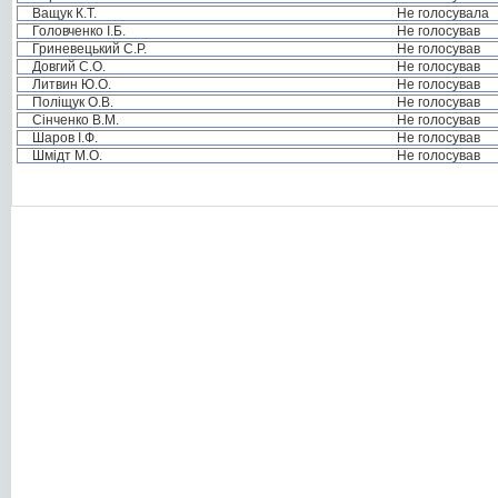
Ващук К.Т.
Не голосувала
Головченко І.Б.
Не голосував
Гриневецький С.Р.
Не голосував
Довгий С.О.
Не голосував
Литвин Ю.О.
Не голосував
Поліщук О.В.
Не голосував
Сінченко В.М.
Не голосував
Шаров І.Ф.
Не голосував
Шмідт М.О.
Не голосував