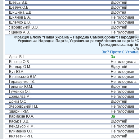
Швець В.Д.
Відсутній
Шевчук О.Б.
Відсутній
Шишкіна Е.В.
Відсутня
Шиянов Б.А.
Не голосував
Шлемко Д.В.
Не голосував
Яворівський В.О.
Відсутній
Яценко А.В.
Не голосував
Фракція Блоку “Наша Україна – Народна Самооборона”: Народний Со
Українська Народна Партія, Українська республіканська партія “
Громадянська партія 
Кіл
За:7 Проти:0 Утримал
Ар’єв В.І.
За
Білозір О.В.
Не голосувала
Бондар О.М.
Відсутній
Бут Ю.А.
Не голосував
В’язівський В.М.
Не голосував
Геращенко І.В.
Не голосувала
Гримчак Ю.М.
Відсутній
Гуменюк О.І.
Не голосував
Джемілєв М. .
Не голосував
Доній О.С.
Відсутній
Жебрівський П.І.
Не голосував
Зварич Р.М.
Не голосував
Кармазін Ю.А.
За
Каськів В.В.
Відсутній
Кендзьор Я.М.
Не голосував
Клименко О.І.
Не голосував
Князевич Р.П.
Відсутній