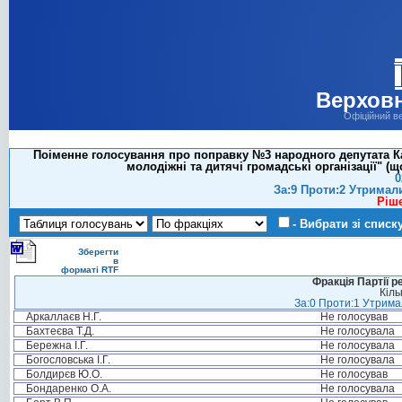
Верховн
Офіційний в
Поіменне голосування про поправку №3 народного депутата Ка
молодіжні та дитячі громадські організації" (
0
За:9 Проти:2 Утримал
Ріш
- Вибрати зі списк
Зберегти
в
форматі RTF
Фракція Партії р
Кіль
За:0 Проти:1 Утримал
Аркаллаєв Н.Г.
Не голосував
Бахтеєва Т.Д.
Не голосувала
Бережна І.Г.
Не голосувала
Богословська І.Г.
Не голосувала
Болдирєв Ю.О.
Не голосував
Бондаренко О.А.
Не голосувала