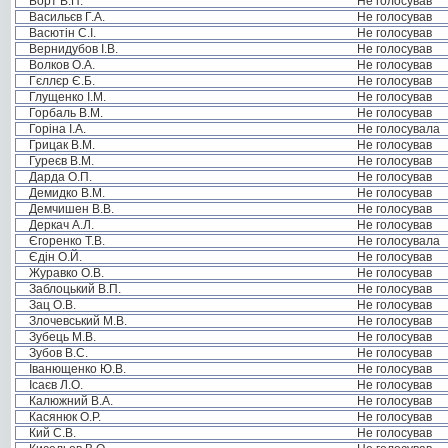
Борт В.П.
Не голосував
Васильєв Г.А.
Не голосував
Васютін С.І.
Не голосував
Вернидубов І.В.
Не голосував
Волков О.А.
Не голосував
Гєллєр Є.Б.
Не голосував
Глущенко І.М.
Не голосував
Горбаль В.М.
Не голосував
Горіна І.А.
Не голосувала
Грицак В.М.
Не голосував
Гуреєв В.М.
Не голосував
Дарда О.П.
Не голосував
Демидко В.М.
Не голосував
Демчишен В.В.
Не голосував
Деркач А.Л.
Не голосував
Єгоренко Т.В.
Не голосувала
Єдін О.Й.
Не голосував
Журавко О.В.
Не голосував
Заблоцький В.П.
Не голосував
Зац О.В.
Не голосував
Злочевський М.В.
Не голосував
Зубець М.В.
Не голосував
Зубов В.С.
Не голосував
Іванющенко Ю.В.
Не голосував
Ісаєв Л.О.
Не голосував
Калюжний В.А.
Не голосував
Касянюк О.Р.
Не голосував
Кий С.В.
Не голосував