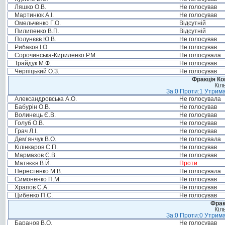
Ляшко О.В.
Не голосував
Мартинюк А.І.
Не голосував
Омельченко Г.О.
Відсутній
Пилипенко В.П.
Відсутній
Полунєєв Ю.В.
Не голосував
Рибаков І.О.
Не голосував
Сорочинська-Кириленко Р.М.
Не голосувала
Трайдук М.Ф.
Не голосував
Черпіцький О.З.
Не голосував
Фракція Ком
Кіл
За:0 Проти:1 Утрима
Александровська А.О.
Не голосувала
Бабурін О.В.
Не голосував
Волинець Є.В.
Не голосував
Голуб О.В.
Не голосував
Грач Л.І.
Не голосував
Дем’янчук В.О.
Не голосувала
Кілінкаров С.П.
Не голосував
Мармазов Є.В.
Не голосував
Матвєєв В.Й.
Проти
Перестенко М.В.
Не голосувала
Симоненко П.М.
Не голосував
Храпов С.А.
Не голосував
Цибенко П.С.
Не голосував
Фрак
Кіл
За:0 Проти:0 Утрима
Баранов В.О.
Не голосував