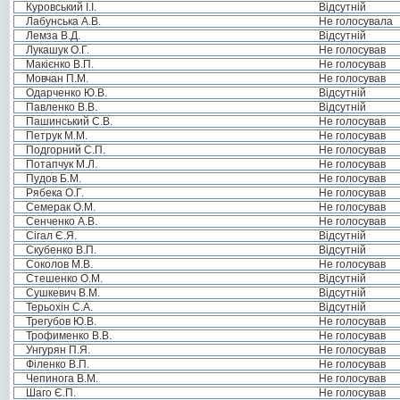
Куровський І.І.
Відсутній
Лабунська А.В.
Не голосувала
Лемза В.Д.
Відсутній
Лукашук О.Г.
Не голосував
Макієнко В.П.
Не голосував
Мовчан П.М.
Не голосував
Одарченко Ю.В.
Відсутній
Павленко В.В.
Відсутній
Пашинський С.В.
Не голосував
Петрук М.М.
Не голосував
Подгорний С.П.
Не голосував
Потапчук М.Л.
Не голосував
Пудов Б.М.
Не голосував
Рябека О.Г.
Не голосував
Семерак О.М.
Не голосував
Сенченко А.В.
Не голосував
Сігал Є.Я.
Відсутній
Скубенко В.П.
Відсутній
Соколов М.В.
Не голосував
Стешенко О.М.
Відсутній
Сушкевич В.М.
Відсутній
Терьохін С.А.
Відсутній
Трегубов Ю.В.
Не голосував
Трофименко В.В.
Не голосував
Унгурян П.Я.
Не голосував
Філенко В.П.
Не голосував
Чепинога В.М.
Не голосував
Шаго Є.П.
Не голосував