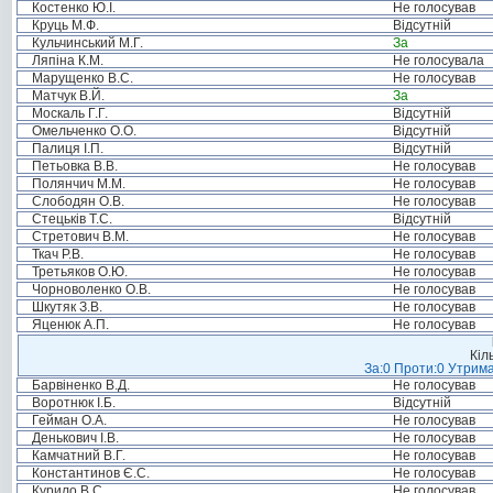
Костенко Ю.І.
Не голосував
Круць М.Ф.
Відсутній
Кульчинський М.Г.
За
Ляпіна К.М.
Не голосувала
Марущенко В.С.
Не голосував
Матчук В.Й.
За
Москаль Г.Г.
Відсутній
Омельченко О.О.
Відсутній
Палиця І.П.
Відсутній
Петьовка В.В.
Не голосував
Полянчич М.М.
Не голосував
Слободян О.В.
Не голосував
Стецьків Т.С.
Відсутній
Стретович В.М.
Не голосував
Ткач Р.В.
Не голосував
Третьяков О.Ю.
Не голосував
Чорноволенко О.В.
Не голосував
Шкутяк З.В.
Не голосував
Яценюк А.П.
Не голосував
Кіл
За:0 Проти:0 Утрима
Барвіненко В.Д.
Не голосував
Воротнюк І.Б.
Відсутній
Гейман О.А.
Не голосував
Денькович І.В.
Не голосував
Камчатний В.Г.
Не голосував
Константинов Є.С.
Не голосував
Курило В.С.
Не голосував