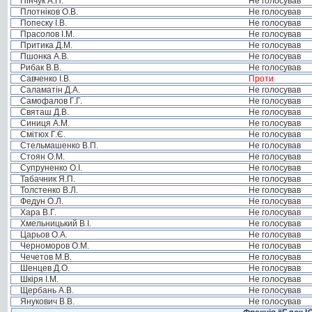
Пінчук А.П.
Не голосував
Плотніков О.В.
Не голосував
Попеску І.В.
Не голосував
Прасолов І.М.
Не голосував
Притика Д.М.
Не голосував
Пшонка А.В.
Не голосував
Рибак В.В.
Не голосував
Савченко І.В.
Проти
Саламатін Д.А.
Не голосував
Самофалов Г.Г.
Не голосував
Святаш Д.В.
Не голосував
Синиця А.М.
Не голосував
Смітюх Г.Є.
Не голосував
Стельмашенко В.П.
Не голосував
Стоян О.М.
Не голосував
Супруненко О.І.
Не голосував
Табачник Я.П.
Не голосував
Толстенко В.Л.
Не голосував
Федун О.Л.
Не голосував
Хара В.Г.
Не голосував
Хмельницький В.І.
Не голосував
Царьов О.А.
Не голосував
Черноморов О.М.
Не голосував
Чечетов М.В.
Не голосував
Шенцев Д.О.
Не голосував
Шкіря І.М.
Не голосував
Щербань А.В.
Не голосував
Янукович В.В.
Не голосував