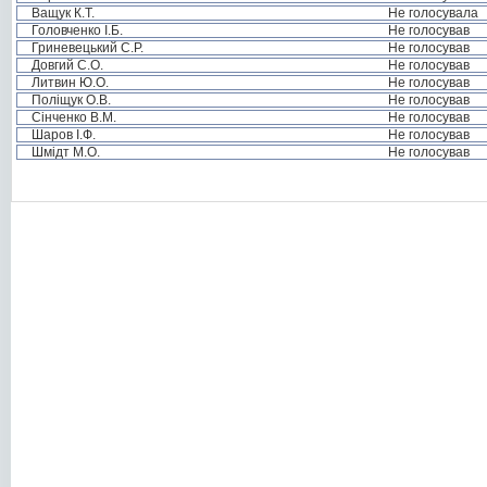
Ващук К.Т.
Не голосувала
Головченко І.Б.
Не голосував
Гриневецький С.Р.
Не голосував
Довгий С.О.
Не голосував
Литвин Ю.О.
Не голосував
Поліщук О.В.
Не голосував
Сінченко В.М.
Не голосував
Шаров І.Ф.
Не голосував
Шмідт М.О.
Не голосував