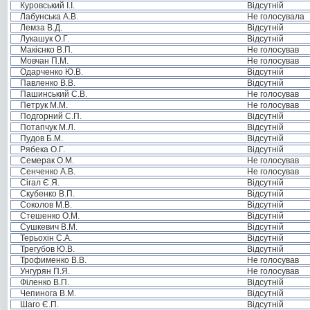
Куровський І.І.
Відсутній
Лабунська А.В.
Не голосувала
Лемза В.Д.
Відсутній
Лукашук О.Г.
Відсутній
Макієнко В.П.
Не голосував
Мовчан П.М.
Не голосував
Одарченко Ю.В.
Відсутній
Павленко В.В.
Відсутній
Пашинський С.В.
Не голосував
Петрук М.М.
Не голосував
Подгорний С.П.
Відсутній
Потапчук М.Л.
Відсутній
Пудов Б.М.
Відсутній
Рябека О.Г.
Відсутній
Семерак О.М.
Не голосував
Сенченко А.В.
Не голосував
Сігал Є.Я.
Відсутній
Скубенко В.П.
Відсутній
Соколов М.В.
Відсутній
Стешенко О.М.
Відсутній
Сушкевич В.М.
Відсутній
Терьохін С.А.
Відсутній
Трегубов Ю.В.
Відсутній
Трофименко В.В.
Не голосував
Унгурян П.Я.
Не голосував
Філенко В.П.
Відсутній
Чепинога В.М.
Відсутній
Шаго Є.П.
Відсутній