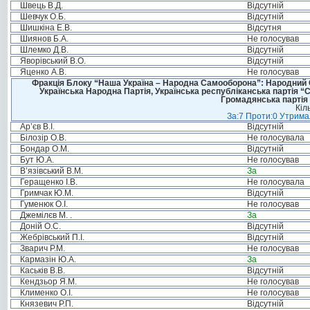
Швець В.Д.
Відсутній
Шевчук О.Б.
Відсутній
Шишкіна Е.В.
Відсутня
Шиянов Б.А.
Не голосував
Шлемко Д.В.
Відсутній
Яворівський В.О.
Відсутній
Яценко А.В.
Не голосував
Фракція Блоку “Наша Україна – Народна Самооборона”: Народний Со
Українська Народна Партія, Українська республіканська партія “
Громадянська партія 
Кіл
За:7 Проти:0 Утримал
Ар’єв В.І.
Відсутній
Білозір О.В.
Не голосувала
Бондар О.М.
Відсутній
Бут Ю.А.
Не голосував
В’язівський В.М.
За
Геращенко І.В.
Не голосувала
Гримчак Ю.М.
Відсутній
Гуменюк О.І.
Не голосував
Джемілєв М. .
За
Доній О.С.
Відсутній
Жебрівський П.І.
Відсутній
Зварич Р.М.
Не голосував
Кармазін Ю.А.
За
Каськів В.В.
Відсутній
Кендзьор Я.М.
Не голосував
Клименко О.І.
Не голосував
Князевич Р.П.
Відсутній