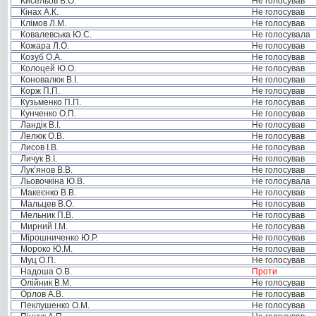
Кисельов В.О.
Не голосував
Кінах А.К.
Не голосував
Клімов Л.М.
Не голосував
Ковалевська Ю.С.
Не голосувала
Кожара Л.О.
Не голосував
Козуб О.А.
Не голосував
Колоцей Ю.О.
Не голосував
Коновалюк В.І.
Не голосував
Корж П.П.
Не голосував
Кузьменко П.П.
Не голосував
Кунченко О.П.
Не голосував
Ландік В.І.
Не голосував
Лелюк О.В.
Не голосував
Лисов І.В.
Не голосував
Личук В.І.
Не голосував
Лук’янов В.В.
Не голосував
Льовочкіна Ю.В.
Не голосувала
Макеєнко В.В.
Не голосував
Мальцев В.О.
Не голосував
Мельник П.В.
Не голосував
Мирний І.М.
Не голосував
Мірошниченко Ю.Р.
Не голосував
Мороко Ю.М.
Не голосував
Муц О.П.
Не голосував
Надоша О.В.
Проти
Олійник В.М.
Не голосував
Орлов А.В.
Не голосував
Пеклушенко О.М.
Не голосував