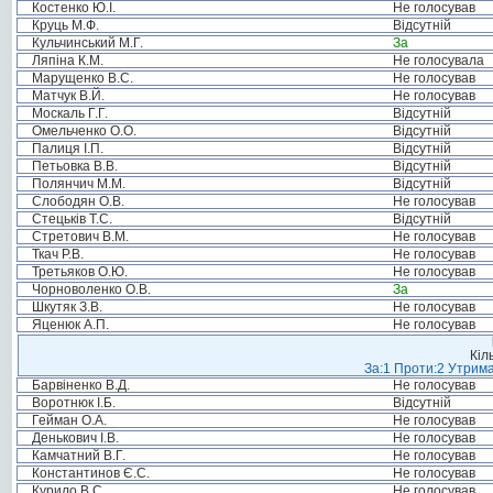
Костенко Ю.І.
Не голосував
Круць М.Ф.
Відсутній
Кульчинський М.Г.
За
Ляпіна К.М.
Не голосувала
Марущенко В.С.
Не голосував
Матчук В.Й.
Не голосував
Москаль Г.Г.
Відсутній
Омельченко О.О.
Відсутній
Палиця І.П.
Відсутній
Петьовка В.В.
Відсутній
Полянчич М.М.
Відсутній
Слободян О.В.
Не голосував
Стецьків Т.С.
Відсутній
Стретович В.М.
Не голосував
Ткач Р.В.
Не голосував
Третьяков О.Ю.
Не голосував
Чорноволенко О.В.
За
Шкутяк З.В.
Не голосував
Яценюк А.П.
Не голосував
Кіл
За:1 Проти:2 Утрима
Барвіненко В.Д.
Не голосував
Воротнюк І.Б.
Відсутній
Гейман О.А.
Не голосував
Денькович І.В.
Не голосував
Камчатний В.Г.
Не голосував
Константинов Є.С.
Не голосував
Курило В.С.
Не голосував