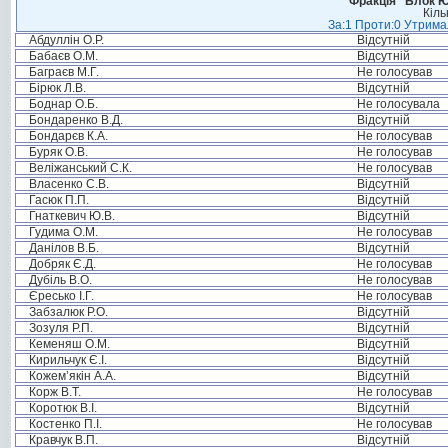
Фракція “Блок Ю
Кіль
За:1 Проти:0 Утримал
Абдуллін О.Р.
Відсутній
Бабаєв О.М.
Відсутній
Баграєв М.Г.
Не голосував
Бірюк Л.В.
Відсутній
Боднар О.Б.
Не голосувала
Бондаренко В.Д.
Відсутній
Бондарєв К.А.
Не голосував
Буряк О.В.
Не голосував
Веліжанський С.К.
Не голосував
Власенко С.В.
Відсутній
Гасюк П.П.
Відсутній
Гнаткевич Ю.В.
Відсутній
Гудима О.М.
Не голосував
Данілов В.Б.
Відсутній
Добряк Є.Д.
Не голосував
Дубіль В.О.
Не голосував
Єресько І.Г.
Не голосував
Забзалюк Р.О.
Відсутній
Зозуля Р.П.
Відсутній
Кеменяш О.М.
Відсутній
Кирильчук Є.І.
Відсутній
Кожем’якін А.А.
Відсутній
Корж В.Т.
Не голосував
Коротюк В.І.
Відсутній
Костенко П.І.
Не голосував
Кравчук В.П.
Відсутній