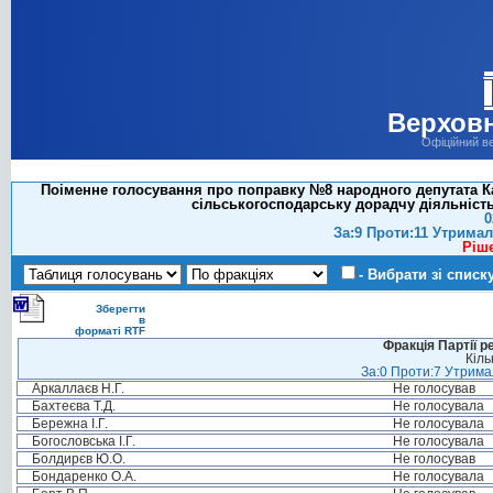
Верховн
Офіційний в
Поіменне голосування про поправку №8 народного депутата Ка
сільськогосподарську дорадчу діяльніст
0
За:9 Проти:11 Утримал
Ріш
- Вибрати зі списк
Зберегти
в
форматі RTF
Фракція Партії р
Кіль
За:0 Проти:7 Утримал
Аркаллаєв Н.Г.
Не голосував
Бахтеєва Т.Д.
Не голосувала
Бережна І.Г.
Не голосувала
Богословська І.Г.
Не голосувала
Болдирєв Ю.О.
Не голосував
Бондаренко О.А.
Не голосувала