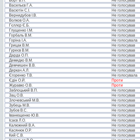
Борт В.П.
Не голосував
Васильєв Г.А.
Не голосував
Васютін С.І.
Не голосував
Вернидубов І.В.
Не голосував
Волков О.А.
Не голосував
Гєллєр Є.Б.
Не голосував
Глущенко І.М.
Не голосував
Горбаль В.М.
Не голосував
Горіна І.А.
Не голосувала
Грицак В.М.
Не голосував
Гуреєв В.М.
Не голосував
Дарда О.П.
Не голосував
Демидко В.М.
Не голосував
Демчишен В.В.
Не голосував
Деркач А.Л.
Не голосував
Єгоренко Т.В.
Не голосувала
Єдін О.Й.
Проти
Журавко О.В.
Проти
Заблоцький В.П.
Не голосував
Зац О.В.
Не голосував
Злочевський М.В.
Не голосував
Зубець М.В.
Не голосував
Зубов В.С.
Не голосував
Іванющенко Ю.В.
Не голосував
Ісаєв Л.О.
Не голосував
Калюжний В.А.
Не голосував
Касянюк О.Р.
Не голосував
Кий С.В.
Не голосував