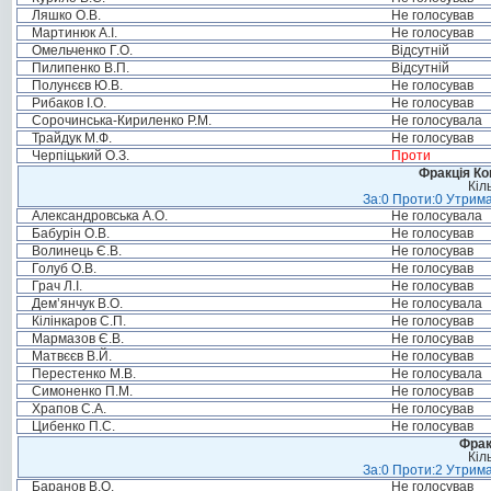
Ляшко О.В.
Не голосував
Мартинюк А.І.
Не голосував
Омельченко Г.О.
Відсутній
Пилипенко В.П.
Відсутній
Полунєєв Ю.В.
Не голосував
Рибаков І.О.
Не голосував
Сорочинська-Кириленко Р.М.
Не голосувала
Трайдук М.Ф.
Не голосував
Черпіцький О.З.
Проти
Фракція Ком
Кіл
За:0 Проти:0 Утрима
Александровська А.О.
Не голосувала
Бабурін О.В.
Не голосував
Волинець Є.В.
Не голосував
Голуб О.В.
Не голосував
Грач Л.І.
Не голосував
Дем’янчук В.О.
Не голосувала
Кілінкаров С.П.
Не голосував
Мармазов Є.В.
Не голосував
Матвєєв В.Й.
Не голосував
Перестенко М.В.
Не голосувала
Симоненко П.М.
Не голосував
Храпов С.А.
Не голосував
Цибенко П.С.
Не голосував
Фрак
Кіл
За:0 Проти:2 Утрима
Баранов В.О.
Не голосував