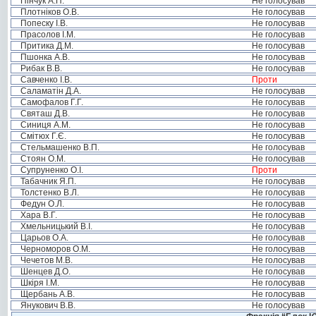
Пінчук А.П.
Не голосував
Плотніков О.В.
Не голосував
Попеску І.В.
Не голосував
Прасолов І.М.
Не голосував
Притика Д.М.
Не голосував
Пшонка А.В.
Не голосував
Рибак В.В.
Не голосував
Савченко І.В.
Проти
Саламатін Д.А.
Не голосував
Самофалов Г.Г.
Не голосував
Святаш Д.В.
Не голосував
Синиця А.М.
Не голосував
Смітюх Г.Є.
Не голосував
Стельмашенко В.П.
Не голосував
Стоян О.М.
Не голосував
Супруненко О.І.
Проти
Табачник Я.П.
Не голосував
Толстенко В.Л.
Не голосував
Федун О.Л.
Не голосував
Хара В.Г.
Не голосував
Хмельницький В.І.
Не голосував
Царьов О.А.
Не голосував
Черноморов О.М.
Не голосував
Чечетов М.В.
Не голосував
Шенцев Д.О.
Не голосував
Шкіря І.М.
Не голосував
Щербань А.В.
Не голосував
Янукович В.В.
Не голосував