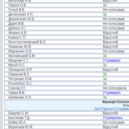
Веселова Н.В.
Відсутня
Герега О.В.
За
Голуб В.В.
Не голосував
Денисенко А.П.
За
Дерев’янко Ю.Б.
Не голосував
Дідич В.В.
Не голосував
Дубінін О.І.
Не голосував
Жеваго К.В.
Відсутній
Клюєв С.П.
Відсутній
Константіновський В.Л.
Відсутній
Левченко Ю.В.
Відсутній
Марченко О.О.
Не голосував
Матківський Б.М.
За
Міщенко С.Г.
Утримався
Мусій О.С.
За
Онищенко О.Р.
Відсутній
Парасюк В.З.
За
Петренко О.М.
За
Розенблат Б.С.
За
Сироїд О.І.
Не голосувала
Чумак В.В.
Утримався
Шевченко О.Л.
За
Фракція Політич
Кіл
За:0 Проти:3 Утримал
Бакулін Є.М.
Відсутній
Бахтеєва Т.Д.
Утрималась
Бойко Ю.А.
Не голосував
Воропаєв Ю.М.
Відсутній