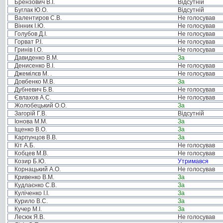
Брензович В.І.
Відсутній
Буглак Ю.О.
Відсутній
Валентиров С.В.
Не голосував
Вінник І.Ю.
Не голосував
Голубов Д.І.
Не голосував
Горват Р.І.
Не голосував
Гринів І.О.
Не голосував
Давиденко В.М.
За
Денисенко В.І.
Не голосував
Джемілєв М. .
Не голосував
Довбенко М.В.
За
Дубневич Б.В.
Не голосував
Євлахов А.С.
Не голосував
Жолобецький О.О.
За
Загорій Г.В.
Відсутній
Іонова М.М.
За
Іщенко В.О.
За
Карпунцов В.В.
За
Кіт А.Б.
Не голосував
Кобцев М.В.
Не голосував
Козир Б.Ю.
Утримався
Корнацький А.О.
Не голосував
Кривенко В.М.
За
Кудлаєнко С.В.
За
Куліченко І.І.
За
Курило В.С.
За
Кучер М.І.
За
Лесюк Я.В.
Не голосував