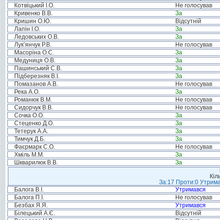
Котвіцький І.О.
Не голосував
Кривенко В.В.
За
Кришин О.Ю.
Відсутній
Лапін І.О.
За
Ледовських О.В.
За
Лук’янчук Р.В.
Не голосував
Масоріна О.С.
За
Медуниця О.В.
За
Пашинський С.В.
За
Підберезняк В.І.
За
Помазанов А.В.
Не голосував
Река А.О.
За
Романюк В.М.
Не голосував
Сидорчук В.В.
Не голосував
Сочка О.О.
За
Стеценко Д.О.
За
Тетерук А.А.
За
Тимчук Д.Б.
За
Фаєрмарк С.О.
Не голосував
Хміль М.М.
За
Шкварилюк В.В.
За
Кіл
За:17 Проти:0 Утрима
Балога В.І.
Утримався
Балога П.І.
Не голосував
Безбах Я.Я.
Утримався
Білецький А.Є.
Відсутній