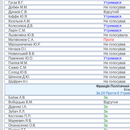
Гусак В.Г.
Утримався
Добкін М.М.
Не голосував
Дунаєв С.В.
Відсутній
Іоффе Ю.Я.
Утримався
Кісельов А.М.
Не голосував
Колєсніков Д.В.
Утримався
Ларін С.М.
Утримався
Льовочкіна Ю.В.
Не голосувала
Матвієнков С.А.
Проти
Мірошниченко Ю.Р.
Не голосував
Нечаєв О.І.
Не голосував
Новинський В.В.
Не голосував
Павленко Ю.О.
Утримався
Папієв М.М.
Не голосував
Сажко С.М.
Не голосував
Солод Ю.В.
Не голосував
Шпенов Д.Ю.
Не голосував
Шуфрич Н.І.
Не голосував
Фракція Політичної
Кіл
За:20 Проти:0 Утрим
Бабак А.В.
За
Войціцька В.М.
Відсутня
Діденко І.А.
За
Зубач Л.Л.
За
Костенко П.П.
За
Маркевич Я.В.
За
Опанасенко О.В.
За