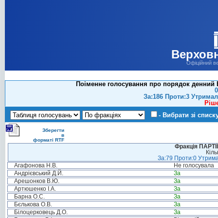
Верховн
Офіційний в
Поіменне голосування про порядок денний В
0
За:186 Проти:3 Утримал
Ріш
- Вибрати зі списк
Зберегти
в
форматі RTF
Фракція ПАРТ
Кіль
За:79 Проти:0 Утрима
Агафонова Н.В.
Не голосувала
Андрієвський Д.Й.
За
Арешонков В.Ю.
За
Артюшенко І.А.
За
Барна О.С.
За
Бєлькова О.В.
За
Білоцерковець Д.О.
За