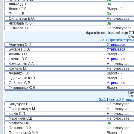
Лінько Д.В.
За
Ляшко О.В.
Відсутній
Попов І.В.
За
Силантьєв Д.О.
Не голосував
Чижмарь Ю.В.
За
Юзькова Т.Л.
Не голосувала
Фракція політичної партії
Кіл
За:1 Проти:0 Утрим
Абдуллін О.Р.
Утримався
Бухарєв В.В.
Утримався
Дубіль В.О.
Відсутній
Івченко В.Є.
Утримався
Кожем’якін А.А.
Не голосував
Крулько І.І.
Не голосував
Луценко І.В.
Відсутній
Одарченко Ю.В.
Відсутній
Соболєв С.В.
Утримався
Тимошенко Ю.В.
Відсутня
Гру
Кіл
За:1 Проти:0 Утрима
Бандуров В.В.
Не голосував
Гіршфельд А.М.
Не голосував
Івахів С.П.
Не голосував
Мартиняк С.В.
Не голосував
Молоток І.Ф.
За
Петьовка В.В.
Не голосував
Поплавський М.М.
Відсутній