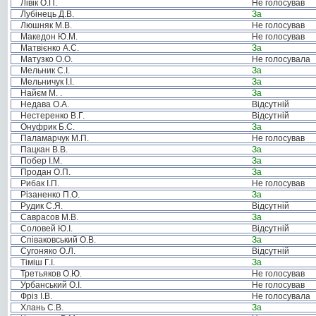
Лівік О.П.
Не голосував
Лубінець Д.В.
За
Люшняк М.В.
Не голосував
Македон Ю.М.
Не голосував
Матвієнко А.С.
За
Матузко О.О.
Не голосувала
Мельник С.І.
За
Мельничук І.І.
За
Найєм М. .
За
Недава О.А.
Відсутній
Нестеренко В.Г.
Відсутній
Онуфрик Б.С.
За
Паламарчук М.П.
Не голосував
Пацкан В.В.
За
Побер І.М.
За
Продан О.П.
За
Рибак І.П.
Не голосував
Різаненко П.О.
За
Рудик С.Я.
Відсутній
Саврасов М.В.
За
Соловей Ю.І.
Відсутній
Співаковський О.В.
За
Сугоняко О.Л.
Відсутній
Тіміш Г.І.
За
Третьяков О.Ю.
Не голосував
Урбанський О.І.
Не голосував
Фріз І.В.
Не голосувала
Хлань С.В.
За