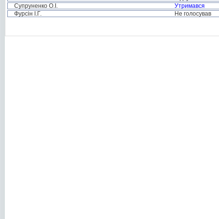
Супруненко О.І.
Утримався
Фурсін І.Г.
Не голосував