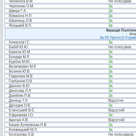
Чепинога В.М.
Не голосував
Черненко О.М.
За
Шверк Г.А.
За
Южаніна Н.П.
За
Юринець О.В.
За
Яніцький В.П.
За
Фракція Політи
Кіл
За:55 Проти:0 Утрима
Алексєєв І.С.
За
Бабій Ю.Ю.
Не голосував
Береза Ю.М.
За
Бондар М.Л.
За
Бурбак М.Ю.
За
Величкович М.Р.
За
Вознюк Ю.В.
За
Гаврилюк М.В.
За
Горбунов О.В.
За
Данілін В.Ю.
За
Денісова Л.Л.
За
Дзюблик П.В.
За
Донець Т.А.
Відсутня
Дроздик О.В.
За
Єленський В.Є.
Відсутній
Єфремова І.О.
За
Іванчук А.В.
Відсутній
Кацер-Бучковська Н.В.
За
Княжицький М.Л.
За
Колганова О.В.
Не голосувала