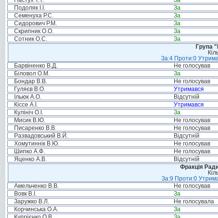
Пастух Т.Т.
За
Подоляк І.І.
За
Семенуха Р.С.
За
Сидорович Р.М.
За
Скрипник О.О.
За
Сотник О.С.
За
Група "
Кіл
За:4 Проти:0 Утрима
Барвіненко В.Д.
Не голосував
Біловол О.М.
За
Бондар В.В.
Не голосував
Гуляєв В.О.
Утримався
Ільюк А.О.
Відсутній
Кіссе А.І.
Утримався
Кулініч О.І.
За
Мисик В.Ю.
Не голосував
Писаренко В.В.
Не голосував
Развадовський В.Й.
Відсутній
Хомутиннік В.Ю.
Не голосував
Шипко А.Ф.
Не голосував
Яценко А.В.
Відсутній
Фракція Ради
Кіл
За:9 Проти:0 Утрима
Амельченко В.В.
Не голосував
Вовк В.І.
За
Заружко В.Л.
Не голосувала
Корчинська О.А.
За
Купрієнко О.В.
За