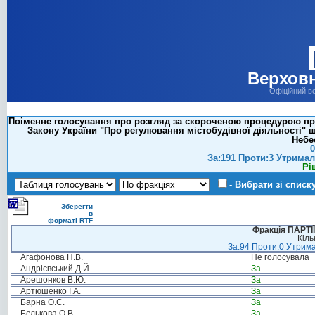
Верховн
Офіційний в
Поіменне голосування про розгляд за скороченою процедурою прое
Закону України "Про регулювання містобудівної діяльності"
Небе
0
За:191 Проти:3 Утримал
Рі
- Вибрати зі списк
Зберегти
в
форматі RTF
Фракція ПАРТ
Кіль
За:94 Проти:0 Утрима
Агафонова Н.В.
Не голосувала
Андрієвський Д.Й.
За
Арешонков В.Ю.
За
Артюшенко І.А.
За
Барна О.С.
За
Бєлькова О.В.
За