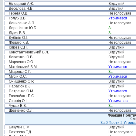
Білецький А.Є.
Відсутній
Веселова Н.В.
Відсутня
Герега О.В.
Не голосував
Голуб В.В.
Утримався
Денисенко А.П.
Не голосував
Дерев’янко Ю.Б.
За
Дідич В.В.
За
Дубінін О.І.
Не голосував
Жеваго К.В.
Не голосував
Клюєв С.П.
Відсутній
Константіновський В.Л.
Відсутній
Левченко Ю.В.
Відсутній
Марченко О.О.
Не голосував
Матківський Б.М.
Утримався
Міщенко С.Г.
За
Мусій О.С.
Утримався
Онищенко О.Р.
Відсутній
Парасюк В.З.
Відсутній
Петренко О.М.
Утримався
Розенблат Б.С.
Не голосував
Сироїд О.І.
Утрималась
Чумак В.В.
За
Шевченко О.Л.
Не голосував
Фракція Політич
Кіл
За:0 Проти:2 Утрима
Бакулін Є.М.
Відсутній
Бахтеєва Т.Д.
Не голосувала