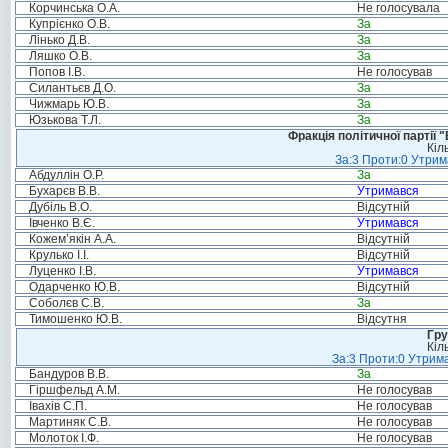
Корчинська О.А.
Не голосувала
Купрієнко О.В.
За
Лінько Д.В.
За
Ляшко О.В.
За
Попов І.В.
Не голосував
Силантьєв Д.О.
За
Чижмарь Ю.В.
За
Юзькова Т.Л.
За
Фракція політичної партії
Кіл
За:3 Проти:0 Утрим
Абдуллін О.Р.
За
Бухарєв В.В.
Утримався
Дубіль В.О.
Відсутній
Івченко В.Є.
Утримався
Кожем’якін А.А.
Відсутній
Крулько І.І.
Відсутній
Луценко І.В.
Утримався
Одарченко Ю.В.
Відсутній
Соболєв С.В.
За
Тимошенко Ю.В.
Відсутня
Гру
Кіл
За:3 Проти:0 Утрима
Бандуров В.В.
За
Гіршфельд А.М.
Не голосував
Івахів С.П.
Не голосував
Мартиняк С.В.
Не голосував
Молоток І.Ф.
Не голосував