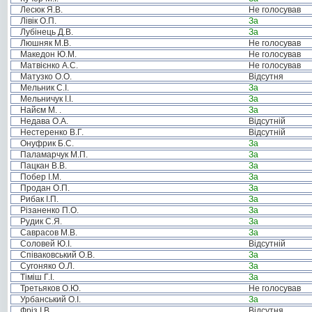
Лесюк Я.В.
Не голосував
Лівік О.П.
За
Лубінець Д.В.
За
Люшняк М.В.
Не голосував
Македон Ю.М.
Не голосував
Матвієнко А.С.
Не голосував
Матузко О.О.
Відсутня
Мельник С.І.
За
Мельничук І.І.
За
Найєм М. .
За
Недава О.А.
Відсутній
Нестеренко В.Г.
Відсутній
Онуфрик Б.С.
За
Паламарчук М.П.
За
Пацкан В.В.
За
Побер І.М.
За
Продан О.П.
За
Рибак І.П.
За
Різаненко П.О.
За
Рудик С.Я.
За
Саврасов М.В.
За
Соловей Ю.І.
Відсутній
Співаковський О.В.
За
Сугоняко О.Л.
За
Тіміш Г.І.
За
Третьяков О.Ю.
Не голосував
Урбанський О.І.
За
Фріз І.В.
Відсутня