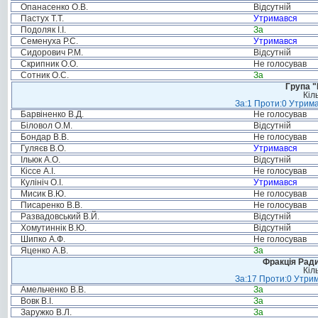
Опанасенко О.В.
Відсутній
Пастух Т.Т.
Утримався
Подоляк І.І.
За
Семенуха Р.С.
Утримався
Сидорович Р.М.
Відсутній
Скрипник О.О.
Не голосував
Сотник О.С.
За
Група "
Кіл
За:1 Проти:0 Утрима
Барвіненко В.Д.
Не голосував
Біловол О.М.
Відсутній
Бондар В.В.
Не голосував
Гуляєв В.О.
Утримався
Ільюк А.О.
Відсутній
Кіссе А.І.
Не голосував
Кулініч О.І.
Утримався
Мисик В.Ю.
Не голосував
Писаренко В.В.
Не голосував
Развадовський В.Й.
Відсутній
Хомутиннік В.Ю.
Відсутній
Шипко А.Ф.
Не голосував
Яценко А.В.
За
Фракція Ради
Кіл
За:17 Проти:0 Утрим
Амельченко В.В.
За
Вовк В.І.
За
Заружко В.Л.
За