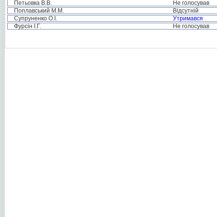
Петьовка В.В.
Не голосував
Поплавський М.М.
Відсутній
Супруненко О.І.
Утримався
Фурсін І.Г.
Не голосував