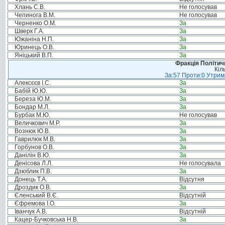
Хлань С.В.
Не голосував
Чепинога В.М.
Не голосував
Черненко О.М.
За
Шверк Г.А.
За
Южаніна Н.П.
За
Юринець О.В.
За
Яніцький В.П.
За
Фракція Політи
Кіл
За:57 Проти:0 Утрима
Алексєєв І.С.
За
Бабій Ю.Ю.
За
Береза Ю.М.
За
Бондар М.Л.
За
Бурбак М.Ю.
Не голосував
Величкович М.Р.
За
Вознюк Ю.В.
За
Гаврилюк М.В.
За
Горбунов О.В.
За
Данілін В.Ю.
За
Денісова Л.Л.
Не голосувала
Дзюблик П.В.
За
Донець Т.А.
Відсутня
Дроздик О.В.
За
Єленський В.Є.
Відсутній
Єфремова І.О.
За
Іванчук А.В.
Відсутній
Кацер-Бучковська Н.В.
За