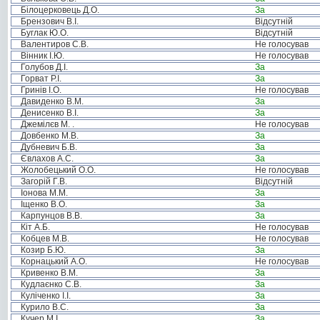
Білоцерковець Д.О.
За
Брензович В.І.
Відсутній
Буглак Ю.О.
Відсутній
Валентиров С.В.
Не голосував
Вінник І.Ю.
Не голосував
Голубов Д.І.
За
Горват Р.І.
За
Гринів І.О.
Не голосував
Давиденко В.М.
За
Денисенко В.І.
За
Джемілєв М. .
Не голосував
Довбенко М.В.
За
Дубневич Б.В.
За
Євлахов А.С.
За
Жолобецький О.О.
Не голосував
Загорій Г.В.
Відсутній
Іонова М.М.
За
Іщенко В.О.
За
Карпунцов В.В.
За
Кіт А.Б.
Не голосував
Кобцев М.В.
Не голосував
Козир Б.Ю.
За
Корнацький А.О.
Не голосував
Кривенко В.М.
За
Кудлаєнко С.В.
За
Куліченко І.І.
За
Курило В.С.
За
Кучер М.І.
За