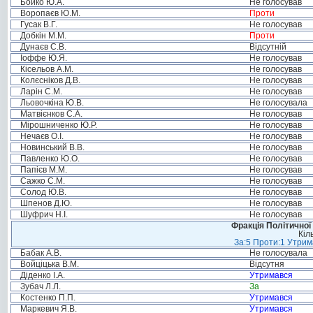
Бойко Ю.А.
Не голосував
Воропаєв Ю.М.
Проти
Гусак В.Г.
Не голосував
Добкін М.М.
Проти
Дунаєв С.В.
Відсутній
Іоффе Ю.Я.
Не голосував
Кісельов А.М.
Не голосував
Колєсніков Д.В.
Не голосував
Ларін С.М.
Не голосував
Льовочкіна Ю.В.
Не голосувала
Матвієнков С.А.
Не голосував
Мірошниченко Ю.Р.
Не голосував
Нечаєв О.І.
Не голосував
Новинський В.В.
Не голосував
Павленко Ю.О.
Не голосував
Папієв М.М.
Не голосував
Сажко С.М.
Не голосував
Солод Ю.В.
Не голосував
Шпенов Д.Ю.
Не голосував
Шуфрич Н.І.
Не голосував
Фракція Політичної
Кіл
За:5 Проти:1 Утрим
Бабак А.В.
Не голосувала
Войціцька В.М.
Відсутня
Діденко І.А.
Утримався
Зубач Л.Л.
За
Костенко П.П.
Утримався
Маркевич Я.В.
Утримався