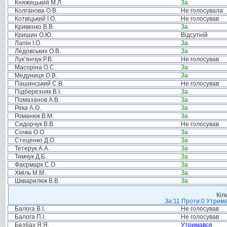
Княжицький М.Л.
За
Колганова О.В.
Не голосувала
Котвіцький І.О.
Не голосував
Кривенко В.В.
За
Кришин О.Ю.
Відсутній
Лапін І.О.
За
Ледовських О.В.
За
Лук’янчук Р.В.
Не голосував
Масоріна О.С.
За
Медуниця О.В.
За
Пашинський С.В.
Не голосував
Підберезняк В.І.
За
Помазанов А.В.
За
Река А.О.
За
Романюк В.М.
За
Сидорчук В.В.
Не голосував
Сочка О.О.
За
Стеценко Д.О.
За
Тетерук А.А.
За
Тимчук Д.Б.
За
Фаєрмарк С.О.
За
Хміль М.М.
За
Шкварилюк В.В.
За
Кіл
За:11 Проти:0 Утрима
Балога В.І.
Не голосував
Балога П.І.
Не голосував
Безбах Я.Я.
Утримався