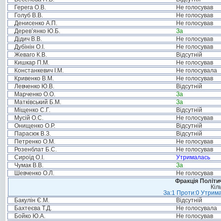
Герега О.В.
Не голосував
Голуб В.В.
Не голосував
Денисенко А.П.
Не голосував
Дерев’янко Ю.Б.
За
Дідич В.В.
Не голосував
Дубінін О.І.
Не голосував
Жеваго К.В.
Відсутній
Кишкар П.М.
Не голосував
Констанкевич І.М.
Не голосувала
Кривенко В.М.
Не голосував
Левченко Ю.В.
Відсутній
Марченко О.О.
За
Матківський Б.М.
За
Міщенко С.Г.
Відсутній
Мусій О.С.
Не голосував
Онищенко О.Р.
Відсутній
Парасюк В.З.
Відсутній
Петренко О.М.
Не голосував
Розенблат Б.С.
Не голосував
Сироїд О.І.
Утрималась
Чумак В.В.
За
Шевченко О.Л.
Не голосував
Фракція Політич
Кіл
За:1 Проти:0 Утрима
Бакулін Є.М.
Відсутній
Бахтеєва Т.Д.
Не голосувала
Бойко Ю.А.
Не голосував