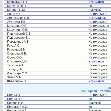
Котвіцький І.О.
Утримався
Кривенко В.В.
За
Кришин О.Ю.
Відсутній
Лапін І.О.
Не голосував
Ледовських О.В.
Утрималась
Лук’янчук Р.В.
Не голосував
Масоріна О.С.
Не голосувала
Медуниця О.В.
Не голосував
Пашинський С.В.
Не голосував
Підберезняк В.І.
Не голосував
Помазанов А.В.
Не голосував
Река А.О.
Не голосував
Романюк В.М.
Не голосував
Сидорчук В.В.
Не голосував
Сочка О.О.
Не голосував
Стеценко Д.О.
Утримався
Тетерук А.А.
Не голосував
Тимчук Д.Б.
Не голосував
Фаєрмарк С.О.
Не голосував
Хміль М.М.
Не голосував
Шкварилюк В.В.
Утримався
Кіл
За:8 Проти:0 Утримал
Балога В.І.
Не голосував
Балога П.І.
За
Безбах Я.Я.
Відсутній
Білецький А.Є.
За
Веселова Н.В.
Відсутня