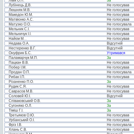
Лівік О.П.
За
Лубінець Д.В.
Не голосував
Люшняк М.В.
Не голосував
Македон Ю.М.
Не голосував
Матвієнко А.С.
Не голосував
Матузко О.О.
Не голосувала
Мельник С.І.
Не голосував
Мельничук І.І.
Не голосував
Найєм М. .
Не голосував
Недава О.А.
Відсутній
Нестеренко В.Г.
Відсутній
Онуфрик Б.С.
Утримався
Паламарчук М.П.
За
Пацкан В.В.
Не голосував
Побер І.М.
Не голосував
Продан О.П.
Не голосувала
Рибак І.П.
Не голосував
Різаненко П.О.
За
Рудик С.Я.
Не голосував
Саврасов М.В.
Не голосував
Соловей Ю.І.
Відсутній
Співаковський О.В.
За
Сугоняко О.Л.
За
Тіміш Г.І.
За
Третьяков О.Ю.
Не голосував
Урбанський О.І.
Не голосував
Фріз І.В.
Не голосувала
Хлань С.В.
Не голосував