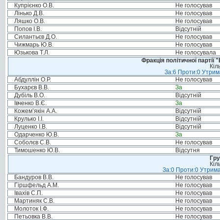
Купрієнко О.В.
Не голосував
Лінько Д.В.
Не голосував
Ляшко О.В.
Не голосував
Попов І.В.
Відсутній
Силантьєв Д.О.
Не голосував
Чижмарь Ю.В.
Не голосував
Юзькова Т.Л.
Не голосувала
Фракція політичної партії
Кіл
За:6 Проти:0 Утрим
Абдуллін О.Р.
Не голосував
Бухарєв В.В.
За
Дубіль В.О.
Відсутній
Івченко В.Є.
За
Кожем’якін А.А.
Відсутній
Крулько І.І.
Відсутній
Луценко І.В.
Відсутній
Одарченко Ю.В.
За
Соболєв С.В.
Не голосував
Тимошенко Ю.В.
Відсутня
Гру
Кіл
За:0 Проти:0 Утрима
Бандуров В.В.
Не голосував
Гіршфельд А.М.
Не голосував
Івахів С.П.
Не голосував
Мартиняк С.В.
Не голосував
Молоток І.Ф.
Не голосував
Петьовка В.В.
Не голосував