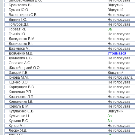
Білоцерковець Д.О.
Не голосував
Брензович В.І.
Відсутній
Буглак Ю.О.
Відсутній
Валентиров С.В.
Не голосував
Вінник І.Ю.
Не голосував
Голубов Д.І.
Не голосував
Горват Р.І.
За
Гринів І.О.
Не голосував
Давиденко В.М.
Не голосував
Денисенко В.І.
Не голосував
Джемілєв М. .
Не голосував
Довбенко М.В.
Утримався
Дубневич Б.В.
Не голосував
Євлахов А.С.
Не голосував
Жолобецький О.О.
Не голосував
Загорій Г.В.
Відсутній
Іонова М.М.
Не голосувала
Іщенко В.О.
Не голосував
Карпунцов В.В.
Не голосував
Князевич Р.П.
Не голосував
Козаченко Л.П.
Не голосував
Кононенко І.В.
Не голосував
Король В.М.
Не голосував
Кудлаєнко С.В.
Відсутній
Куліченко І.І.
За
Курило В.С.
За
Кучер М.І.
Не голосував
Лесюк Я.В.
Не голосував