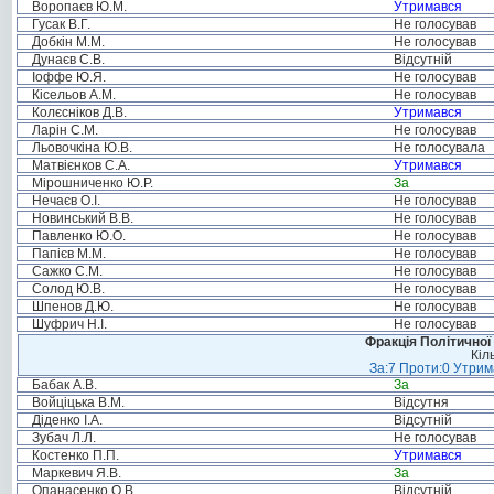
Воропаєв Ю.М.
Утримався
Гусак В.Г.
Не голосував
Добкін М.М.
Не голосував
Дунаєв С.В.
Відсутній
Іоффе Ю.Я.
Не голосував
Кісельов А.М.
Не голосував
Колєсніков Д.В.
Утримався
Ларін С.М.
Не голосував
Льовочкіна Ю.В.
Не голосувала
Матвієнков С.А.
Утримався
Мірошниченко Ю.Р.
За
Нечаєв О.І.
Не голосував
Новинський В.В.
Не голосував
Павленко Ю.О.
Не голосував
Папієв М.М.
Не голосував
Сажко С.М.
Не голосував
Солод Ю.В.
Не голосував
Шпенов Д.Ю.
Не голосував
Шуфрич Н.І.
Не голосував
Фракція Політичної
Кіл
За:7 Проти:0 Утрим
Бабак А.В.
За
Войціцька В.М.
Відсутня
Діденко І.А.
Відсутній
Зубач Л.Л.
Не голосував
Костенко П.П.
Утримався
Маркевич Я.В.
За
Опанасенко О.В.
Відсутній