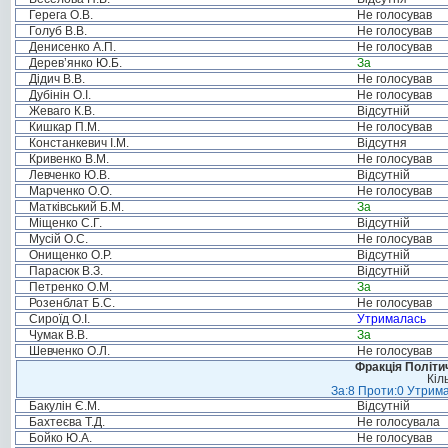
Герега О.В.
Не голосував
Голуб В.В.
Не голосував
Денисенко А.П.
Не голосував
Дерев’янко Ю.Б.
За
Дідич В.В.
Не голосував
Дубінін О.І.
Не голосував
Жеваго К.В.
Відсутній
Кишкар П.М.
Не голосував
Констанкевич І.М.
Відсутня
Кривенко В.М.
Не голосував
Левченко Ю.В.
Відсутній
Марченко О.О.
Не голосував
Матківський Б.М.
За
Міщенко С.Г.
Відсутній
Мусій О.С.
Не голосував
Онищенко О.Р.
Відсутній
Парасюк В.З.
Відсутній
Петренко О.М.
За
Розенблат Б.С.
Не голосував
Сироїд О.І.
Утрималась
Чумак В.В.
За
Шевченко О.Л.
Не голосував
Фракція Політич
Кіл
За:8 Проти:0 Утрима
Бакулін Є.М.
Відсутній
Бахтеєва Т.Д.
Не голосувала
Бойко Ю.А.
Не голосував