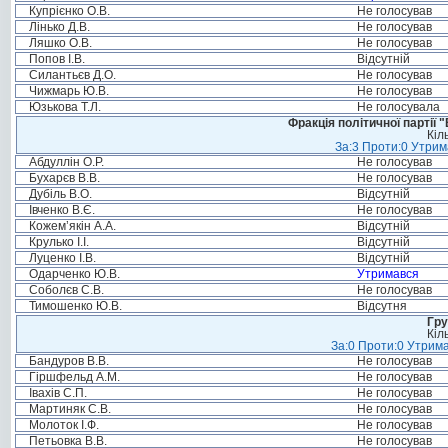
Купрієнко О.В.
Не голосував
Лінько Д.В.
Не голосував
Ляшко О.В.
Не голосував
Попов І.В.
Відсутній
Силантьєв Д.О.
Не голосував
Чижмарь Ю.В.
Не голосував
Юзькова Т.Л.
Не голосувала
Фракція політичної партії
Кіл
За:3 Проти:0 Утрим
Абдуллін О.Р.
Не голосував
Бухарєв В.В.
Не голосував
Дубіль В.О.
Відсутній
Івченко В.Є.
Не голосував
Кожем’якін А.А.
Відсутній
Крулько І.І.
Відсутній
Луценко І.В.
Відсутній
Одарченко Ю.В.
Утримався
Соболєв С.В.
Не голосував
Тимошенко Ю.В.
Відсутня
Гру
Кіл
За:0 Проти:0 Утрима
Бандуров В.В.
Не голосував
Гіршфельд А.М.
Не голосував
Івахів С.П.
Не голосував
Мартиняк С.В.
Не голосував
Молоток І.Ф.
Не голосував
Петьовка В.В.
Не голосував