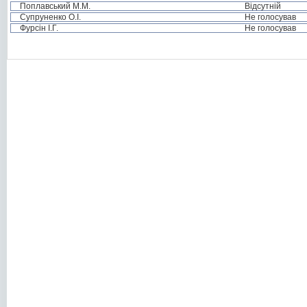
Поплавський М.М.
Відсутній
Супруненко О.І.
Не голосував
Фурсін І.Г.
Не голосував