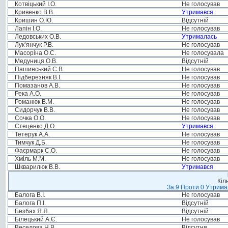
Котвіцький І.О.
Не голосував
Кривенко В.В.
Утримався
Кришин О.Ю.
Відсутній
Лапін І.О.
Не голосував
Ледовських О.В.
Утрималась
Лук’янчук Р.В.
Не голосував
Масоріна О.С.
Не голосувала
Медуниця О.В.
Відсутній
Пашинський С.В.
Не голосував
Підберезняк В.І.
Не голосував
Помазанов А.В.
Не голосував
Река А.О.
Не голосував
Романюк В.М.
Не голосував
Сидорчук В.В.
Не голосував
Сочка О.О.
Не голосував
Стеценко Д.О.
Утримався
Тетерук А.А.
Не голосував
Тимчук Д.Б.
Не голосував
Фаєрмарк С.О.
Не голосував
Хміль М.М.
Не голосував
Шкварилюк В.В.
Утримався
Кіл
За:9 Проти:0 Утримал
Балога В.І.
Не голосував
Балога П.І.
Відсутній
Безбах Я.Я.
Відсутній
Білецький А.Є.
Не голосував
Веселова Н.В.
Відсутня