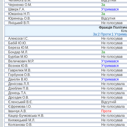
Чепинога В.М.
Відсутній
Черненко О.М.
За
Шверк Г.А.
Утримався
Южаніна Н.П.
За
Юринець О.В.
Відсутня
Яніцький В.П.
Не голосував
Фракція Політи
Кіл
За:2 Проти:1 Утримал
Алексєєв І.С.
Не голосував
Бабій Ю.Ю.
Не голосував
Береза Ю.М.
Не голосував
Бондар М.Л.
За
Бурбак М.Ю.
Не голосував
Величкович М.Р.
Утримався
Вознюк Ю.В.
Утримався
Гаврилюк М.В.
Не голосував
Горбунов О.В.
Не голосував
Данілін В.Ю.
Утримався
Денісова Л.Л.
Не голосувала
Дзюблик П.В.
Не голосував
Донець Т.А.
Не голосувала
Дроздик О.В.
Не голосував
Єленський В.Є.
Відсутній
Єфремова І.О.
Не голосувала
Іванчук А.В.
Проти
Кацер-Бучковська Н.В.
Не голосувала
Княжицький М.Л.
Не голосував
Колганова О.В.
Не голосувала