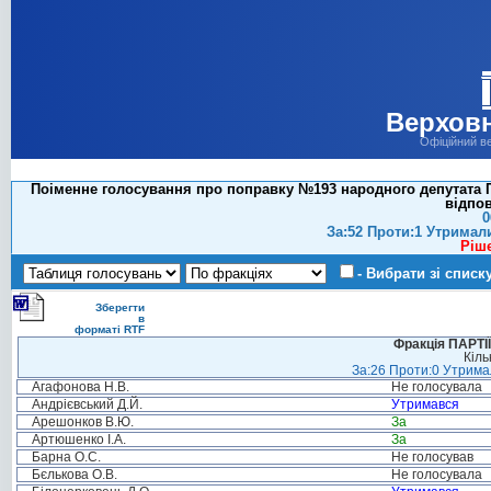
Верховн
Офіційний в
Поіменне голосування про поправку №193 народного депутата 
відпов
0
За:52 Проти:1 Утримал
Ріш
- Вибрати зі списк
Зберегти
в
форматі RTF
Фракція ПАРТ
Кіль
За:26 Проти:0 Утримал
Агафонова Н.В.
Не голосувала
Андрієвський Д.Й.
Утримався
Арешонков В.Ю.
За
Артюшенко І.А.
За
Барна О.С.
Не голосував
Бєлькова О.В.
Не голосувала