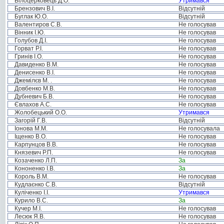
Білоцерковець Д.О.
Утримався
Брензович В.І.
Відсутній
Буглак Ю.О.
Відсутній
Валентиров С.В.
Не голосував
Вінник І.Ю.
Не голосував
Голубов Д.І.
Не голосував
Горват Р.І.
Не голосував
Гринів І.О.
Не голосував
Давиденко В.М.
Не голосував
Денисенко В.І.
Не голосував
Джемілєв М. .
Не голосував
Довбенко М.В.
Не голосував
Дубневич Б.В.
Не голосував
Євлахов А.С.
Не голосував
Жолобецький О.О.
Утримався
Загорій Г.В.
Відсутній
Іонова М.М.
Не голосувала
Іщенко В.О.
Не голосував
Карпунцов В.В.
Не голосував
Князевич Р.П.
Не голосував
Козаченко Л.П.
За
Кононенко І.В.
За
Король В.М.
Не голосував
Кудлаєнко С.В.
Відсутній
Куліченко І.І.
Утримався
Курило В.С.
За
Кучер М.І.
Не голосував
Лесюк Я.В.
Не голосував