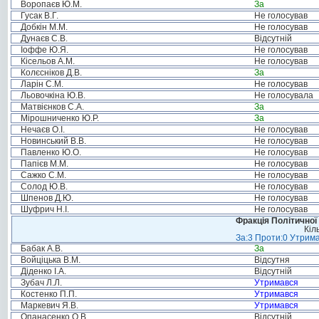
Воропаєв Ю.М.
За
Гусак В.Г.
Не голосував
Добкін М.М.
Не голосував
Дунаєв С.В.
Відсутній
Іоффе Ю.Я.
Не голосував
Кісельов А.М.
Не голосував
Колєсніков Д.В.
За
Ларін С.М.
Не голосував
Льовочкіна Ю.В.
Не голосувала
Матвієнков С.А.
За
Мірошниченко Ю.Р.
За
Нечаєв О.І.
Не голосував
Новинський В.В.
Не голосував
Павленко Ю.О.
Не голосував
Папієв М.М.
Не голосував
Сажко С.М.
Не голосував
Солод Ю.В.
Не голосував
Шпенов Д.Ю.
Не голосував
Шуфрич Н.І.
Не голосував
Фракція Політичної
Кіл
За:3 Проти:0 Утрима
Бабак А.В.
За
Войціцька В.М.
Відсутня
Діденко І.А.
Відсутній
Зубач Л.Л.
Утримався
Костенко П.П.
Утримався
Маркевич Я.В.
Утримався
Опанасенко О.В.
Відсутній