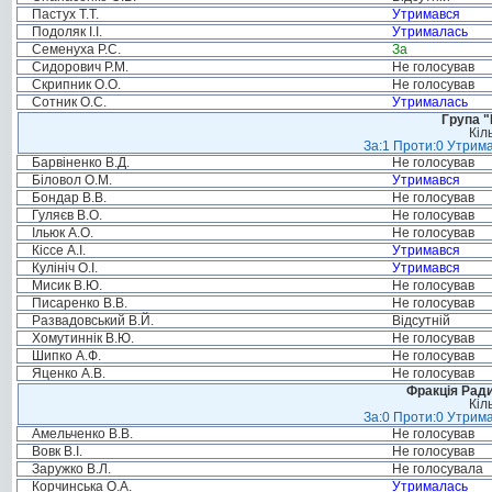
Пастух Т.Т.
Утримався
Подоляк І.І.
Утрималась
Семенуха Р.С.
За
Сидорович Р.М.
Не голосував
Скрипник О.О.
Не голосував
Сотник О.С.
Утрималась
Група "
Кіл
За:1 Проти:0 Утрима
Барвіненко В.Д.
Не голосував
Біловол О.М.
Утримався
Бондар В.В.
Не голосував
Гуляєв В.О.
Не голосував
Ільюк А.О.
Не голосував
Кіссе А.І.
Утримався
Кулініч О.І.
Утримався
Мисик В.Ю.
Не голосував
Писаренко В.В.
Не голосував
Развадовський В.Й.
Відсутній
Хомутиннік В.Ю.
Не голосував
Шипко А.Ф.
Не голосував
Яценко А.В.
Не голосував
Фракція Ради
Кіл
За:0 Проти:0 Утрима
Амельченко В.В.
Не голосував
Вовк В.І.
Не голосував
Заружко В.Л.
Не голосувала
Корчинська О.А.
Утрималась