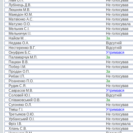
Лівік О.П.
Не голосував
Лубінець Д.В.
Не голосував
Люшняк М.В.
Не голосував
Македон Ю.М.
Не голосував
Матвієнко А.С.
Не голосував
Матузко О.О.
Не голосувала
Мельник С.І.
Не голосував
Мельничук І.І.
Не голосував
Найєм М. .
За
Недава О.А.
Відсутній
Нестеренко В.Г.
Відсутній
Онуфрик Б.С.
Утримався
Паламарчук М.П.
За
Пацкан В.В.
Не голосував
Побер І.М.
Не голосував
Продан О.П.
За
Рибак І.П.
Не голосував
Різаненко П.О.
За
Рудик С.Я.
Не голосував
Саврасов М.В.
Утримався
Соловей Ю.І.
Відсутній
Співаковський О.В.
За
Сугоняко О.Л.
Не голосував
Тіміш Г.І.
Утримався
Третьяков О.Ю.
Не голосував
Урбанський О.І.
Не голосував
Фріз І.В.
Не голосувала
Хлань С.В.
Не голосував