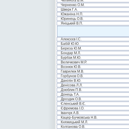
Чепинога В.М.
Черненко О.М.
Шверк Г.А.
Южаніна Н.П.
Юринець О.В.
Яніцький В.П.
Алексєєв І.С.
Бабій Ю.Ю.
Береза Ю.М.
Бондар М.Л.
Бурбак М.Ю.
Величкович М.Р.
Вознюк Ю.В.
Гаврилюк М.В.
Горбунов О.В.
Данілін В.Ю.
Денісова Л.Л.
Дзюблик П.В.
Донець Т.А.
Дроздик О.В.
Єленський В.Є.
Єфремова І.О.
Іванчук А.В.
Кацер-Бучковська Н.В.
Княжицький М.Л.
Колганова О.В.