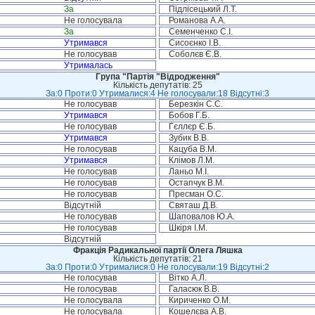
За
Підлісецький Л.Т.
Не голосувала
Романова А.А.
За
Семенченко С.І.
Утримався
Сисоєнко І.В.
Не голосував
Соболєв Є.В.
Утрималась
Група "Партія "Відродження"
Кількість депутатів: 25
За:0 Проти:0 Утрималися:4 Не голосували:18 Відсутні:3
Не голосував
Березкін С.С.
Утримався
Бобов Г.Б.
Не голосував
Гєллєр Є.Б.
Утримався
Зубик В.В.
Не голосував
Кацуба В.М.
Утримався
Клімов Л.М.
Не голосував
Ланьо М.І.
Не голосував
Остапчук В.М.
Не голосував
Пресман О.С.
Відсутній
Святаш Д.В.
Не голосував
Шаповалов Ю.А.
Не голосував
Шкіря І.М.
Відсутній
Фракція Радикальної партії Олега Ляшка
Кількість депутатів: 21
За:0 Проти:0 Утрималися:0 Не голосували:19 Відсутні:2
Не голосував
Вітко А.Л.
Не голосував
Галасюк В.В.
Не голосувала
Кириченко О.М.
Не голосувала
Кошелєва А.В.