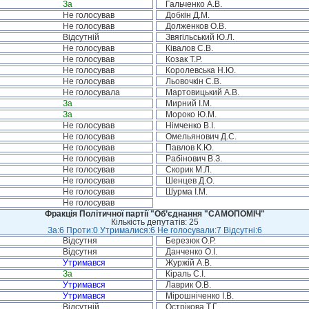
За
Гальченко А.В.
Не голосував
Добкін Д.М.
Не голосував
Долженков О.В.
Відсутній
Звягільський Ю.Л.
Не голосував
Ківалов С.В.
Не голосував
Козак Т.Р.
Не голосував
Королевська Н.Ю.
Не голосував
Льовочкін С.В.
Не голосувала
Мартовицький А.В.
За
Мирний І.М.
За
Мороко Ю.М.
Не голосував
Німченко В.І.
Не голосував
Омельянович Д.С.
Не голосував
Павлов К.Ю.
Не голосував
Рабінович В.З.
Не голосував
Скорик М.Л.
Не голосував
Шенцев Д.О.
Не голосував
Шурма І.М.
Не голосував
Фракція Політичної партії "Об’єднання "САМОПОМІЧ"
Кількість депутатів: 25
За:6 Проти:0 Утрималися:6 Не голосували:7 Відсутні:6
Відсутня
Березюк О.Р.
Відсутня
Данченко О.І.
Утримався
Журжій А.В.
За
Кіраль С.І.
Утримався
Лаврик О.В.
Утримався
Мірошніченко І.В.
Відсутній
Острікова Т.Г.