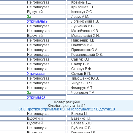
Не голосував
Кремінь Т.Д.
Не голосував
Кривошея Г.Г.
Відсутній
Ксенжук О.С.
За
Левус А.М.
Утрималась
Логвинський Г.В.
Не голосував
Лунченко В.В.
Не голосувала
Матейченко К.В.
Відсутній
Мепарішвілі Х.Н.
Не голосував
Пинзеник П.В.
Не голосував
Поляков М.А.
Не голосував
Присяжнюк О.А.
Не голосував
Романовський О.В.
Не голосував
Савчук Ю.П.
Не голосував
Соляр В.М.
Не голосував
Сташук В.Ф.
Утримався
Сюмар В.П.
Не голосував
Тимошенко Ю.В.
Не голосував
Унгурян П.Я.
Не голосував
Федорук М.Т.
За
Чорновол Т.М.
Утримався
Позафракційні
Кількість депутатів: 54
За:6 Проти:0 Утрималися:3 Не голосували:27 Відсутні:18
Не голосував
Балога І.І.
Відсутній
Батенко Т.І.
Відсутній
Береза Б.Ю.
Не голосував
Бублик Ю.В.
Відсутня
Геращенко І.В.