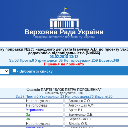
Верховна Рада України
Офіційний вебпортал парламенту України
ку поправки №235 народного депутата Іванчука А.В. до проекту Зак
додатковою відповідальністю (№4666)
06.02.2018 13:12
За:53 Проти:0 Утрималися:36 Не голосували:259 Всього:348
Рішення не прийнято
- Вибрати зі списку
Фракція ПАРТІЇ "БЛОК ПЕТРА ПОРОШЕНКА"
Кількість депутатів: 136
За:27 Проти:0 Утрималися:13 Не голосували:76 Відсутні:20
Не голосувала
Алєксєєв С.О.
Не голосував
Антонищак А.Ф.
Утримався
Ар’єв В.І.
За
Бакуменко О.Б.
За
Березенко С.І.
Не голосувала
Білозір О.В.