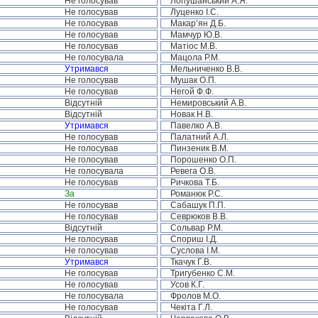
Не голосував
Лопушанський А.Я.
Не голосував
Луценко І.С.
Не голосував
Макар’ян Д.Б.
Не голосував
Мамчур Ю.В.
Не голосував
Матіос М.В.
Не голосувала
Мацола Р.М.
Утримався
Мельниченко В.В.
Не голосував
Мушак О.П.
Не голосував
Негой Ф.Ф.
Відсутній
Немировський А.В.
Відсутній
Новак Н.В.
Утримався
Павелко А.В.
Не голосував
Палатний А.Л.
Не голосував
Пинзеник В.М.
Не голосував
Порошенко О.П.
Не голосувала
Ревега О.В.
Не голосував
Ричкова Т.Б.
За
Романюк Р.С.
Не голосував
Сабашук П.П.
Не голосував
Севрюков В.В.
Відсутній
Сольвар Р.М.
Не голосував
Спориш І.Д.
Не голосував
Суслова І.М.
Утримався
Ткачук Г.В.
Не голосував
Тригубенко С.М.
Не голосував
Усов К.Г.
Не голосувала
Фролов М.О.
Не голосував
Чекіта Г.Л.