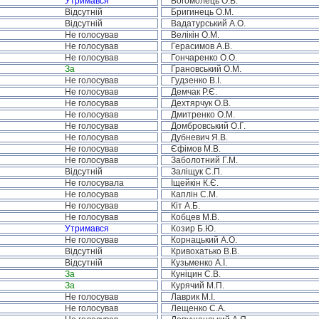
Утримався
Богомолець О.В.
Відсутній
Бригинець О.М.
Відсутній
Вадатурський А.О.
Не голосував
Велікін О.М.
Не голосував
Герасимов А.В.
Не голосував
Гончаренко О.О.
За
Грановський О.М.
Не голосував
Гудзенко В.І.
Не голосував
Демчак Р.Є.
Не голосував
Дехтярчук О.В.
Не голосував
Дмитренко О.М.
Не голосував
Домбровський О.Г.
Не голосував
Дубневич Я.В.
Не голосував
Єфімов М.В.
Не голосував
Заболотний Г.М.
Відсутній
Заліщук С.П.
Не голосувала
Іщейкін К.Є.
Не голосував
Каплін С.М.
Не голосував
Кіт А.Б.
Не голосував
Кобцев М.В.
Утримався
Козир Б.Ю.
Не голосував
Корнацький А.О.
Відсутній
Кривохатько В.В.
Відсутній
Кузьменко А.І.
За
Куніцин С.В.
За
Курячий М.П.
Не голосував
Лаврик М.І.
Не голосував
Лещенко С.А.