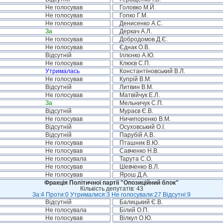
Не голосував
Головко М.Й.
Не голосував
Гопко Г.М.
Не голосував
Денисенко А.С.
За
Деркач А.Л.
Не голосував
Добродомов Д.Є.
Не голосував
Єднак О.В.
Відсутній
Іллєнко А.Ю.
Не голосував
Клюєв С.П.
Утрималась
Константіновський В.Л.
Не голосував
Купрій В.М.
Відсутній
Литвин В.М.
Не голосував
Матвійчук Е.Л.
За
Мельничук С.П.
Відсутній
Мураєв Є.В.
Не голосував
Ничипоренко В.М.
Відсутній
Осуховський О.І.
Відсутній
Парубій А.В.
Не голосував
Пташник В.Ю.
Не голосував
Савченко Н.В.
Не голосувала
Тарута С.О.
Не голосував
Шевченко В.Л.
Не голосував
Ярош Д.А.
Фракція Політичної партії "Опозиційний блок"
Кількість депутатів: 43
За:4 Проти:0 Утрималися:3 Не голосували:27 Відсутні:9
Відсутній
Балицький Є.В.
Не голосувала
Білий О.П.
Не голосував
Вілкул О.Ю.