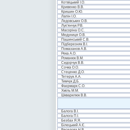
Котвіцький І.О.
Кривенко В.В.
Кришин О.Ю.
Лапін І.О.
Ледовських О.В.
Лук’янчук Р.В.
Масоріна О.С.
Медуниця О.В.
Пашинський С.В.
Підберезняк В.І.
Помазанов А.В.
Река А.О.
Романюк В.М.
Сидорчук В.В.
Сочка О.О.
Стеценко Д.О.
Тетерук А.А.
Тимчук Д.Б.
Фаєрмарк С.О.
Хміль М.М.
Шкварилюк В.В.
Балога В.І.
Балога П.І.
Безбах Я.Я.
Білецький А.Є.
Веселова Н.В.