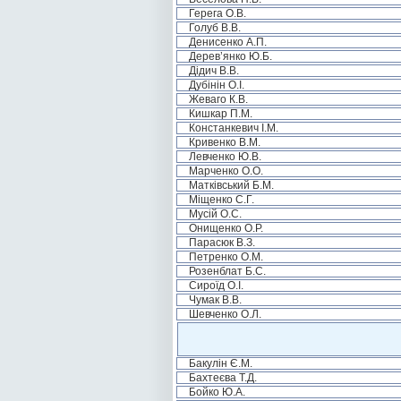
Герега О.В.
Голуб В.В.
Денисенко А.П.
Дерев’янко Ю.Б.
Дідич В.В.
Дубінін О.І.
Жеваго К.В.
Кишкар П.М.
Констанкевич І.М.
Кривенко В.М.
Левченко Ю.В.
Марченко О.О.
Матківський Б.М.
Міщенко С.Г.
Мусій О.С.
Онищенко О.Р.
Парасюк В.З.
Петренко О.М.
Розенблат Б.С.
Сироїд О.І.
Чумак В.В.
Шевченко О.Л.
Бакулін Є.М.
Бахтеєва Т.Д.
Бойко Ю.А.