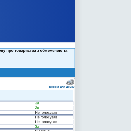
ону про товариства з обмеженою та
Версія для друку
За
За
Не голосував
Не голосував
Не голосував
За