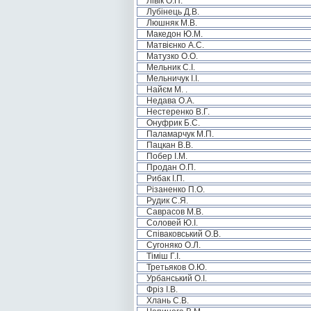
Лівік О.П.
Лубінець Д.В.
Люшняк М.В.
Македон Ю.М.
Матвієнко А.С.
Матузко О.О.
Мельник С.І.
Мельничук І.І.
Найєм М. .
Недава О.А.
Нестеренко В.Г.
Онуфрик Б.С.
Паламарчук М.П.
Пацкан В.В.
Побер І.М.
Продан О.П.
Рибак І.П.
Різаненко П.О.
Рудик С.Я.
Саврасов М.В.
Соловей Ю.І.
Співаковський О.В.
Сугоняко О.Л.
Тіміш Г.І.
Третьяков О.Ю.
Урбанський О.І.
Фріз І.В.
Хлань С.В.