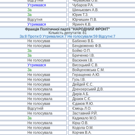
Відсутній
Червакова О.В.
Утримався
Чубаров Р.А.
За
Шинькович А.В.
За
Юрик Т.З.
Відсутня
Юрчишин П.В.
Утримався
Яриніч К.В.
Фракція Політичної партії "НАРОДНИЙ ФРОНТ"
Кількість депутатів: 81
За:8 Проти:0 Утрималися:7 Не голосували:59 Відсутні:7
Не голосував
Бабенко В.Б.
Не голосував
Бендюженко Ф.В.
За
Бойко О.П.
За
Бриченко І.В.
Не голосував
Васюник І.В.
Утримався
Висоцький С.В.
За
Войцеховська С.М.
Не голосував
Геращенко А.Ю.
Не голосував
Гузь І.В.
Не голосував
Дейдей Є.С.
Не голосувала
Дзензерський Д.В.
Не голосував
Дирів А.Б.
Не голосувала
Драюк С.Є.
Не голосував
Єдаков Я.Ю.
Відсутній
Ємець Л.О.
Не голосувала
Заставний Р.Й.
За
Кадикало М.О.
Не голосувала
Кірш О.В.
Не голосував
Кодола О.М.
Не голосувала
Корчик В.А.