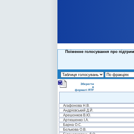
Поіменне голосування про підтрим
Зберегти
в
форматі RTF
Агафонова Н.В.
Андрієвський Д.Й.
Арешонков В.Ю.
Артюшенко І.А.
Барна О.С.
Бєлькова О.В.