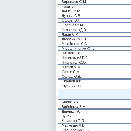
Воропаєв Ю.М.
Гусак В.Г.
Добкін М.М.
Дунаєв С.В.
Іоффе Ю.Я.
Кісельов А.М.
Колєсніков Д.В.
Ларін С.М.
Льовочкіна Ю.В.
Матвієнков С.А.
Мірошниченко Ю.Р.
Нечаєв О.І.
Новинський В.В.
Павленко Ю.О.
Папієв М.М.
Сажко С.М.
Солод Ю.В.
Шпенов Д.Ю.
Шуфрич Н.І.
Бабак А.В.
Войціцька В.М.
Діденко І.А.
Зубач Л.Л.
Костенко П.П.
Маркевич Я.В.
Опанасенко О.В.