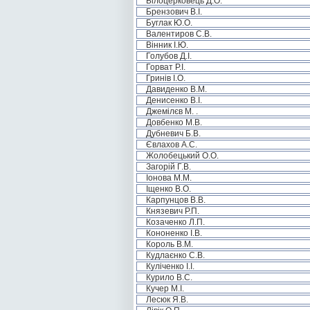
Білоцерковець Д.О.
Брензович В.І.
Буглак Ю.О.
Валентиров С.В.
Вінник І.Ю.
Голубов Д.І.
Горват Р.І.
Гринів І.О.
Давиденко В.М.
Денисенко В.І.
Джемілєв М. .
Довбенко М.В.
Дубневич Б.В.
Євлахов А.С.
Жолобецький О.О.
Загорій Г.В.
Іонова М.М.
Іщенко В.О.
Карпунцов В.В.
Князевич Р.П.
Козаченко Л.П.
Кононенко І.В.
Король В.М.
Кудлаєнко С.В.
Куліченко І.І.
Курило В.С.
Кучер М.І.
Лесюк Я.В.