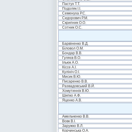
Пастух Т.Т.
Подоляк І.І.
Семенуха Р.С.
Сидорович Р.М.
Скрипник О.О.
Сотник О.С.
Барвіненко В.Д.
Біловол О.М.
Бондар В.В.
Гуляєв В.О.
Ільюк А.О.
Кіссе А.І.
Кулініч О.І.
Мисик В.Ю.
Писаренко В.В.
Развадовський В.Й.
Хомутиннік В.Ю.
Шипко А.Ф.
Яценко А.В.
Амельченко В.В.
Вовк В.І.
Заружко В.Л.
Корчинська О.А.