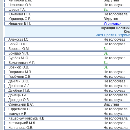
Чепинога В.М.
Відсутній
Черненко О.М.
Не голосував
Шверк Г.А.
За
Южаніна Н.П.
Не голосувала
Юринець О.В.
Відсутня
Яніцький В.П.
Утримався
Фракція Політи
Кіл
За:9 Проти:0 Утрима
Алексєєв І.С.
Не голосував
Бабій Ю.Ю.
Не голосував
Береза Ю.М.
За
Бондар М.Л.
За
Бурбак М.Ю.
Не голосував
Величкович М.Р.
За
Вознюк Ю.В.
За
Гаврилюк М.В.
Не голосував
Горбунов О.В.
Не голосував
Данілін В.Ю.
Не голосував
Денісова Л.Л.
Не голосувала
Дзюблик П.В.
Не голосував
Донець Т.А.
Не голосувала
Дроздик О.В.
Не голосував
Єленський В.Є.
Відсутній
Єфремова І.О.
Не голосувала
Іванчук А.В.
Не голосував
Кацер-Бучковська Н.В.
Не голосувала
Княжицький М.Л.
Не голосував
Колганова О.В.
Не голосувала