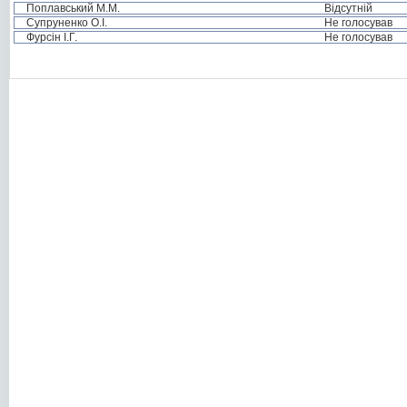
Поплавський М.М.
Відсутній
Супруненко О.І.
Не голосував
Фурсін І.Г.
Не голосував