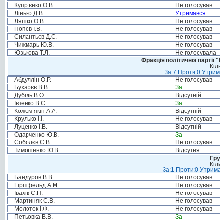
Купрієнко О.В.
Не голосував
Лінько Д.В.
Утримався
Ляшко О.В.
Не голосував
Попов І.В.
Не голосував
Силантьєв Д.О.
Не голосував
Чижмарь Ю.В.
Не голосував
Юзькова Т.Л.
Не голосувала
Фракція політичної партії
Кіл
За:7 Проти:0 Утрим
Абдуллін О.Р.
Не голосував
Бухарєв В.В.
За
Дубіль В.О.
Відсутній
Івченко В.Є.
За
Кожем’якін А.А.
Відсутній
Крулько І.І.
Не голосував
Луценко І.В.
Відсутній
Одарченко Ю.В.
За
Соболєв С.В.
Не голосував
Тимошенко Ю.В.
Відсутня
Гру
Кіл
За:1 Проти:0 Утрима
Бандуров В.В.
Не голосував
Гіршфельд А.М.
Не голосував
Івахів С.П.
Не голосував
Мартиняк С.В.
Не голосував
Молоток І.Ф.
Не голосував
Петьовка В.В.
За