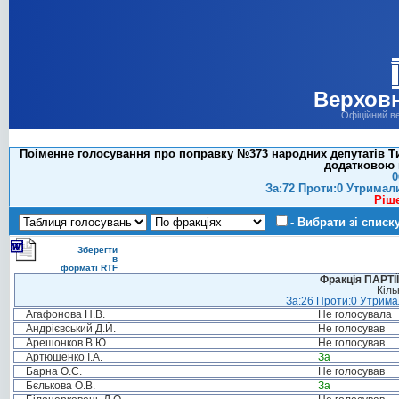
Верховн
Офіційний в
Поіменне голосування про поправку №373 народних депутатів Ти
додатковою 
0
За:72 Проти:0 Утримал
Ріш
- Вибрати зі списк
Зберегти
в
форматі RTF
Фракція ПАРТ
Кіль
За:26 Проти:0 Утримал
Агафонова Н.В.
Не голосувала
Андрієвський Д.Й.
Не голосував
Арешонков В.Ю.
Не голосував
Артюшенко І.А.
За
Барна О.С.
Не голосував
Бєлькова О.В.
За