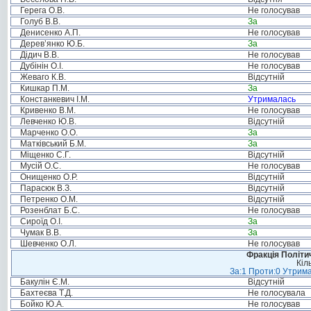
Герега О.В.
Не голосував
Голуб В.В.
За
Денисенко А.П.
Не голосував
Дерев’янко Ю.Б.
За
Дідич В.В.
Не голосував
Дубінін О.І.
Не голосував
Жеваго К.В.
Відсутній
Кишкар П.М.
За
Констанкевич І.М.
Утрималась
Кривенко В.М.
Не голосував
Левченко Ю.В.
Відсутній
Марченко О.О.
За
Матківський Б.М.
За
Міщенко С.Г.
Відсутній
Мусій О.С.
Не голосував
Онищенко О.Р.
Відсутній
Парасюк В.З.
Відсутній
Петренко О.М.
Відсутній
Розенблат Б.С.
Не голосував
Сироїд О.І.
За
Чумак В.В.
За
Шевченко О.Л.
Не голосував
Фракція Політич
Кіл
За:1 Проти:0 Утрима
Бакулін Є.М.
Відсутній
Бахтеєва Т.Д.
Не голосувала
Бойко Ю.А.
Не голосував