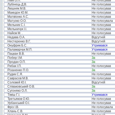
Лівік О.П.
Не голосував
Лубінець Д.В.
Не голосував
Люшняк М.В.
Не голосував
Македон Ю.М.
Не голосував
Матвієнко А.С.
Не голосував
Матузко О.О.
Не голосувала
Мельник С.І.
Не голосував
Мельничук І.І.
Не голосував
Найєм М. .
Не голосував
Недава О.А.
Відсутній
Нестеренко В.Г.
Відсутній
Онуфрик Б.С.
Утримався
Паламарчук М.П.
Утримався
Пацкан В.В.
Не голосував
Побер І.М.
За
Продан О.П.
За
Рибак І.П.
Не голосував
Різаненко П.О.
За
Рудик С.Я.
Не голосував
Саврасов М.В.
Не голосував
Соловей Ю.І.
Відсутній
Співаковський О.В.
За
Сугоняко О.Л.
За
Тіміш Г.І.
Утримався
Третьяков О.Ю.
Не голосував
Урбанський О.І.
Не голосував
Фріз І.В.
Не голосувала
Хлань С.В.
Не голосував