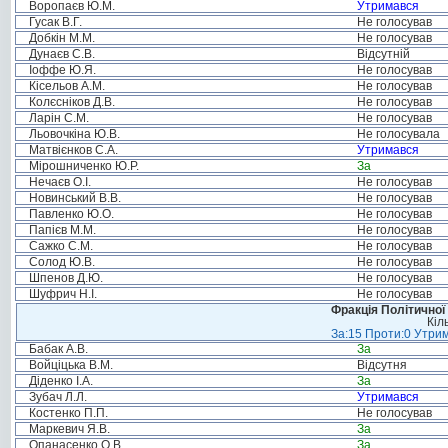
Воропаєв Ю.М.
Утримався
Гусак В.Г.
Не голосував
Добкін М.М.
Не голосував
Дунаєв С.В.
Відсутній
Іоффе Ю.Я.
Не голосував
Кісельов А.М.
Не голосував
Колєсніков Д.В.
Не голосував
Ларін С.М.
Не голосував
Льовочкіна Ю.В.
Не голосувала
Матвієнков С.А.
Утримався
Мірошниченко Ю.Р.
За
Нечаєв О.І.
Не голосував
Новинський В.В.
Не голосував
Павленко Ю.О.
Не голосував
Папієв М.М.
Не голосував
Сажко С.М.
Не голосував
Солод Ю.В.
Не голосував
Шпенов Д.Ю.
Не голосував
Шуфрич Н.І.
Не голосував
Фракція Політичної
Кіл
За:15 Проти:0 Утрим
Бабак А.В.
За
Войціцька В.М.
Відсутня
Діденко І.А.
За
Зубач Л.Л.
Утримався
Костенко П.П.
Не голосував
Маркевич Я.В.
За
Опанасенко О.В.
За