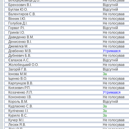
Білоцерковець Д.О.
Не голосував
Брензович В.І.
Відсутній
Буглак Ю.О.
Відсутній
Валентиров С.В.
Не голосував
Вінник І.Ю.
Не голосував
Голубов Д.І.
Не голосував
Горват Р.І.
Відсутній
Гринів І.О.
Не голосував
Давиденко В.М.
Не голосував
Денисенко В.І.
Не голосував
Джемілєв М. .
Не голосував
Довбенко М.В.
Утримався
Дубневич Б.В.
Не голосував
Євлахов А.С.
Відсутній
Жолобецький О.О.
Не голосував
Загорій Г.В.
Відсутній
Іонова М.М.
За
Іщенко В.О.
Не голосував
Карпунцов В.В.
Не голосував
Князевич Р.П.
Не голосував
Козаченко Л.П.
Утримався
Кононенко І.В.
Не голосував
Король В.М.
Відсутній
Кудлаєнко С.В.
За
Куліченко І.І.
За
Курило В.С.
За
Кучер М.І.
Не голосував
Лесюк Я.В.
Не голосував