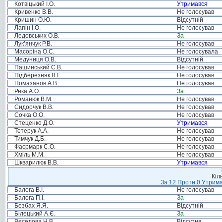
Котвіцький І.О.
Утримався
Кривенко В.В.
Не голосував
Кришин О.Ю.
Відсутній
Лапін І.О.
Не голосував
Ледовських О.В.
За
Лук’янчук Р.В.
Не голосував
Масоріна О.С.
Не голосувала
Медуниця О.В.
Відсутній
Пашинський С.В.
Не голосував
Підберезняк В.І.
Не голосував
Помазанов А.В.
Не голосував
Река А.О.
За
Романюк В.М.
Не голосував
Сидорчук В.В.
Не голосував
Сочка О.О.
Не голосував
Стеценко Д.О.
Утримався
Тетерук А.А.
Не голосував
Тимчук Д.Б.
Не голосував
Фаєрмарк С.О.
Не голосував
Хміль М.М.
Не голосував
Шкварилюк В.В.
Утримався
Кіл
За:12 Проти:0 Утрима
Балога В.І.
Не голосував
Балога П.І.
За
Безбах Я.Я.
Відсутній
Білецький А.Є.
За
Веселова Н.В.
Відсутня