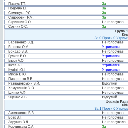
Пастух Т.Т.
За
Подоляк І.І.
За
Семенуха Р.С.
За
Сидорович Р.М.
За
Скрипник О.О.
Не голосував
Сотник О.С.
За
Група "
Кіл
За:0 Проти:0 Утрима
Барвіненко В.Д.
Не голосував
Біловол О.М.
Утримався
Бондар В.В.
Не голосував
Гуляєв В.О.
Утримався
Ільюк А.О.
Не голосував
Кіссе А.І.
Утримався
Кулініч О.І.
Утримався
Мисик В.Ю.
Не голосував
Писаренко В.В.
Не голосував
Развадовський В.Й.
Відсутній
Хомутиннік В.Ю.
Не голосував
Шипко А.Ф.
Не голосував
Яценко А.В.
Відсутній
Фракція Ради
Кіл
За:1 Проти:0 Утрима
Амельченко В.В.
Не голосував
Вовк В.І.
Не голосував
Заружко В.Л.
Не голосувала
Корчинська О.А.
За