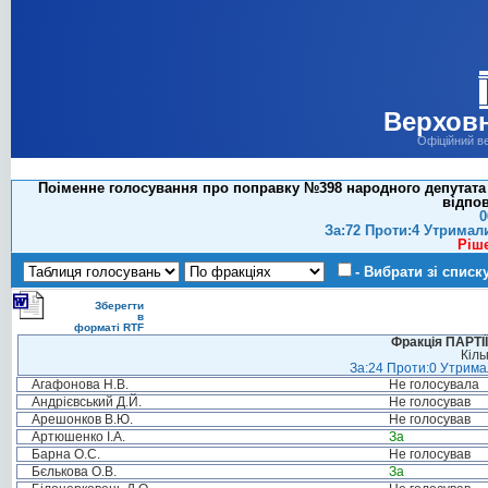
Верховн
Офіційний в
Поіменне голосування про поправку №398 народного депутата 
відпов
0
За:72 Проти:4 Утримал
Ріш
- Вибрати зі списк
Зберегти
в
форматі RTF
Фракція ПАРТ
Кіль
За:24 Проти:0 Утримал
Агафонова Н.В.
Не голосувала
Андрієвський Д.Й.
Не голосував
Арешонков В.Ю.
Не голосував
Артюшенко І.А.
За
Барна О.С.
Не голосував
Бєлькова О.В.
За