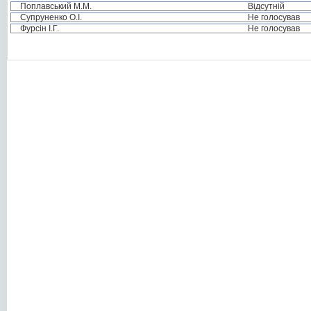
Поплавський М.М.
Відсутній
Супруненко О.І.
Не голосував
Фурсін І.Г.
Не голосував