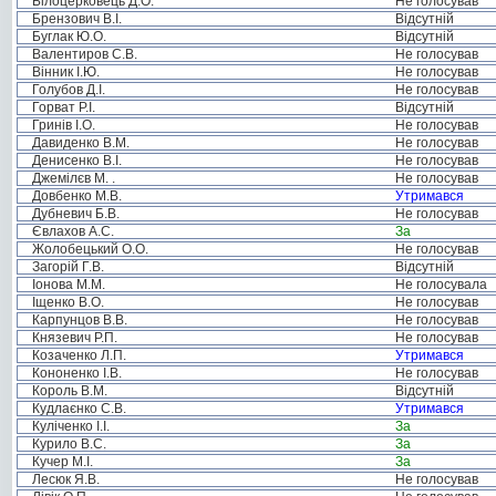
Білоцерковець Д.О.
Не голосував
Брензович В.І.
Відсутній
Буглак Ю.О.
Відсутній
Валентиров С.В.
Не голосував
Вінник І.Ю.
Не голосував
Голубов Д.І.
Не голосував
Горват Р.І.
Відсутній
Гринів І.О.
Не голосував
Давиденко В.М.
Не голосував
Денисенко В.І.
Не голосував
Джемілєв М. .
Не голосував
Довбенко М.В.
Утримався
Дубневич Б.В.
Не голосував
Євлахов А.С.
За
Жолобецький О.О.
Не голосував
Загорій Г.В.
Відсутній
Іонова М.М.
Не голосувала
Іщенко В.О.
Не голосував
Карпунцов В.В.
Не голосував
Князевич Р.П.
Не голосував
Козаченко Л.П.
Утримався
Кононенко І.В.
Не голосував
Король В.М.
Відсутній
Кудлаєнко С.В.
Утримався
Куліченко І.І.
За
Курило В.С.
За
Кучер М.І.
За
Лесюк Я.В.
Не голосував