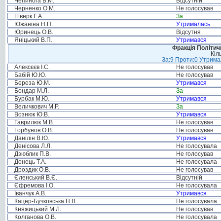
Чепинога В.М.
Відсутній
Черненко О.М.
Не голосував
Шверк Г.А.
За
Южаніна Н.П.
Утрималась
Юринець О.В.
Відсутня
Яніцький В.П.
Утримався
Фракція Політи
Кіл
За:9 Проти:0 Утримал
Алексєєв І.С.
Не голосував
Бабій Ю.Ю.
Не голосував
Береза Ю.М.
Утримався
Бондар М.Л.
За
Бурбак М.Ю.
Утримався
Величкович М.Р.
За
Вознюк Ю.В.
Утримався
Гаврилюк М.В.
Не голосував
Горбунов О.В.
Не голосував
Данілін В.Ю.
Утримався
Денісова Л.Л.
Не голосувала
Дзюблик П.В.
Не голосував
Донець Т.А.
Не голосувала
Дроздик О.В.
Не голосував
Єленський В.Є.
Відсутній
Єфремова І.О.
Не голосувала
Іванчук А.В.
Утримався
Кацер-Бучковська Н.В.
Не голосувала
Княжицький М.Л.
Не голосував
Колганова О.В.
Не голосувала