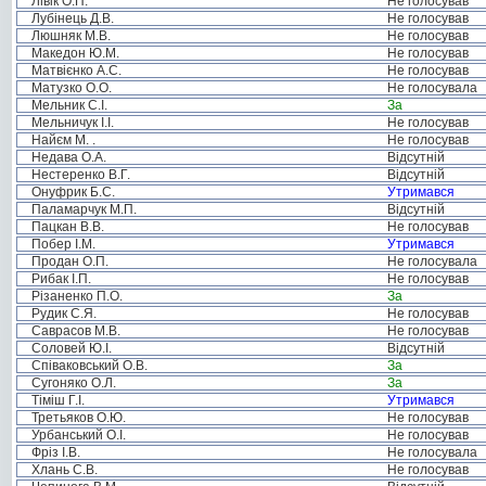
Лівік О.П.
Не голосував
Лубінець Д.В.
Не голосував
Люшняк М.В.
Не голосував
Македон Ю.М.
Не голосував
Матвієнко А.С.
Не голосував
Матузко О.О.
Не голосувала
Мельник С.І.
За
Мельничук І.І.
Не голосував
Найєм М. .
Не голосував
Недава О.А.
Відсутній
Нестеренко В.Г.
Відсутній
Онуфрик Б.С.
Утримався
Паламарчук М.П.
Відсутній
Пацкан В.В.
Не голосував
Побер І.М.
Утримався
Продан О.П.
Не голосувала
Рибак І.П.
Не голосував
Різаненко П.О.
За
Рудик С.Я.
Не голосував
Саврасов М.В.
Не голосував
Соловей Ю.І.
Відсутній
Співаковський О.В.
За
Сугоняко О.Л.
За
Тіміш Г.І.
Утримався
Третьяков О.Ю.
Не голосував
Урбанський О.І.
Не голосував
Фріз І.В.
Не голосувала
Хлань С.В.
Не голосував