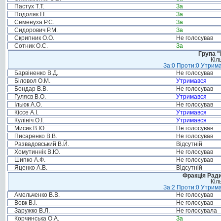
Пастух Т.Т.
За
Подоляк І.І.
За
Семенуха Р.С.
За
Сидорович Р.М.
За
Скрипник О.О.
Не голосував
Сотник О.С.
За
Група "
Кіл
За:0 Проти:0 Утрима
Барвіненко В.Д.
Не голосував
Біловол О.М.
Утримався
Бондар В.В.
Не голосував
Гуляєв В.О.
Утримався
Ільюк А.О.
Не голосував
Кіссе А.І.
Утримався
Кулініч О.І.
Утримався
Мисик В.Ю.
Не голосував
Писаренко В.В.
Не голосував
Развадовський В.Й.
Відсутній
Хомутиннік В.Ю.
Не голосував
Шипко А.Ф.
Не голосував
Яценко А.В.
Відсутній
Фракція Ради
Кіл
За:2 Проти:0 Утрима
Амельченко В.В.
Не голосував
Вовк В.І.
Не голосував
Заружко В.Л.
Не голосувала
Корчинська О.А.
За