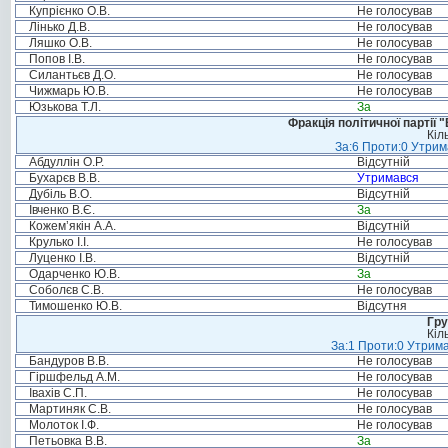
Купрієнко О.В.
Не голосував
Лінько Д.В.
Не голосував
Ляшко О.В.
Не голосував
Попов І.В.
Не голосував
Силантьєв Д.О.
Не голосував
Чижмарь Ю.В.
Не голосував
Юзькова Т.Л.
За
Фракція політичної партії
Кіл
За:6 Проти:0 Утрим
Абдуллін О.Р.
Відсутній
Бухарєв В.В.
Утримався
Дубіль В.О.
Відсутній
Івченко В.Є.
За
Кожем’якін А.А.
Відсутній
Крулько І.І.
Не голосував
Луценко І.В.
Відсутній
Одарченко Ю.В.
За
Соболєв С.В.
Не голосував
Тимошенко Ю.В.
Відсутня
Гру
Кіл
За:1 Проти:0 Утрима
Бандуров В.В.
Не голосував
Гіршфельд А.М.
Не голосував
Івахів С.П.
Не голосував
Мартиняк С.В.
Не голосував
Молоток І.Ф.
Не голосував
Петьовка В.В.
За