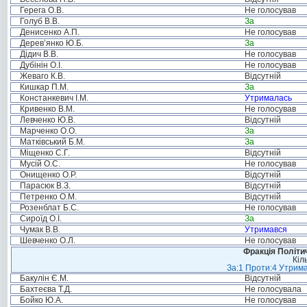
Герега О.В.
Не голосував
Голуб В.В.
За
Денисенко А.П.
Не голосував
Дерев’янко Ю.Б.
За
Дідич В.В.
Не голосував
Дубінін О.І.
Не голосував
Жеваго К.В.
Відсутній
Кишкар П.М.
За
Констанкевич І.М.
Утрималась
Кривенко В.М.
Не голосував
Левченко Ю.В.
Відсутній
Марченко О.О.
За
Матківський Б.М.
За
Міщенко С.Г.
Відсутній
Мусій О.С.
Не голосував
Онищенко О.Р.
Відсутній
Парасюк В.З.
Відсутній
Петренко О.М.
Відсутній
Розенблат Б.С.
Не голосував
Сироїд О.І.
За
Чумак В.В.
Утримався
Шевченко О.Л.
Не голосував
Фракція Політич
Кіл
За:1 Проти:4 Утрима
Бакулін Є.М.
Відсутній
Бахтеєва Т.Д.
Не голосувала
Бойко Ю.А.
Не голосував