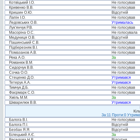
Котвіцький І.О.
Не голосував
Кривенко В.В.
Не голосував
Кришин О.Ю.
Відсутній
Лапін І.О.
Не голосував
Ледовських О.В.
Утрималась
Лук’янчук Р.В.
Не голосував
Масоріна О.С.
Не голосувала
Медуниця О.В.
Відсутній
Пашинський С.В.
Не голосував
Підберезняк В.І.
Не голосував
Помазанов А.В.
Не голосував
Река А.О.
За
Романюк В.М.
Не голосував
Сидорчук В.В.
Не голосував
Сочка О.О.
Не голосував
Стеценко Д.О.
Утримався
Тетерук А.А.
Утримався
Тимчук Д.Б.
Не голосував
Фаєрмарк С.О.
Не голосував
Хміль М.М.
За
Шкварилюк В.В.
Утримався
Кіл
За:11 Проти:0 Утрима
Балога В.І.
Не голосував
Балога П.І.
Відсутній
Безбах Я.Я.
Відсутній
Білецький А.Є.
За
Веселова Н.В.
Відсутня