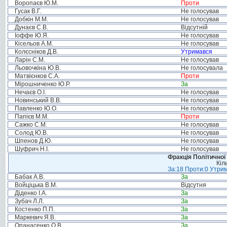
Воропаєв Ю.М.
Проти
Гусак В.Г.
Не голосував
Добкін М.М.
Не голосував
Дунаєв С.В.
Відсутній
Іоффе Ю.Я.
Не голосував
Кісельов А.М.
Не голосував
Колєсніков Д.В.
Утримався
Ларін С.М.
Не голосував
Льовочкіна Ю.В.
Не голосувала
Матвієнков С.А.
Проти
Мірошниченко Ю.Р.
За
Нечаєв О.І.
Не голосував
Новинський В.В.
Не голосував
Павленко Ю.О.
Не голосував
Папієв М.М.
Проти
Сажко С.М.
Не голосував
Солод Ю.В.
Не голосував
Шпенов Д.Ю.
Не голосував
Шуфрич Н.І.
Не голосував
Фракція Політичної
Кіл
За:18 Проти:0 Утрим
Бабак А.В.
За
Войціцька В.М.
Відсутня
Діденко І.А.
За
Зубач Л.Л.
За
Костенко П.П.
За
Маркевич Я.В.
За
Опанасенко О.В.
За