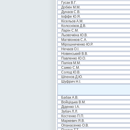
Гусак В.Г.
Добкін М.М.
Дунаєв С.В.
Іоффе Ю.Я.
Кісельов А.М.
Колєсніков Д.В.
Ларін С.М.
Льовочкіна Ю.В.
Матвієнков С.А.
Мірошниченко Ю.Р.
Нечаєв О.І.
Новинський В.В.
Павленко Ю.О.
Папієв М.М.
Сажко С.М.
Солод Ю.В.
Шпенов Д.Ю.
Шуфрич Н.І.
Бабак А.В.
Войціцька В.М.
Діденко І.А.
Зубач Л.Л.
Костенко П.П.
Маркевич Я.В.
Опанасенко О.В.