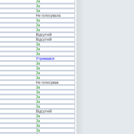
За
За
За
Не голосувала
За
За
За
Відсутній
Відсутній
За
За
За
Утримався
За
За
За
За
Не голосував
За
За
За
За
За
Відсутній
За
За
За
За