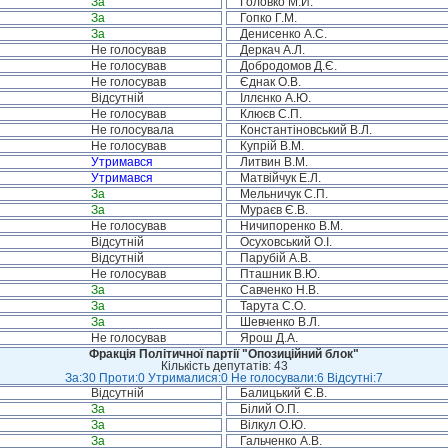
За
Головко М.Й.
За
Гопко Г.М.
За
Денисенко А.С.
Не голосував
Деркач А.Л.
Не голосував
Добродомов Д.Є.
Не голосував
Єднак О.В.
Відсутній
Іллєнко А.Ю.
Не голосував
Клюєв С.П.
Не голосувала
Константіновський В.Л.
Не голосував
Купрій В.М.
Утримався
Литвин В.М.
Утримався
Матвійчук Е.Л.
За
Мельничук С.П.
За
Мураєв Є.В.
Не голосував
Ничипоренко В.М.
Відсутній
Осуховський О.І.
Відсутній
Парубій А.В.
Не голосував
Пташник В.Ю.
За
Савченко Н.В.
За
Тарута С.О.
За
Шевченко В.Л.
Не голосував
Ярош Д.А.
Фракція Політичної партії "Опозиційний блок"
Кількість депутатів: 43
За:30 Проти:0 Утрималися:0 Не голосували:6 Відсутні:7
Відсутній
Балицький Є.В.
За
Білий О.П.
За
Вілкул О.Ю.
За
Гальченко А.В.