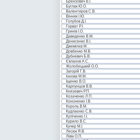
Брензович В.І.
Буглак Ю.О.
Валентиров С.В.
Вінник І.Ю.
Голубов Д.І.
Горват Р.І.
Гринів І.О.
Давиденко В.М.
Денисенко В.І.
Джемілєв М. .
Довбенко М.В.
Дубневич Б.В.
Євлахов А.С.
Жолобецький О.О.
Загорій Г.В.
Іонова М.М.
Іщенко В.О.
Карпунцов В.В.
Князевич Р.П.
Козаченко Л.П.
Кононенко І.В.
Король В.М.
Кудлаєнко С.В.
Куліченко І.І.
Курило В.С.
Кучер М.І.
Лесюк Я.В.
Лівік О.П.