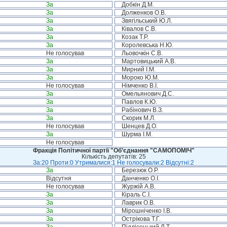
За
Добкін Д.М.
За
Долженков О.В.
За
Звягільський Ю.Л.
За
Ківалов С.В.
За
Козак Т.Р.
За
Королевська Н.Ю.
Не голосував
Льовочкін С.В.
За
Мартовицький А.В.
За
Мирний І.М.
За
Мороко Ю.М.
Не голосував
Німченко В.І.
За
Омельянович Д.С.
За
Павлов К.Ю.
За
Рабінович В.З.
За
Скорик М.Л.
Не голосував
Шенцев Д.О.
За
Шурма І.М.
Не голосував
Фракція Політичної партії "Об’єднання "САМОПОМІЧ"
Кількість депутатів: 25
За:20 Проти:0 Утрималися:1 Не голосували:2 Відсутні:2
За
Березюк О.Р.
Відсутня
Данченко О.І.
Не голосував
Журжій А.В.
За
Кіраль С.І.
За
Лаврик О.В.
За
Мірошніченко І.В.
За
Острікова Т.Г.