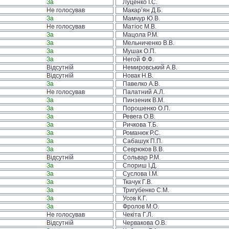
За
Луценко І.С.
Не голосував
Макар’ян Д.Б.
За
Мамчур Ю.В.
Не голосував
Матіос М.В.
За
Мацола Р.М.
За
Мельниченко В.В.
За
Мушак О.П.
За
Негой Ф.Ф.
Відсутній
Немировський А.В.
Відсутній
Новак Н.В.
За
Павелко А.В.
Не голосував
Палатний А.Л.
За
Пинзеник В.М.
За
Порошенко О.П.
За
Ревега О.В.
За
Ричкова Т.Б.
За
Романюк Р.С.
За
Сабашук П.П.
За
Севрюков В.В.
Відсутній
Сольвар Р.М.
За
Спориш І.Д.
За
Суслова І.М.
За
Ткачук Г.В.
За
Тригубенко С.М.
За
Усов К.Г.
За
Фролов М.О.
Не голосував
Чекіта Г.Л.
Відсутній
Червакова О.В.