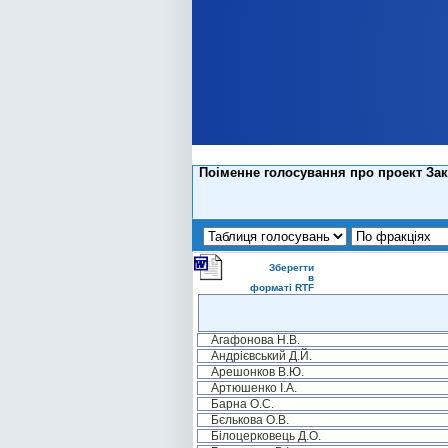
Поіменне голосування про проект Зак
Зберегти
в
форматі RTF
Агафонова Н.В.
Андрієвський Д.Й.
Арешонков В.Ю.
Артюшенко І.А.
Барна О.С.
Бєлькова О.В.
Білоцерковець Д.О.