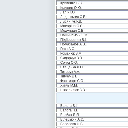
Кривенко В.В.
Кришин О.Ю.
Лапін І.О.
Ледовських О.В.
Лук’янчук Р.В.
Масоріна О.С.
Медуниця О.В.
Пашинський С.В.
Підберезняк В.І.
Помазанов А.В.
Река А.О.
Романюк В.М.
Сидорчук В.В.
Сочка О.О.
Стеценко Д.О.
Тетерук А.А.
Тимчук Д.Б.
Фаєрмарк С.О.
Хміль М.М.
Шкварилюк В.В.
Балога В.І.
Балога П.І.
Безбах Я.Я.
Білецький А.Є.
Веселова Н.В.