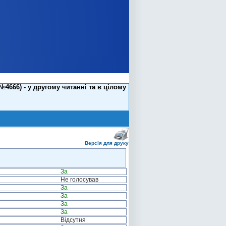
666) - у другому читанні та в цілому
Версія для друку
За
Не голосував
За
За
За
За
Відсутня