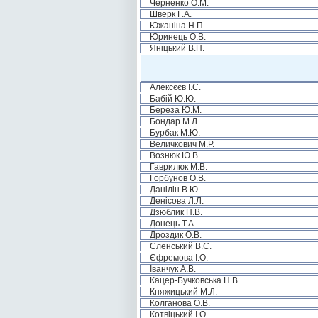
Черненко О.М.
Шверк Г.А.
Южаніна Н.П.
Юринець О.В.
Яніцький В.П.
Алексєєв І.С.
Бабій Ю.Ю.
Береза Ю.М.
Бондар М.Л.
Бурбак М.Ю.
Величкович М.Р.
Вознюк Ю.В.
Гаврилюк М.В.
Горбунов О.В.
Данілін В.Ю.
Денісова Л.Л.
Дзюблик П.В.
Донець Т.А.
Дроздик О.В.
Єленський В.Є.
Єфремова І.О.
Іванчук А.В.
Кацер-Бучковська Н.В.
Княжицький М.Л.
Колганова О.В.
Котвіцький І.О.