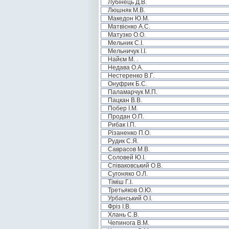
Лубінець Д.В.
Люшняк М.В.
Македон Ю.М.
Матвієнко А.С.
Матузко О.О.
Мельник С.І.
Мельничук І.І.
Найєм М. .
Недава О.А.
Нестеренко В.Г.
Онуфрик Б.С.
Паламарчук М.П.
Пацкан В.В.
Побер І.М.
Продан О.П.
Рибак І.П.
Різаненко П.О.
Рудик С.Я.
Саврасов М.В.
Соловей Ю.І.
Співаковський О.В.
Сугоняко О.Л.
Тіміш Г.І.
Третьяков О.Ю.
Урбанський О.І.
Фріз І.В.
Хлань С.В.
Чепинога В.М.