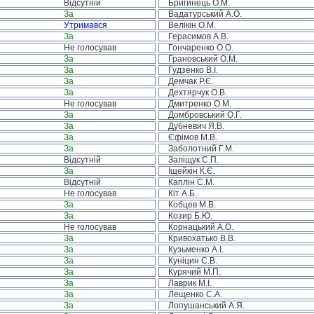
Відсутній
Бригинець О.М.
За
Вадатурський А.О.
Утримався
Велікін О.М.
За
Герасимов А.В.
Не голосував
Гончаренко О.О.
За
Грановський О.М.
За
Гудзенко В.І.
За
Демчак Р.Є.
За
Дехтярчук О.В.
Не голосував
Дмитренко О.М.
За
Домбровський О.Г.
За
Дубневич Я.В.
За
Єфімов М.В.
За
Заболотний Г.М.
Відсутній
Заліщук С.П.
За
Іщейкін К.Є.
Відсутній
Каплін С.М.
Не голосував
Кіт А.Б.
За
Кобцев М.В.
За
Козир Б.Ю.
Не голосував
Корнацький А.О.
За
Кривохатько В.В.
За
Кузьменко А.І.
За
Куніцин С.В.
За
Курячий М.П.
За
Лаврик М.І.
За
Лещенко С.А.
За
Лопушанський А.Я.