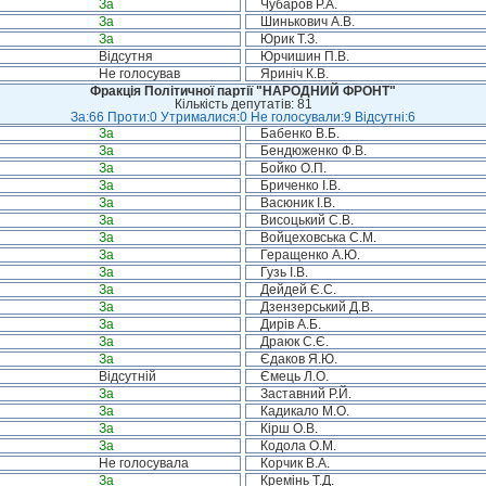
За
Чубаров Р.А.
За
Шинькович А.В.
За
Юрик Т.З.
Відсутня
Юрчишин П.В.
Не голосував
Яриніч К.В.
Фракція Політичної партії "НАРОДНИЙ ФРОНТ"
Кількість депутатів: 81
За:66 Проти:0 Утрималися:0 Не голосували:9 Відсутні:6
За
Бабенко В.Б.
За
Бендюженко Ф.В.
За
Бойко О.П.
За
Бриченко І.В.
За
Васюник І.В.
За
Висоцький С.В.
За
Войцеховська С.М.
За
Геращенко А.Ю.
За
Гузь І.В.
За
Дейдей Є.С.
За
Дзензерський Д.В.
За
Дирів А.Б.
За
Драюк С.Є.
За
Єдаков Я.Ю.
Відсутній
Ємець Л.О.
За
Заставний Р.Й.
За
Кадикало М.О.
За
Кірш О.В.
За
Кодола О.М.
Не голосувала
Корчик В.А.
За
Кремінь Т.Д.