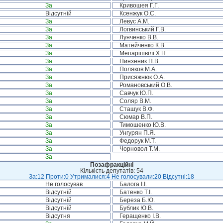
За
Кривошея Г.Г.
Відсутній
Ксенжук О.С.
За
Левус А.М.
За
Логвинський Г.В.
За
Лунченко В.В.
За
Матейченко К.В.
За
Мепарішвілі Х.Н.
За
Пинзеник П.В.
За
Поляков М.А.
За
Присяжнюк О.А.
За
Романовський О.В.
За
Савчук Ю.П.
За
Соляр В.М.
За
Сташук В.Ф.
За
Сюмар В.П.
За
Тимошенко Ю.В.
За
Унгурян П.Я.
За
Федорук М.Т.
За
Чорновол Т.М.
За
Позафракційні
Кількість депутатів: 54
За:12 Проти:0 Утрималися:4 Не голосували:20 Відсутні:18
Не голосував
Балога І.І.
Відсутній
Батенко Т.І.
Відсутній
Береза Б.Ю.
Відсутній
Бублик Ю.В.
Відсутня
Геращенко І.В.