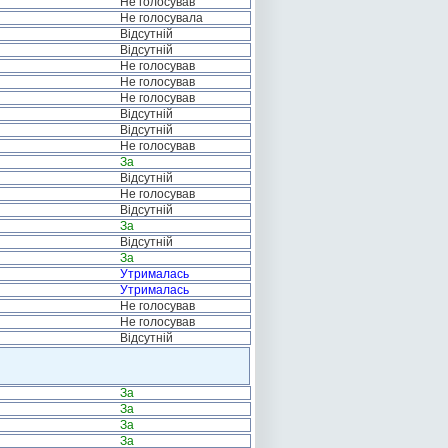
Не голосував
Не голосувала
Відсутній
Відсутній
Не голосував
Не голосував
Не голосував
Відсутній
Відсутній
Не голосував
За
Відсутній
Не голосував
Відсутній
За
Відсутній
За
Утрималась
Утрималась
Не голосував
Не голосував
Відсутній
За
За
За
За