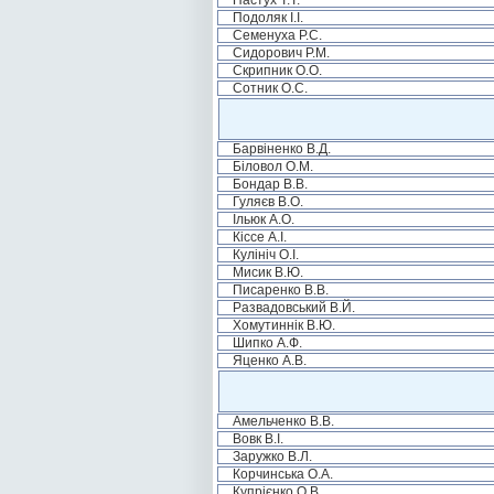
Пастух Т.Т.
Подоляк І.І.
Семенуха Р.С.
Сидорович Р.М.
Скрипник О.О.
Сотник О.С.
Барвіненко В.Д.
Біловол О.М.
Бондар В.В.
Гуляєв В.О.
Ільюк А.О.
Кіссе А.І.
Кулініч О.І.
Мисик В.Ю.
Писаренко В.В.
Развадовський В.Й.
Хомутиннік В.Ю.
Шипко А.Ф.
Яценко А.В.
Амельченко В.В.
Вовк В.І.
Заружко В.Л.
Корчинська О.А.
Купрієнко О.В.