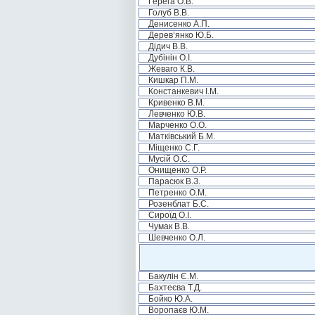
Герега О.В.
Голуб В.В.
Денисенко А.П.
Дерев’янко Ю.Б.
Дідич В.В.
Дубінін О.І.
Жеваго К.В.
Кишкар П.М.
Констанкевич І.М.
Кривенко В.М.
Левченко Ю.В.
Марченко О.О.
Матківський Б.М.
Міщенко С.Г.
Мусій О.С.
Онищенко О.Р.
Парасюк В.З.
Петренко О.М.
Розенблат Б.С.
Сироїд О.І.
Чумак В.В.
Шевченко О.Л.
Бакулін Є.М.
Бахтеєва Т.Д.
Бойко Ю.А.
Воропаєв Ю.М.