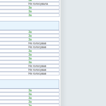
За
Не голосувала
За
За
За
За
За
За
Не голосував
Не голосував
За
За
За
За
Не голосував
Не голосував
Не голосував
За
За
За
За
За