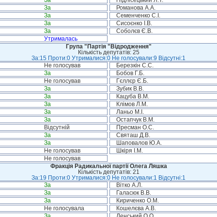
За
Підлісецький Л.Т.
За
Романова А.А.
За
Семенченко С.І.
За
Сисоєнко І.В.
За
Соболєв Є.В.
Утрималась
Група "Партія "Відродження"
Кількість депутатів: 25
За:15 Проти:0 Утрималися:0 Не голосували:9 Відсутні:1
Не голосував
Березкін С.С.
За
Бобов Г.Б.
Не голосував
Гєллєр Є.Б.
За
Зубик В.В.
За
Кацуба В.М.
За
Клімов Л.М.
За
Ланьо М.І.
За
Остапчук В.М.
Відсутній
Пресман О.С.
За
Святаш Д.В.
За
Шаповалов Ю.А.
Не голосував
Шкіря І.М.
Не голосував
Фракція Радикальної партії Олега Ляшка
Кількість депутатів: 21
За:19 Проти:0 Утрималися:0 Не голосували:1 Відсутні:1
За
Вітко А.Л.
За
Галасюк В.В.
За
Кириченко О.М.
Не голосувала
Кошелєва А.В.
За
Ленський О.О.