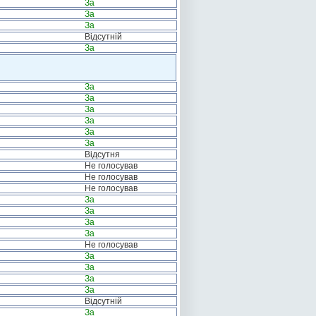
За
За
За
Відсутній
За
За
За
За
За
За
За
Відсутня
Не голосував
Не голосував
Не голосував
За
За
За
За
Не голосував
За
За
За
За
Відсутній
За