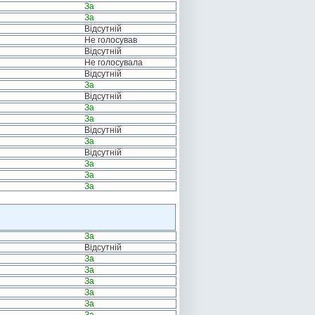
За
За
Відсутній
Не голосував
Відсутній
Не голосувала
Відсутній
За
Відсутній
За
За
Відсутній
За
Відсутній
За
За
За
За
Відсутній
За
За
За
За
За