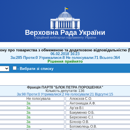
Верховна Рада України
Офіційний вебпортал парламенту України
ону про товариства з обмеженою та додатковою відповідальністю (№4
06.02.2018 16:23
За:285 Проти:0 Утрималися:8 Не голосували:71 Всього:364
Рішення прийнято
- Вибрати зі списку
Фракція ПАРТІЇ "БЛОК ПЕТРА ПОРОШЕНКА"
Кількість депутатів: 136
За:98 Проти:0 Утрималися:2 Не голосували:21 Відсутні:15
Не голосувала
Алєксєєв С.О.
За
Антонищак А.Ф.
За
Ар’єв В.І.
За
Бакуменко О.Б.
За
Березенко С.І.
За
Білозір О.В.
За
Богомолець О.В.