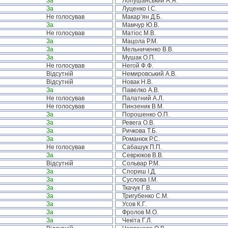
За
Лопушанський А.Я.
За
Луценко І.С.
Не голосував
Макар’ян Д.Б.
За
Мамчур Ю.В.
Не голосував
Матіос М.В.
За
Мацола Р.М.
За
Мельниченко В.В.
За
Мушак О.П.
Не голосував
Негой Ф.Ф.
Відсутній
Немировський А.В.
Відсутній
Новак Н.В.
За
Павелко А.В.
Не голосував
Палатний А.Л.
Не голосував
Пинзеник В.М.
За
Порошенко О.П.
За
Ревега О.В.
За
Ричкова Т.Б.
За
Романюк Р.С.
Не голосував
Сабашук П.П.
За
Севрюков В.В.
Відсутній
Сольвар Р.М.
За
Спориш І.Д.
За
Суслова І.М.
За
Ткачук Г.В.
За
Тригубенко С.М.
За
Усов К.Г.
За
Фролов М.О.
За
Чекіта Г.Л.