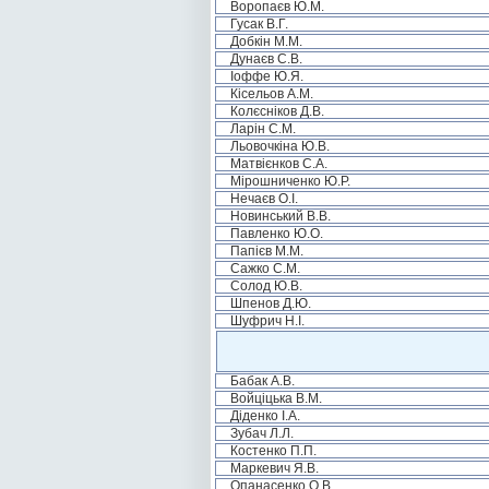
Воропаєв Ю.М.
Гусак В.Г.
Добкін М.М.
Дунаєв С.В.
Іоффе Ю.Я.
Кісельов А.М.
Колєсніков Д.В.
Ларін С.М.
Льовочкіна Ю.В.
Матвієнков С.А.
Мірошниченко Ю.Р.
Нечаєв О.І.
Новинський В.В.
Павленко Ю.О.
Папієв М.М.
Сажко С.М.
Солод Ю.В.
Шпенов Д.Ю.
Шуфрич Н.І.
Бабак А.В.
Войціцька В.М.
Діденко І.А.
Зубач Л.Л.
Костенко П.П.
Маркевич Я.В.
Опанасенко О.В.