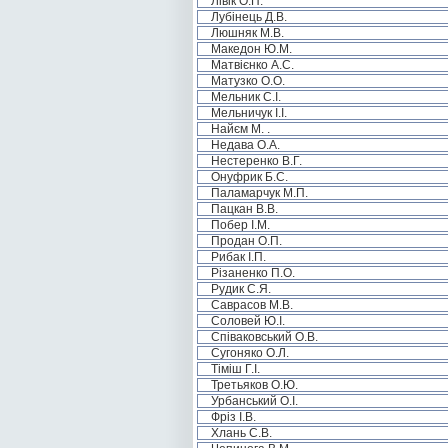
Лівік О.П.
Лубінець Д.В.
Люшняк М.В.
Македон Ю.М.
Матвієнко А.С.
Матузко О.О.
Мельник С.І.
Мельничук І.І.
Найєм М. .
Недава О.А.
Нестеренко В.Г.
Онуфрик Б.С.
Паламарчук М.П.
Пацкан В.В.
Побер І.М.
Продан О.П.
Рибак І.П.
Різаненко П.О.
Рудик С.Я.
Саврасов М.В.
Соловей Ю.І.
Співаковський О.В.
Сугоняко О.Л.
Тіміш Г.І.
Третьяков О.Ю.
Урбанський О.І.
Фріз І.В.
Хлань С.В.