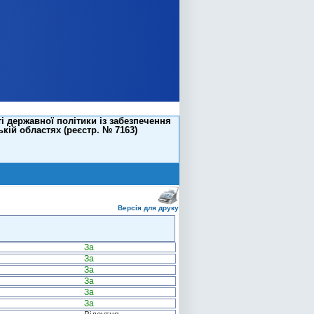
і державної політики із забезпечення
кій областях (реєстр. № 7163)
Версія для друку
За
За
За
За
За
За