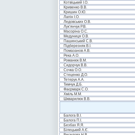
Котвіцький І.О.
Кривенко В.В.
Кришин О.Ю.
Лапін І.О.
Ледовських О.В.
Лук’янчук Р.В.
Масоріна О.С.
Медуниця О.В.
Пашинський С.В.
Підберезняк В.І.
Помазанов А.В.
Река А.О.
Романюк В.М.
Сидорчук В.В.
Сочка О.О.
Стеценко Д.О.
Тетерук А.А.
Тимчук Д.Б.
Фаєрмарк С.О.
Хміль М.М.
Шкварилюк В.В.
Балога В.І.
Балога П.І.
Безбах Я.Я.
Білецький А.Є.
Веселова Н.В.