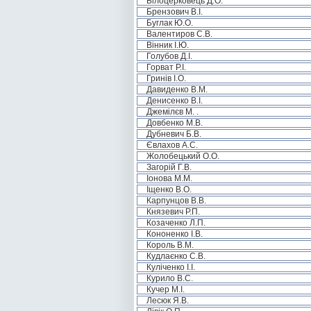
Білоцерковець Д.О.
Брензович В.І.
Буглак Ю.О.
Валентиров С.В.
Вінник І.Ю.
Голубов Д.І.
Горват Р.І.
Гринів І.О.
Давиденко В.М.
Денисенко В.І.
Джемілєв М. .
Довбенко М.В.
Дубневич Б.В.
Євлахов А.С.
Жолобецький О.О.
Загорій Г.В.
Іонова М.М.
Іщенко В.О.
Карпунцов В.В.
Князевич Р.П.
Козаченко Л.П.
Кононенко І.В.
Король В.М.
Кудлаєнко С.В.
Куліченко І.І.
Курило В.С.
Кучер М.І.
Лесюк Я.В.