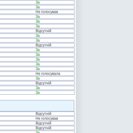
За
За
Не голосував
За
За
За
Відсутній
За
За
Відсутній
За
За
За
За
За
Не голосувала
За
Відсутній
За
За
Відсутній
Не голосував
Відсутній
Відсутній
За