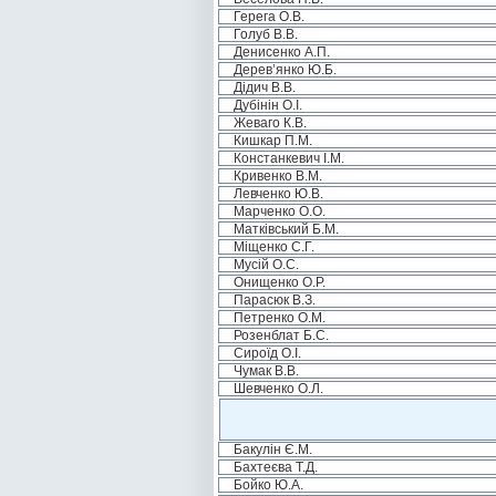
Герега О.В.
Голуб В.В.
Денисенко А.П.
Дерев’янко Ю.Б.
Дідич В.В.
Дубінін О.І.
Жеваго К.В.
Кишкар П.М.
Констанкевич І.М.
Кривенко В.М.
Левченко Ю.В.
Марченко О.О.
Матківський Б.М.
Міщенко С.Г.
Мусій О.С.
Онищенко О.Р.
Парасюк В.З.
Петренко О.М.
Розенблат Б.С.
Сироїд О.І.
Чумак В.В.
Шевченко О.Л.
Бакулін Є.М.
Бахтеєва Т.Д.
Бойко Ю.А.