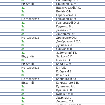
За
Богомолець О.В.
Відсутній
Бригинець О.М.
За
Вадатурський А.О.
За
Велікін О.М.
За
Герасимов А.В.
Не голосував
Гончаренко О.О.
За
Грановський О.М.
За
Гудзенко В.І.
За
Демчак Р.Є.
За
Дехтярчук О.В.
Не голосував
Дмитренко О.М.
За
Домбровський О.Г.
За
Дубневич Я.В.
За
Єфімов М.В.
За
Заболотний Г.М.
Відсутній
Заліщук С.П.
За
Іщейкін К.Є.
Відсутній
Каплін С.М.
Не голосував
Кіт А.Б.
За
Кобцев М.В.
За
Козир Б.Ю.
Не голосував
Корнацький А.О.
Відсутній
Кривохатько В.В.
За
Кузьменко А.І.
За
Куніцин С.В.
За
Курячий М.П.
За
Лаврик М.І.
За
Лещенко С.А.