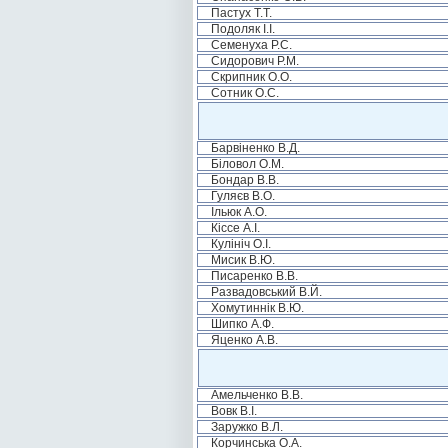
Пастух Т.Т.
Подоляк І.І.
Семенуха Р.С.
Сидорович Р.М.
Скрипник О.О.
Сотник О.С.
Барвіненко В.Д.
Біловол О.М.
Бондар В.В.
Гуляєв В.О.
Ільюк А.О.
Кіссе А.І.
Кулініч О.І.
Мисик В.Ю.
Писаренко В.В.
Развадовський В.Й.
Хомутиннік В.Ю.
Шипко А.Ф.
Яценко А.В.
Амельченко В.В.
Вовк В.І.
Заружко В.Л.
Корчинська О.А.