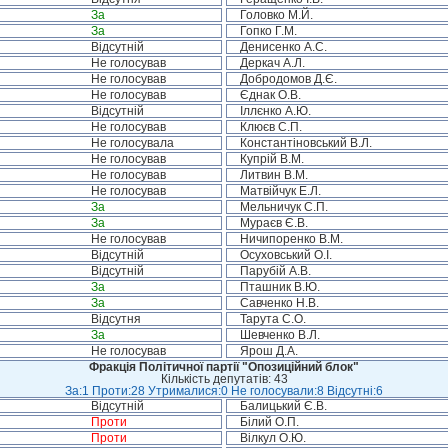
За
Головко М.Й.
За
Гопко Г.М.
Відсутній
Денисенко А.С.
Не голосував
Деркач А.Л.
Не голосував
Добродомов Д.Є.
Не голосував
Єднак О.В.
Відсутній
Іллєнко А.Ю.
Не голосував
Клюєв С.П.
Не голосувала
Константіновський В.Л.
Не голосував
Купрій В.М.
Не голосував
Литвин В.М.
Не голосував
Матвійчук Е.Л.
За
Мельничук С.П.
За
Мураєв Є.В.
Не голосував
Ничипоренко В.М.
Відсутній
Осуховський О.І.
Відсутній
Парубій А.В.
За
Пташник В.Ю.
За
Савченко Н.В.
Відсутня
Тарута С.О.
За
Шевченко В.Л.
Не голосував
Ярош Д.А.
Фракція Політичної партії "Опозиційний блок"
Кількість депутатів: 43
За:1 Проти:28 Утрималися:0 Не голосували:8 Відсутні:6
Відсутній
Балицький Є.В.
Проти
Білий О.П.
Проти
Вілкул О.Ю.