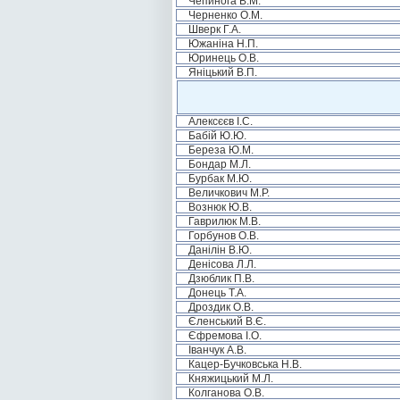
Чепинога В.М.
Черненко О.М.
Шверк Г.А.
Южаніна Н.П.
Юринець О.В.
Яніцький В.П.
Алексєєв І.С.
Бабій Ю.Ю.
Береза Ю.М.
Бондар М.Л.
Бурбак М.Ю.
Величкович М.Р.
Вознюк Ю.В.
Гаврилюк М.В.
Горбунов О.В.
Данілін В.Ю.
Денісова Л.Л.
Дзюблик П.В.
Донець Т.А.
Дроздик О.В.
Єленський В.Є.
Єфремова І.О.
Іванчук А.В.
Кацер-Бучковська Н.В.
Княжицький М.Л.
Колганова О.В.