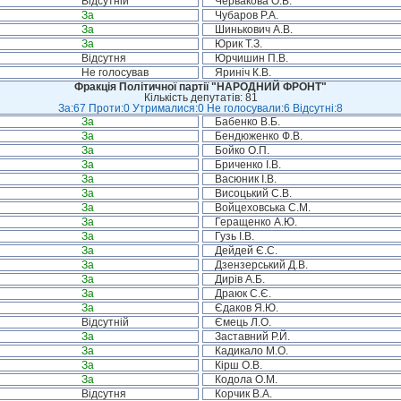
Відсутній
Червакова О.В.
За
Чубаров Р.А.
За
Шинькович А.В.
За
Юрик Т.З.
Відсутня
Юрчишин П.В.
Не голосував
Яриніч К.В.
Фракція Політичної партії "НАРОДНИЙ ФРОНТ"
Кількість депутатів: 81
За:67 Проти:0 Утрималися:0 Не голосували:6 Відсутні:8
За
Бабенко В.Б.
За
Бендюженко Ф.В.
За
Бойко О.П.
За
Бриченко І.В.
За
Васюник І.В.
За
Висоцький С.В.
За
Войцеховська С.М.
За
Геращенко А.Ю.
За
Гузь І.В.
За
Дейдей Є.С.
За
Дзензерський Д.В.
За
Дирів А.Б.
За
Драюк С.Є.
За
Єдаков Я.Ю.
Відсутній
Ємець Л.О.
За
Заставний Р.Й.
За
Кадикало М.О.
За
Кірш О.В.
За
Кодола О.М.
Відсутня
Корчик В.А.