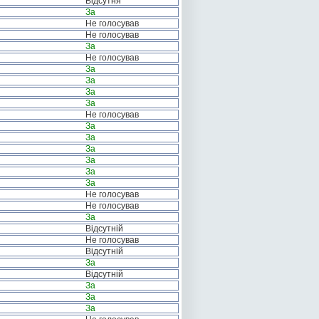
Відсутня
За
Не голосував
Не голосував
За
Не голосував
За
За
За
За
Не голосував
За
За
За
За
За
За
Не голосував
Не голосував
За
Відсутній
Не голосував
Відсутній
За
Відсутній
За
За
За