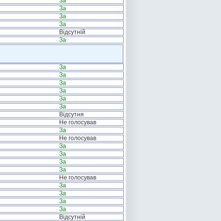
За
За
За
За
Відсутній
За
За
За
За
За
За
За
Відсутня
Не голосував
За
Не голосував
За
За
За
За
Не голосував
За
За
За
За
Відсутній