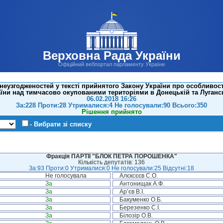
Верховна Рада України
Офіційний вебпортал парламенту України
еузгодженостей у тексті прийнятого Закону України про особливост
їни над тимчасово окупованими територіями в Донецькій та Лугансь
06.02.2018 16:26
За:228 Проти:28 Утрималися:4 Не голосували:90 Всього:350
Рішення прийнято
- Вибрати зі списку
Фракція ПАРТІЇ "БЛОК ПЕТРА ПОРОШЕНКА"
Кількість депутатів: 136
За:93 Проти:0 Утрималися:0 Не голосували:25 Відсутні:18
Не голосувала
Алєксєєв С.О.
За
Антонищак А.Ф.
За
Ар’єв В.І.
За
Бакуменко О.Б.
За
Березенко С.І.
За
Білозір О.В.