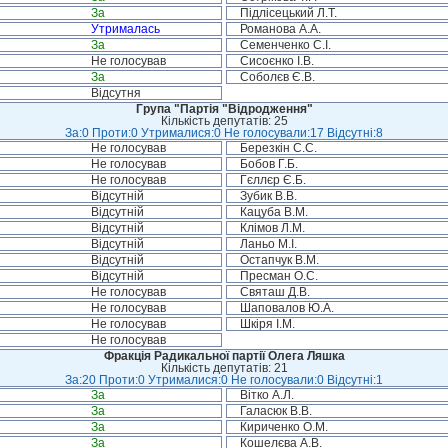
За
Підлісецький Л.Т.
Утрималась
Романова А.А.
За
Семенченко С.І.
Не голосував
Сисоєнко І.В.
За
Соболєв Є.В.
Відсутня
Група "Партія "Відродження"
Кількість депутатів: 25
За:0 Проти:0 Утрималися:0 Не голосували:17 Відсутні:8
Не голосував
Березкін С.С.
Не голосував
Бобов Г.Б.
Не голосував
Гєллєр Є.Б.
Відсутній
Зубик В.В.
Відсутній
Кацуба В.М.
Відсутній
Клімов Л.М.
Відсутній
Ланьо М.І.
Відсутній
Остапчук В.М.
Відсутній
Пресман О.С.
Не голосував
Святаш Д.В.
Не голосував
Шаповалов Ю.А.
Не голосував
Шкіря І.М.
Не голосував
Фракція Радикальної партії Олега Ляшка
Кількість депутатів: 21
За:20 Проти:0 Утрималися:0 Не голосували:0 Відсутні:1
За
Вітко А.Л.
За
Галасюк В.В.
За
Кириченко О.М.
За
Кошелєва А.В.