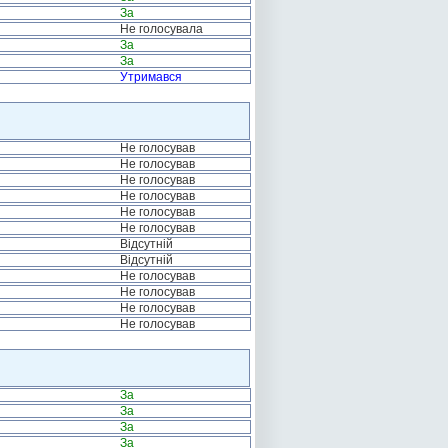
За
Не голосувала
За
За
Утримався
Не голосував
Не голосував
Не голосував
Не голосував
Не голосував
Не голосував
Відсутній
Відсутній
Не голосував
Не голосував
Не голосував
Не голосував
За
За
За
За