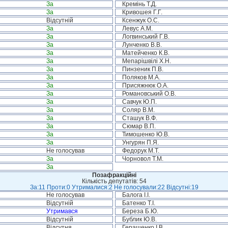
За
Кремінь Т.Д.
За
Кривошея Г.Г.
Відсутній
Ксенжук О.С.
За
Левус А.М.
За
Логвинський Г.В.
За
Лунченко В.В.
За
Матейченко К.В.
За
Мепарішвілі Х.Н.
За
Пинзеник П.В.
За
Поляков М.А.
За
Присяжнюк О.А.
За
Романовський О.В.
За
Савчук Ю.П.
За
Соляр В.М.
За
Сташук В.Ф.
За
Сюмар В.П.
За
Тимошенко Ю.В.
За
Унгурян П.Я.
Не голосував
Федорук М.Т.
За
Чорновол Т.М.
За
Позафракційні
Кількість депутатів: 54
За:11 Проти:0 Утрималися:2 Не голосували:22 Відсутні:19
Не голосував
Балога І.І.
Відсутній
Батенко Т.І.
Утримався
Береза Б.Ю.
Відсутній
Бублик Ю.В.
Відсутня
Геращенко І.В.