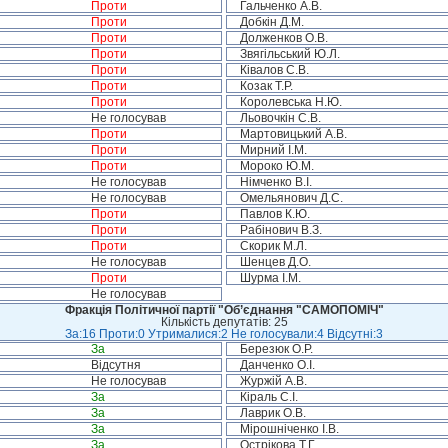
Проти
Гальченко А.В.
Проти
Добкін Д.М.
Проти
Долженков О.В.
Проти
Звягільський Ю.Л.
Проти
Ківалов С.В.
Проти
Козак Т.Р.
Проти
Королевська Н.Ю.
Не голосував
Льовочкін С.В.
Проти
Мартовицький А.В.
Проти
Мирний І.М.
Проти
Мороко Ю.М.
Не голосував
Німченко В.І.
Не голосував
Омельянович Д.С.
Проти
Павлов К.Ю.
Проти
Рабінович В.З.
Проти
Скорик М.Л.
Не голосував
Шенцев Д.О.
Проти
Шурма І.М.
Не голосував
Фракція Політичної партії "Об’єднання "САМОПОМІЧ"
Кількість депутатів: 25
За:16 Проти:0 Утрималися:2 Не голосували:4 Відсутні:3
За
Березюк О.Р.
Відсутня
Данченко О.І.
Не голосував
Журжій А.В.
За
Кіраль С.І.
За
Лаврик О.В.
За
Мірошніченко І.В.
За
Острікова Т.Г.