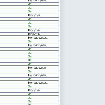
Не голосував
За
За
За
Відсутня
За
За
За
Відсутній
Відсутній
Не голосувала
За
Не голосував
За
За
За
За
За
Не голосував
За
Не голосував
За
Не голосувала
За
Відсутній
За
За
За