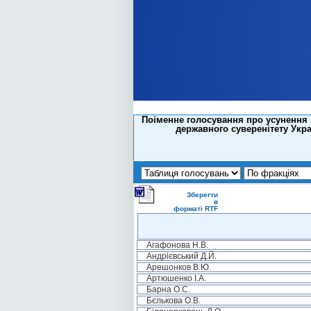
Поіменне голосування про усунення н
державного суверенітету Укра
Зберегти
в
форматі RTF
Агафонова Н.В.
Андрієвський Д.Й.
Арешонков В.Ю.
Артюшенко І.А.
Барна О.С.
Бєлькова О.В.